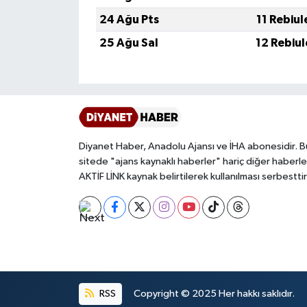
Gümüşhane Müftülüğü
24 Ağu Pts
11 Rebiu
25 Ağu Sal
12 Rebiu
Hakkari Müftülüğü
Hatay Müftülüğü
Iğdır Müftülüğü
Diyanet Haber, Anadolu Ajansı ve İHA abonesidir. B
Isparta Müftülüğü
sitede "ajans kaynaklı haberler" hariç diğer haberle
AKTİF LİNK kaynak belirtilerek kullanılması serbesttir
İstanbul Müftülüğü
İzmir Müftülüğü
Kahramanmaraş Müftülüğü
Karabük Müftülüğü
RSS
Copyright © 2025 Her hakkı saklıdır.