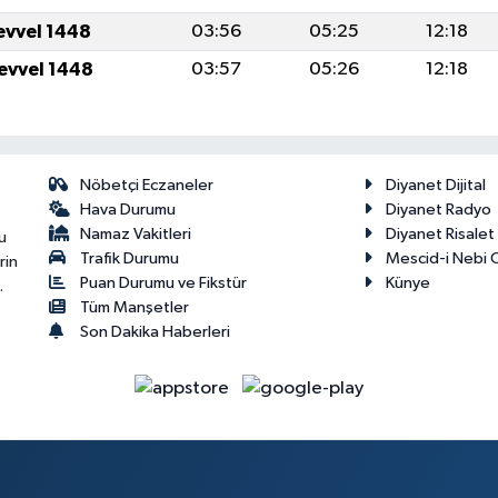
levvel 1448
03:56
05:25
12:18
levvel 1448
03:57
05:26
12:18
Nöbetçi Eczaneler
Diyanet Dijital
Hava Durumu
Diyanet Radyo
Namaz Vakitleri
Diyanet Risale
u
Trafik Durumu
Mescid-i Nebi C
rin
Puan Durumu ve Fikstür
Künye
.
Tüm Manşetler
Son Dakika Haberleri