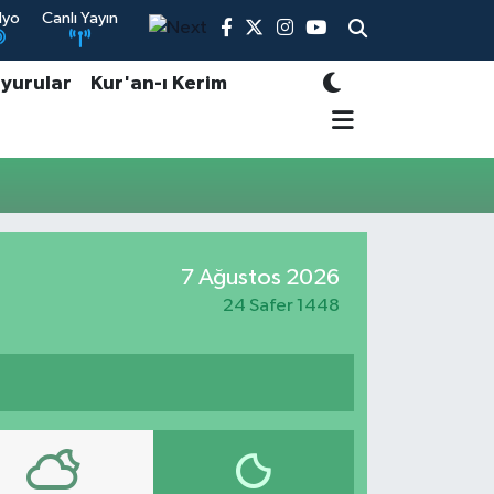
dyo
Canlı Yayın
yurular
Kur'an-ı Kerim
7 Ağustos 2026
24 Safer 1448