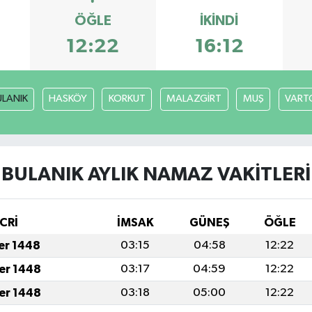
ÖĞLE
İKINDI
12:22
16:12
ULANIK
HASKÖY
KORKUT
MALAZGİRT
MUŞ
VART
BULANIK AYLIK NAMAZ VAKITLERI
CRİ
İMSAK
GÜNEŞ
ÖĞLE
fer 1448
03:15
04:58
12:22
fer 1448
03:17
04:59
12:22
fer 1448
03:18
05:00
12:22