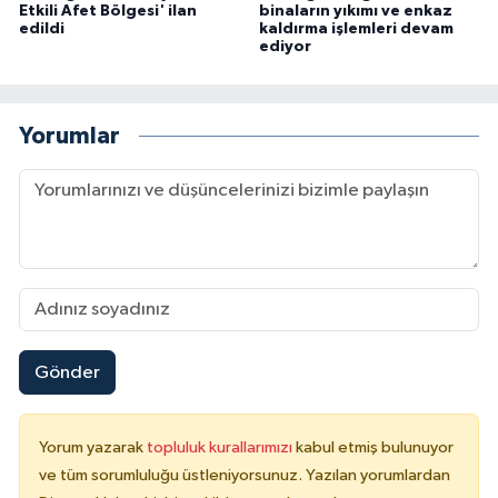
Etkili Afet Bölgesi' ilan
binaların yıkımı ve enkaz
edildi
kaldırma işlemleri devam
Konya Müftülüğü
ediyor
Kütahya Müftülüğü
Yorumlar
Malatya Müftülüğü
Manisa Müftülüğü
Mardin Müftülüğü
Mersin Müftülüğü
Gönder
Muğla Müftülüğü
Muş Müftülüğü
Yorum yazarak
topluluk kurallarımızı
kabul etmiş bulunuyor
ve tüm sorumluluğu üstleniyorsunuz. Yazılan yorumlardan
Nevşehir Müftülüğü