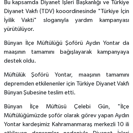
Bu kapsamda Diyanet İşleri Başkanlığı ve Türkiye
Diyanet Vakfı (TDV) kooordinesinde "Türkiye İçin
Bitlis Müftülüğü
Sağlık
İyilik Vakti" sloganıyla yardım kampanyası
yürütülüyor.
Bolu Müftülüğü
Makaleler
Bünyan İlçe Müftülüğü Şoförü Aydın Yontar da
Burdur Müftülüğü
Ekonomi
maaşının tamamını bağışlayarak kampanyaya
Bursa Müftülüğü
Duyurular
destek oldu.
Müftülük Şoförü Yontar, maaşının tamamını
Çanakkale Müftülüğü
Podcast
depremden etkilenenler için Türkiye Diyanet Vakfı
Çankırı Müftülüğü
Bilim, Teknoloji
Bünyan Şubesine teslim etti.
Çorum Müftülüğü
Biyografiler
Bünyan İlçe Müftüsü Çelebi Gün, "İlçe
Müftülüğümüzde şoför olarak görev yapan Aydın
Denizli Müftülüğü
Diyanet TV
Yontar kardeşimiz Kahramanmaraş merkezli 10 ili