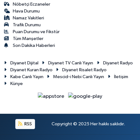
Nöbetçi Eczaneler
Hava Durumu
Namaz Vakitleri
Trafik Durumu
Puan Durumu ve Fikstür
Tüm Manşetler
Son Dakika Haberleri
Diyanet Dijital
Diyanet TV Canlı Yayın
Diyanet Radyo
Diyanet Kuran Radyo
Diyanet Risalet Radyo
Kabe Canlı Yayın
Mescid-i Nebi Canlı Yayın
İletişim
Künye
RSS
Copyright © 2025 Her hakkı saklıdır.