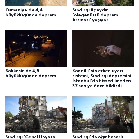
Karaman Müftülüğü
Osmaniye'de 4,4
Sındırgı üç aydır
büyüklüğünde deprem
'olağanüstü deprem
fırtınası' yaşıyor
Kars Müftülüğü
Kastamonu Müftülüğü
Kayseri Müftülüğü
Balıkesir'de 4,5
Kandilli'nin erken uyarı
Kilis Müftülüğü
büyüklüğünde deprem
sistemi, Sındırgı depremini
İstanbul'da hissedilmeden
37 saniye önce bildirdi
Kırıkkale Müftülüğü
Kırklareli Müftülüğü
Kırşehir Müftülüğü
Kocaeli Müftülüğü
Sındırgı 'Genel Hayata
Sındırgı'da ağır hasarlı