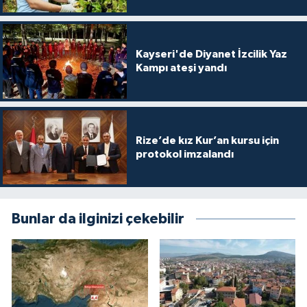
Gümüşhane Müftülüğü
Hakkari Müftülüğü
Kayseri'de Diyanet İzcilik Yaz
Kampı ateşi yandı
Hatay Müftülüğü
Iğdır Müftülüğü
Rize’de kız Kur’an kursu için
Isparta Müftülüğü
protokol imzalandı
İstanbul Müftülüğü
Bunlar da ilginizi çekebilir
İzmir Müftülüğü
Kahramanmaraş Müftülüğü
Karabük Müftülüğü