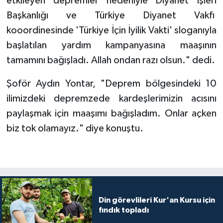
etkileyen depremler nedeniyle Diyanet İşleri
Diyarbakır Müftülüğü
İhtida Haberleri
Başkanlığı ve Türkiye Diyanet Vakfı
Düzce Müftülüğü
YAŞAM
kooordinesinde 'Türkiye İçin İyilik Vakti' sloganıyla
başlatılan yardım kampanyasına maaşının
Edirne Müftülüğü
tamamını bağışladı. Allah ondan razı olsun." dedi.
Elazığ Müftülüğü
Şoför Aydın Yontar, "Deprem bölgesindeki 10
ilimizdeki depremzede kardeşlerimizin acısını
Erzincan Müftülüğü
paylaşmak için maaşımı bağışladım. Onlar açken
biz tok olamayız." diye konuştu.
Erzurum Müftülüğü
Eskişehir Müftülüğü
Gaziantep Müftülüğü
Din görevlileri Kur'an Kursu için
Giresun Müftülüğü
fındık topladı