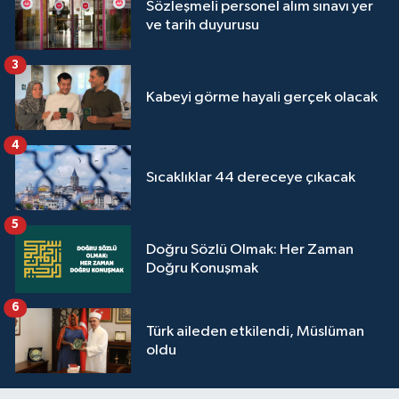
Sözleşmeli personel alım sınavı yer
Yalova Müftülüğü
ve tarih duyurusu
Yozgat Müftülüğü
3
Kabeyi görme hayali gerçek olacak
Zonguldak Müftülüğü
4
Sıcaklıklar 44 dereceye çıkacak
5
Doğru Sözlü Olmak: Her Zaman
Doğru Konuşmak
6
Türk aileden etkilendi, Müslüman
oldu