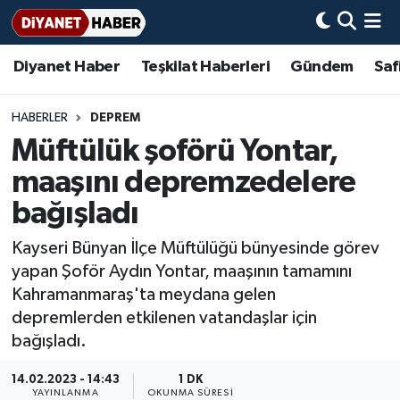
Diyanet Haber
Teşkilat Haberleri
Gündem
Saf
Diyanet Haber
Adana Müftülüğü
Bir Ayet
Aile Dergisi
İmam Hatip Okulları
Başmakale
Hadis-i Şerifler
Nöbetçi Eczaneler
Teşkilat Haberleri
Adıyaman Müftülüğü
Bir Hikaye
Aylık Dergi
Hayat Okumaları
Hava Durumu
HABERLER
DEPREM
Müftülük şoförü Yontar,
Afyonkarahisar Müftülüğü
Gündem
Biyografiler
Ankara Namaz Vakitleri
maaşını depremzedelere
Ağrı Müftülüğü
#Keşfet
Dini kavramlar
Trafik Durumu
bağışladı
Kayseri Bünyan İlçe Müftülüğü bünyesinde görev
Aksaray Müftülüğü
Diyanet Bilgi
Basında Bugün
Süper Lig Puan Durumu ve Fikstür
yapan Şoför Aydın Yontar, maaşının tamamını
Kahramanmaraş'ta meydana gelen
Amasya Müftülüğü
Diyanet Takvimi
DİYANET eKİTAP
Tüm Manşetler
depremlerden etkilenen vatandaşlar için
bağışladı.
Ankara Müftülüğü
Dualar
Diyanet Dergi
Son Dakika Haberleri
14.02.2023 - 14:43
1 DK
Antalya Müftülüğü
Hadislerle İslam
TDV
Haber Arşivi
YAYINLANMA
OKUNMA SÜRESI