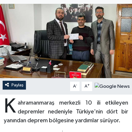
Ardahan Müftülüğü
Kudüs
Hutbeler
Artvin Müftülüğü
Kurban
DİYANET AKADEMİ
Aydın Müftülüğü
Mukabele
DİYANET GENÇLİK
Balıkesir Müftülüğü
Peygamberimizin Hayatı
DİYANET RADYO/TV
Bartın Müftülüğü
Ramazan
DEPREM
Paylaş
Batman Müftülüğü
Sahabeler
Dünya
-
+
A
A
K
Bayburt Müftülüğü
Zekat
Eğitim
ahramanmaraş merkezli 10 ili etkileyen
depremler nedeniyle Türkiye'nin dört bir
Bilecik Müftülüğü
Kültür-Sanat
yanından deprem bölgesine yardımlar sürüyor.
Bingöl Müftülüğü
Aile