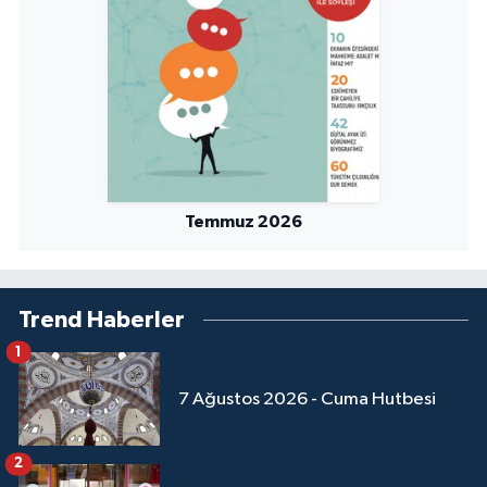
Sivas Müftülüğü
Şanlıurfa Müftülüğü
Şırnak Müftülüğü
Tekirdağ Müftülüğü
Temmuz 2026
Tokat Müftülüğü
Trabzon Müftülüğü
Trend Haberler
Tunceli Müftülüğü
1
7 Ağustos 2026 - Cuma Hutbesi
Uşak Müftülüğü
Van Müftülüğü
2