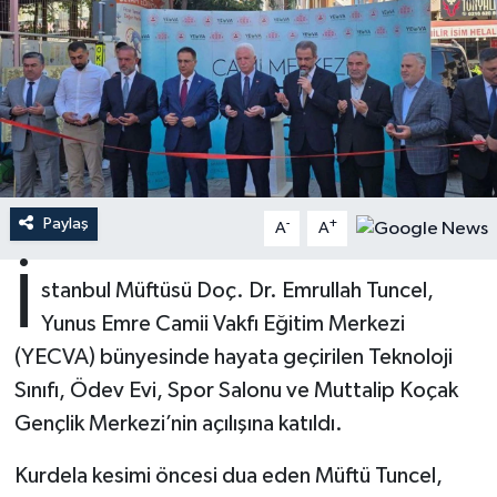
Ardahan Müftülüğü
Kudüs
Hutbeler
Artvin Müftülüğü
Kurban
DİYANET AKADEMİ
Aydın Müftülüğü
Mukabele
DİYANET GENÇLİK
Balıkesir Müftülüğü
Peygamberimizin Hayatı
DİYANET RADYO/TV
Paylaş
-
+
A
A
Bartın Müftülüğü
Ramazan
DEPREM
İ
stanbul Müftüsü Doç. Dr. Emrullah Tuncel,
Yunus Emre Camii Vakfı Eğitim Merkezi
Batman Müftülüğü
Sahabeler
Dünya
(YECVA) bünyesinde hayata geçirilen Teknoloji
Bayburt Müftülüğü
Zekat
Eğitim
Sınıfı, Ödev Evi, Spor Salonu ve Muttalip Koçak
Gençlik Merkezi’nin açılışına katıldı.
Bilecik Müftülüğü
Kültür-Sanat
Kurdela kesimi öncesi dua eden Müftü Tuncel,
Bingöl Müftülüğü
Aile