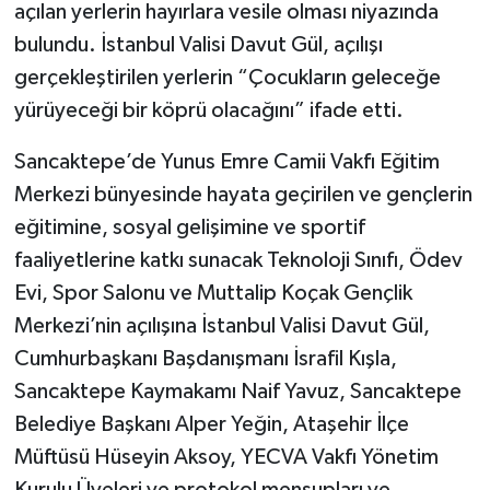
açılan yerlerin hayırlara vesile olması niyazında
bulundu. İstanbul Valisi Davut Gül, açılışı
Bitlis Müftülüğü
Sağlık
gerçekleştirilen yerlerin “Çocukların geleceğe
Bolu Müftülüğü
Makaleler
yürüyeceği bir köprü olacağını” ifade etti.
Sancaktepe’de Yunus Emre Camii Vakfı Eğitim
Burdur Müftülüğü
Ekonomi
Merkezi bünyesinde hayata geçirilen ve gençlerin
Bursa Müftülüğü
Duyurular
eğitimine, sosyal gelişimine ve sportif
faaliyetlerine katkı sunacak Teknoloji Sınıfı, Ödev
Çanakkale Müftülüğü
Podcast
Evi, Spor Salonu ve Muttalip Koçak Gençlik
Merkezi’nin açılışına İstanbul Valisi Davut Gül,
Çankırı Müftülüğü
Bilim, Teknoloji
Cumhurbaşkanı Başdanışmanı İsrafil Kışla,
Çorum Müftülüğü
Biyografiler
Sancaktepe Kaymakamı Naif Yavuz, Sancaktepe
Belediye Başkanı Alper Yeğin, Ataşehir İlçe
Denizli Müftülüğü
Diyanet TV
Müftüsü Hüseyin Aksoy, YECVA Vakfı Yönetim
Kurulu Üyeleri ve protokol mensupları ve