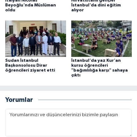
İtalyan Nicolas
Hırvatistanlı gençler
Beyoğlu'nda Müslüman
İstanbul'da dini eğitim
Karaman Müftülüğü
oldu
alıyor
Kars Müftülüğü
Kastamonu Müftülüğü
Kayseri Müftülüğü
Sudan İstanbul
İstanbul'da yaz Kur'an
Başkonsolosu Dirar
kursu öğrencileri
öğrencileri ziyaret etti
"bağımlılığa karşı" sahaya
Kilis Müftülüğü
çıktı
Kırıkkale Müftülüğü
Yorumlar
Kırklareli Müftülüğü
Kırşehir Müftülüğü
Kocaeli Müftülüğü