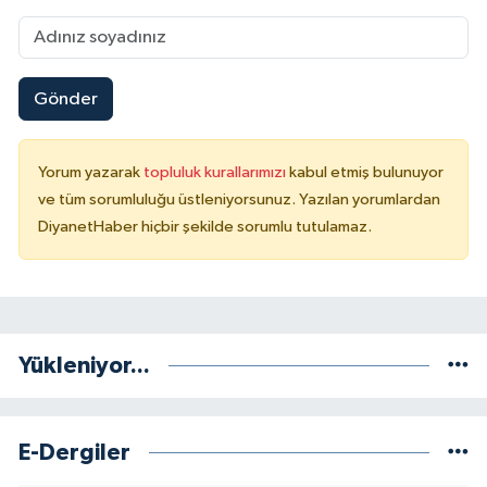
Konya Müftülüğü
Kütahya Müftülüğü
Gönder
Malatya Müftülüğü
Yorum yazarak
topluluk kurallarımızı
kabul etmiş bulunuyor
ve tüm sorumluluğu üstleniyorsunuz. Yazılan yorumlardan
Manisa Müftülüğü
DiyanetHaber hiçbir şekilde sorumlu tutulamaz.
Mardin Müftülüğü
Mersin Müftülüğü
Yükleniyor...
Muğla Müftülüğü
Muş Müftülüğü
E-Dergiler
Nevşehir Müftülüğü