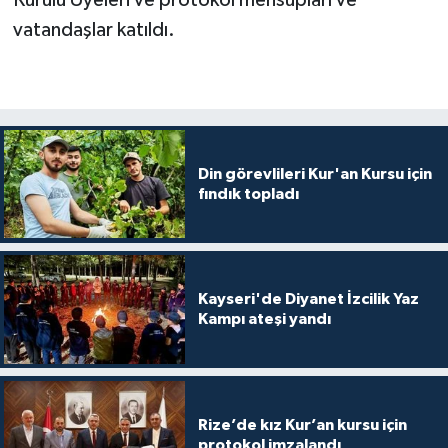
Diyarbakır Müftülüğü
İhtida Haberleri
vatandaşlar katıldı.
Düzce Müftülüğü
YAŞAM
Edirne Müftülüğü
Elazığ Müftülüğü
Din görevlileri Kur'an Kursu için
fındık topladı
Erzincan Müftülüğü
Erzurum Müftülüğü
Kayseri'de Diyanet İzcilik Yaz
Eskişehir Müftülüğü
Kampı ateşi yandı
Gaziantep Müftülüğü
Giresun Müftülüğü
Rize’de kız Kur’an kursu için
protokol imzalandı