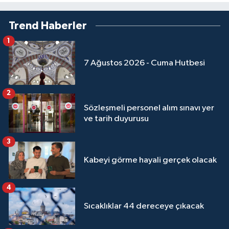
Sivas Müftülüğü
Trend Haberler
Şanlıurfa Müftülüğü
1
Şırnak Müftülüğü
7 Ağustos 2026 - Cuma Hutbesi
Tekirdağ Müftülüğü
2
Sözleşmeli personel alım sınavı yer
Tokat Müftülüğü
ve tarih duyurusu
Trabzon Müftülüğü
3
Kabeyi görme hayali gerçek olacak
Tunceli Müftülüğü
Uşak Müftülüğü
4
Sıcaklıklar 44 dereceye çıkacak
Van Müftülüğü