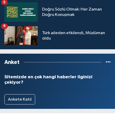
5
Yalova Müftülüğü
Doğru Sözlü Olmak: Her Zaman
Doğru Konuşmak
Yozgat Müftülüğü
6
Zonguldak Müftülüğü
Türk aileden etkilendi, Müslüman
oldu
Anket
Sitemizde en çok hangi haberler ilginizi
çekiyor?
Ankete Katıl