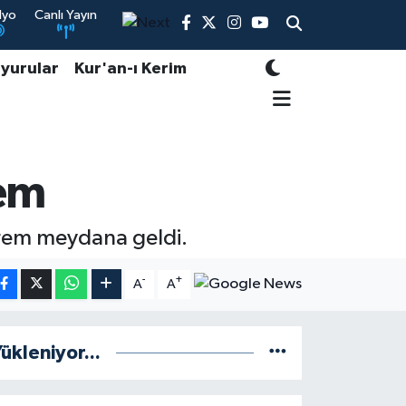
dyo
Canlı Yayın
yurular
Kur'an-ı Kerim
em
rem meydana geldi.
-
+
A
A
ükleniyor...