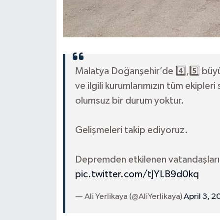
Diyarbakır Müftülüğü
İhtida Haberleri
Düzce Müftülüğü
YAŞAM
Edirne Müftülüğü
Malatya Doğanşehir’de 4️⃣,5️⃣ b
Elazığ Müftülüğü
ve ilgili kurumlarımızın tüm ekipleri 
olumsuz bir durum yoktur.
Erzincan Müftülüğü
Erzurum Müftülüğü
Gelişmeleri takip ediyoruz.
Eskişehir Müftülüğü
Depremden etkilenen vatandaşları
pic.twitter.com/tJYLB9d0kq
Gaziantep Müftülüğü
— Ali Yerlikaya (@AliYerlikaya)
April 3, 
Giresun Müftülüğü