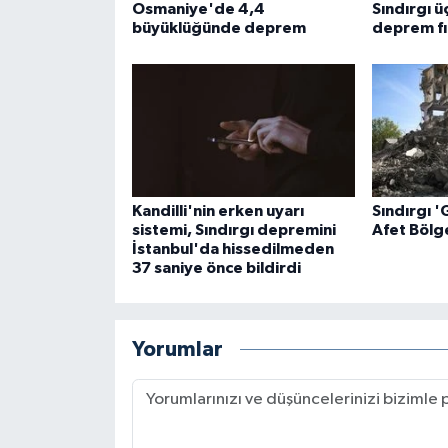
Osmaniye'de 4,4
Sındırgı ü
büyüklüğünde deprem
deprem fır
Niğde Müftülüğü
Ordu Müftülüğü
Osmaniye Müftülüğü
Rize Müftülüğü
Kandilli'nin erken uyarı
Sındırgı '
sistemi, Sındırgı depremini
Afet Bölge
İstanbul'da hissedilmeden
Sakarya Müftülüğü
37 saniye önce bildirdi
Samsun Müftülüğü
Yorumlar
Siirt Müftülüğü
Sinop Müftülüğü