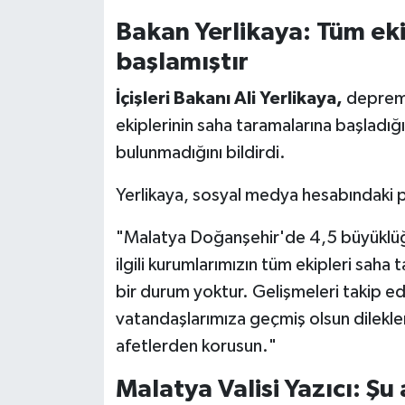
Gümüşhane Müftülüğü
Bakan Yerlikaya: Tüm ek
başlamıştır
Hakkari Müftülüğü
İçişleri Bakanı Ali Yerlikaya,
depremi
Hatay Müftülüğü
ekiplerinin saha taramalarına başladığı
bulunmadığını bildirdi.
Iğdır Müftülüğü
Yerlikaya, sosyal medya hesabındaki pa
Isparta Müftülüğü
"Malatya Doğanşehir'de 4,5 büyükl
İstanbul Müftülüğü
ilgili kurumlarımızın tüm ekipleri saha 
bir durum yoktur. Gelişmeleri takip 
İzmir Müftülüğü
vatandaşlarımıza geçmiş olsun dilekler
Kahramanmaraş Müftülüğü
afetlerden korusun."
Karabük Müftülüğü
Malatya Valisi Yazıcı: Şu 