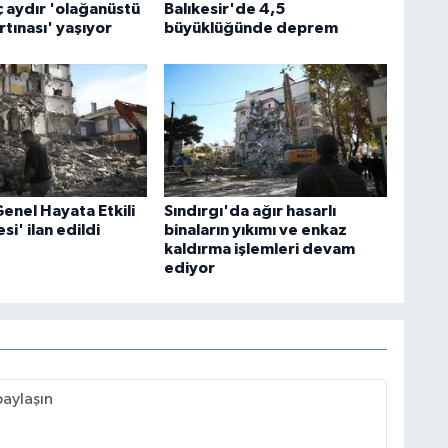
ç aydır 'olağanüstü
Balıkesir'de 4,5
tınası' yaşıyor
büyüklüğünde deprem
Genel Hayata Etkili
Sındırgı'da ağır hasarlı
si' ilan edildi
binaların yıkımı ve enkaz
kaldırma işlemleri devam
ediyor