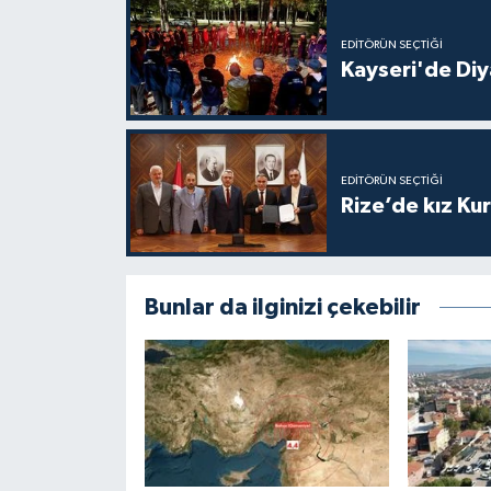
Konya Müftülüğü
EDITÖRÜN SEÇTIĞI
Kayseri'de Diy
Kütahya Müftülüğü
Malatya Müftülüğü
EDITÖRÜN SEÇTIĞI
Rize’de kız Ku
Manisa Müftülüğü
Mardin Müftülüğü
Bunlar da ilginizi çekebilir
Mersin Müftülüğü
Muğla Müftülüğü
Muş Müftülüğü
Nevşehir Müftülüğü