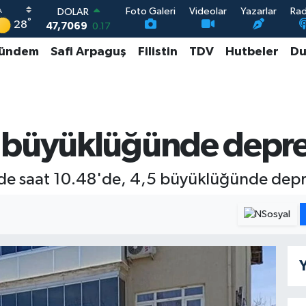
Foto Galeri
Videolar
Yazarlar
Ra
DOLAR
°
28
47,7069
0.17
EURO
ündem
Safi Arpaguş
Filistin
TDV
Hutbeler
Du
55,0265
0.01
STERLİN
64,1897
0.02
GRAM ALTIN
6574.81
1.44
BİST100
5 büyüklüğünde depr
13.887
64
nde saat 10.48'de, 4,5 büyüklüğünde dep
Y