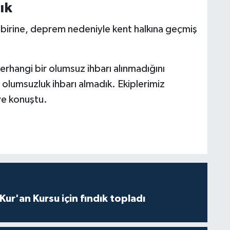
ık
irine, deprem nedeniyle kent halkına geçmiş
hangi bir olumsuz ihbarı alınmadığını
r olumsuzluk ihbarı almadık. Ekiplerimiz
ye konuştu.
 Kur'an Kursu için fındık topladı