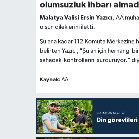
olumsuzluk ihbarı almad
Karaman Müftülüğü
Malatya Valisi Ersin Yazıcı,
AA muhab
Kars Müftülüğü
olsun dileklerini iletti.
Kastamonu Müftülüğü
Şu ana kadar 112 Komuta Merkezine her
belirten Yazıcı, "Şu an için herhangi bi
Kayseri Müftülüğü
sahadaki kontrollerini sürdürüyor." di
Kilis Müftülüğü
Kaynak:
AA
Kırıkkale Müftülüğü
Kırklareli Müftülüğü
EDITÖRÜN SEÇTIĞI
Kırşehir Müftülüğü
Din görevlileri
Kocaeli Müftülüğü