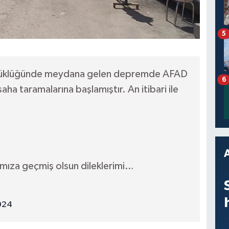
5
üyüklüğünde meydana gelen depremde AFAD
6
saha taramalarına başlamıştır. An itibari ile
mıza geçmiş olsun dileklerimi…
2024