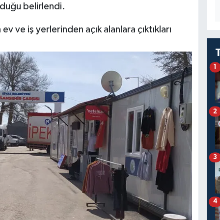
lduğu belirlendi.
 ve iş yerlerinden açık alanlara çıktıkları
1
2
3
4