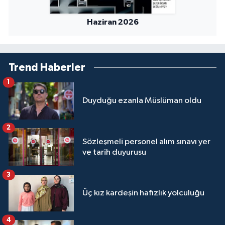
Sivas Müftülüğü
Haziran 2026
Şanlıurfa Müftülüğü
Şırnak Müftülüğü
Trend Haberler
Tekirdağ Müftülüğü
1
Duyduğu ezanla Müslüman oldu
Tokat Müftülüğü
2
Trabzon Müftülüğü
Sözleşmeli personel alım sınavı yer
ve tarih duyurusu
Tunceli Müftülüğü
3
Uşak Müftülüğü
Üç kız kardeşin hafızlık yolculuğu
Van Müftülüğü
4