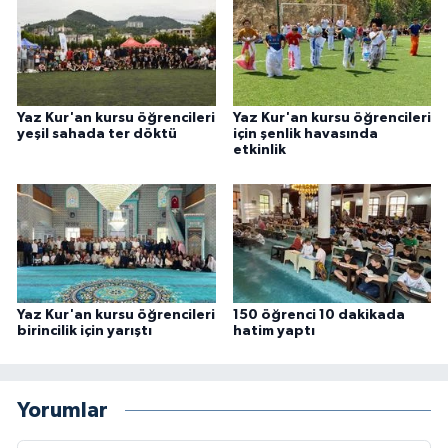
Karaman Müftülüğü
Kars Müftülüğü
Yaz Kur'an kursu öğrencileri
Yaz Kur'an kursu öğrencileri
Kastamonu Müftülüğü
yeşil sahada ter döktü
için şenlik havasında
etkinlik
Kayseri Müftülüğü
Kilis Müftülüğü
Kırıkkale Müftülüğü
Yaz Kur'an kursu öğrencileri
150 öğrenci 10 dakikada
birincilik için yarıştı
hatim yaptı
Kırklareli Müftülüğü
Kırşehir Müftülüğü
Yorumlar
Kocaeli Müftülüğü