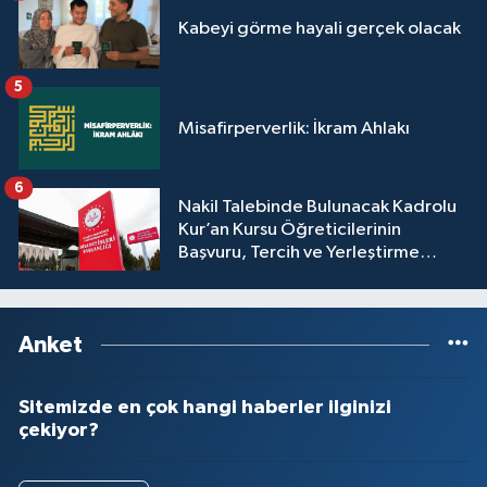
Yalova Müftülüğü
Kabeyi görme hayali gerçek olacak
Yozgat Müftülüğü
5
Misafirperverlik: İkram Ahlakı
Zonguldak Müftülüğü
6
Nakil Talebinde Bulunacak Kadrolu
Kur’an Kursu Öğreticilerinin
Başvuru, Tercih ve Yerleştirme
İşlemleri duyurusu
Anket
Sitemizde en çok hangi haberler ilginizi
çekiyor?