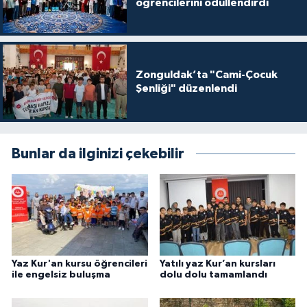
öğrencilerini ödüllendirdi
Gümüşhane Müftülüğü
Hakkari Müftülüğü
Zonguldak’ta "Cami-Çocuk
Hatay Müftülüğü
Şenliği" düzenlendi
Iğdır Müftülüğü
Isparta Müftülüğü
Bunlar da ilginizi çekebilir
İstanbul Müftülüğü
İzmir Müftülüğü
Kahramanmaraş Müftülüğü
Yaz Kur'an kursu öğrencileri
Yatılı yaz Kur’an kursları
ile engelsiz buluşma
dolu dolu tamamlandı
Karabük Müftülüğü