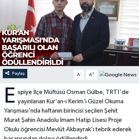
Ardahan Müftülüğü
Kudüs
Hutbeler
Artvin Müftülüğü
Kurban
DİYANET AKADEMİ
Aydın Müftülüğü
Mukabele
DİYANET GENÇLİK
Balıkesir Müftülüğü
Peygamberimizin Hayatı
DİYANET RADYO/TV
Paylaş
-
+
Bartın Müftülüğü
Ramazan
DEPREM
A
A
E
Batman Müftülüğü
Sahabeler
Dünya
spiye
İlçe Müftüsü Osman Gülbe, TRT1'de
yayınlanan Kur'an-ı Kerim'i Güzel Okuma
Bayburt Müftülüğü
Zekat
Eğitim
Yarışması'nda haftanın birincisi seçilen Şehit
Murat Şahin Anadolu İmam Hatip Lisesi Proje
Bilecik Müftülüğü
Kültür-Sanat
Okulu öğrencisi Mevlüt Akbayrak'ı tebrik ederek
Bingöl Müftülüğü
Aile
başarısından dolayı ödüllendirdi.