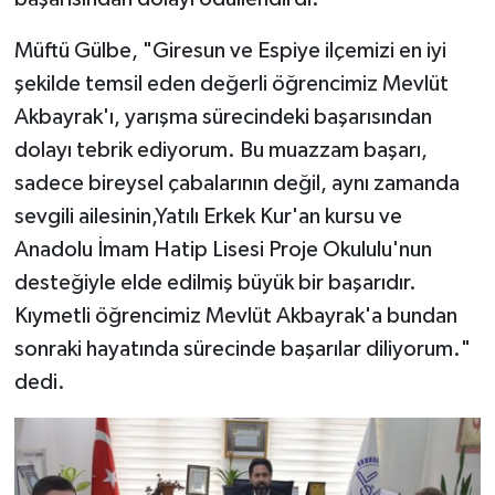
Müftü Gülbe, "Giresun ve Espiye ilçemizi en iyi
Bitlis Müftülüğü
Sağlık
şekilde temsil eden değerli öğrencimiz Mevlüt
Bolu Müftülüğü
Makaleler
Akbayrak'ı, yarışma sürecindeki başarısından
dolayı tebrik ediyorum. Bu muazzam başarı,
Burdur Müftülüğü
Ekonomi
sadece bireysel çabalarının değil, aynı zamanda
sevgili ailesinin,Yatılı Erkek Kur'an kursu ve
Bursa Müftülüğü
Duyurular
Anadolu İmam Hatip Lisesi Proje Okululu'nun
Çanakkale Müftülüğü
Podcast
desteğiyle elde edilmiş büyük bir başarıdır.
Kıymetli öğrencimiz Mevlüt Akbayrak'a bundan
Çankırı Müftülüğü
Bilim, Teknoloji
sonraki hayatında sürecinde başarılar diliyorum."
dedi.
Çorum Müftülüğü
Biyografiler
Denizli Müftülüğü
Diyanet TV