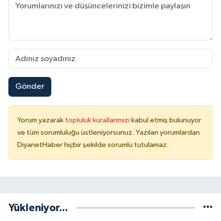
Konya Müftülüğü
Kütahya Müftülüğü
Malatya Müftülüğü
Gönder
Manisa Müftülüğü
Mardin Müftülüğü
Yorum yazarak
topluluk kurallarımızı
kabul etmiş bulunuyor
ve tüm sorumluluğu üstleniyorsunuz. Yazılan yorumlardan
DiyanetHaber hiçbir şekilde sorumlu tutulamaz.
Mersin Müftülüğü
Muğla Müftülüğü
Muş Müftülüğü
Yükleniyor...
Nevşehir Müftülüğü