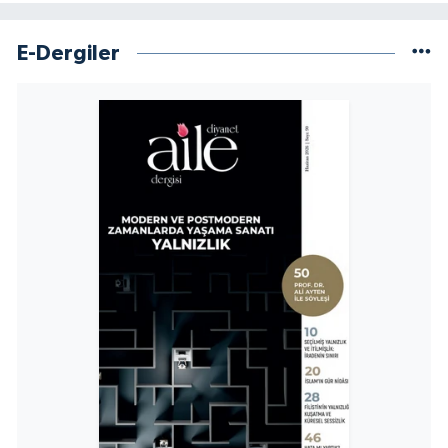
Niğde Müftülüğü
E-Dergiler
Ordu Müftülüğü
Osmaniye Müftülüğü
Rize Müftülüğü
Sakarya Müftülüğü
Samsun Müftülüğü
Siirt Müftülüğü
Sinop Müftülüğü