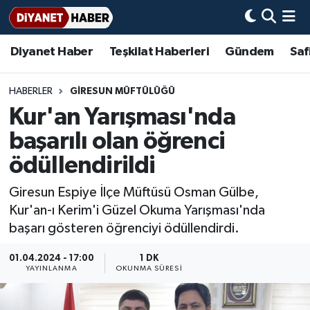
Diyanet Haber
Teşkilat Haberleri
Gündem
Saf
Diyanet Haber
Adana Müftülüğü
Bir Ayet
Aile Dergisi
İmam Hatip Okulları
Başmakale
Hadis-i Şerifler
Nöbetçi Eczaneler
Teşkilat Haberleri
Adıyaman Müftülüğü
Bir Hikaye
Aylık Dergi
Hayat Okumaları
Hava Durumu
HABERLER
GIRESUN MÜFTÜLÜĞÜ
Kur'an Yarışması'nda
Afyonkarahisar Müftülüğü
Gündem
Biyografiler
Ankara Namaz Vakitleri
başarılı olan öğrenci
Ağrı Müftülüğü
#Keşfet
Dini kavramlar
Trafik Durumu
ödüllendirildi
Giresun Espiye İlçe Müftüsü Osman Gülbe,
Aksaray Müftülüğü
Diyanet Bilgi
Basında Bugün
Süper Lig Puan Durumu ve Fikstür
Kur'an-ı Kerim'i Güzel Okuma Yarışması'nda
başarı gösteren öğrenciyi ödüllendirdi.
Amasya Müftülüğü
Diyanet Takvimi
DİYANET eKİTAP
Tüm Manşetler
01.04.2024 - 17:00
1 DK
Ankara Müftülüğü
Dualar
Diyanet Dergi
Son Dakika Haberleri
YAYINLANMA
OKUNMA SÜRESI
Antalya Müftülüğü
Hadislerle İslam
TDV
Haber Arşivi