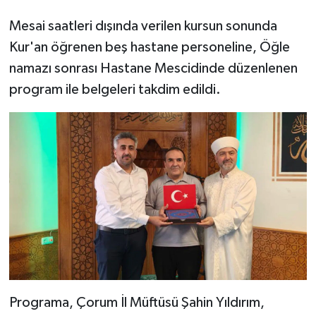
Mesai saatleri dışında verilen kursun sonunda
Bitlis Müftülüğü
Sağlık
Kur'an öğrenen beş hastane personeline, Öğle
namazı sonrası Hastane Mescidinde düzenlenen
Bolu Müftülüğü
Makaleler
program ile belgeleri takdim edildi.
Burdur Müftülüğü
Ekonomi
Bursa Müftülüğü
Duyurular
Çanakkale Müftülüğü
Podcast
Çankırı Müftülüğü
Bilim, Teknoloji
Çorum Müftülüğü
Biyografiler
Denizli Müftülüğü
Diyanet TV
Programa, Çorum İl Müftüsü Şahin Yıldırım,