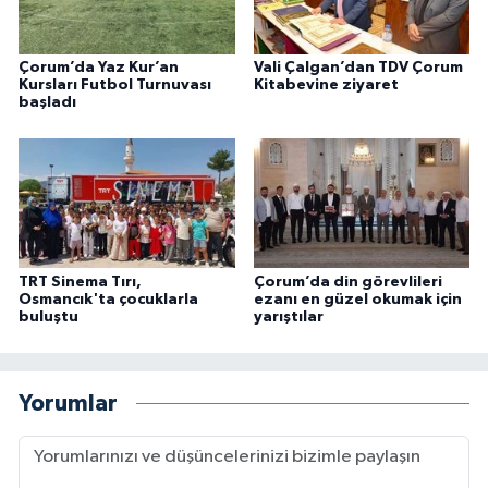
Konya Müftülüğü
Çorum’da Yaz Kur’an
Vali Çalgan’dan TDV Çorum
Kursları Futbol Turnuvası
Kitabevine ziyaret
Kütahya Müftülüğü
başladı
Malatya Müftülüğü
Manisa Müftülüğü
Mardin Müftülüğü
TRT Sinema Tırı,
Çorum’da din görevlileri
Osmancık'ta çocuklarla
ezanı en güzel okumak için
buluştu
yarıştılar
Mersin Müftülüğü
Muğla Müftülüğü
Yorumlar
Muş Müftülüğü
Nevşehir Müftülüğü