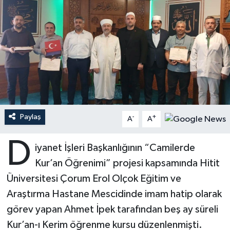
Ardahan Müftülüğü
Kudüs
Hutbeler
Artvin Müftülüğü
Kurban
DİYANET AKADEMİ
Aydın Müftülüğü
Mukabele
DİYANET GENÇLİK
Balıkesir Müftülüğü
Peygamberimizin Hayatı
DİYANET RADYO/TV
Paylaş
-
+
A
A
Bartın Müftülüğü
Ramazan
DEPREM
D
iyanet İşleri Başkanlığının “Camilerde
Batman Müftülüğü
Sahabeler
Dünya
Kur’an Öğrenimi” projesi kapsamında Hitit
Bayburt Müftülüğü
Zekat
Eğitim
Üniversitesi Çorum Erol Olçok Eğitim ve
Araştırma Hastane Mescidinde imam hatip olarak
Bilecik Müftülüğü
Kültür-Sanat
görev yapan Ahmet İpek tarafından beş ay süreli
Kur’an-ı Kerim öğrenme kursu düzenlenmişti.
Bingöl Müftülüğü
Aile