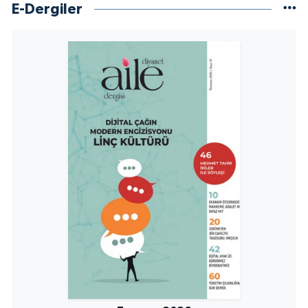
Sivas Müftülüğü
E-Dergiler
Şanlıurfa Müftülüğü
Şırnak Müftülüğü
Tekirdağ Müftülüğü
Tokat Müftülüğü
Trabzon Müftülüğü
Tunceli Müftülüğü
Uşak Müftülüğü
Van Müftülüğü