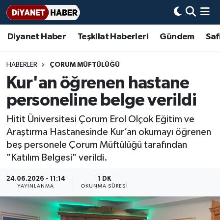
Diyanet Haber
Teşkilat Haberleri
Gündem
Saf
Diyanet Haber
Adana Müftülüğü
Bir Ayet
Aile Dergisi
İmam Hatip Okulları
Başmakale
Hadis-i Şerifler
Nöbetçi Eczaneler
Teşkilat Haberleri
Adıyaman Müftülüğü
Bir Hikaye
Aylık Dergi
Hayat Okumaları
Hava Durumu
HABERLER
ÇORUM MÜFTÜLÜĞÜ
Kur'an öğrenen hastane
Afyonkarahisar Müftülüğü
Gündem
Biyografiler
Ankara Namaz Vakitleri
personeline belge verildi
Ağrı Müftülüğü
#Keşfet
Dini kavramlar
Trafik Durumu
Hitit Üniversitesi Çorum Erol Olçok Eğitim ve
Araştırma Hastanesinde Kur’an okumayı öğrenen
Aksaray Müftülüğü
Diyanet Bilgi
Basında Bugün
Süper Lig Puan Durumu ve Fikstür
beş personele Çorum Müftülüğü tarafından
"Katılım Belgesi" verildi.
Amasya Müftülüğü
Diyanet Takvimi
DİYANET eKİTAP
Tüm Manşetler
24.06.2026 - 11:14
1 DK
Ankara Müftülüğü
Dualar
Diyanet Dergi
Son Dakika Haberleri
YAYINLANMA
OKUNMA SÜRESI
Antalya Müftülüğü
Hadislerle İslam
TDV
Haber Arşivi