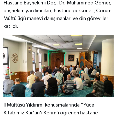
Diyarbakır Müftülüğü
İhtida Haberleri
Hastane Başhekimi Doç. Dr. Muhammed Gömeç,
başhekim yardımcıları, hastane personeli, Çorum
Düzce Müftülüğü
YAŞAM
Müftülüğü manevi danışmanları ve din görevlileri
katıldı.
Edirne Müftülüğü
Elazığ Müftülüğü
Erzincan Müftülüğü
Erzurum Müftülüğü
Eskişehir Müftülüğü
Gaziantep Müftülüğü
İl Müftüsü Yıldırım, konuşmalarında “Yüce
Giresun Müftülüğü
Kitabımız Kur'an'ı Kerim’i öğrenen hastane