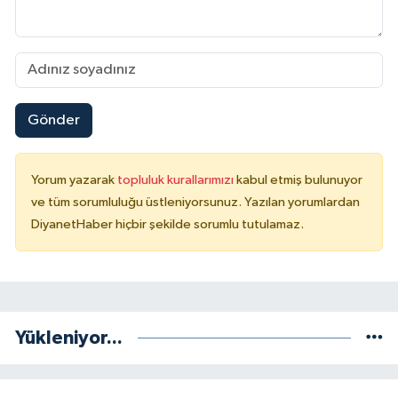
Niğde Müftülüğü
Ordu Müftülüğü
Gönder
Osmaniye Müftülüğü
Rize Müftülüğü
Yorum yazarak
topluluk kurallarımızı
kabul etmiş bulunuyor
ve tüm sorumluluğu üstleniyorsunuz. Yazılan yorumlardan
DiyanetHaber hiçbir şekilde sorumlu tutulamaz.
Sakarya Müftülüğü
Samsun Müftülüğü
Siirt Müftülüğü
Yükleniyor...
Sinop Müftülüğü