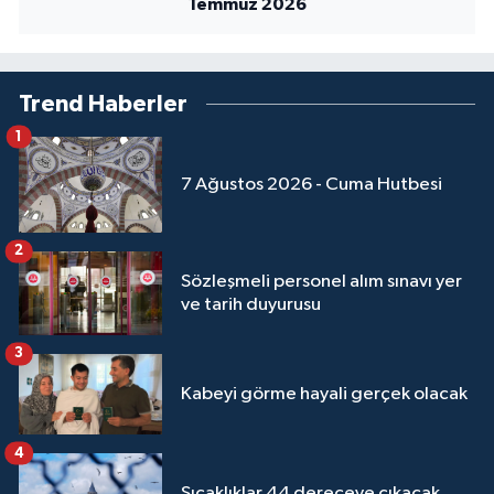
Temmuz 2026
Yalova Müftülüğü
Yozgat Müftülüğü
Trend Haberler
Zonguldak Müftülüğü
1
7 Ağustos 2026 - Cuma Hutbesi
2
Sözleşmeli personel alım sınavı yer
ve tarih duyurusu
3
Kabeyi görme hayali gerçek olacak
4
Sıcaklıklar 44 dereceye çıkacak