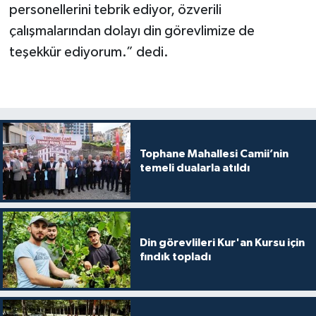
personellerini tebrik ediyor, özverili
Gümüşhane Müftülüğü
çalışmalarından dolayı din görevlimize de
Hakkari Müftülüğü
teşekkür ediyorum.” dedi.
Hatay Müftülüğü
Iğdır Müftülüğü
Tophane Mahallesi Camii’nin
Isparta Müftülüğü
temeli dualarla atıldı
İstanbul Müftülüğü
İzmir Müftülüğü
Din görevlileri Kur'an Kursu için
fındık topladı
Kahramanmaraş Müftülüğü
Karabük Müftülüğü