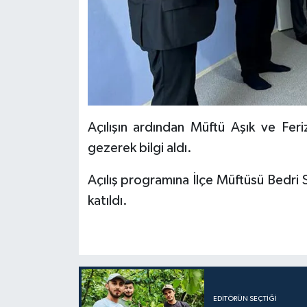
Diyarbakır Müftülüğü
İhtida Haberleri
Düzce Müftülüğü
YAŞAM
Edirne Müftülüğü
Elazığ Müftülüğü
Açılışın ardından Müftü Aşık ve Fer
Erzincan Müftülüğü
gezerek bilgi aldı.
Erzurum Müftülüğü
Açılış programına İlçe Müftüsü Bedri 
katıldı.
Eskişehir Müftülüğü
Gaziantep Müftülüğü
Giresun Müftülüğü
EDITÖRÜN SEÇTIĞI