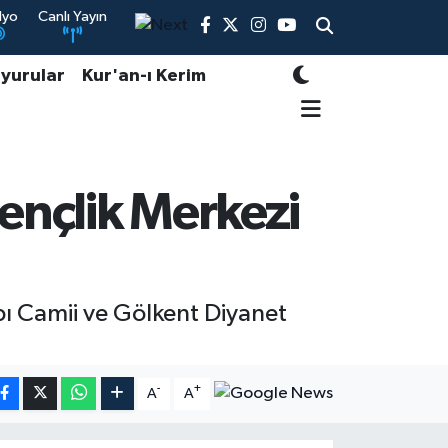
dyo
Canlı Yayın
yurular
Kur'an-ı Kerim
ençlik Merkezi
ı Camii ve Gölkent Diyanet
-
+
A
A