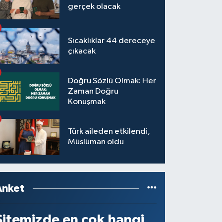
gerçek olacak
Sıcaklıklar 44 dereceye
çıkacak
Doğru Sözlü Olmak: Her
Zaman Doğru
Konuşmak
Türk aileden etkilendi,
Müslüman oldu
Anket
Sitemizde en çok hangi