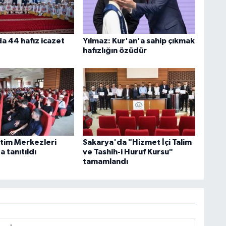
a 44 hafız icazet
Yılmaz: Kur'an'a sahip çıkmak
hafızlığın özüdür
itim Merkezleri
Sakarya'da "Hizmet İçi Talim
 tanıtıldı
ve Tashih-i Huruf Kursu"
tamamlandı