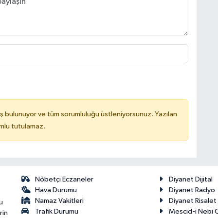
ş bulunuyor ve tüm sorumluluğu üstleniyorsunuz. Yazılan
mlu tutulamaz.
Nöbetçi Eczaneler
Diyanet Dijital
Hava Durumu
Diyanet Radyo
Namaz Vakitleri
Diyanet Risale
u
Trafik Durumu
Mescid-i Nebi C
rin