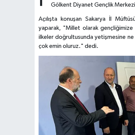
Gölkent Diyanet Gençlik Merkezi
Bitlis Müftülüğü
Sağlık
Açılışta konuşan Sakarya İl Müft
yaparak, "Millet olarak gençliğimize
Bolu Müftülüğü
Makaleler
ilkeler doğrultusunda yetişmesine n
Burdur Müftülüğü
Ekonomi
çok emin oluruz." dedi.
Bursa Müftülüğü
Duyurular
Çanakkale Müftülüğü
Podcast
Çankırı Müftülüğü
Bilim, Teknoloji
Çorum Müftülüğü
Biyografiler
Denizli Müftülüğü
Diyanet TV