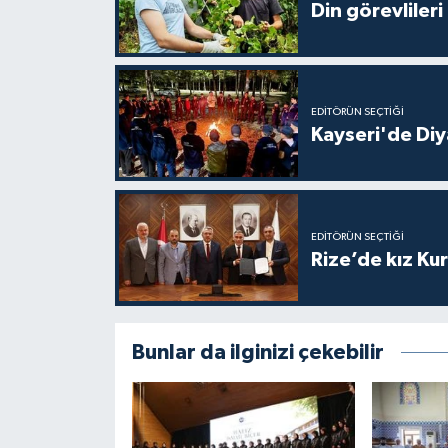
Din görevlileri
Gümüşhane Müftülüğü
Hakkari Müftülüğü
EDITÖRÜN SEÇTIĞI
Hatay Müftülüğü
Kayseri'de Diy
Iğdır Müftülüğü
Isparta Müftülüğü
EDITÖRÜN SEÇTIĞI
Rize’de kız Ku
İstanbul Müftülüğü
İzmir Müftülüğü
Bunlar da ilginizi çekebilir
Kahramanmaraş Müftülüğü
Karabük Müftülüğü