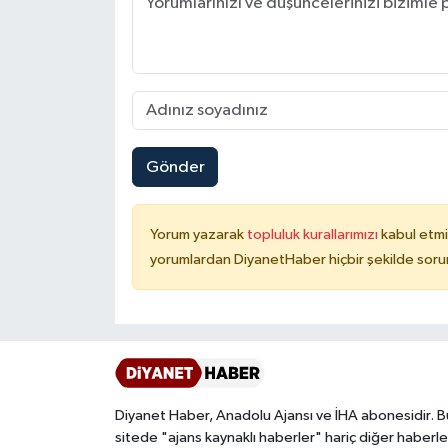
Konya Müftülüğü
Kütahya Müftülüğü
Malatya Müftülüğü
Gönder
Manisa Müftülüğü
Yorum yazarak
topluluk kurallarımızı
kabul etmi
Mardin Müftülüğü
yorumlardan DiyanetHaber hiçbir şekilde soru
Mersin Müftülüğü
Muğla Müftülüğü
Muş Müftülüğü
Diyanet Haber, Anadolu Ajansı ve İHA abonesidir. B
sitede "ajans kaynaklı haberler" hariç diğer haberle
Nevşehir Müftülüğü