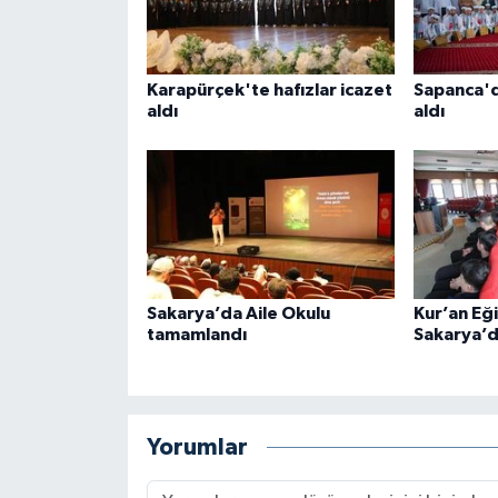
Karaman Müftülüğü
Kars Müftülüğü
Karapürçek'te hafızlar icazet
Sapanca'd
aldı
aldı
Kastamonu Müftülüğü
Kayseri Müftülüğü
Kilis Müftülüğü
Sakarya’da Aile Okulu
Kur’an Eğ
Kırıkkale Müftülüğü
tamamlandı
Sakarya’da
Kırklareli Müftülüğü
Kırşehir Müftülüğü
Yorumlar
Kocaeli Müftülüğü