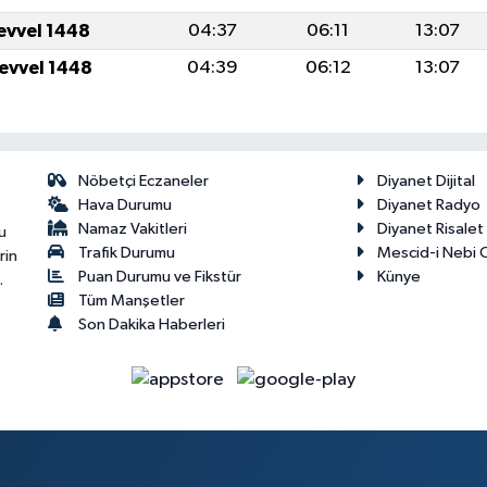
levvel 1448
04:37
06:11
13:07
levvel 1448
04:39
06:12
13:07
Nöbetçi Eczaneler
Diyanet Dijital
Hava Durumu
Diyanet Radyo
Namaz Vakitleri
Diyanet Risale
u
Trafik Durumu
Mescid-i Nebi C
rin
Puan Durumu ve Fikstür
Künye
.
Tüm Manşetler
Son Dakika Haberleri