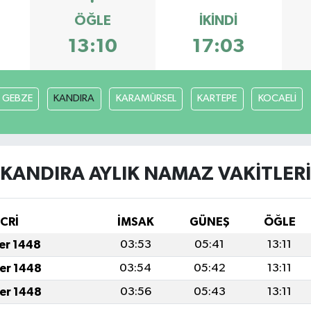
ÖĞLE
İKINDI
13:10
17:03
GEBZE
KANDIRA
KARAMÜRSEL
KARTEPE
KOCAELİ
KANDIRA AYLIK NAMAZ VAKITLERI
İCRİ
İMSAK
GÜNEŞ
ÖĞLE
fer 1448
03:53
05:41
13:11
fer 1448
03:54
05:42
13:11
fer 1448
03:56
05:43
13:11