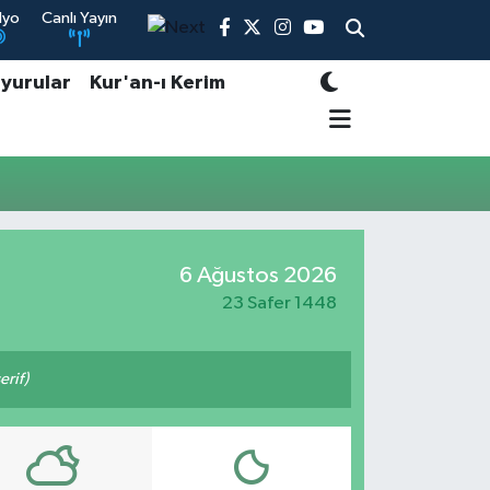
dyo
Canlı Yayın
yurular
Kur'an-ı Kerim
6 Ağustos 2026
23 Safer 1448
rif)