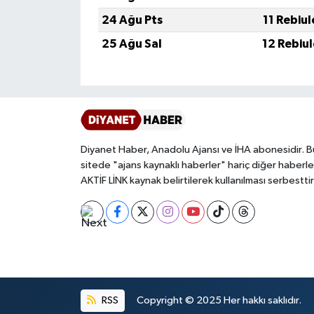
Gümüşhane Müftülüğü
24 Ağu Pts
11 Rebiu
25 Ağu Sal
12 Rebiu
Hakkari Müftülüğü
Hatay Müftülüğü
Iğdır Müftülüğü
Diyanet Haber, Anadolu Ajansı ve İHA abonesidir. B
Isparta Müftülüğü
sitede "ajans kaynaklı haberler" hariç diğer haberle
AKTİF LİNK kaynak belirtilerek kullanılması serbesttir
İstanbul Müftülüğü
İzmir Müftülüğü
Kahramanmaraş Müftülüğü
Karabük Müftülüğü
RSS
Copyright © 2025 Her hakkı saklıdır.