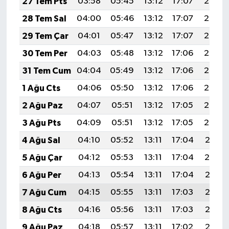
27 Tem Pts
03:58
05:45
13:12
17:07
20:29
Diyarbakır Müftülüğü
İhtida Haberleri
28 Tem Sal
04:00
05:46
13:12
17:07
20:28
Düzce Müftülüğü
YAŞAM
29 Tem Çar
04:01
05:47
13:12
17:07
20:27
30 Tem Per
04:03
05:48
13:12
17:06
20:26
Edirne Müftülüğü
31 Tem Cum
04:04
05:49
13:12
17:06
20:25
Elazığ Müftülüğü
1 Ağu Cts
04:06
05:50
13:12
17:06
20:24
2 Ağu Paz
04:07
05:51
13:12
17:05
20:23
Erzincan Müftülüğü
3 Ağu Pts
04:09
05:51
13:12
17:05
20:22
Erzurum Müftülüğü
4 Ağu Sal
04:10
05:52
13:11
17:04
20:21
5 Ağu Çar
04:12
05:53
13:11
17:04
20:19
Eskişehir Müftülüğü
6 Ağu Per
04:13
05:54
13:11
17:04
20:18
Gaziantep Müftülüğü
7 Ağu Cum
04:15
05:55
13:11
17:03
20:17
8 Ağu Cts
04:16
05:56
13:11
17:03
20:16
Giresun Müftülüğü
9 Ağu Paz
04:18
05:57
13:11
17:02
20:15