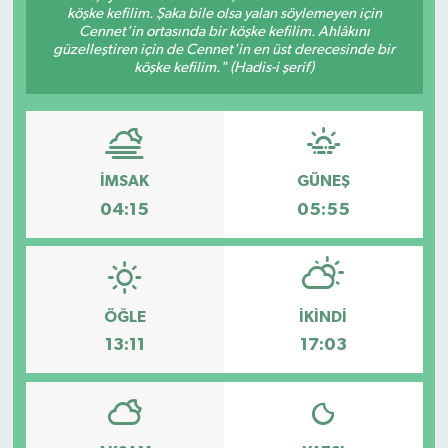
köşke kefilim. Şaka bile olsa yalan söylemeyen için
Cennet'in ortasında bir köşke kefilim. Ahlâkını
Ardahan Müftülüğü
Kudüs
Hutbeler
güzelleştiren için de Cennet'in en üst derecesinde bir
köşke kefilim." (Hadis-i şerif)
Artvin Müftülüğü
Kurban
DİYANET AKADEMİ
Aydın Müftülüğü
Mukabele
DİYANET GENÇLİK
İMSAK
GÜNEŞ
Balıkesir Müftülüğü
Peygamberimizin Hayatı
DİYANET RADYO/TV
04:15
05:55
Bartın Müftülüğü
Ramazan
DEPREM
Batman Müftülüğü
Sahabeler
Dünya
ÖĞLE
İKINDI
Bayburt Müftülüğü
Zekat
Eğitim
13:11
17:03
Bilecik Müftülüğü
Kültür-Sanat
Bingöl Müftülüğü
Aile