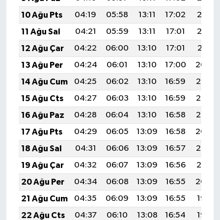
Gümüşhane Müftülüğü
10 Ağu Pts
04:19
05:58
13:11
17:02
20:13
11 Ağu Sal
04:21
05:59
13:11
17:01
20:12
Hakkari Müftülüğü
12 Ağu Çar
04:22
06:00
13:10
17:01
20:11
Hatay Müftülüğü
13 Ağu Per
04:24
06:01
13:10
17:00
20:09
14 Ağu Cum
04:25
06:02
13:10
16:59
20:08
Iğdır Müftülüğü
15 Ağu Cts
04:27
06:03
13:10
16:59
20:07
Isparta Müftülüğü
16 Ağu Paz
04:28
06:04
13:10
16:58
20:05
17 Ağu Pts
04:29
06:05
13:09
16:58
20:04
İstanbul Müftülüğü
18 Ağu Sal
04:31
06:06
13:09
16:57
20:02
İzmir Müftülüğü
19 Ağu Çar
04:32
06:07
13:09
16:56
20:01
20 Ağu Per
04:34
06:08
13:09
16:55
20:00
Kahramanmaraş Müftülüğü
21 Ağu Cum
04:35
06:09
13:09
16:55
19:58
Karabük Müftülüğü
22 Ağu Cts
04:37
06:10
13:08
16:54
19:57