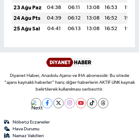
23 Ağu Paz
04:38
06:11
13:08
16:53
19:55
Karaman Müftülüğü
24 Ağu Pts
04:39
06:12
13:08
16:52
19:54
Kars Müftülüğü
25 Ağu Sal
04:41
06:13
13:08
16:52
19:52
Kastamonu Müftülüğü
Kayseri Müftülüğü
Kilis Müftülüğü
Diyanet Haber, Anadolu Ajansı ve İHA abonesidir. Bu sitede
"ajans kaynaklı haberler" hariç diğer haberlerin AKTİF LİNK kaynak
Kırıkkale Müftülüğü
belirtilerek kullanılması serbesttir.
Kırklareli Müftülüğü
Kırşehir Müftülüğü
Nöbetçi Eczaneler
Hava Durumu
Kocaeli Müftülüğü
Namaz Vakitleri