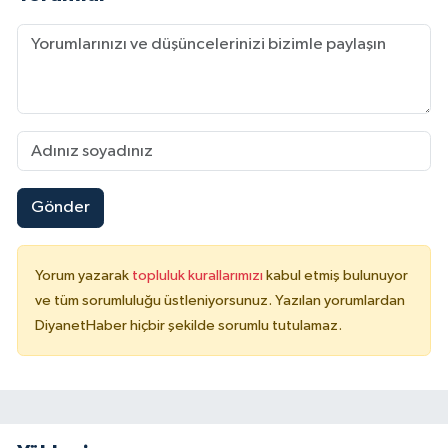
Konya Müftülüğü
Kütahya Müftülüğü
Malatya Müftülüğü
Manisa Müftülüğü
Gönder
Mardin Müftülüğü
Yorum yazarak
topluluk kurallarımızı
kabul etmiş bulunuyor
Mersin Müftülüğü
ve tüm sorumluluğu üstleniyorsunuz. Yazılan yorumlardan
DiyanetHaber hiçbir şekilde sorumlu tutulamaz.
Muğla Müftülüğü
Muş Müftülüğü
Nevşehir Müftülüğü