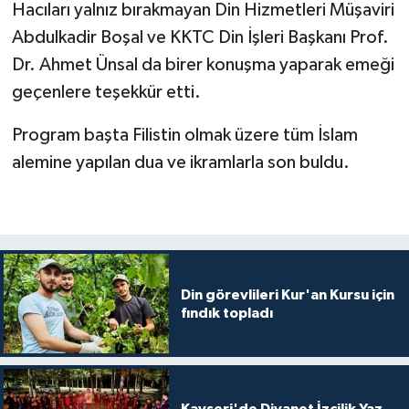
Diyarbakır Müftülüğü
İhtida Haberleri
Hacıları yalnız bırakmayan Din Hizmetleri Müşaviri
Abdulkadir Boşal ve KKTC Din İşleri Başkanı Prof.
Düzce Müftülüğü
YAŞAM
Dr. Ahmet Ünsal da birer konuşma yaparak emeği
geçenlere teşekkür etti.
Edirne Müftülüğü
Program başta Filistin olmak üzere tüm İslam
Elazığ Müftülüğü
alemine yapılan dua ve ikramlarla son buldu.
Erzincan Müftülüğü
Erzurum Müftülüğü
Eskişehir Müftülüğü
Din görevlileri Kur'an Kursu için
fındık topladı
Gaziantep Müftülüğü
Giresun Müftülüğü