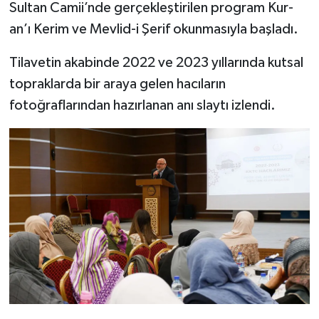
Sultan Camii’nde gerçekleştirilen program Kur-
an’ı Kerim ve Mevlid-i Şerif okunmasıyla başladı.
Bitlis Müftülüğü
Sağlık
Tilavetin akabinde 2022 ve 2023 yıllarında kutsal
Bolu Müftülüğü
Makaleler
topraklarda bir araya gelen hacıların
fotoğraflarından hazırlanan anı slaytı izlendi.
Burdur Müftülüğü
Ekonomi
Bursa Müftülüğü
Duyurular
Çanakkale Müftülüğü
Podcast
Çankırı Müftülüğü
Bilim, Teknoloji
Çorum Müftülüğü
Biyografiler
Denizli Müftülüğü
Diyanet TV