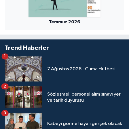
Sivas Müftülüğü
Şanlıurfa Müftülüğü
Temmuz 2026
Şırnak Müftülüğü
Tekirdağ Müftülüğü
Trend Haberler
1
Tokat Müftülüğü
7 Ağustos 2026 - Cuma Hutbesi
Trabzon Müftülüğü
2
Tunceli Müftülüğü
Sözleşmeli personel alım sınavı yer
ve tarih duyurusu
Uşak Müftülüğü
3
Van Müftülüğü
Kabeyi görme hayali gerçek olacak