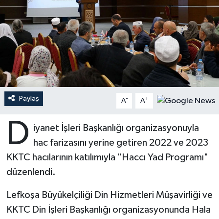
Ardahan Müftülüğü
Kudüs
Hutbeler
Artvin Müftülüğü
Kurban
DİYANET AKADEMİ
Aydın Müftülüğü
Mukabele
DİYANET GENÇLİK
Balıkesir Müftülüğü
Peygamberimizin Hayatı
DİYANET RADYO/TV
Paylaş
-
+
A
A
Bartın Müftülüğü
Ramazan
DEPREM
D
iyanet İşleri Başkanlığı organizasyonuyla
hac farizasını yerine getiren 2022 ve 2023
Batman Müftülüğü
Sahabeler
Dünya
KKTC hacılarının katılımıyla "Haccı Yad Programı"
Bayburt Müftülüğü
Zekat
Eğitim
düzenlendi.
Bilecik Müftülüğü
Kültür-Sanat
Lefkoşa Büyükelçiliği Din Hizmetleri Müşavirliği ve
KKTC Din İşleri Başkanlığı organizasyonunda Hala
Bingöl Müftülüğü
Aile