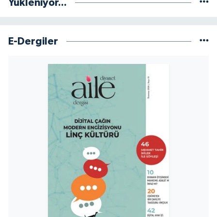
Yükleniyor...
Niğde Müftülüğü
E-Dergiler
Ordu Müftülüğü
Osmaniye Müftülüğü
Rize Müftülüğü
Sakarya Müftülüğü
Samsun Müftülüğü
Siirt Müftülüğü
Sinop Müftülüğü