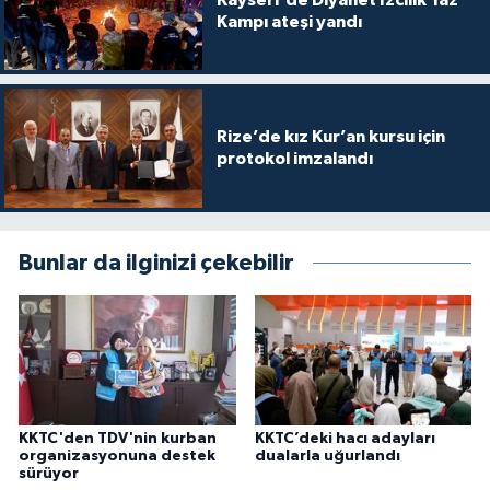
Kayseri'de Diyanet İzcilik Yaz
Gümüşhane Müftülüğü
Kampı ateşi yandı
Hakkari Müftülüğü
Hatay Müftülüğü
Rize’de kız Kur’an kursu için
protokol imzalandı
Iğdır Müftülüğü
Isparta Müftülüğü
Bunlar da ilginizi çekebilir
İstanbul Müftülüğü
İzmir Müftülüğü
Kahramanmaraş Müftülüğü
KKTC'den TDV'nin kurban
KKTC’deki hacı adayları
organizasyonuna destek
dualarla uğurlandı
Karabük Müftülüğü
sürüyor