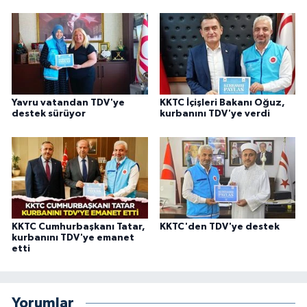
Karaman Müftülüğü
Kars Müftülüğü
Kastamonu Müftülüğü
Yavru vatandan TDV'ye
KKTC İçişleri Bakanı Oğuz,
destek sürüyor
kurbanını TDV'ye verdi
Kayseri Müftülüğü
Kilis Müftülüğü
Kırıkkale Müftülüğü
KKTC Cumhurbaşkanı Tatar,
KKTC'den TDV'ye destek
Kırklareli Müftülüğü
kurbanını TDV'ye emanet
etti
Kırşehir Müftülüğü
Kocaeli Müftülüğü
Yorumlar