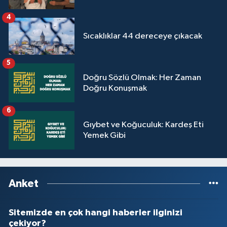
Yalova Müftülüğü
4
Sıcaklıklar 44 dereceye çıkacak
Yozgat Müftülüğü
Zonguldak Müftülüğü
5
Doğru Sözlü Olmak: Her Zaman
Doğru Konuşmak
6
Gıybet ve Koğuculuk: Kardeş Eti
Yemek Gibi
Anket
Sitemizde en çok hangi haberler ilginizi
çekiyor?