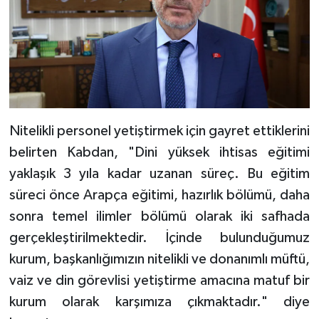
Diyarbakır Müftülüğü
İhtida Haberleri
Düzce Müftülüğü
YAŞAM
Edirne Müftülüğü
Elazığ Müftülüğü
Nitelikli personel yetiştirmek için gayret ettiklerini
Erzincan Müftülüğü
belirten Kabdan, "Dini yüksek ihtisas eğitimi
yaklaşık 3 yıla kadar uzanan süreç. Bu eğitim
Erzurum Müftülüğü
süreci önce Arapça eğitimi, hazırlık bölümü, daha
sonra temel ilimler bölümü olarak iki safhada
Eskişehir Müftülüğü
gerçekleştirilmektedir. İçinde bulunduğumuz
kurum, başkanlığımızın nitelikli ve donanımlı müftü,
Gaziantep Müftülüğü
vaiz ve din görevlisi yetiştirme amacına matuf bir
Giresun Müftülüğü
kurum olarak karşımıza çıkmaktadır." diye