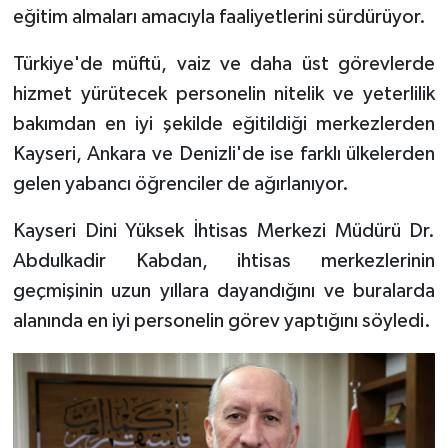
eğitim almaları amacıyla faaliyetlerini sürdürüyor.
Bitlis Müftülüğü
Sağlık
Türkiye'de müftü, vaiz ve daha üst görevlerde
hizmet yürütecek personelin nitelik ve yeterlilik
Bolu Müftülüğü
Makaleler
bakımdan en iyi şekilde eğitildiği merkezlerden
Burdur Müftülüğü
Ekonomi
Kayseri, Ankara ve Denizli'de ise farklı ülkelerden
gelen yabancı öğrenciler de ağırlanıyor.
Bursa Müftülüğü
Duyurular
Kayseri Dini Yüksek İhtisas Merkezi Müdürü Dr.
Çanakkale Müftülüğü
Podcast
Abdulkadir Kabdan, ihtisas merkezlerinin
geçmişinin uzun yıllara dayandığını ve buralarda
Çankırı Müftülüğü
Bilim, Teknoloji
alanında en iyi personelin görev yaptığını söyledi.
Çorum Müftülüğü
Biyografiler
Denizli Müftülüğü
Diyanet TV