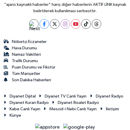
"ajans kaynaklı haberler" hariç diğer haberlerin AKTİF LİNK kaynak
belirtilerek kullanılması serbesttir.
Nöbetçi Eczaneler
Hava Durumu
Namaz Vakitleri
Trafik Durumu
Puan Durumu ve Fikstür
Tüm Manşetler
Son Dakika Haberleri
Diyanet Dijital
Diyanet TV Canlı Yayın
Diyanet Radyo
Diyanet Kuran Radyo
Diyanet Risalet Radyo
Kabe Canlı Yayın
Mescid-i Nebi Canlı Yayın
İletişim
Künye