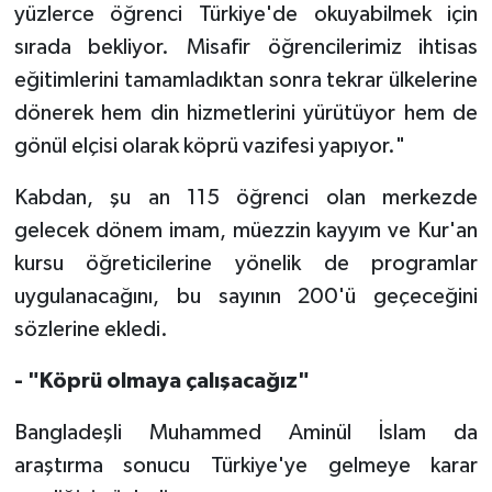
yüzlerce öğrenci Türkiye'de okuyabilmek için
Konya Müftülüğü
sırada bekliyor. Misafir öğrencilerimiz ihtisas
eğitimlerini tamamladıktan sonra tekrar ülkelerine
Kütahya Müftülüğü
dönerek hem din hizmetlerini yürütüyor hem de
gönül elçisi olarak köprü vazifesi yapıyor."
Malatya Müftülüğü
Kabdan, şu an 115 öğrenci olan merkezde
Manisa Müftülüğü
gelecek dönem imam, müezzin kayyım ve Kur'an
kursu öğreticilerine yönelik de programlar
Mardin Müftülüğü
uygulanacağını, bu sayının 200'ü geçeceğini
Mersin Müftülüğü
sözlerine ekledi.
Muğla Müftülüğü
- "Köprü olmaya çalışacağız"
Bangladeşli Muhammed Aminül İslam da
Muş Müftülüğü
araştırma sonucu Türkiye'ye gelmeye karar
Nevşehir Müftülüğü