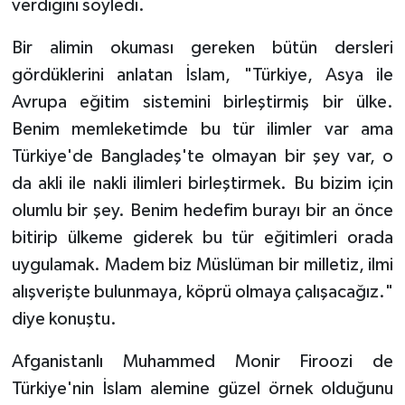
verdiğini söyledi.
Niğde Müftülüğü
Bir alimin okuması gereken bütün dersleri
gördüklerini anlatan İslam, "Türkiye, Asya ile
Ordu Müftülüğü
Avrupa eğitim sistemini birleştirmiş bir ülke.
Benim memleketimde bu tür ilimler var ama
Osmaniye Müftülüğü
Türkiye'de Bangladeş'te olmayan bir şey var, o
da akli ile nakli ilimleri birleştirmek. Bu bizim için
Rize Müftülüğü
olumlu bir şey. Benim hedefim burayı bir an önce
Sakarya Müftülüğü
bitirip ülkeme giderek bu tür eğitimleri orada
uygulamak. Madem biz Müslüman bir milletiz, ilmi
Samsun Müftülüğü
alışverişte bulunmaya, köprü olmaya çalışacağız."
diye konuştu.
Siirt Müftülüğü
Afganistanlı Muhammed Monir Firoozi de
Sinop Müftülüğü
Türkiye'nin İslam alemine güzel örnek olduğunu