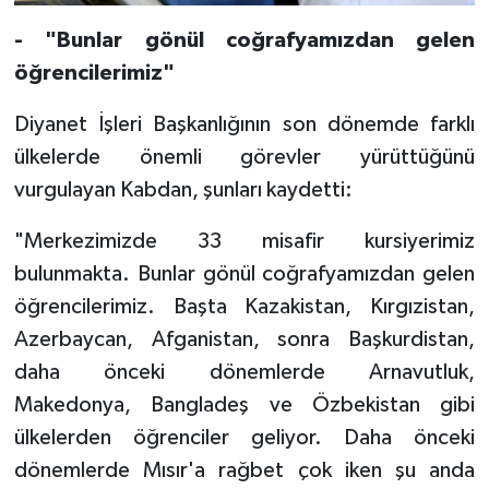
Karaman Müftülüğü
- "Bunlar gönül coğrafyamızdan gelen
öğrencilerimiz"
Kars Müftülüğü
Diyanet İşleri Başkanlığının son dönemde farklı
Kastamonu Müftülüğü
ülkelerde önemli görevler yürüttüğünü
vurgulayan Kabdan, şunları kaydetti:
Kayseri Müftülüğü
"Merkezimizde 33 misafir kursiyerimiz
Kilis Müftülüğü
bulunmakta. Bunlar gönül coğrafyamızdan gelen
öğrencilerimiz. Başta Kazakistan, Kırgızistan,
Kırıkkale Müftülüğü
Azerbaycan, Afganistan, sonra Başkurdistan,
Kırklareli Müftülüğü
daha önceki dönemlerde Arnavutluk,
Makedonya, Bangladeş ve Özbekistan gibi
Kırşehir Müftülüğü
ülkelerden öğrenciler geliyor. Daha önceki
dönemlerde Mısır'a rağbet çok iken şu anda
Kocaeli Müftülüğü