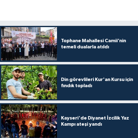
Yalova Müftülüğü
Yozgat Müftülüğü
Zonguldak Müftülüğü
Tophane Mahallesi Camii’nin
temeli dualarla atıldı
Din görevlileri Kur'an Kursu için
fındık topladı
Kayseri'de Diyanet İzcilik Yaz
Kampı ateşi yandı