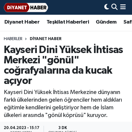
Diyanet Haber
Teşkilat Haberleri
Gündem
Saf
Diyanet Haber
Adana Müftülüğü
Bir Ayet
Aile Dergisi
İmam Hatip Okulları
Başmakale
Hadis-i Şerifler
Nöbetçi Eczaneler
Teşkilat Haberleri
Adıyaman Müftülüğü
Bir Hikaye
Aylık Dergi
Hayat Okumaları
Hava Durumu
HABERLER
DİYANET HABER
Kayseri Dini Yüksek İhtisas
Afyonkarahisar Müftülüğü
Gündem
Biyografiler
Ankara Namaz Vakitleri
Merkezi "gönül"
Ağrı Müftülüğü
#Keşfet
Dini kavramlar
Trafik Durumu
coğrafyalarına da kucak
açıyor
Aksaray Müftülüğü
Diyanet Bilgi
Basında Bugün
Süper Lig Puan Durumu ve Fikstür
Kayseri Dini Yüksek İhtisas Merkezine dünyanın
Amasya Müftülüğü
Diyanet Takvimi
DİYANET eKİTAP
Tüm Manşetler
farklı ülkelerinden gelen öğrenciler hem aldıkları
eğitimle kendilerini geliştiriyor hem de İslam
Ankara Müftülüğü
Dualar
Diyanet Dergi
Son Dakika Haberleri
ülkeleri arasında "gönül köprüsü" kuruyor.
Antalya Müftülüğü
Hadislerle İslam
TDV
Haber Arşivi
20.04.2023 - 15:17
3 DK