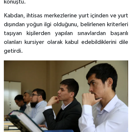
konuştu.
Gümüşhane Müftülüğü
Kabdan, ihtisas merkezlerine yurt içinden ve yurt
Hakkari Müftülüğü
dışından yoğun ilgi olduğunu, belirlenen kriterleri
taşıyan kişilerden yapılan sınavlardan başarılı
Hatay Müftülüğü
olanları kursiyer olarak kabul edebildiklerini dile
Iğdır Müftülüğü
getirdi.
Isparta Müftülüğü
İstanbul Müftülüğü
İzmir Müftülüğü
Kahramanmaraş Müftülüğü
Karabük Müftülüğü