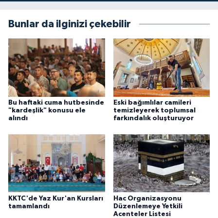
Bunlar da ilginizi çekebilir
Bu haftaki cuma hutbesinde
Eski bağımlılar camileri
"kardeşlik" konusu ele
temizleyerek toplumsal
alındı
farkındalık oluşturuyor
KKTC'de Yaz Kur'an Kursları
Hac Organizasyonu
tamamlandı
Düzenlemeye Yetkili
Acenteler Listesi