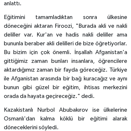
Sivas Müftülüğü
anlattı.
Eğitimini tamamladıktan sonra ülkesine
Şanlıurfa Müftülüğü
döneceğini aktaran Firoozi, "Burada akli ve nakli
Şırnak Müftülüğü
deliller var. Kur'an ve hadis nakli deliller ama
bununla beraber akli delilleri de bize öğretiyorlar.
Tekirdağ Müftülüğü
Bu bizim için çok önemli. İnşallah Afganistan'a
gittiğimiz zaman bunları insanlara, öğrencilere
Tokat Müftülüğü
aktardığımız zaman bir fayda göreceğiz. Türkiye
Trabzon Müftülüğü
ile Afganistan arasında bir bağ kuracağız ve aynı
bunun gibi güzel bir eğitim, ihtisas merkezini
Tunceli Müftülüğü
orada da hayata geçireceğiz." dedi.
Uşak Müftülüğü
Kazakistanlı Nurbol Abubakırov ise ülkelerine
Osmanlı'dan kalma köklü bir eğitimi alarak
Van Müftülüğü
döneceklerini söyledi.