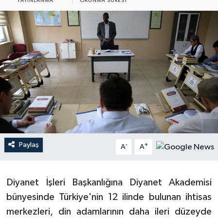
YAYINLANMA
OKUNMA SÜRESI
Ardahan Müftülüğü
Kudüs
Hutbeler
Artvin Müftülüğü
Kurban
DİYANET AKADEMİ
Aydın Müftülüğü
Mukabele
DİYANET GENÇLİK
Balıkesir Müftülüğü
Peygamberimizin Hayatı
DİYANET RADYO/TV
Bartın Müftülüğü
Ramazan
DEPREM
Batman Müftülüğü
Sahabeler
Dünya
Paylaş
-
+
A
A
Bayburt Müftülüğü
Zekat
Eğitim
Diyanet İşleri Başkanlığına Diyanet Akademisi
Bilecik Müftülüğü
Kültür-Sanat
bünyesinde Türkiye'nin 12 ilinde bulunan ihtisas
merkezleri, din adamlarının daha ileri düzeyde
Bingöl Müftülüğü
Aile