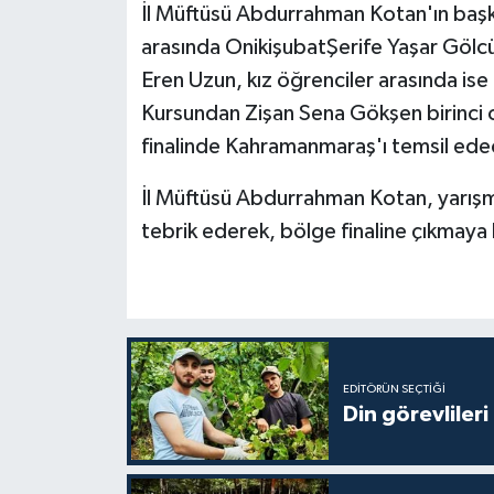
İl Müftüsü Abdurrahman Kotan'ın başk
arasında OnikişubatŞerife Yaşar Göl
Bitlis Müftülüğü
Sağlık
Eren Uzun, kız öğrenciler arasında ise
Bolu Müftülüğü
Makaleler
Kursundan Zişan Sena Gökşen birinci 
finalinde Kahramanmaraş'ı temsil ede
Burdur Müftülüğü
Ekonomi
İl Müftüsü Abdurrahman Kotan, yarışma
Bursa Müftülüğü
Duyurular
tebrik ederek, bölge finaline çıkmaya 
Çanakkale Müftülüğü
Podcast
Çankırı Müftülüğü
Bilim, Teknoloji
Çorum Müftülüğü
Biyografiler
EDITÖRÜN SEÇTIĞI
Din görevlileri
Denizli Müftülüğü
Diyanet TV