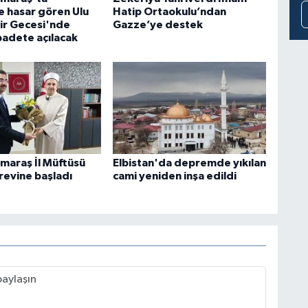
 hasar gören Ulu
Hatip Ortaokulu’ndan
ir Gecesi'nde
Gazze’ye destek
badete açılacak
araş İl Müftüsü
Elbistan'da depremde yıkılan
revine başladı
cami yeniden inşa edildi