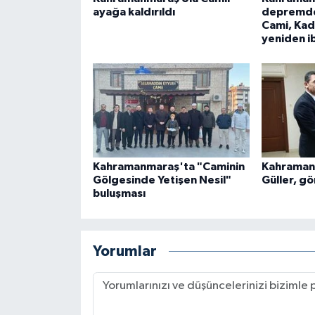
ayağa kaldırıldı
depremde
Gümüşhane Müftülüğü
Cami, Kad
yeniden i
Hakkari Müftülüğü
Hatay Müftülüğü
Iğdır Müftülüğü
Isparta Müftülüğü
Kahramanmaraş'ta "Caminin
Kahramanm
Gölgesinde Yetişen Nesil"
Güller, gö
İstanbul Müftülüğü
buluşması
İzmir Müftülüğü
Yorumlar
Kahramanmaraş Müftülüğü
Karabük Müftülüğü