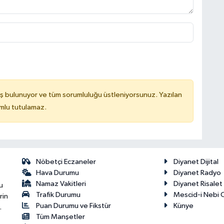
ş bulunuyor ve tüm sorumluluğu üstleniyorsunuz. Yazılan
mlu tutulamaz.
Nöbetçi Eczaneler
Diyanet Dijital
Hava Durumu
Diyanet Radyo
Namaz Vakitleri
Diyanet Risale
u
Trafik Durumu
Mescid-i Nebi C
rin
Puan Durumu ve Fikstür
Künye
.
Tüm Manşetler