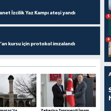
anet İzcilik Yaz Kampı ateşi yandı
5
6
r’an kursu için protokol imzalandı
maraş'ta
Zekeriya Tanrıverdi İmam