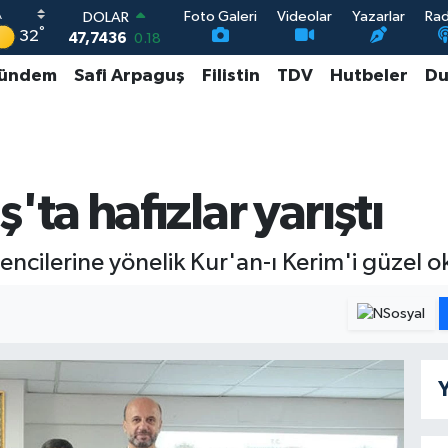
Foto Galeri
Videolar
Yazarlar
Ra
DOLAR
°
32
47,7436
0.18
EURO
ündem
Safi Arpaguş
Filistin
TDV
Hutbeler
Du
55,2510
0.32
STERLİN
64,4811
0.38
GRAM ALTIN
6660.55
0.03
BİST100
a hafızlar yarıştı
13.779
-14
ncilerine yönelik Kur'an-ı Kerim'i güzel o
Y