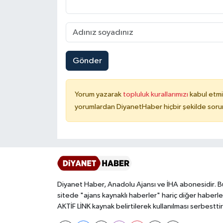
Karaman Müftülüğü
Kars Müftülüğü
Gönder
Kastamonu Müftülüğü
Kayseri Müftülüğü
Yorum yazarak
topluluk kurallarımızı
kabul etmi
yorumlardan DiyanetHaber hiçbir şekilde soru
Kilis Müftülüğü
Kırıkkale Müftülüğü
Kırklareli Müftülüğü
Diyanet Haber, Anadolu Ajansı ve İHA abonesidir. B
Kırşehir Müftülüğü
sitede "ajans kaynaklı haberler" hariç diğer haberle
AKTİF LİNK kaynak belirtilerek kullanılması serbesttir
Kocaeli Müftülüğü