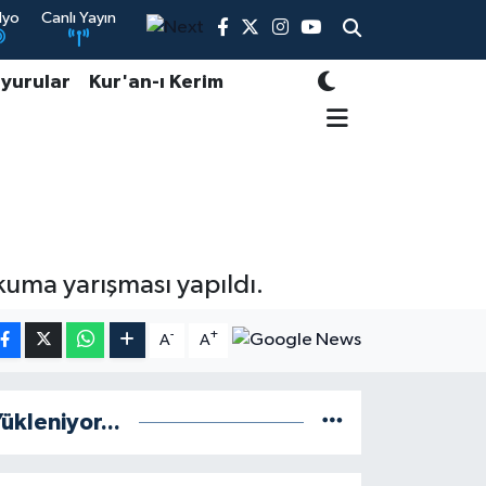
dyo
Canlı Yayın
yurular
Kur'an-ı Kerim
kuma yarışması yapıldı.
-
+
A
A
ükleniyor...