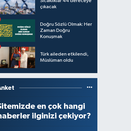
Sıcaklıklar 44 dereceye
çıkacak
Doğru Sözlü Olmak: Her
Zaman Doğru
Konuşmak
Türk aileden etkilendi,
Müslüman oldu
Anket
Sitemizde en çok hangi
haberler ilginizi çekiyor?