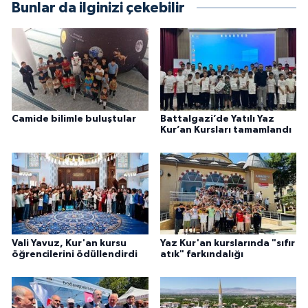
Bunlar da ilginizi çekebilir
Konya Müftülüğü
Kütahya Müftülüğü
Malatya Müftülüğü
Camide bilimle buluştular
Battalgazi’de Yatılı Yaz
Kur’an Kursları tamamlandı
Manisa Müftülüğü
Mardin Müftülüğü
Mersin Müftülüğü
Muğla Müftülüğü
Vali Yavuz, Kur'an kursu
Yaz Kur'an kurslarında "sıfır
öğrencilerini ödüllendirdi
atık" farkındalığı
Muş Müftülüğü
Nevşehir Müftülüğü