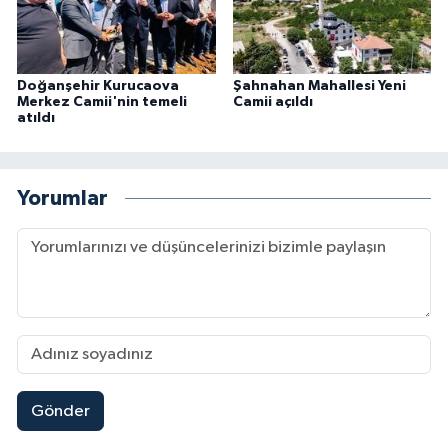
Niğde Müftülüğü
Doğanşehir Kurucaova
Şahnahan Mahallesi Yeni
Ordu Müftülüğü
Merkez Camii'nin temeli
Camii açıldı
atıldı
Osmaniye Müftülüğü
Yorumlar
Rize Müftülüğü
Sakarya Müftülüğü
Samsun Müftülüğü
Siirt Müftülüğü
Sinop Müftülüğü
Gönder