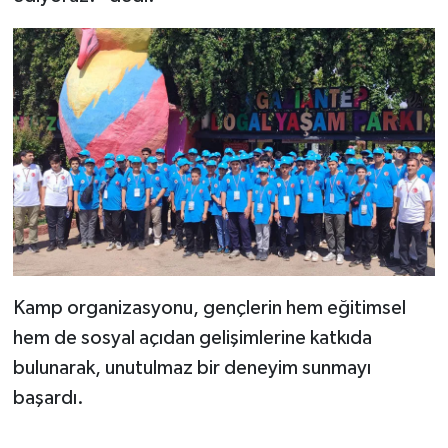
Gümüşhane Müftülüğü
Hakkari Müftülüğü
Hatay Müftülüğü
Iğdır Müftülüğü
Isparta Müftülüğü
İstanbul Müftülüğü
Kamp organizasyonu, gençlerin hem eğitimsel
İzmir Müftülüğü
hem de sosyal açıdan gelişimlerine katkıda
bulunarak, unutulmaz bir deneyim sunmayı
Kahramanmaraş Müftülüğü
başardı.
Karabük Müftülüğü