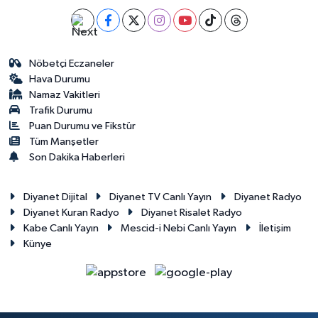
Nöbetçi Eczaneler
Hava Durumu
Namaz Vakitleri
Trafik Durumu
Puan Durumu ve Fikstür
Tüm Manşetler
Son Dakika Haberleri
Diyanet Dijital
Diyanet TV Canlı Yayın
Diyanet Radyo
Diyanet Kuran Radyo
Diyanet Risalet Radyo
Kabe Canlı Yayın
Mescid-i Nebi Canlı Yayın
İletişim
Künye