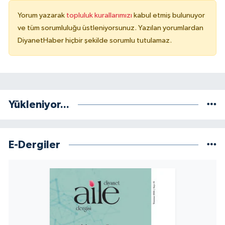
Sivas Müftülüğü
Yorum yazarak
topluluk kurallarımızı
kabul etmiş bulunuyor
ve tüm sorumluluğu üstleniyorsunuz. Yazılan yorumlardan
Şanlıurfa Müftülüğü
DiyanetHaber hiçbir şekilde sorumlu tutulamaz.
Şırnak Müftülüğü
Tekirdağ Müftülüğü
Yükleniyor...
Tokat Müftülüğü
Trabzon Müftülüğü
E-Dergiler
Tunceli Müftülüğü
Uşak Müftülüğü
Van Müftülüğü