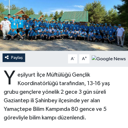
Ardahan Müftülüğü
Kudüs
Hutbeler
Artvin Müftülüğü
Kurban
DİYANET AKADEMİ
Aydın Müftülüğü
Mukabele
DİYANET GENÇLİK
Balıkesir Müftülüğü
Peygamberimizin Hayatı
DİYANET RADYO/TV
Paylaş
-
+
A
A
Bartın Müftülüğü
Ramazan
DEPREM
Y
eşilyurt İlçe Müftülüğü Gençlik
Koordinatörlüğü tarafından, 13-16 yaş
Batman Müftülüğü
Sahabeler
Dünya
grubu gençlere yönelik 2 gece 3 gün süreli
Bayburt Müftülüğü
Zekat
Eğitim
Gaziantep ili Şahinbey ilçesinde yer alan
Yamaçtepe Bilim Kampında 80 gence ve 5
Bilecik Müftülüğü
Kültür-Sanat
görevliyle bilim kampı düzenlendi.
Bingöl Müftülüğü
Aile