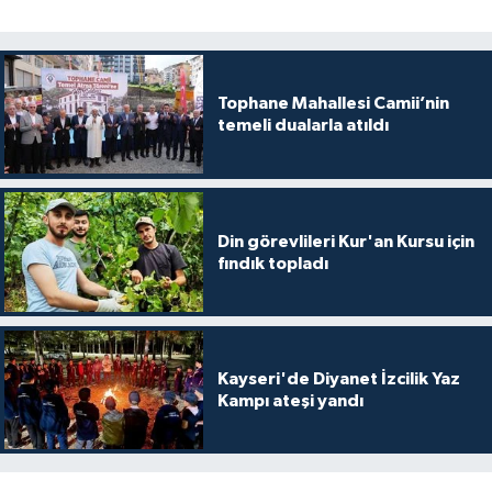
Karaman Müftülüğü
Kars Müftülüğü
Tophane Mahallesi Camii’nin
temeli dualarla atıldı
Kastamonu Müftülüğü
Kayseri Müftülüğü
Din görevlileri Kur'an Kursu için
Kilis Müftülüğü
fındık topladı
Kırıkkale Müftülüğü
Kırklareli Müftülüğü
Kayseri'de Diyanet İzcilik Yaz
Kampı ateşi yandı
Kırşehir Müftülüğü
Kocaeli Müftülüğü