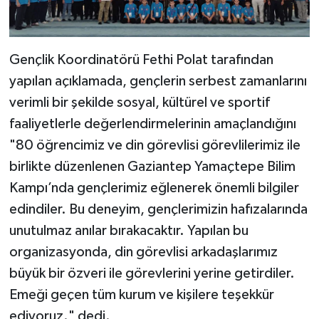
Diyarbakır Müftülüğü
İhtida Haberleri
Düzce Müftülüğü
YAŞAM
Gençlik Koordinatörü Fethi Polat tarafından
Edirne Müftülüğü
yapılan açıklamada, gençlerin serbest zamanlarını
verimli bir şekilde sosyal, kültürel ve sportif
Elazığ Müftülüğü
faaliyetlerle değerlendirmelerinin amaçlandığını
"80 öğrencimiz ve din görevlisi görevlilerimiz ile
Erzincan Müftülüğü
birlikte düzenlenen Gaziantep Yamaçtepe Bilim
Erzurum Müftülüğü
Kampı’nda gençlerimiz eğlenerek önemli bilgiler
edindiler. Bu deneyim, gençlerimizin hafızalarında
Eskişehir Müftülüğü
unutulmaz anılar bırakacaktır. Yapılan bu
organizasyonda, din görevlisi arkadaşlarımız
Gaziantep Müftülüğü
büyük bir özveri ile görevlerini yerine getirdiler.
Emeği geçen tüm kurum ve kişilere teşekkür
Giresun Müftülüğü
ediyoruz." dedi.