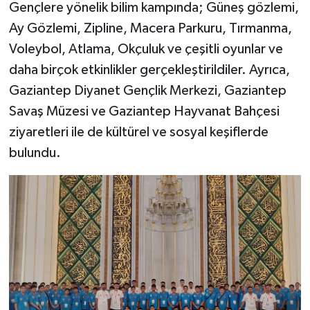
Gençlere yönelik bilim kampında; Güneş gözlemi,
Ay Gözlemi, Zipline, Macera Parkuru, Tırmanma,
Bitlis Müftülüğü
Sağlık
Voleybol, Atlama, Okçuluk ve çeşitli oyunlar ve
Bolu Müftülüğü
Makaleler
daha birçok etkinlikler gerçekleştirildiler. Ayrıca,
Gaziantep Diyanet Gençlik Merkezi, Gaziantep
Burdur Müftülüğü
Ekonomi
Savaş Müzesi ve Gaziantep Hayvanat Bahçesi
ziyaretleri ile de kültürel ve sosyal keşiflerde
Bursa Müftülüğü
Duyurular
bulundu.
Çanakkale Müftülüğü
Podcast
Çankırı Müftülüğü
Bilim, Teknoloji
Çorum Müftülüğü
Biyografiler
Denizli Müftülüğü
Diyanet TV