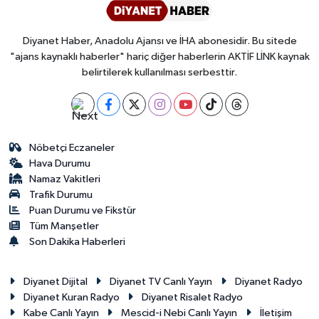
Diyarbakır Müftülüğü
İhtida Haberleri
Düzce Müftülüğü
YAŞAM
Diyanet Haber, Anadolu Ajansı ve İHA abonesidir. Bu sitede
"ajans kaynaklı haberler" hariç diğer haberlerin AKTİF LİNK kaynak
belirtilerek kullanılması serbesttir.
Edirne Müftülüğü
Elazığ Müftülüğü
Nöbetçi Eczaneler
Erzincan Müftülüğü
Hava Durumu
Namaz Vakitleri
Erzurum Müftülüğü
Trafik Durumu
Puan Durumu ve Fikstür
Eskişehir Müftülüğü
Tüm Manşetler
Son Dakika Haberleri
Gaziantep Müftülüğü
Diyanet Dijital
Diyanet TV Canlı Yayın
Diyanet Radyo
Giresun Müftülüğü
Diyanet Kuran Radyo
Diyanet Risalet Radyo
Kabe Canlı Yayın
Mescid-i Nebi Canlı Yayın
İletişim