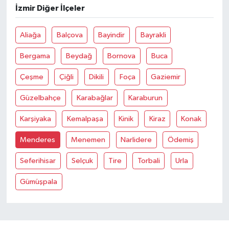
İzmir Diğer İlçeler
Bitlis Müftülüğü
Sağlık
Aliağa
Balçova
Bayindir
Bayrakli
Bolu Müftülüğü
Makaleler
Bergama
Beydağ
Bornova
Buca
Burdur Müftülüğü
Ekonomi
Çeşme
Çiğli
Dikili
Foça
Gaziemir
Güzelbahçe
Karabağlar
Karaburun
Bursa Müftülüğü
Duyurular
Karşiyaka
Kemalpaşa
Kinik
Kiraz
Konak
Çanakkale Müftülüğü
Podcast
Menderes
Menemen
Narlidere
Ödemiş
Çankırı Müftülüğü
Bilim, Teknoloji
Seferihisar
Selçuk
Tire
Torbali
Urla
Çorum Müftülüğü
Biyografiler
Gümüşpala
Denizli Müftülüğü
Diyanet TV