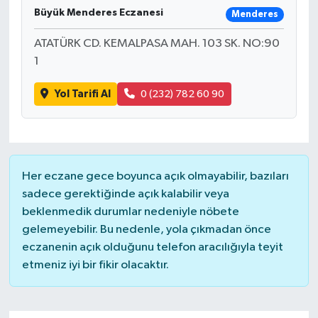
Büyük Menderes Eczanesi
Menderes
Ardahan Müftülüğü
Kudüs
Hutbeler
ATATÜRK CD. KEMALPASA MAH. 103 SK. NO:90
Artvin Müftülüğü
Kurban
DİYANET AKADEMİ
1
Yol Tarifi Al
0 (232) 782 60 90
Aydın Müftülüğü
Mukabele
DİYANET GENÇLİK
Balıkesir Müftülüğü
Peygamberimizin Hayatı
DİYANET RADYO/TV
Bartın Müftülüğü
Ramazan
DEPREM
Her eczane gece boyunca açık olmayabilir, bazıları
sadece gerektiğinde açık kalabilir veya
Batman Müftülüğü
Sahabeler
Dünya
beklenmedik durumlar nedeniyle nöbete
gelemeyebilir. Bu nedenle, yola çıkmadan önce
Bayburt Müftülüğü
Zekat
Eğitim
eczanenin açık olduğunu telefon aracılığıyla teyit
etmeniz iyi bir fikir olacaktır.
Bilecik Müftülüğü
Kültür-Sanat
Bingöl Müftülüğü
Aile