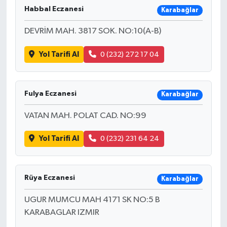
Habbal Eczanesi
Karabağlar
Ardahan Müftülüğü
Kudüs
Hutbeler
DEVRİM MAH. 3817 SOK. NO:10(A-B)
Artvin Müftülüğü
Kurban
DİYANET AKADEMİ
Yol Tarifi Al
0 (232) 272 17 04
Aydın Müftülüğü
Mukabele
DİYANET GENÇLİK
Fulya Eczanesi
Balıkesir Müftülüğü
Peygamberimizin Hayatı
DİYANET RADYO/TV
Karabağlar
VATAN MAH. POLAT CAD. NO:99
Bartın Müftülüğü
Ramazan
DEPREM
Yol Tarifi Al
0 (232) 231 64 24
Batman Müftülüğü
Sahabeler
Dünya
Bayburt Müftülüğü
Zekat
Eğitim
Rüya Eczanesi
Karabağlar
Bilecik Müftülüğü
Kültür-Sanat
UGUR MUMCU MAH 4171 SK NO:5 B
KARABAGLAR IZMIR
Bingöl Müftülüğü
Aile