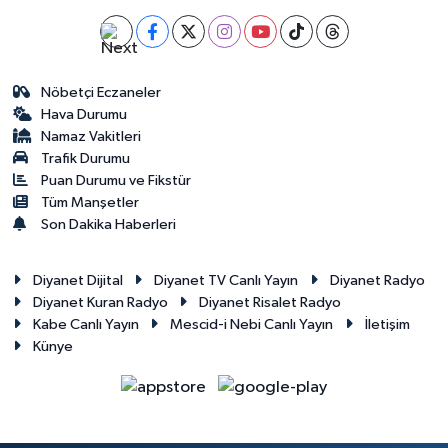
Gümüşhane Müftülüğü
Hakkari Müftülüğü
Nöbetçi Eczaneler
Hava Durumu
Hatay Müftülüğü
Namaz Vakitleri
Trafik Durumu
Iğdır Müftülüğü
Puan Durumu ve Fikstür
Tüm Manşetler
Isparta Müftülüğü
Son Dakika Haberleri
İstanbul Müftülüğü
Diyanet Dijital
Diyanet TV Canlı Yayın
Diyanet Radyo
Diyanet Kuran Radyo
Diyanet Risalet Radyo
İzmir Müftülüğü
Kabe Canlı Yayın
Mescid-i Nebi Canlı Yayın
İletişim
Künye
Kahramanmaraş Müftülüğü
Karabük Müftülüğü