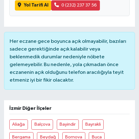
Yol Tarifi Al
0 (232) 237 37 56
Bitlis Müftülüğü
Sağlık
Bolu Müftülüğü
Makaleler
Her eczane gece boyunca açık olmayabilir, bazıları
Burdur Müftülüğü
Ekonomi
sadece gerektiğinde açık kalabilir veya
beklenmedik durumlar nedeniyle nöbete
Bursa Müftülüğü
Duyurular
gelemeyebilir. Bu nedenle, yola çıkmadan önce
eczanenin açık olduğunu telefon aracılığıyla teyit
Çanakkale Müftülüğü
Podcast
etmeniz iyi bir fikir olacaktır.
Çankırı Müftülüğü
Bilim, Teknoloji
İzmir Diğer İlçeler
Çorum Müftülüğü
Biyografiler
Aliağa
Balçova
Bayindir
Bayrakli
Denizli Müftülüğü
Diyanet TV
Bergama
Beydağ
Bornova
Buca