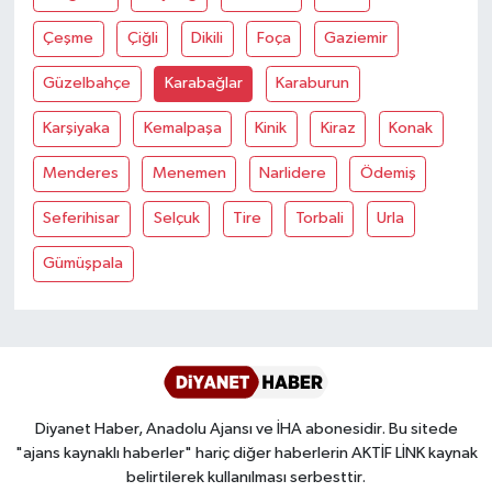
Diyarbakır Müftülüğü
İhtida Haberleri
Çeşme
Çiğli
Dikili
Foça
Gaziemir
Düzce Müftülüğü
YAŞAM
Güzelbahçe
Karabağlar
Karaburun
Edirne Müftülüğü
Karşiyaka
Kemalpaşa
Kinik
Kiraz
Konak
Menderes
Menemen
Narlidere
Ödemiş
Elazığ Müftülüğü
Seferihisar
Selçuk
Tire
Torbali
Urla
Erzincan Müftülüğü
Gümüşpala
Erzurum Müftülüğü
Eskişehir Müftülüğü
Gaziantep Müftülüğü
Diyanet Haber, Anadolu Ajansı ve İHA abonesidir. Bu sitede
"ajans kaynaklı haberler" hariç diğer haberlerin AKTİF LİNK kaynak
Giresun Müftülüğü
belirtilerek kullanılması serbesttir.