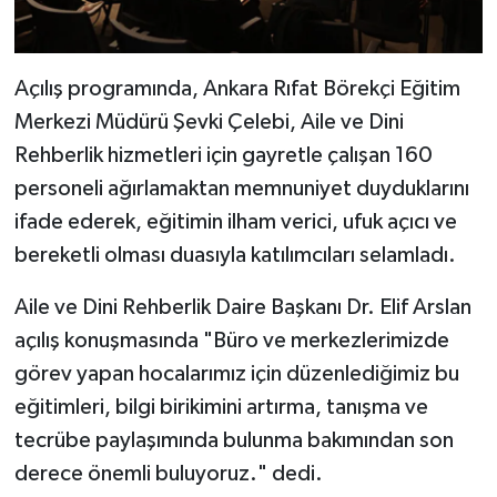
Diyarbakır Müftülüğü
İhtida Haberleri
Düzce Müftülüğü
YAŞAM
Açılış programında, Ankara Rıfat Börekçi Eğitim
Edirne Müftülüğü
Merkezi Müdürü Şevki Çelebi, Aile ve Dini
Rehberlik hizmetleri için gayretle çalışan 160
Elazığ Müftülüğü
personeli ağırlamaktan memnuniyet duyduklarını
ifade ederek, eğitimin ilham verici, ufuk açıcı ve
Erzincan Müftülüğü
bereketli olması duasıyla katılımcıları selamladı.
Erzurum Müftülüğü
Aile ve Dini Rehberlik Daire Başkanı Dr. Elif Arslan
açılış konuşmasında "Büro ve merkezlerimizde
Eskişehir Müftülüğü
görev yapan hocalarımız için düzenlediğimiz bu
Gaziantep Müftülüğü
eğitimleri, bilgi birikimini artırma, tanışma ve
tecrübe paylaşımında bulunma bakımından son
Giresun Müftülüğü
derece önemli buluyoruz." dedi.