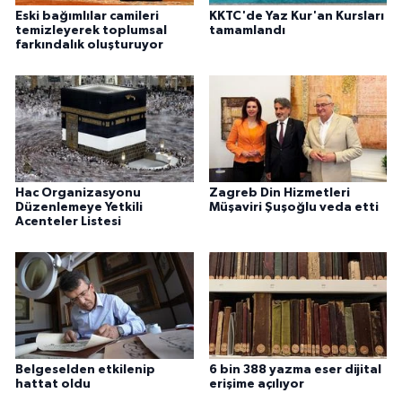
Eski bağımlılar camileri
KKTC'de Yaz Kur'an Kursları
temizleyerek toplumsal
tamamlandı
farkındalık oluşturuyor
Hac Organizasyonu
Zagreb Din Hizmetleri
Düzenlemeye Yetkili
Müşaviri Şuşoğlu veda etti
Acenteler Listesi
Belgeselden etkilenip
6 bin 388 yazma eser dijital
hattat oldu
erişime açılıyor