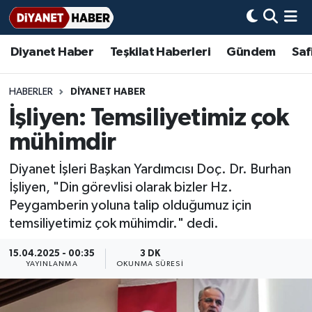
Diyanet Haber
Teşkilat Haberleri
Gündem
Saf
Diyanet Haber
Adana Müftülüğü
Bir Ayet
Aile Dergisi
İmam Hatip Okulları
Başmakale
Hadis-i Şerifler
Nöbetçi Eczaneler
Teşkilat Haberleri
Adıyaman Müftülüğü
Bir Hikaye
Aylık Dergi
Hayat Okumaları
Hava Durumu
HABERLER
DİYANET HABER
İşliyen: Temsiliyetimiz çok
Afyonkarahisar Müftülüğü
Gündem
Biyografiler
Ankara Namaz Vakitleri
mühimdir
Ağrı Müftülüğü
#Keşfet
Dini kavramlar
Trafik Durumu
Diyanet İşleri Başkan Yardımcısı Doç. Dr. Burhan
İşliyen, "Din görevlisi olarak bizler Hz.
Aksaray Müftülüğü
Diyanet Bilgi
Basında Bugün
Süper Lig Puan Durumu ve Fikstür
Peygamberin yoluna talip olduğumuz için
temsiliyetimiz çok mühimdir." dedi.
Amasya Müftülüğü
Diyanet Takvimi
DİYANET eKİTAP
Tüm Manşetler
15.04.2025 - 00:35
3 DK
Ankara Müftülüğü
Dualar
Diyanet Dergi
Son Dakika Haberleri
YAYINLANMA
OKUNMA SÜRESI
Antalya Müftülüğü
Hadislerle İslam
TDV
Haber Arşivi