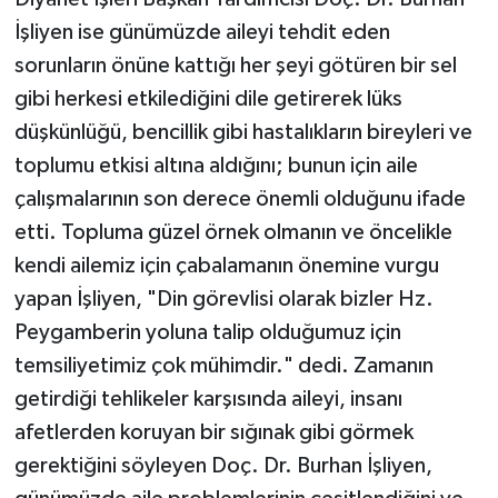
İşliyen ise günümüzde aileyi tehdit eden
Konya Müftülüğü
sorunların önüne kattığı her şeyi götüren bir sel
gibi herkesi etkilediğini dile getirerek lüks
Kütahya Müftülüğü
düşkünlüğü, bencillik gibi hastalıkların bireyleri ve
Malatya Müftülüğü
toplumu etkisi altına aldığını; bunun için aile
çalışmalarının son derece önemli olduğunu ifade
Manisa Müftülüğü
etti. Topluma güzel örnek olmanın ve öncelikle
kendi ailemiz için çabalamanın önemine vurgu
Mardin Müftülüğü
yapan İşliyen, "Din görevlisi olarak bizler Hz.
Mersin Müftülüğü
Peygamberin yoluna talip olduğumuz için
temsiliyetimiz çok mühimdir." dedi. Zamanın
Muğla Müftülüğü
getirdiği tehlikeler karşısında aileyi, insanı
afetlerden koruyan bir sığınak gibi görmek
Muş Müftülüğü
gerektiğini söyleyen Doç. Dr. Burhan İşliyen,
Nevşehir Müftülüğü