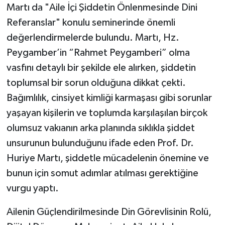
Sivas Müftülüğü
Martı da "Aile İçi Şiddetin Önlenmesinde Dini
Referanslar" konulu seminerinde önemli
Şanlıurfa Müftülüğü
değerlendirmelerde bulundu. Martı, Hz.
Peygamber’in “Rahmet Peygamberi” olma
Şırnak Müftülüğü
vasfını detaylı bir şekilde ele alırken, şiddetin
toplumsal bir sorun olduğuna dikkat çekti.
Tekirdağ Müftülüğü
Bağımlılık, cinsiyet kimliği karmaşası gibi sorunlar
Tokat Müftülüğü
yaşayan kişilerin ve toplumda karşılaşılan birçok
olumsuz vakıanın arka planında sıklıkla şiddet
Trabzon Müftülüğü
unsurunun bulunduğunu ifade eden Prof. Dr.
Huriye Martı, şiddetle mücadelenin önemine ve
Tunceli Müftülüğü
bunun için somut adımlar atılması gerektiğine
Uşak Müftülüğü
vurgu yaptı.
Van Müftülüğü
Ailenin Güçlendirilmesinde Din Görevlisinin Rolü,