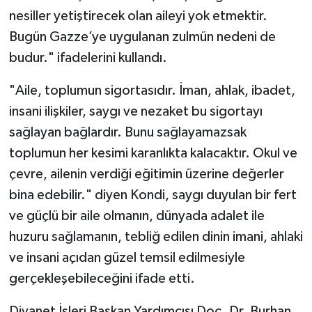
nesiller yetiştirecek olan aileyi yok etmektir.
Karaman Müftülüğü
Bugün Gazze’ye uygulanan zulmün nedeni de
Kars Müftülüğü
budur." ifadelerini kullandı.
"Aile, toplumun sigortasıdır. İman, ahlak, ibadet,
Kastamonu Müftülüğü
insani ilişkiler, saygı ve nezaket bu sigortayı
Kayseri Müftülüğü
sağlayan bağlardır. Bunu sağlayamazsak
toplumun her kesimi karanlıkta kalacaktır. Okul ve
Kilis Müftülüğü
çevre, ailenin verdiği eğitimin üzerine değerler
bina edebilir." diyen Kondi, saygı duyulan bir fert
Kırıkkale Müftülüğü
ve güçlü bir aile olmanın, dünyada adalet ile
Kırklareli Müftülüğü
huzuru sağlamanın, tebliğ edilen dinin imani, ahlaki
ve insani açıdan güzel temsil edilmesiyle
Kırşehir Müftülüğü
gerçekleşebileceğini ifade etti.
Kocaeli Müftülüğü
Diyanet İşleri Başkan Yardımcısı Doç. Dr. Burhan