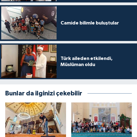
Camide bilimle buluştular
Türk aileden etkilendi,
Müslüman oldu
Bunlar da ilginizi çekebilir