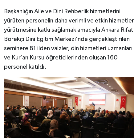
Başkanlığın Aile ve Dini Rehberlik hizmetlerini
Bitlis Müftülüğü
Sağlık
yürüten personelin daha verimli ve etkin hizmetler
yürütmesine katkı sağlamak amacıyla Ankara Rıfat
Bolu Müftülüğü
Makaleler
Börekçi Dini Eğitim Merkezi'nde gerçekleştirilen
Burdur Müftülüğü
Ekonomi
seminere 81 ilden vaizler, din hizmetleri uzmanları
ve Kur’an Kursu öğreticilerinden oluşan 160
Bursa Müftülüğü
Duyurular
personel katıldı.
Çanakkale Müftülüğü
Podcast
Çankırı Müftülüğü
Bilim, Teknoloji
Çorum Müftülüğü
Biyografiler
Denizli Müftülüğü
Diyanet TV