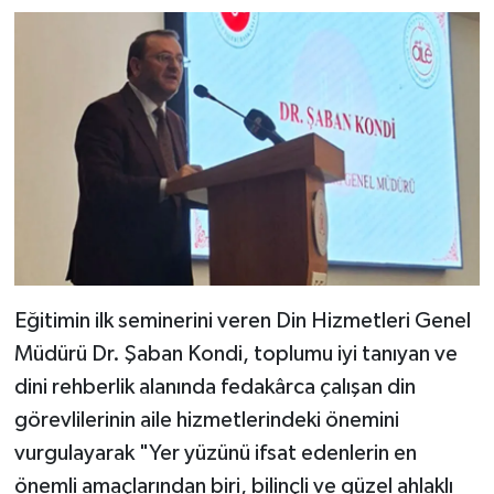
Gümüşhane Müftülüğü
Hakkari Müftülüğü
Hatay Müftülüğü
Iğdır Müftülüğü
Isparta Müftülüğü
İstanbul Müftülüğü
Eğitimin ilk seminerini veren Din Hizmetleri Genel
Müdürü Dr. Şaban Kondi, toplumu iyi tanıyan ve
İzmir Müftülüğü
dini rehberlik alanında fedakârca çalışan din
Kahramanmaraş Müftülüğü
görevlilerinin aile hizmetlerindeki önemini
vurgulayarak "Yer yüzünü ifsat edenlerin en
Karabük Müftülüğü
önemli amaçlarından biri, bilinçli ve güzel ahlaklı