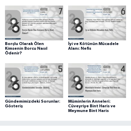
Karaman Müftülüğü
Kars Müftülüğü
Kastamonu Müftülüğü
Borçlu Olarak Ölen
İyi ve Kötünün Mücadele
Kimsenin Borcu Nasıl
Alanı: Nefis
Kayseri Müftülüğü
Ödenir?
Kilis Müftülüğü
Kırıkkale Müftülüğü
Kırklareli Müftülüğü
Gündemimizdeki Sorunlar:
Müminlerin Anneleri:
Gösteriş
Cüveyriye Bint Haris ve
Meymune Bint Haris
Kırşehir Müftülüğü
Kocaeli Müftülüğü