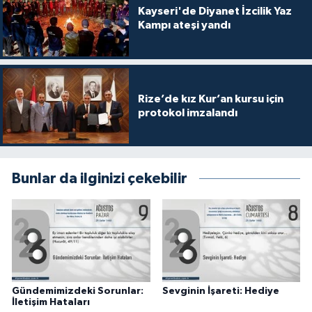
Kayseri'de Diyanet İzcilik Yaz
Gümüşhane Müftülüğü
Kampı ateşi yandı
Hakkari Müftülüğü
Hatay Müftülüğü
Rize’de kız Kur’an kursu için
protokol imzalandı
Iğdır Müftülüğü
Isparta Müftülüğü
Bunlar da ilginizi çekebilir
İstanbul Müftülüğü
İzmir Müftülüğü
Kahramanmaraş Müftülüğü
Gündemimizdeki Sorunlar:
Sevginin İşareti: Hediye
Karabük Müftülüğü
İletişim Hataları