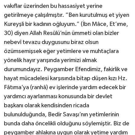
vakıflar üzerinden bu hassasiyet yerine
Bitlis Müftülüğü
Sağlık
getirilmeye çalışılmıştır. “Ben kurutulmuş et yiyen
Kureyşli bir kadının oğluyum.” (İbn Mâce, Et’ıme,
Bolu Müftülüğü
Makaleler
30) diyen Allah Resûlü’nün ümmeti olan bizler
nebevî tevazu duygusunu biraz olsun
Burdur Müftülüğü
Ekonomi
özümsemişsek eğer yetimlere ve muhtaçlara
yönelik hayır yarışında yerimizi almak
Bursa Müftülüğü
Duyurular
durumundayız. Peygamber Efendimiz, fakirlik ve
Çanakkale Müftülüğü
Podcast
hayat mücadelesi karşısında bitap düşen kızı Hz.
Fâtıma’ya (ranhâ) ev işlerinde yardım edecek bir
Çankırı Müftülüğü
Bilim, Teknoloji
yardımcı ayarlanması konusunda bir devlet
başkanı olarak kendisinden ricada
Çorum Müftülüğü
Biyografiler
bulunulduğunda, Bedir Savaşı’nın yetimlerinin
Denizli Müftülüğü
Diyanet TV
bunda daha öncelikli olduğunu söylemiştir. Biz de
peygamber ahlakına uygun olarak yetime yardım