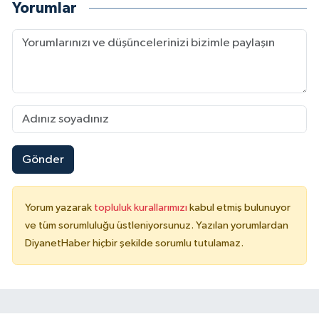
Yorumlar
Konya Müftülüğü
Kütahya Müftülüğü
Malatya Müftülüğü
Manisa Müftülüğü
Gönder
Mardin Müftülüğü
Yorum yazarak
topluluk kurallarımızı
kabul etmiş bulunuyor
Mersin Müftülüğü
ve tüm sorumluluğu üstleniyorsunuz. Yazılan yorumlardan
DiyanetHaber hiçbir şekilde sorumlu tutulamaz.
Muğla Müftülüğü
Muş Müftülüğü
Nevşehir Müftülüğü