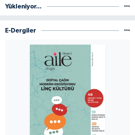
Yükleniyor...
Niğde Müftülüğü
E-Dergiler
Ordu Müftülüğü
Osmaniye Müftülüğü
Rize Müftülüğü
Sakarya Müftülüğü
Samsun Müftülüğü
Siirt Müftülüğü
Sinop Müftülüğü