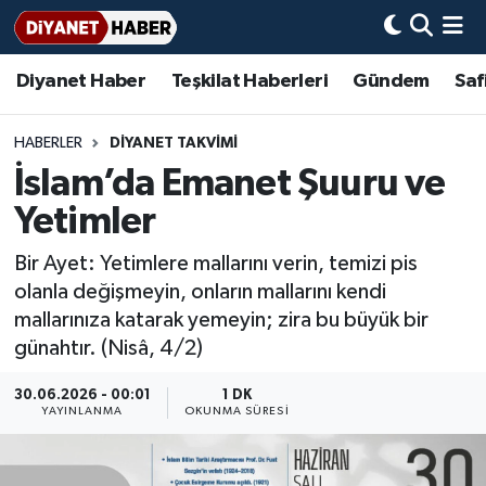
Diyanet Haber
Teşkilat Haberleri
Gündem
Saf
Diyanet Haber
Adana Müftülüğü
Bir Ayet
Aile Dergisi
İmam Hatip Okulları
Başmakale
Hadis-i Şerifler
Nöbetçi Eczaneler
Teşkilat Haberleri
Adıyaman Müftülüğü
Bir Hikaye
Aylık Dergi
Hayat Okumaları
Hava Durumu
HABERLER
DIYANET TAKVIMI
İslam’da Emanet Şuuru ve
Afyonkarahisar Müftülüğü
Gündem
Biyografiler
Ankara Namaz Vakitleri
Yetimler
Ağrı Müftülüğü
#Keşfet
Dini kavramlar
Trafik Durumu
Bir Ayet: Yetimlere mallarını verin, temizi pis
olanla değişmeyin, onların mallarını kendi
Aksaray Müftülüğü
Diyanet Bilgi
Basında Bugün
Süper Lig Puan Durumu ve Fikstür
mallarınıza katarak yemeyin; zira bu büyük bir
günahtır. (Nisâ, 4/2)
Amasya Müftülüğü
Diyanet Takvimi
DİYANET eKİTAP
Tüm Manşetler
30.06.2026 - 00:01
1 DK
Ankara Müftülüğü
Dualar
Diyanet Dergi
Son Dakika Haberleri
YAYINLANMA
OKUNMA SÜRESI
Antalya Müftülüğü
Hadislerle İslam
TDV
Haber Arşivi