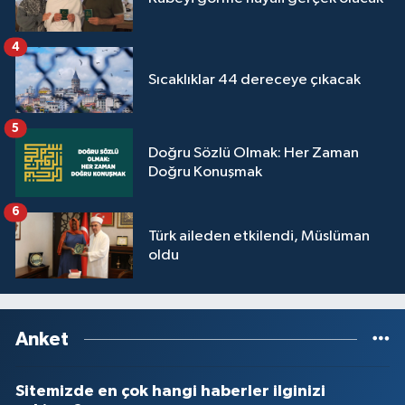
Yalova Müftülüğü
4
Yozgat Müftülüğü
Sıcaklıklar 44 dereceye çıkacak
Zonguldak Müftülüğü
5
Doğru Sözlü Olmak: Her Zaman
Doğru Konuşmak
6
Türk aileden etkilendi, Müslüman
oldu
Anket
Sitemizde en çok hangi haberler ilginizi