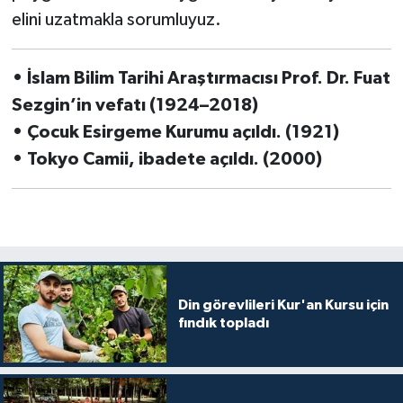
Diyarbakır Müftülüğü
İhtida Haberleri
elini uzatmakla sorumluyuz.
Düzce Müftülüğü
YAŞAM
• İslam Bilim Tarihi Araştırmacısı Prof. Dr. Fuat
Edirne Müftülüğü
Sezgin’in vefatı (1924–2018)
• Çocuk Esirgeme Kurumu açıldı. (1921)
Elazığ Müftülüğü
• Tokyo Camii, ibadete açıldı. (2000)
Erzincan Müftülüğü
Erzurum Müftülüğü
Eskişehir Müftülüğü
Din görevlileri Kur'an Kursu için
fındık topladı
Gaziantep Müftülüğü
Giresun Müftülüğü