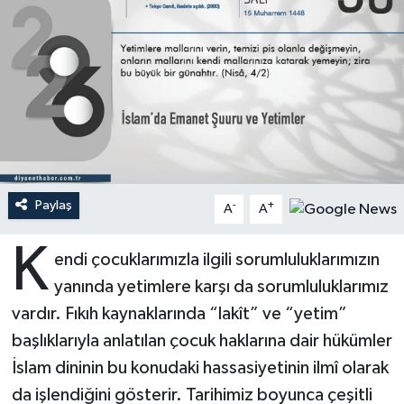
Ardahan Müftülüğü
Kudüs
Hutbeler
Artvin Müftülüğü
Kurban
DİYANET AKADEMİ
Aydın Müftülüğü
Mukabele
DİYANET GENÇLİK
Balıkesir Müftülüğü
Peygamberimizin Hayatı
DİYANET RADYO/TV
Paylaş
-
+
A
A
Bartın Müftülüğü
Ramazan
DEPREM
K
endi çocuklarımızla ilgili sorumluluklarımızın
Batman Müftülüğü
Sahabeler
Dünya
yanında yetimlere karşı da sorumluluklarımız
Bayburt Müftülüğü
Zekat
Eğitim
vardır. Fıkıh kaynaklarında “lakît” ve “yetim”
başlıklarıyla anlatılan çocuk haklarına dair hükümler
Bilecik Müftülüğü
Kültür-Sanat
İslam dininin bu konudaki hassasiyetinin ilmî olarak
da işlendiğini gösterir. Tarihimiz boyunca çeşitli
Bingöl Müftülüğü
Aile