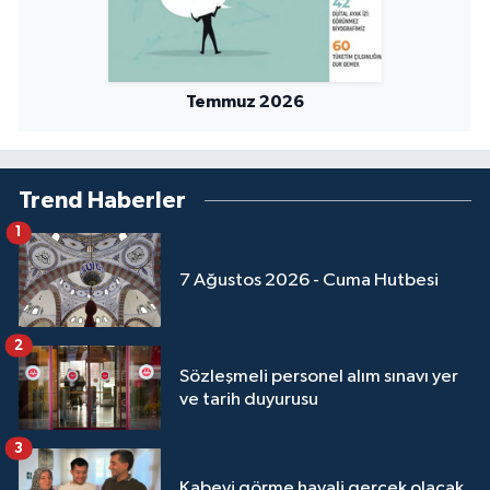
Sivas Müftülüğü
Şanlıurfa Müftülüğü
Temmuz 2026
Şırnak Müftülüğü
Tekirdağ Müftülüğü
Trend Haberler
1
Tokat Müftülüğü
7 Ağustos 2026 - Cuma Hutbesi
Trabzon Müftülüğü
Tunceli Müftülüğü
2
Sözleşmeli personel alım sınavı yer
ve tarih duyurusu
Uşak Müftülüğü
3
Van Müftülüğü
Kabeyi görme hayali gerçek olacak