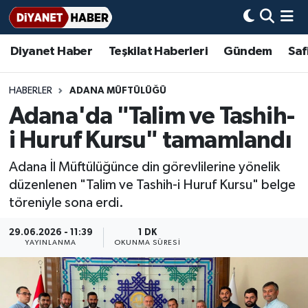
Diyanet Haber
Teşkilat Haberleri
Gündem
Saf
Diyanet Haber
Adana Müftülüğü
Bir Ayet
Aile Dergisi
İmam Hatip Okulları
Başmakale
Hadis-i Şerifler
Nöbetçi Eczaneler
Teşkilat Haberleri
Adıyaman Müftülüğü
Bir Hikaye
Aylık Dergi
Hayat Okumaları
Hava Durumu
HABERLER
ADANA MÜFTÜLÜĞÜ
Adana'da "Talim ve Tashih-
Afyonkarahisar Müftülüğü
Gündem
Biyografiler
Ankara Namaz Vakitleri
i Huruf Kursu" tamamlandı
Ağrı Müftülüğü
#Keşfet
Dini kavramlar
Trafik Durumu
Adana İl Müftülüğünce din görevlilerine yönelik
düzenlenen "Talim ve Tashih-i Huruf Kursu" belge
Aksaray Müftülüğü
Diyanet Bilgi
Basında Bugün
Süper Lig Puan Durumu ve Fikstür
töreniyle sona erdi.
Amasya Müftülüğü
Diyanet Takvimi
DİYANET eKİTAP
Tüm Manşetler
29.06.2026 - 11:39
1 DK
YAYINLANMA
OKUNMA SÜRESI
Ankara Müftülüğü
Dualar
Diyanet Dergi
Son Dakika Haberleri
Antalya Müftülüğü
Hadislerle İslam
TDV
Haber Arşivi