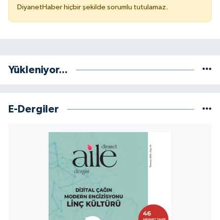
DiyanetHaber hiçbir şekilde sorumlu tutulamaz.
Niğde Müftülüğü
Ordu Müftülüğü
Yükleniyor...
Osmaniye Müftülüğü
Rize Müftülüğü
E-Dergiler
Sakarya Müftülüğü
Samsun Müftülüğü
Siirt Müftülüğü
Sinop Müftülüğü