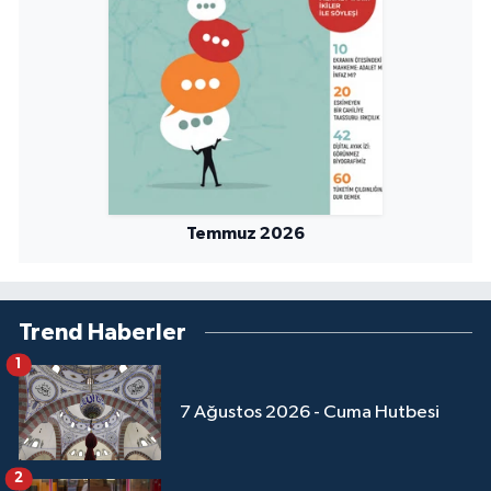
Sivas Müftülüğü
Şanlıurfa Müftülüğü
Şırnak Müftülüğü
Tekirdağ Müftülüğü
Temmuz 2026
Tokat Müftülüğü
Trabzon Müftülüğü
Trend Haberler
Tunceli Müftülüğü
1
Uşak Müftülüğü
7 Ağustos 2026 - Cuma Hutbesi
Van Müftülüğü
2