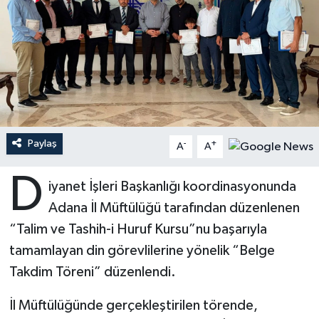
Ardahan Müftülüğü
Kudüs
Hutbeler
Artvin Müftülüğü
Kurban
DİYANET AKADEMİ
Aydın Müftülüğü
Mukabele
DİYANET GENÇLİK
Balıkesir Müftülüğü
Peygamberimizin Hayatı
DİYANET RADYO/TV
Paylaş
-
+
A
A
Bartın Müftülüğü
Ramazan
DEPREM
D
iyanet İşleri Başkanlığı koordinasyonunda
Adana İl Müftülüğü tarafından düzenlenen
Batman Müftülüğü
Sahabeler
Dünya
“Talim ve Tashih-i Huruf Kursu”nu başarıyla
Bayburt Müftülüğü
Zekat
Eğitim
tamamlayan din görevlilerine yönelik “Belge
Takdim Töreni” düzenlendi.
Bilecik Müftülüğü
Kültür-Sanat
İl Müftülüğünde gerçekleştirilen törende,
Bingöl Müftülüğü
Aile