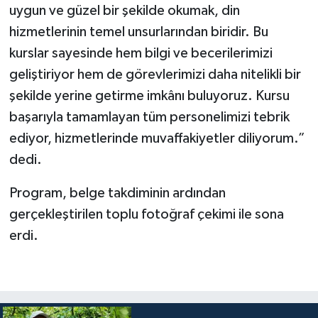
Diyarbakır Müftülüğü
İhtida Haberleri
uygun ve güzel bir şekilde okumak, din
hizmetlerinin temel unsurlarından biridir. Bu
Düzce Müftülüğü
YAŞAM
kurslar sayesinde hem bilgi ve becerilerimizi
geliştiriyor hem de görevlerimizi daha nitelikli bir
Edirne Müftülüğü
şekilde yerine getirme imkânı buluyoruz. Kursu
Elazığ Müftülüğü
başarıyla tamamlayan tüm personelimizi tebrik
ediyor, hizmetlerinde muvaffakiyetler diliyorum.”
Erzincan Müftülüğü
dedi.
Erzurum Müftülüğü
Program, belge takdiminin ardından
gerçekleştirilen toplu fotoğraf çekimi ile sona
Eskişehir Müftülüğü
erdi.
Gaziantep Müftülüğü
Giresun Müftülüğü