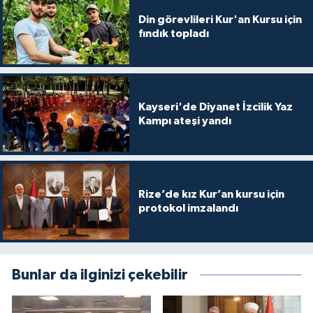
Gümüşhane Müftülüğü
Din görevlileri Kur'an Kursu için
fındık topladı
Hakkari Müftülüğü
Hatay Müftülüğü
Kayseri'de Diyanet İzcilik Yaz
Iğdır Müftülüğü
Kampı ateşi yandı
Isparta Müftülüğü
İstanbul Müftülüğü
Rize’de kız Kur’an kursu için
protokol imzalandı
İzmir Müftülüğü
Kahramanmaraş Müftülüğü
Bunlar da ilginizi çekebilir
Karabük Müftülüğü