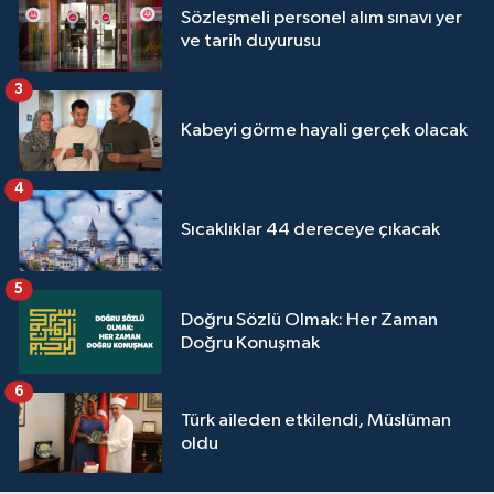
Sözleşmeli personel alım sınavı yer
Yalova Müftülüğü
ve tarih duyurusu
Yozgat Müftülüğü
3
Kabeyi görme hayali gerçek olacak
Zonguldak Müftülüğü
4
Sıcaklıklar 44 dereceye çıkacak
5
Doğru Sözlü Olmak: Her Zaman
Doğru Konuşmak
6
Türk aileden etkilendi, Müslüman
oldu