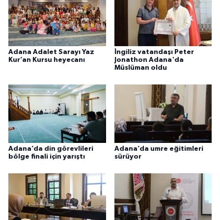
Karaman Müftülüğü
Kars Müftülüğü
Adana Adalet Sarayı Yaz
İngiliz vatandaşı Peter
Kur’an Kursu heyecanı
Jonathon Adana'da
Kastamonu Müftülüğü
Müslüman oldu
Kayseri Müftülüğü
Kilis Müftülüğü
Kırıkkale Müftülüğü
Adana’da din görevlileri
Adana’da umre eğitimleri
bölge finali için yarıştı
sürüyor
Kırklareli Müftülüğü
Kırşehir Müftülüğü
Kocaeli Müftülüğü