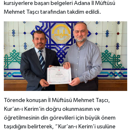
kursiyerlere başarı belgeleri Adana İl Müftüsü
Mehmet Taşcı tarafından takdim edildi.
Bitlis Müftülüğü
Sağlık
Bolu Müftülüğü
Makaleler
Burdur Müftülüğü
Ekonomi
Bursa Müftülüğü
Duyurular
Çanakkale Müftülüğü
Podcast
Çankırı Müftülüğü
Bilim, Teknoloji
Törende konuşan İl Müftüsü Mehmet Taşcı,
Çorum Müftülüğü
Biyografiler
Kur’an-ı Kerim’in doğru okunmasının ve
öğretilmesinin din görevlileri için büyük önem
Denizli Müftülüğü
Diyanet TV
taşıdığını belirterek, “Kur’an-ı Kerim’i usulüne