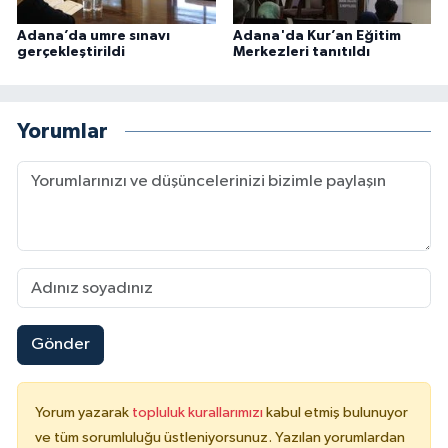
Adana’da umre sınavı
Adana'da Kur’an Eğitim
Konya Müftülüğü
gerçekleştirildi
Merkezleri tanıtıldı
Kütahya Müftülüğü
Yorumlar
Malatya Müftülüğü
Manisa Müftülüğü
Mardin Müftülüğü
Mersin Müftülüğü
Gönder
Muğla Müftülüğü
Muş Müftülüğü
Yorum yazarak
topluluk kurallarımızı
kabul etmiş bulunuyor
ve tüm sorumluluğu üstleniyorsunuz. Yazılan yorumlardan
Nevşehir Müftülüğü