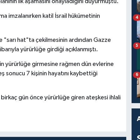
lanının ilk aşamasını onayladığını duyurmuştu.
a imzalanırken katil İsrail hükümetinin
4
ere "sarı hat"ta çekilmesinin ardından Gazze
5
barıyla yürürlüğe girdiği açıklanmıştı.
sin yürürlüğe girmesine rağmen dün evlerine
eş sonucu 7 kişinin hayatını kaybettiği
6
in birkaç gün önce yürürlüğe giren ateşkesi ihlali