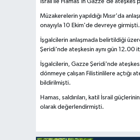
İsrail ile Hamas'ın Gazze'de ateşkes p
Diyarbakır Müftülüğü
İhtida Haberleri
Müzakerelerin yapıldığı Mısır'da anlaşm
Düzce Müftülüğü
YAŞAM
onayıyla 10 Ekim'de devreye girmişti.
Edirne Müftülüğü
İşgalcilerin anlaşmada belirtildiği üz
Şeridi'nde ateşkesin aynı gün 12.00 iti
Elazığ Müftülüğü
İşgalcilerin, Gazze Şeridi'nde ateşke
Erzincan Müftülüğü
dönmeye çalışan Filistinlilere açtığı at
Erzurum Müftülüğü
bildirilmişti.
Hamas, saldırıları, katil İsrail güçlerin
Eskişehir Müftülüğü
olarak değerlendirmişti.
Gaziantep Müftülüğü
Giresun Müftülüğü