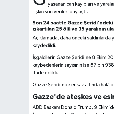
yaşanan can kayıpları ve yarala
ilişkin son verileri paylaştı.
Bitlis Müftülüğü
Sağlık
Son 24 saatte Gazze Şeridi'ndeki 
Bolu Müftülüğü
Makaleler
çıkartılan 25 ölü ve 35 yaralının ulaş
Açıklamada, daha önceki saldırılarda ya
Burdur Müftülüğü
Ekonomi
kaydedildi.
Bursa Müftülüğü
Duyurular
İşgalcilerin Gazze Şeridi'ne 8 Ekim 202
Çanakkale Müftülüğü
Podcast
kaybedenlerin sayısının ise 67 bin 938'
ifade edildi.
Çankırı Müftülüğü
Bilim, Teknoloji
Gazze Şeridi'nde enkaz altında hâlâ bin
Çorum Müftülüğü
Biyografiler
Gazze'de ateşkes ve esir
Denizli Müftülüğü
Diyanet TV
ABD Başkanı Donald Trump, 9 Ekim'de