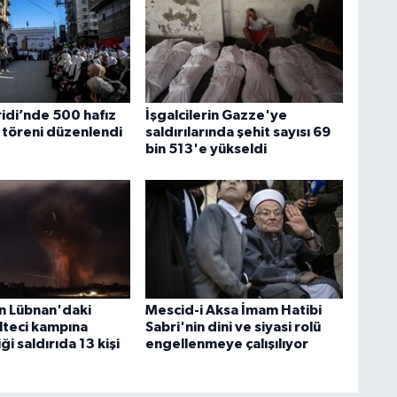
idi’nde 500 hafız
İşgalcilerin Gazze'ye
t töreni düzenlendi
saldırılarında şehit sayısı 69
bin 513'e yükseldi
in Lübnan'daki
Mescid-i Aksa İmam Hatibi
ülteci kampına
Sabri'nin dini ve siyasi rolü
i saldırıda 13 kişi
engellenmeye çalışılıyor