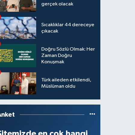
gerçek olacak
Sıcaklıklar 44 dereceye
çıkacak
Doğru Sözlü Olmak: Her
Zaman Doğru
Konuşmak
Türk aileden etkilendi,
Müslüman oldu
Anket
Sitemizde en çok hangi