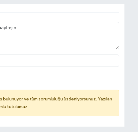
ş bulunuyor ve tüm sorumluluğu üstleniyorsunuz. Yazılan
mlu tutulamaz.