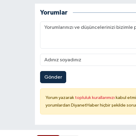
Yorumlar
Konya Müftülüğü
Kütahya Müftülüğü
Malatya Müftülüğü
Manisa Müftülüğü
Mardin Müftülüğü
Gönder
Mersin Müftülüğü
Yorum yazarak
topluluk kurallarımızı
kabul etmi
Muğla Müftülüğü
yorumlardan DiyanetHaber hiçbir şekilde soru
Muş Müftülüğü
Nevşehir Müftülüğü