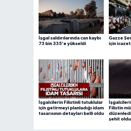
Karaman Müftülüğü
Kars Müftülüğü
İşgal saldırılarında can kaybı
Gazze Şer
Kastamonu Müftülüğü
73 bin 335'e yükseldi
için icaze
Kayseri Müftülüğü
Kilis Müftülüğü
Kırıkkale Müftülüğü
Kırklareli Müftülüğü
İşgalcilerin Filistinli tutuklular
İşgalciler
için getirmeyi planladığı idam
Filistin m
Kırşehir Müftülüğü
tasarısının detayları belli oldu
düzenlediğ
şehit oldu
Kocaeli Müftülüğü