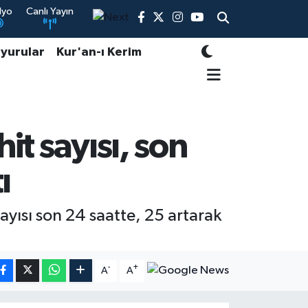
dyo
Canlı Yayın
yurular
Kur'an-ı Kerim
it sayısı, son
ı
sayısı son 24 saatte, 25 artarak
-
+
A
A