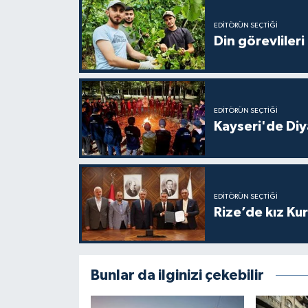
Gümüşhane Müftülüğü
EDITÖRÜN SEÇTIĞI
Din görevlileri
Hakkari Müftülüğü
Hatay Müftülüğü
EDITÖRÜN SEÇTIĞI
Iğdır Müftülüğü
Kayseri'de Diy
Isparta Müftülüğü
İstanbul Müftülüğü
EDITÖRÜN SEÇTIĞI
Rize’de kız Ku
İzmir Müftülüğü
Kahramanmaraş Müftülüğü
Bunlar da ilginizi çekebilir
Karabük Müftülüğü