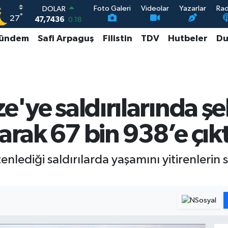
Foto Galeri
Videolar
Yazarlar
Ra
DOLAR
°
27
47,7436
0.18
EURO
ündem
Safi Arpaguş
Filistin
TDV
Hutbeler
Du
55,2510
0.32
STERLİN
64,4811
0.38
GRAM ALTIN
6660.55
0.03
BİST100
e'ye saldırılarında şeh
13.779
-14
arak 67 bin 938’e çıkt
enlediği saldırılarda yaşamını yitirenlerin 