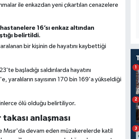
nmalar ile enkazdan yeni çıkartılan cenazelere
hastanelere 16’sı enkaz altından
tığı belirtildi.
ralanan bir kişinin de hayatını kaybettiği
1
3'te başladığı saldırılarda hayatını
e, yaralıların sayısının 170 bin 169'a yükseldiği
2
lerce ölü olduğu belirtiliyor.
 takası anlaşması
3
 Mısır'da devam eden müzakerelerde katil