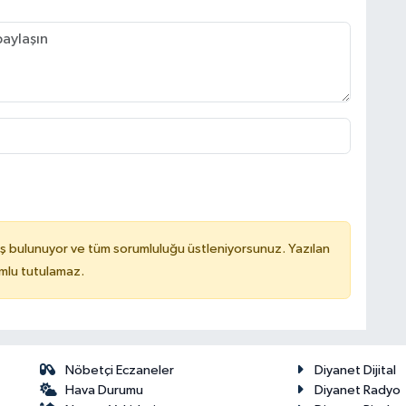
ş bulunuyor ve tüm sorumluluğu üstleniyorsunuz. Yazılan
mlu tutulamaz.
Nöbetçi Eczaneler
Diyanet Dijital
Hava Durumu
Diyanet Radyo