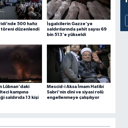
idi’nde 500 hafız
İşgalcilerin Gazze'ye
t töreni düzenlendi
saldırılarında şehit sayısı 69
bin 513'e yükseldi
in Lübnan'daki
Mescid-i Aksa İmam Hatibi
ülteci kampına
Sabri'nin dini ve siyasi rolü
i saldırıda 13 kişi
engellenmeye çalışılıyor