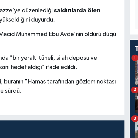
 Gazze'ye düzenlediği
saldırılarda ölen
 yükseldiğini duyurdu.
 Macid Muhammed Ebu Avde'nin öldürüldüğü
nda "bir yeraltı tüneli, silah deposu ve
1
ni hedef aldığı" ifade edildi.
ri, buranın "Hamas tarafından gözlem noktası
2
öne sürdü.
3