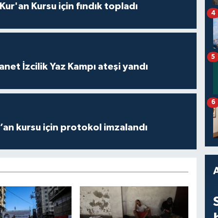
 Kur'an Kursu için fındık topladı
4
5
anet İzcilik Yaz Kampı ateşi yandı
6
r’an kursu için protokol imzalandı