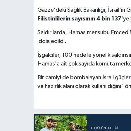
Gazze'deki Sağlık Bakanlığı, İsrail'in
Bitlis Müftülüğü
Sağlık
Filistinlilerin sayısının 4 bin 137
'ye
Bolu Müftülüğü
Makaleler
Saldırılarda, Hamas mensubu Emced
iddia edildi.
Burdur Müftülüğü
Ekonomi
İşgalciler, 100 hedefe yönelik saldırısı
Bursa Müftülüğü
Duyurular
Hamas'a ait çok sayıda komuta merkezi
Çanakkale Müftülüğü
Podcast
Bir camiyi de bombalayan İsrail güçle
ve hazırlık alanı olarak kullanıldığını" 
Çankırı Müftülüğü
Bilim, Teknoloji
Çorum Müftülüğü
Biyografiler
Denizli Müftülüğü
Diyanet TV
EDITÖRÜN SEÇTIĞI