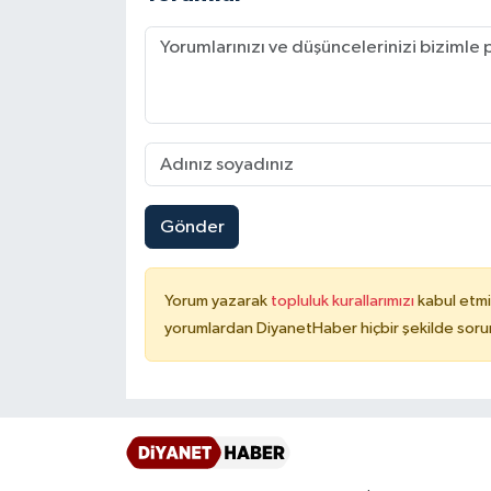
Karaman Müftülüğü
Kars Müftülüğü
Kastamonu Müftülüğü
Kayseri Müftülüğü
Gönder
Kilis Müftülüğü
Yorum yazarak
topluluk kurallarımızı
kabul etmi
Kırıkkale Müftülüğü
yorumlardan DiyanetHaber hiçbir şekilde soru
Kırklareli Müftülüğü
Kırşehir Müftülüğü
Kocaeli Müftülüğü