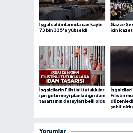
Gümüşhane Müftülüğü
Hakkari Müftülüğü
İşgal saldırılarında can kaybı
Gazze Şer
73 bin 335'e yükseldi
için icaze
Hatay Müftülüğü
Iğdır Müftülüğü
Isparta Müftülüğü
İstanbul Müftülüğü
İşgalcilerin Filistinli tutuklular
İşgalciler
için getirmeyi planladığı idam
Filistin m
İzmir Müftülüğü
tasarısının detayları belli oldu
düzenlediğ
şehit oldu
Kahramanmaraş Müftülüğü
Karabük Müftülüğü
Yorumlar