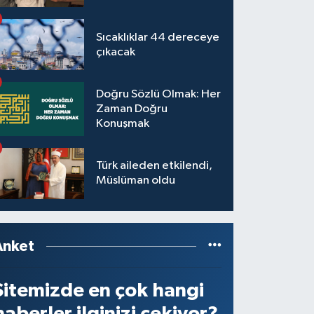
Sıcaklıklar 44 dereceye
çıkacak
Doğru Sözlü Olmak: Her
Zaman Doğru
Konuşmak
Türk aileden etkilendi,
Müslüman oldu
Anket
Sitemizde en çok hangi
haberler ilginizi çekiyor?