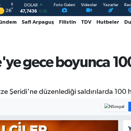
Foto Galeri
Videolar
Yazarlar
Ra
DOLAR
°
26
47,7436
0.18
EURO
ündem
Safi Arpaguş
Filistin
TDV
Hutbeler
Du
55,2510
0.32
STERLİN
64,4811
0.38
GRAM ALTIN
6660.55
0.03
BİST100
e'ye gece boyunca 100
13.779
-14
ze Şeridi'ne düzenlediği saldırılarda 100 h
Y