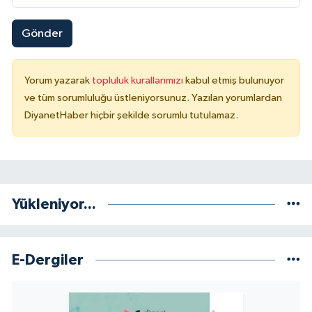
Sivas Müftülüğü
Gönder
Şanlıurfa Müftülüğü
Şırnak Müftülüğü
Yorum yazarak
topluluk kurallarımızı
kabul etmiş bulunuyor
ve tüm sorumluluğu üstleniyorsunuz. Yazılan yorumlardan
Tekirdağ Müftülüğü
DiyanetHaber hiçbir şekilde sorumlu tutulamaz.
Tokat Müftülüğü
Trabzon Müftülüğü
Yükleniyor...
Tunceli Müftülüğü
Uşak Müftülüğü
E-Dergiler
Van Müftülüğü