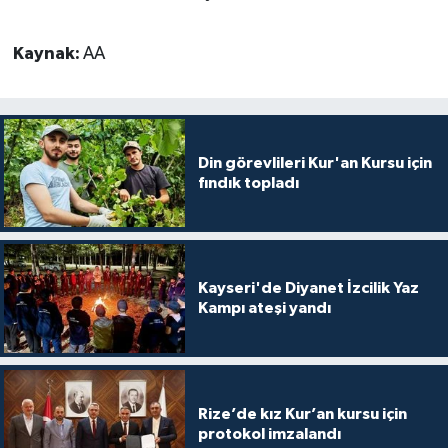
Karaman Müftülüğü
Kaynak:
AA
Kars Müftülüğü
Kastamonu Müftülüğü
Din görevlileri Kur'an Kursu için
Kayseri Müftülüğü
fındık topladı
Kilis Müftülüğü
Kırıkkale Müftülüğü
Kayseri'de Diyanet İzcilik Yaz
Kampı ateşi yandı
Kırklareli Müftülüğü
Kırşehir Müftülüğü
Rize’de kız Kur’an kursu için
protokol imzalandı
Kocaeli Müftülüğü