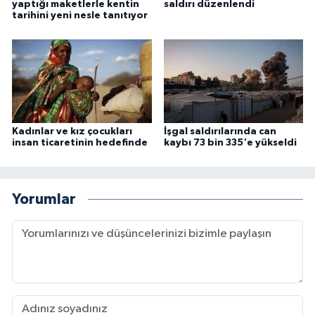
yaptığı maketlerle kentin
saldırı düzenlendi
tarihini yeni nesle tanıtıyor
Niğde Müftülüğü
Ordu Müftülüğü
Osmaniye Müftülüğü
Kadınlar ve kız çocukları
İşgal saldırılarında can
Rize Müftülüğü
insan ticaretinin hedefinde
kaybı 73 bin 335'e yükseldi
Sakarya Müftülüğü
Yorumlar
Samsun Müftülüğü
Siirt Müftülüğü
Sinop Müftülüğü