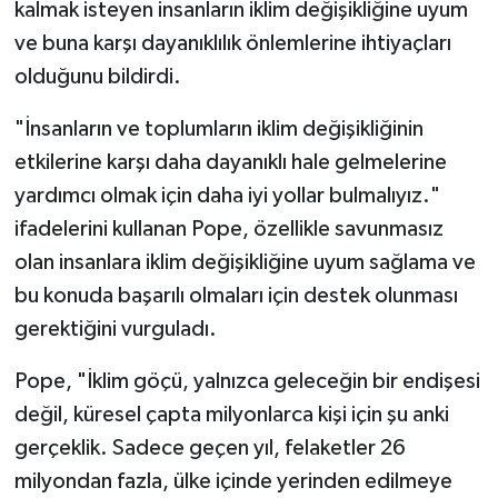
Diyarbakır Müftülüğü
İhtida Haberleri
kalmak isteyen insanların iklim değişikliğine uyum
ve buna karşı dayanıklılık önlemlerine ihtiyaçları
Düzce Müftülüğü
YAŞAM
olduğunu bildirdi.
Edirne Müftülüğü
"İnsanların ve toplumların iklim değişikliğinin
etkilerine karşı daha dayanıklı hale gelmelerine
Elazığ Müftülüğü
yardımcı olmak için daha iyi yollar bulmalıyız."
ifadelerini kullanan Pope, özellikle savunmasız
Erzincan Müftülüğü
olan insanlara iklim değişikliğine uyum sağlama ve
Erzurum Müftülüğü
bu konuda başarılı olmaları için destek olunması
gerektiğini vurguladı.
Eskişehir Müftülüğü
Pope, "İklim göçü, yalnızca geleceğin bir endişesi
Gaziantep Müftülüğü
değil, küresel çapta milyonlarca kişi için şu anki
gerçeklik. Sadece geçen yıl, felaketler 26
Giresun Müftülüğü
milyondan fazla, ülke içinde yerinden edilmeye