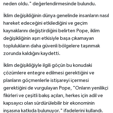
neden oldu." değerlendirmesinde bulundu.
Gümüşhane Müftülüğü
İklim değişikliğinin dünya genelinde insanların nasıl
Hakkari Müftülüğü
hareket edeceğini etkilediğini ve geçim
Hatay Müftülüğü
kaynaklarını değiştirdiğini belirten Pope, iklim
değişikliğinin aşırı etkisiyle başa çıkamayan
Iğdır Müftülüğü
toplulukların daha güvenli bölgelere taşınmak
zorunda kaldığını kaydetti.
Isparta Müftülüğü
İklim değişikliğiyle ilgili göçün bu konudaki
İstanbul Müftülüğü
çözümlere entegre edilmesi gerektiğini ve
planların göçmenlerle istişareyi içermesi
İzmir Müftülüğü
gerektiğini de vurgulayan Pope, "Onların yenilikçi
Kahramanmaraş Müftülüğü
fikirleri ve çeşitli bakış açıları, herkes için adil ve
kapsayıcı olan sürdürülebilir bir ekonominin
Karabük Müftülüğü
inşasına katkıda bulunuyor." ifadelerini kullandı.