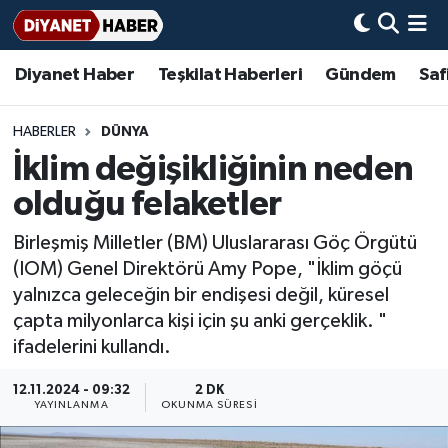
Diyanet Haber
Teşkilat Haberleri
Gündem
Saf
Diyanet Haber
Adana Müftülüğü
Bir Ayet
Aile Dergisi
İmam Hatip Okulları
Başmakale
Hadis-i Şerifler
Nöbetçi Eczaneler
Teşkilat Haberleri
Adıyaman Müftülüğü
Bir Hikaye
Aylık Dergi
Hayat Okumaları
Hava Durumu
HABERLER
DÜNYA
İklim değişikliğinin neden
Afyonkarahisar Müftülüğü
Gündem
Biyografiler
Ankara Namaz Vakitleri
olduğu felaketler
Ağrı Müftülüğü
#Keşfet
Dini kavramlar
Trafik Durumu
Birleşmiş Milletler (BM) Uluslararası Göç Örgütü
(IOM) Genel Direktörü Amy Pope, "İklim göçü
Aksaray Müftülüğü
Diyanet Bilgi
Basında Bugün
Süper Lig Puan Durumu ve Fikstür
yalnızca geleceğin bir endişesi değil, küresel
çapta milyonlarca kişi için şu anki gerçeklik. "
Amasya Müftülüğü
Diyanet Takvimi
DİYANET eKİTAP
Tüm Manşetler
ifadelerini kullandı.
Ankara Müftülüğü
Dualar
Diyanet Dergi
Son Dakika Haberleri
12.11.2024 - 09:32
2 DK
YAYINLANMA
OKUNMA SÜRESI
Antalya Müftülüğü
Hadislerle İslam
TDV
Haber Arşivi