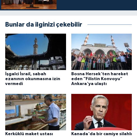
Konya Müftülüğü
Bunlar da ilginizi çekebilir
Kütahya Müftülüğü
Malatya Müftülüğü
Manisa Müftülüğü
İşgalci İsrail, sabah
Bosna Hersek'ten hareket
Mardin Müftülüğü
ezanının okunmasına izin
eden "Filistin Konvoyu"
vermedi
Ankara'ya ulaştı
Mersin Müftülüğü
Muğla Müftülüğü
Muş Müftülüğü
Kerküklü maket ustası
Kanada'da bir camiye silahlı
Nevşehir Müftülüğü