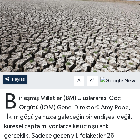
Ardahan Müftülüğü
Kudüs
Hutbeler
Artvin Müftülüğü
Kurban
DİYANET AKADEMİ
Aydın Müftülüğü
Mukabele
DİYANET GENÇLİK
Balıkesir Müftülüğü
Peygamberimizin Hayatı
DİYANET RADYO/TV
Bartın Müftülüğü
Ramazan
DEPREM
Paylaş
-
+
A
A
Batman Müftülüğü
Sahabeler
Dünya
B
irleşmiş Milletler (BM) Uluslararası Göç
Bayburt Müftülüğü
Zekat
Eğitim
Örgütü (IOM) Genel Direktörü Amy Pope,
"İklim göçü yalnızca geleceğin bir endişesi değil,
Bilecik Müftülüğü
Kültür-Sanat
küresel çapta milyonlarca kişi için şu anki
gerçeklik. Sadece geçen yıl, felaketler 26
Bingöl Müftülüğü
Aile