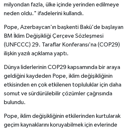
milyondan fazla, ülke içinde yerinden edilmeye
neden oldu." ifadelerini kullandı.
Bitlis Müftülüğü
Sağlık
Pope, Azerbaycan'ın başkenti Bakü'de başlayan
Bolu Müftülüğü
Makaleler
BM İklim Değişikliği Çerçeve Sözleşmesi
Burdur Müftülüğü
Ekonomi
(UNFCCC) 29. Taraflar Konferansı'na (COP29)
ilişkin yazılı açıklama yaptı.
Bursa Müftülüğü
Duyurular
Dünya liderlerinin COP29 kapsamında bir araya
Çanakkale Müftülüğü
Podcast
geldiğini kaydeden Pope, iklim değişikliğinin
etkisinden en çok etkilenen topluluklar için daha
Çankırı Müftülüğü
Bilim, Teknoloji
somut ve sürdürülebilir çözümler çağrısında
bulundu.
Çorum Müftülüğü
Biyografiler
Pope, iklim değişikliğinin etkilerinden kurtularak
Denizli Müftülüğü
Diyanet TV
geçim kaynaklarını koruyabilmek için evlerinde