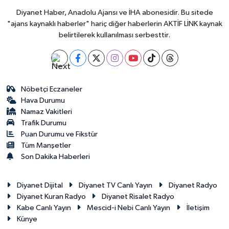
Diyanet Haber, Anadolu Ajansı ve İHA abonesidir. Bu sitede
"ajans kaynaklı haberler" hariç diğer haberlerin AKTİF LİNK kaynak
belirtilerek kullanılması serbesttir.
Nöbetçi Eczaneler
Hava Durumu
Namaz Vakitleri
Trafik Durumu
Puan Durumu ve Fikstür
Tüm Manşetler
Son Dakika Haberleri
Diyanet Dijital
Diyanet TV Canlı Yayın
Diyanet Radyo
Diyanet Kuran Radyo
Diyanet Risalet Radyo
Kabe Canlı Yayın
Mescid-i Nebi Canlı Yayın
İletişim
Künye