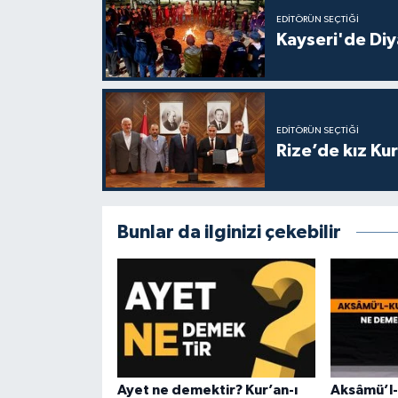
EDITÖRÜN SEÇTIĞI
Kayseri'de Diy
Niğde Müftülüğü
Ordu Müftülüğü
EDITÖRÜN SEÇTIĞI
Osmaniye Müftülüğü
Rize’de kız Ku
Rize Müftülüğü
Sakarya Müftülüğü
Bunlar da ilginizi çekebilir
Samsun Müftülüğü
Siirt Müftülüğü
Sinop Müftülüğü
Ayet ne demektir? Kur’an-ı
Aksâmü’l-