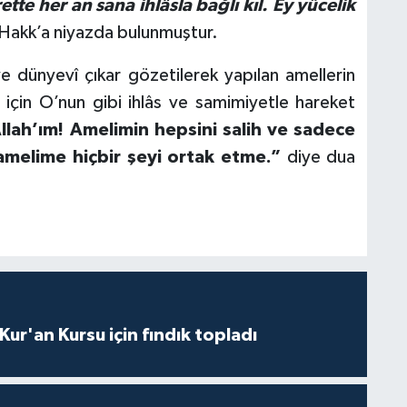
tte her an sana ihlâsla bağlı kıl. Ey yücelik
 Hakk’a niyazda bulunmuştur.
e dünyevî çıkar gözetilerek yapılan amellerin
i için O’nun gibi ihlâs ve samimiyetle hareket
llah’ım! Amelimin hepsini salih ve sadece
 amelime hiçbir şeyi ortak etme.”
diye dua
 Kur'an Kursu için fındık topladı