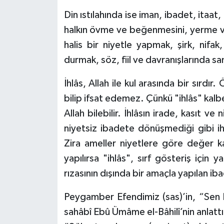
Din ıstılahında ise iman, ibadet, itaat,
Bitlis Müftülüğü
Sağlık
halkın övme ve beğenmesini, yerme ve 
halis bir niyetle yapmak, şirk, nifa
Bolu Müftülüğü
Makaleler
durmak, söz, fiil ve davranışlarında 
Burdur Müftülüğü
Ekonomi
İhlâs, Allah ile kul arasında bir sırdır
bilip ifsat edemez. Çünkü "ihlâs" kalbe 
Bursa Müftülüğü
Duyurular
Allah bilebilir. İhlâsın irade, kasıt ve
Çanakkale Müftülüğü
Podcast
niyetsiz ibadete dönüşmediği gibi ih
Zira ameller niyetlere göre değer ka
Çankırı Müftülüğü
Bilim, Teknoloji
yapılırsa "ihlâs", sırf gösteriş için ya
rızasının dışında bir amaçla yapılan ib
Çorum Müftülüğü
Biyografiler
Peygamber Efendimiz (sas)’in, “Sen
Denizli Müftülüğü
Diyanet TV
sahâbî Ebû Ümâme el-Bâhilî’nin anlat