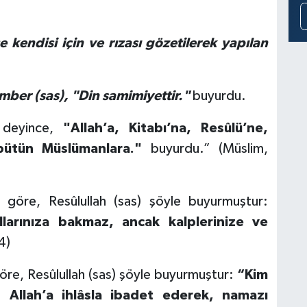
 kendisi için ve rızası gözetilerek yapılan
ber (sas), "Din samimiyettir."
buyurdu.
deyince,
"Allah’a, Kitabı’na, Resûlü’ne,
 bütün Müslümanlara."
buyurdu.” (Müslim,
 göre, Resûlullah (sas) şöyle buyurmuştur:
allarınıza bakmaz, ancak kalplerinize ve
4)
göre, Resûlullah (sas) şöyle buyurmuştur:
“Kim
 Allah’a ihlâsla ibadet ederek, namazı