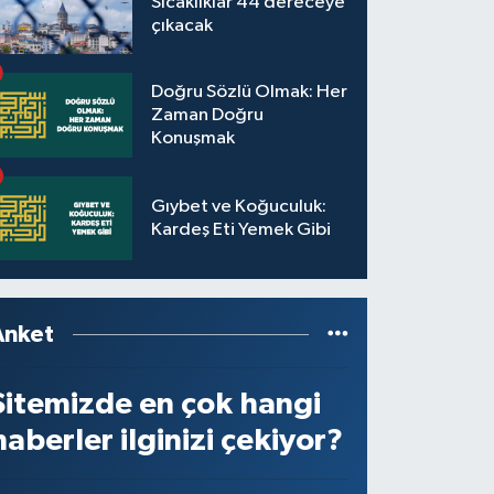
Sıcaklıklar 44 dereceye
çıkacak
Doğru Sözlü Olmak: Her
Zaman Doğru
Konuşmak
Gıybet ve Koğuculuk:
Kardeş Eti Yemek Gibi
Anket
Sitemizde en çok hangi
haberler ilginizi çekiyor?