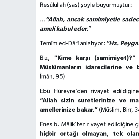
Resûlullah (sas) şöyle buyurmuştur:
Gümüşhane Müftülüğü
…
“Allah, ancak samimiyetle sadece
Hakkari Müftülüğü
ameli kabul eder.
”
Hatay Müftülüğü
Temîm ed-Dârî anlatıyor:
“Hz. Peygam
Iğdır Müftülüğü
Biz,
"Kime karşı (samimiyet)?"
Müslümanların idarecilerine ve
Isparta Müftülüğü
Îmân, 95)
İstanbul Müftülüğü
Ebû Hüreyre’den rivayet edildiğine
“Allah sizin suretlerinize ve m
İzmir Müftülüğü
amellerinize bakar.”
(Müslim, Birr, 3
Kahramanmaraş Müftülüğü
Enes b. Mâlik’ten rivayet edildiğine 
Karabük Müftülüğü
hiçbir ortağı olmayan, tek olan