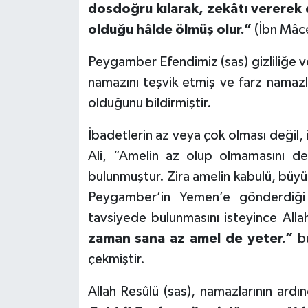
dosdoğru kılarak, zekâtı vererek 
Karaman Müftülüğü
olduğu hâlde ölmüş olur.”
(İbn Mâce
Kars Müftülüğü
Peygamber Efendimiz (sas) gizliliğe ve
namazını teşvik etmiş ve farz namaz
Kastamonu Müftülüğü
olduğunu bildirmiştir.
Kayseri Müftülüğü
İbadetlerin az veya çok olması değil, 
Ali, “Amelin az olup olmamasını de
Kilis Müftülüğü
bulunmuştur. Zira amelin kabulü, büyük
Kırıkkale Müftülüğü
Peygamber’in Yemen’e gönderdiği
tavsiyede bulunmasını isteyince Allah
Kırklareli Müftülüğü
zaman sana az amel de yeter.”
bu
çekmiştir.
Kırşehir Müftülüğü
Allah Resûlü (sas), namazlarının ardı
Kocaeli Müftülüğü