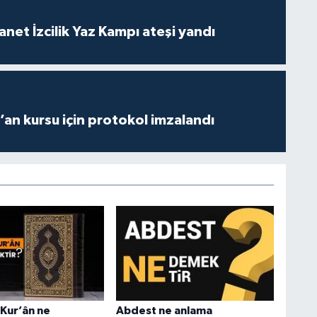
anet İzcilik Yaz Kampı ateşi yandı
r’an kursu için protokol imzalandı
Kur’ân ne
Abdest ne anlama