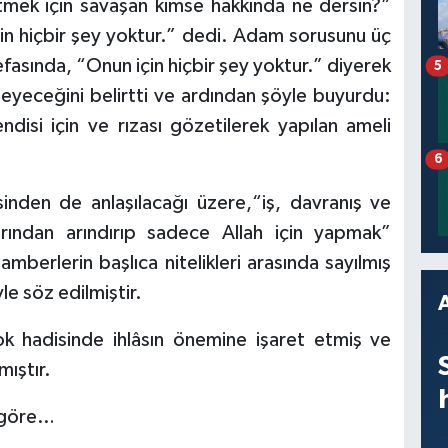
mek için savaşan kimse hakkında ne dersin?”
çin hiçbir şey yoktur.” dedi. Adam sorusunu üç
efasında, “Onun için hiçbir şey yoktur.” diyerek
5
yeceğini belirtti ve ardından şöyle buyurdu:
disi için ve rızası gözetilerek yapılan ameli
6
inden de anlaşılacağı üzere,“iş, davranış ve
arından arındırıp sadece Allah için yapmak”
mberlerin başlıca nitelikleri arasında sayılmış
le söz edilmiştir.
k hadisinde ihlâsın önemine işaret etmiş ve
mıştır.
e göre…