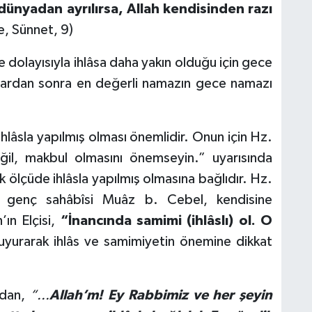
dünyadan ayrılırsa, Allah kendisinden razı
, Sünnet, 9)
 dolayısıyla ihlâsa daha yakın olduğu için gece
lardan sonra en değerli namazın gece namazı
ihlâsla yapılmış olması önemlidir. Onun için Hz.
ğil, makbul olmasını önemseyin.” uyarısında
 ölçüde ihlâsla yapılmış olmasına bağlıdır. Hz.
 genç sahâbîsi Muâz b. Cebel, kendisine
’ın Elçisi,
“İnancında samimi (ihlâslı) ol. O
yurarak ihlâs ve samimiyetin önemine dikkat
ndan,
“...
Allah’m! Ey Rabbimiz ve her şeyin