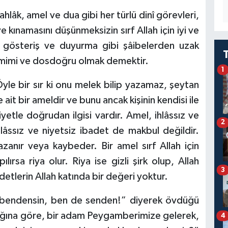
 ahlâk, amel ve dua gibi her türlü dinî görevleri,
kınamasını düşünmeksizin sırf Allah için iyi ve
k, gösteriş ve duyurma gibi şâibelerden uzak
samimi ve dosdoğru olmak demektir.
1
. Öyle bir sır ki onu melek bilip yazamaz, şeytan
ait bir ameldir ve bunu ancak kişinin kendisi ile
 niyetle doğrudan ilgisi vardır. Amel, ihlâssız ve
2
lâssız ve niyetsiz ibadet de makbul değildir.
zanır veya kaybeder. Bir amel sırf Allah için
pılırsa riya olur. Riya ise gizli şirk olup, Allah
3
adetlerin Allah katında bir değeri yoktur.
 bendensin, ben de senden!” diyerek övdüğü
tığına göre, bir adam Peygamberimize gelerek,
4