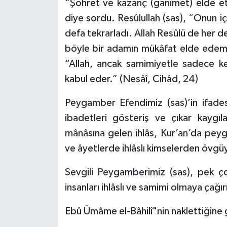
“Şöhret ve kazanç (ganimet) elde et
Diyarbakır Müftülüğü
İhtida Haberleri
diye sordu. Resûlullah (sas), “Onun i
Düzce Müftülüğü
YAŞAM
defa tekrarladı. Allah Resûlü de her d
böyle bir adamın mükâfat elde edeme
Edirne Müftülüğü
“Allah, ancak samimiyetle sadece ken
kabul eder.” (Nesâî, Cihâd, 24)
Elazığ Müftülüğü
Peygamber Efendimiz (sas)’in ifades
Erzincan Müftülüğü
ibadetleri gösteriş ve çıkar kaygıl
mânâsına gelen ihlâs, Kur’an’da peyga
Erzurum Müftülüğü
ve âyetlerde ihlâslı kimselerden övgüy
Eskişehir Müftülüğü
Sevgili Peygamberimiz (sas), pek ço
Gaziantep Müftülüğü
insanları ihlâslı ve samimi olmaya çağır
Giresun Müftülüğü
Ebû Ümâme el-Bâhilî"nin naklettiğin