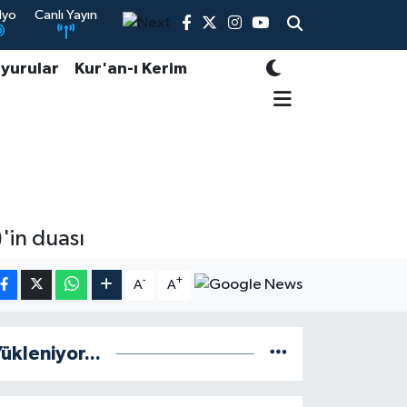
dyo
Canlı Yayın
yurular
Kur'an-ı Kerim
'in duası
-
+
A
A
ükleniyor...