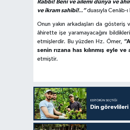
Rabbi! Beni ve ailemi dünya ve âhire
ve ikram sahibi!..”
duasıyla Cenâb-ı
Konya Müftülüğü
Onun yakın arkadaşları da gösteriş v
Kütahya Müftülüğü
âhirette işe yaramayacağını bildikler
etmişlerdir. Bu yüzden Hz. Ömer,
“A
Malatya Müftülüğü
senin rızana has kılınmış eyle ve
Manisa Müftülüğü
etmiştir.
Mardin Müftülüğü
Mersin Müftülüğü
Muğla Müftülüğü
EDITÖRÜN SEÇTIĞI
Din görevlileri
Muş Müftülüğü
Nevşehir Müftülüğü