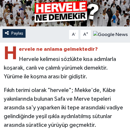
Ardahan Müftülüğü
Kudüs
Hutbeler
Artvin Müftülüğü
Kurban
DİYANET AKADEMİ
Paylaş
-
+
A
A
Aydın Müftülüğü
Mukabele
DİYANET GENÇLİK
H
ervele ne anlama gelmektedir?
Balıkesir Müftülüğü
Peygamberimizin Hayatı
DİYANET RADYO/TV
Hervele kelimesi sözlükte kısa adımlarla
koşarak, canlı ve çalımlı yürümek demektir.
Bartın Müftülüğü
Ramazan
DEPREM
Yürüme ile koşma arası bir gidiştir.
Batman Müftülüğü
Sahabeler
Dünya
Fıkıh terimi olarak "hervele"; Mekke'de, Kâbe
yakınlarında bulunan Safa ve Merve tepeleri
Bayburt Müftülüğü
Zekat
Eğitim
arasında sa'y yaparken iki tepe arasındaki vadiye
Bilecik Müftülüğü
Kültür-Sanat
gelindiğinde yeşil ışıkla aydınlatılmış sütunlar
arasında süratlice yürüyüp geçmektir.
Bingöl Müftülüğü
Aile