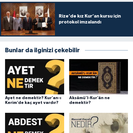
Diyarbakır Müftülüğü
İhtida Haberleri
Rize’de kız Kur’an kursu için
Düzce Müftülüğü
YAŞAM
protokol imzalandı
Edirne Müftülüğü
Elazığ Müftülüğü
Bunlar da ilginizi çekebilir
Erzincan Müftülüğü
Erzurum Müftülüğü
Eskişehir Müftülüğü
Ayet ne demektir? Kur’an-ı
Aksâmü’l-Kur’ân ne
Kerim’de kaç ayet vardır?
demektir?
Gaziantep Müftülüğü
Giresun Müftülüğü