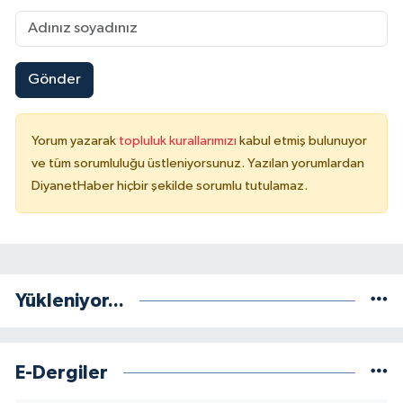
Karaman Müftülüğü
Kars Müftülüğü
Gönder
Kastamonu Müftülüğü
Yorum yazarak
topluluk kurallarımızı
kabul etmiş bulunuyor
Kayseri Müftülüğü
ve tüm sorumluluğu üstleniyorsunuz. Yazılan yorumlardan
DiyanetHaber hiçbir şekilde sorumlu tutulamaz.
Kilis Müftülüğü
Kırıkkale Müftülüğü
Yükleniyor...
Kırklareli Müftülüğü
Kırşehir Müftülüğü
E-Dergiler
Kocaeli Müftülüğü