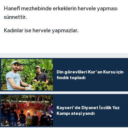
Hanefî mezhebinde erkeklerin hervele yapması
Bitlis Müftülüğü
Sağlık
sünnettir.
Bolu Müftülüğü
Makaleler
Kadınlar ise hervele yapmazlar.
Burdur Müftülüğü
Ekonomi
Bursa Müftülüğü
Duyurular
Çanakkale Müftülüğü
Podcast
Din görevlileri Kur'an Kursu için
fındık topladı
Çankırı Müftülüğü
Bilim, Teknoloji
Çorum Müftülüğü
Biyografiler
Kayseri'de Diyanet İzcilik Yaz
Kampı ateşi yandı
Denizli Müftülüğü
Diyanet TV