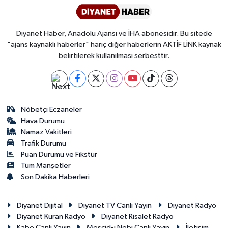
Yalova Müftülüğü
Diyanet Haber, Anadolu Ajansı ve İHA abonesidir. Bu sitede
Yozgat Müftülüğü
"ajans kaynaklı haberler" hariç diğer haberlerin AKTİF LİNK kaynak
belirtilerek kullanılması serbesttir.
Zonguldak Müftülüğü
Nöbetçi Eczaneler
Hava Durumu
Namaz Vakitleri
Trafik Durumu
Puan Durumu ve Fikstür
Tüm Manşetler
Son Dakika Haberleri
Diyanet Dijital
Diyanet TV Canlı Yayın
Diyanet Radyo
Diyanet Kuran Radyo
Diyanet Risalet Radyo
Kabe Canlı Yayın
Mescid-i Nebi Canlı Yayın
İletişim