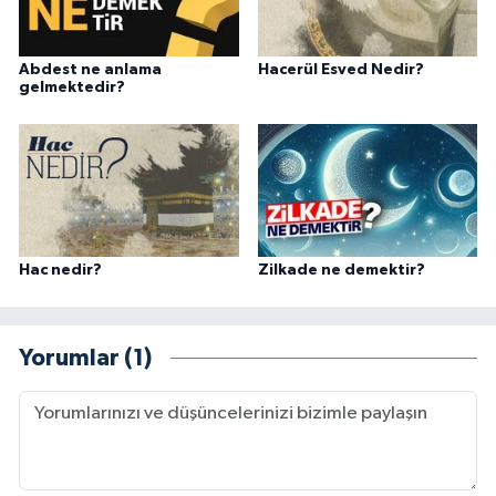
Gümüşhane Müftülüğü
Abdest ne anlama
Hacerül Esved Nedir?
Hakkari Müftülüğü
gelmektedir?
Hatay Müftülüğü
Iğdır Müftülüğü
Isparta Müftülüğü
Hac nedir?
Zilkade ne demektir?
İstanbul Müftülüğü
Yorumlar (1)
İzmir Müftülüğü
Kahramanmaraş Müftülüğü
Karabük Müftülüğü