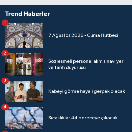
Trend Haberler
Niğde Müftülüğü
1
Ordu Müftülüğü
7 Ağustos 2026 - Cuma Hutbesi
Osmaniye Müftülüğü
2
Rize Müftülüğü
Sözleşmeli personel alım sınavı yer
ve tarih duyurusu
Sakarya Müftülüğü
3
Samsun Müftülüğü
Kabeyi görme hayali gerçek olacak
Siirt Müftülüğü
4
Sıcaklıklar 44 dereceye çıkacak
Sinop Müftülüğü