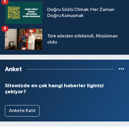
5
Sivas Müftülüğü
Doğru Sözlü Olmak: Her Zaman
Doğru Konuşmak
Şanlıurfa Müftülüğü
6
Şırnak Müftülüğü
Türk aileden etkilendi, Müslüman
oldu
Tekirdağ Müftülüğü
Tokat Müftülüğü
Anket
Trabzon Müftülüğü
Sitemizde en çok hangi haberler ilginizi
Tunceli Müftülüğü
çekiyor?
Uşak Müftülüğü
Ankete Katıl
Van Müftülüğü