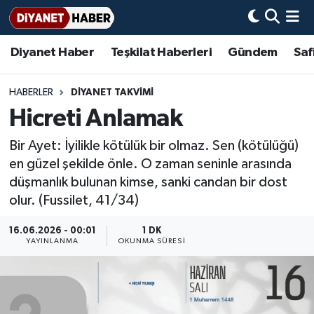
Diyanet Haber
Teşkilat Haberleri
Gündem
Saf
Diyanet Haber
Adana Müftülüğü
Bir Ayet
Aile Dergisi
İmam Hatip Okulları
Başmakale
Hadis-i Şerifler
Nöbetçi Eczaneler
Teşkilat Haberleri
Adıyaman Müftülüğü
Bir Hikaye
Aylık Dergi
Hayat Okumaları
Hava Durumu
HABERLER
DIYANET TAKVIMI
Hicreti Anlamak
Afyonkarahisar Müftülüğü
Gündem
Biyografiler
Ankara Namaz Vakitleri
Bir Ayet: İyilikle kötülük bir olmaz. Sen (kötülüğü)
Ağrı Müftülüğü
#Keşfet
Dini kavramlar
Trafik Durumu
en güzel şekilde önle. O zaman seninle arasında
düşmanlık bulunan kimse, sanki candan bir dost
Aksaray Müftülüğü
Diyanet Bilgi
Basında Bugün
Süper Lig Puan Durumu ve Fikstür
olur. (Fussilet, 41/34)
Amasya Müftülüğü
Diyanet Takvimi
DİYANET eKİTAP
Tüm Manşetler
16.06.2026 - 00:01
1 DK
YAYINLANMA
OKUNMA SÜRESI
Ankara Müftülüğü
Dualar
Diyanet Dergi
Son Dakika Haberleri
Antalya Müftülüğü
Hadislerle İslam
TDV
Haber Arşivi