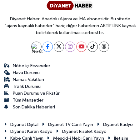
Diyanet Haber, Anadolu Ajansı ve İHA abonesidir. Bu sitede
"ajans kaynaklı haberler" hariç diğer haberlerin AKTİF LİNK kaynak
belirtilerek kullanılması serbesttir.
Nöbetçi Eczaneler
Hava Durumu
Namaz Vakitleri
Trafik Durumu
Puan Durumu ve Fikstür
Tüm Manşetler
Son Dakika Haberleri
Diyanet Dijital
Diyanet TV Canlı Yayın
Diyanet Radyo
Diyanet Kuran Radyo
Diyanet Risalet Radyo
Kabe Canlı Yayın
Mescid-i Nebi Canlı Yayın
İletişim