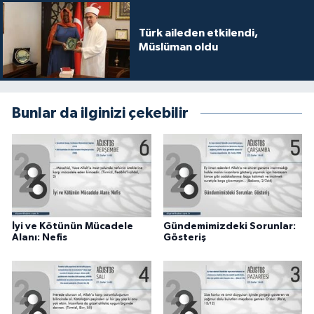
Gümüşhane Müftülüğü
Türk aileden etkilendi,
Müslüman oldu
Hakkari Müftülüğü
Hatay Müftülüğü
Bunlar da ilginizi çekebilir
Iğdır Müftülüğü
Isparta Müftülüğü
İstanbul Müftülüğü
İzmir Müftülüğü
İyi ve Kötünün Mücadele
Gündemimizdeki Sorunlar:
Alanı: Nefis
Gösteriş
Kahramanmaraş Müftülüğü
Karabük Müftülüğü