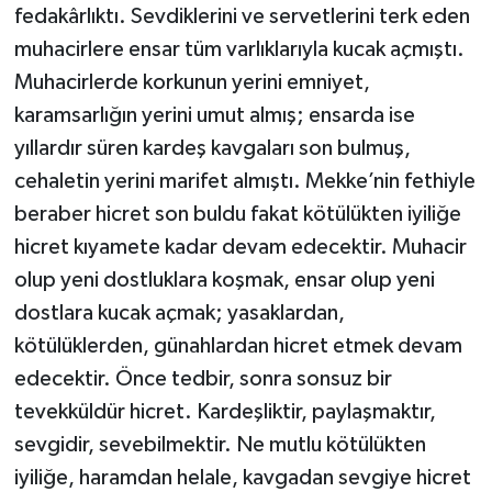
fedakârlıktı. Sevdiklerini ve servetlerini terk eden
muhacirlere ensar tüm varlıklarıyla kucak açmıştı.
Bitlis Müftülüğü
Sağlık
Muhacirlerde korkunun yerini emniyet,
Bolu Müftülüğü
Makaleler
karamsarlığın yerini umut almış; ensarda ise
yıllardır süren kardeş kavgaları son bulmuş,
Burdur Müftülüğü
Ekonomi
cehaletin yerini marifet almıştı. Mekke’nin fethiyle
beraber hicret son buldu fakat kötülükten iyiliğe
Bursa Müftülüğü
Duyurular
hicret kıyamete kadar devam edecektir. Muhacir
Çanakkale Müftülüğü
Podcast
olup yeni dostluklara koşmak, ensar olup yeni
dostlara kucak açmak; yasaklardan,
Çankırı Müftülüğü
Bilim, Teknoloji
kötülüklerden, günahlardan hicret etmek devam
edecektir. Önce tedbir, sonra sonsuz bir
Çorum Müftülüğü
Biyografiler
tevekküldür hicret. Kardeşliktir, paylaşmaktır,
sevgidir, sevebilmektir. Ne mutlu kötülükten
Denizli Müftülüğü
Diyanet TV
iyiliğe, haramdan helale, kavgadan sevgiye hicret