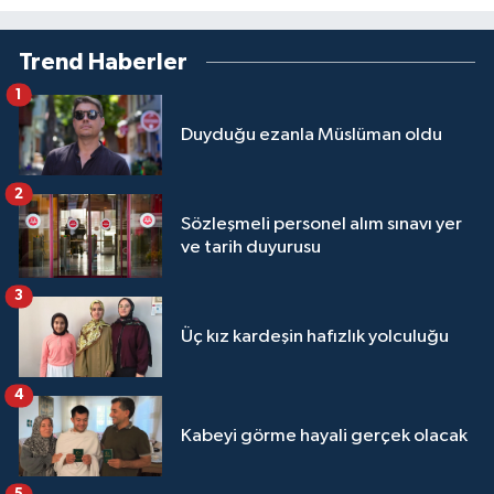
Sivas Müftülüğü
Trend Haberler
Şanlıurfa Müftülüğü
1
Şırnak Müftülüğü
Duyduğu ezanla Müslüman oldu
Tekirdağ Müftülüğü
2
Sözleşmeli personel alım sınavı yer
Tokat Müftülüğü
ve tarih duyurusu
Trabzon Müftülüğü
3
Üç kız kardeşin hafızlık yolculuğu
Tunceli Müftülüğü
4
Uşak Müftülüğü
Kabeyi görme hayali gerçek olacak
Van Müftülüğü