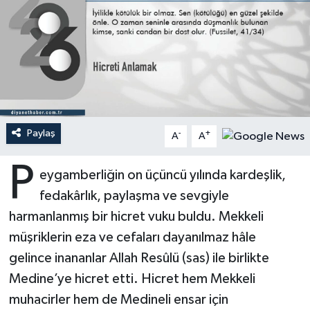
Ardahan Müftülüğü
Kudüs
Hutbeler
Artvin Müftülüğü
Kurban
DİYANET AKADEMİ
Aydın Müftülüğü
Mukabele
DİYANET GENÇLİK
Balıkesir Müftülüğü
Peygamberimizin Hayatı
DİYANET RADYO/TV
Paylaş
-
+
A
A
P
Bartın Müftülüğü
Ramazan
DEPREM
eygamberliğin on üçüncü yılında kardeşlik,
fedakârlık, paylaşma ve sevgiyle
Batman Müftülüğü
Sahabeler
Dünya
harmanlanmış bir hicret vuku buldu. Mekkeli
müşriklerin eza ve cefaları dayanılmaz hâle
Bayburt Müftülüğü
Zekat
Eğitim
gelince inananlar Allah Resûlü (sas) ile birlikte
Bilecik Müftülüğü
Kültür-Sanat
Medine’ye hicret etti. Hicret hem Mekkeli
muhacirler hem de Medineli ensar için
Bingöl Müftülüğü
Aile