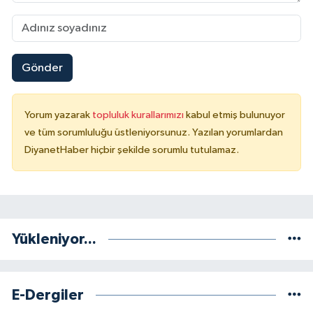
Konya Müftülüğü
Kütahya Müftülüğü
Gönder
Malatya Müftülüğü
Yorum yazarak
topluluk kurallarımızı
kabul etmiş bulunuyor
ve tüm sorumluluğu üstleniyorsunuz. Yazılan yorumlardan
Manisa Müftülüğü
DiyanetHaber hiçbir şekilde sorumlu tutulamaz.
Mardin Müftülüğü
Mersin Müftülüğü
Yükleniyor...
Muğla Müftülüğü
Muş Müftülüğü
E-Dergiler
Nevşehir Müftülüğü