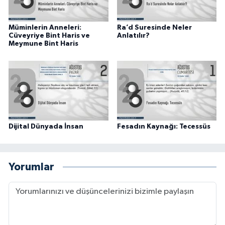
Karaman Müftülüğü
Müminlerin Anneleri:
Ra’d Suresinde Neler
Cüveyriye Bint Haris ve
Anlatılır?
Kars Müftülüğü
Meymune Bint Haris
Kastamonu Müftülüğü
Kayseri Müftülüğü
Kilis Müftülüğü
Dijital Dünyada İnsan
Fesadın Kaynağı: Tecessüs
Kırıkkale Müftülüğü
Yorumlar
Kırklareli Müftülüğü
Kırşehir Müftülüğü
Kocaeli Müftülüğü