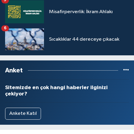
5
Yalova Müftülüğü
Misafirperverlik: İkram Ahlakı
Yozgat Müftülüğü
6
Zonguldak Müftülüğü
Sıcaklıklar 44 dereceye çıkacak
Anket
Sitemizde en çok hangi haberler ilginizi
çekiyor?
Ankete Katıl