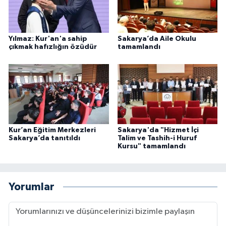
Gümüşhane Müftülüğü
Hakkari Müftülüğü
Yılmaz: Kur'an'a sahip
Sakarya’da Aile Okulu
çıkmak hafızlığın özüdür
tamamlandı
Hatay Müftülüğü
Iğdır Müftülüğü
Isparta Müftülüğü
Kur’an Eğitim Merkezleri
Sakarya'da "Hizmet İçi
İstanbul Müftülüğü
Sakarya’da tanıtıldı
Talim ve Tashih-i Huruf
Kursu" tamamlandı
İzmir Müftülüğü
Yorumlar
Kahramanmaraş Müftülüğü
Karabük Müftülüğü