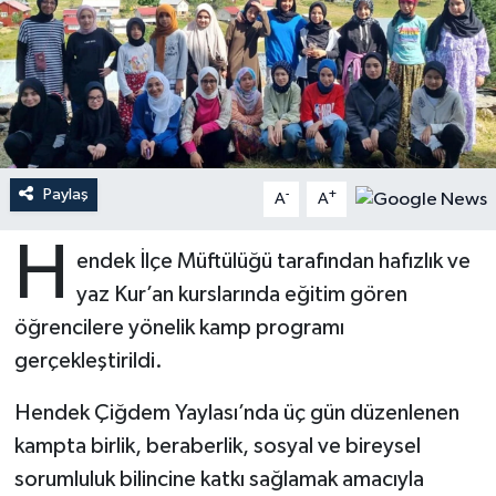
Ardahan Müftülüğü
Kudüs
Hutbeler
Artvin Müftülüğü
Kurban
DİYANET AKADEMİ
Aydın Müftülüğü
Mukabele
DİYANET GENÇLİK
Paylaş
-
+
A
A
Balıkesir Müftülüğü
Peygamberimizin Hayatı
DİYANET RADYO/TV
H
endek İlçe Müftülüğü tarafından hafızlık ve
Bartın Müftülüğü
Ramazan
DEPREM
yaz Kur’an kurslarında eğitim gören
Batman Müftülüğü
Sahabeler
Dünya
öğrencilere yönelik kamp programı
gerçekleştirildi.
Bayburt Müftülüğü
Zekat
Eğitim
Hendek Çiğdem Yaylası’nda üç gün düzenlenen
Bilecik Müftülüğü
Kültür-Sanat
kampta birlik, beraberlik, sosyal ve bireysel
sorumluluk bilincine katkı sağlamak amacıyla
Bingöl Müftülüğü
Aile