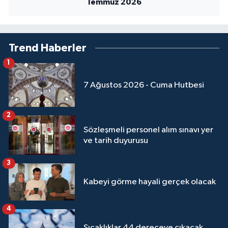
Temmuz 2026
Niğde Müftülüğü
Trend Haberler
Ordu Müftülüğü
1
Osmaniye Müftülüğü
7 Ağustos 2026 - Cuma Hutbesi
Rize Müftülüğü
2
Sakarya Müftülüğü
Sözleşmeli personel alım sınavı yer
ve tarih duyurusu
Samsun Müftülüğü
3
Siirt Müftülüğü
Kabeyi görme hayali gerçek olacak
Sinop Müftülüğü
4
Sıcaklıklar 44 dereceye çıkacak