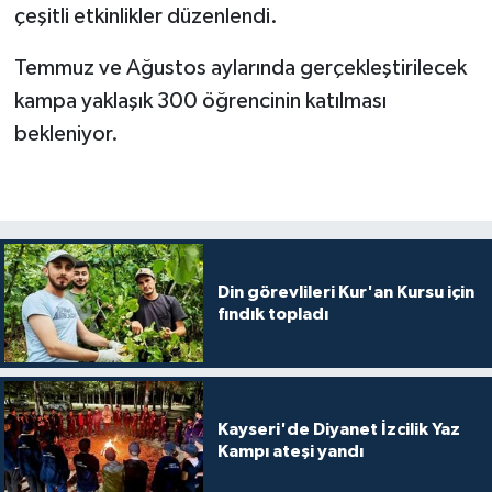
çeşitli etkinlikler düzenlendi.
Bitlis Müftülüğü
Sağlık
Temmuz ve Ağustos aylarında gerçekleştirilecek
kampa yaklaşık 300 öğrencinin katılması
Bolu Müftülüğü
Makaleler
bekleniyor.
Burdur Müftülüğü
Ekonomi
Bursa Müftülüğü
Duyurular
Çanakkale Müftülüğü
Podcast
Din görevlileri Kur'an Kursu için
fındık topladı
Çankırı Müftülüğü
Bilim, Teknoloji
Çorum Müftülüğü
Biyografiler
Kayseri'de Diyanet İzcilik Yaz
Denizli Müftülüğü
Diyanet TV
Kampı ateşi yandı