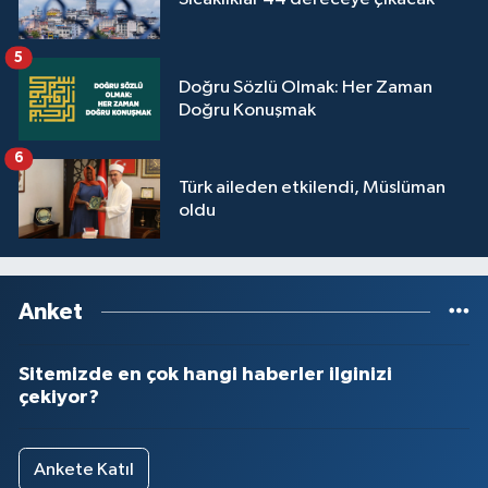
Sivas Müftülüğü
5
Şanlıurfa Müftülüğü
Doğru Sözlü Olmak: Her Zaman
Doğru Konuşmak
Şırnak Müftülüğü
6
Tekirdağ Müftülüğü
Türk aileden etkilendi, Müslüman
oldu
Tokat Müftülüğü
Trabzon Müftülüğü
Anket
Tunceli Müftülüğü
Sitemizde en çok hangi haberler ilginizi
çekiyor?
Uşak Müftülüğü
Van Müftülüğü
Ankete Katıl