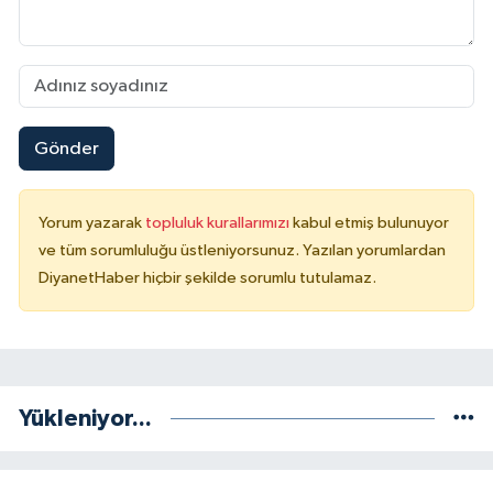
Karaman Müftülüğü
Kars Müftülüğü
Kastamonu Müftülüğü
Gönder
Kayseri Müftülüğü
Yorum yazarak
topluluk kurallarımızı
kabul etmiş bulunuyor
ve tüm sorumluluğu üstleniyorsunuz. Yazılan yorumlardan
Kilis Müftülüğü
DiyanetHaber hiçbir şekilde sorumlu tutulamaz.
Kırıkkale Müftülüğü
Kırklareli Müftülüğü
Yükleniyor...
Kırşehir Müftülüğü
Kocaeli Müftülüğü