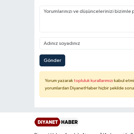
Karaman Müftülüğü
Kars Müftülüğü
Kastamonu Müftülüğü
Kayseri Müftülüğü
Gönder
Kilis Müftülüğü
Yorum yazarak
topluluk kurallarımızı
kabul etmi
Kırıkkale Müftülüğü
yorumlardan DiyanetHaber hiçbir şekilde soru
Kırklareli Müftülüğü
Kırşehir Müftülüğü
Kocaeli Müftülüğü