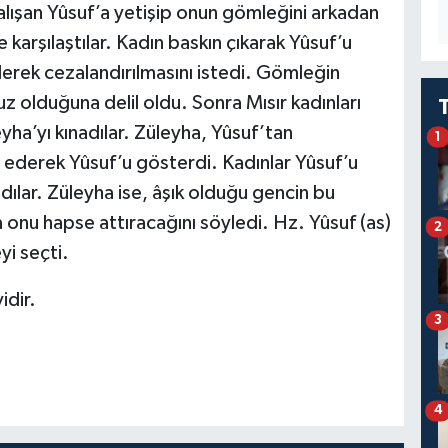
lışan Yûsuf’a yetişip onun gömleğini arkadan
e karşılaştılar. Kadın baskın çıkarak Yûsuf’u
ederek cezalandırılmasını istedi. Gömleğin
z olduğuna delil oldu. Sonra Mısır kadınları
ha’yı kınadılar. Züleyha, Yûsuf’tan
1
 ederek Yûsuf’u gösterdi. Kadınlar Yûsuf’u
ldılar. Züleyha ise, âşık olduğu gencin bu
onu hapse attıracağını söyledi. Hz. Yûsuf (as)
2
i seçti.
dir.
3
4