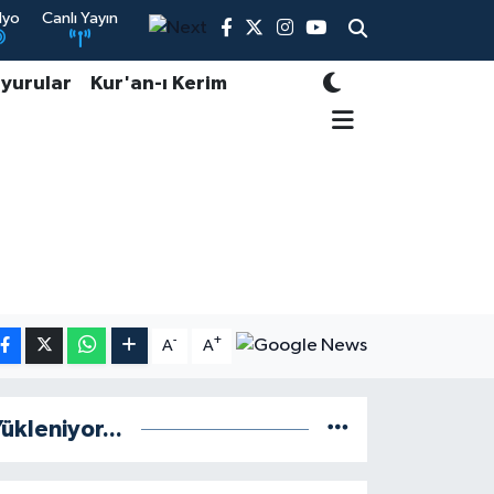
dyo
Canlı Yayın
yurular
Kur'an-ı Kerim
-
+
A
A
ükleniyor...