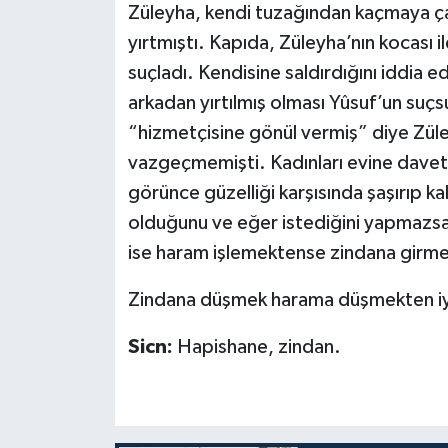
Züleyha, kendi tuzağından kaçmaya ça
yırtmıştı. Kapıda, Züleyha’nın kocası il
Bitlis Müftülüğü
Sağlık
suçladı. Kendisine saldırdığını iddia 
Bolu Müftülüğü
Makaleler
arkadan yırtılmış olması Yûsuf’un suçsu
“hizmetçisine gönül vermiş” diye Züley
Burdur Müftülüğü
Ekonomi
vazgeçmemişti. Kadınları evine davet
görünce güzelliği karşısında şaşırıp ka
Bursa Müftülüğü
Duyurular
olduğunu ve eğer istediğini yapmazsa 
Çanakkale Müftülüğü
Podcast
ise haram işlemektense zindana girmey
Zindana düşmek harama düşmekten iyi
Çankırı Müftülüğü
Bilim, Teknoloji
Sicn:
Hapishane, zindan.
Çorum Müftülüğü
Biyografiler
Denizli Müftülüğü
Diyanet TV