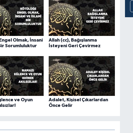
Engel Olmak, İnsani
Allah (cc), Bağışlanma
Bir Sorumluluktur
İsteyeni Geri Çevirmez
lence ve Oyun
Adalet, Kişisel Çıkarlardan
lsızlar!
Önce Gelir