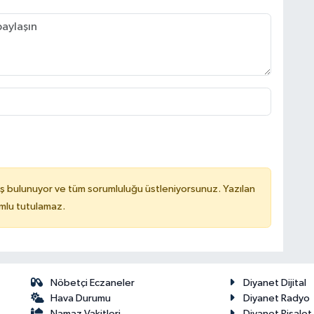
ş bulunuyor ve tüm sorumluluğu üstleniyorsunuz. Yazılan
mlu tutulamaz.
Nöbetçi Eczaneler
Diyanet Dijital
Hava Durumu
Diyanet Radyo
Namaz Vakitleri
Diyanet Risale