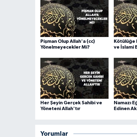
Gümüşhane Müftülüğü
Hakkari Müftülüğü
Hatay Müftülüğü
Pişman Olup Allah'a (cc)
Kötülüğe 
Yönelmeyecekler Mi?
ve İslami 
Iğdır Müftülüğü
Isparta Müftülüğü
İstanbul Müftülüğü
İzmir Müftülüğü
Her Şeyin Gerçek Sahibi ve
Namazı Eğ
Yöneteni Allah'tır
Edinen Akı
Kahramanmaraş Müftülüğü
Karabük Müftülüğü
Yorumlar