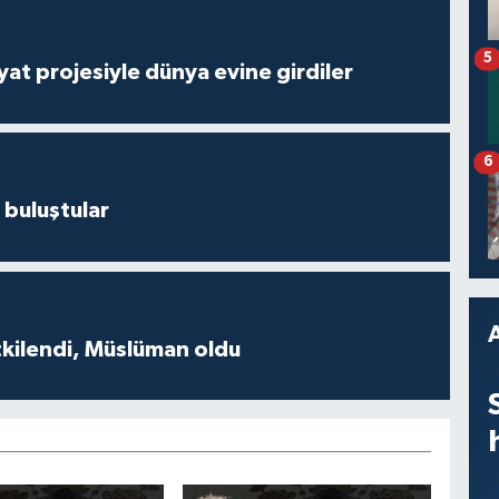
5
ayat projesiyle dünya evine girdiler
6
 buluştular
tkilendi, Müslüman oldu