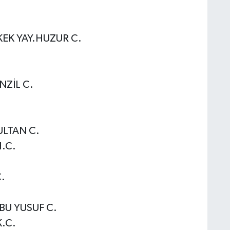
EK YAY.HUZUR C.
ZİL C.
LTAN C.
.C.
.
BU YUSUF C.
.C.