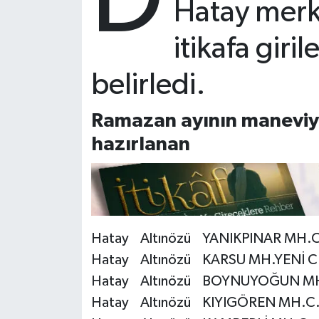
D
Hatay merke
Bitlis Müftülüğü
Sağlık
itikafa giri
Bolu Müftülüğü
Makaleler
belirledi.
Burdur Müftülüğü
Ekonomi
Ramazan ayının maneviya
hazırlanan
Bursa Müftülüğü
Duyurular
Çanakkale Müftülüğü
Podcast
Çankırı Müftülüğü
Bilim, Teknoloji
Hatay Altınözü YANIKPINAR MH.C
Çorum Müftülüğü
Biyografiler
Hatay Altınözü KARSU MH.YENİ C
Hatay Altınözü BOYNUYOĞUN MH
Denizli Müftülüğü
Diyanet TV
Hatay Altınözü KIYIGÖREN MH.C