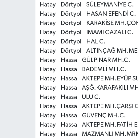
Hatay Dörtyol SÜLEYMANİYE C.
Hatay Dörtyol HASAN EFENDİ C.
Niğde Müftülüğü
Hatay Dörtyol KARAKİSE MH.ÇÖK
Ordu Müftülüğü
Hatay Dörtyol İMAMI GAZALİ C.
Hatay Dörtyol HAL C.
Osmaniye Müftülüğü
Hatay Dörtyol ALTINÇAĞ MH.MEN
Hatay Hassa GÜLPINAR MH.C.
Rize Müftülüğü
Hatay Hassa BADEMLİ MH.C.
Hatay Hassa AKTEPE MH.EYÜP SU
Sakarya Müftülüğü
Hatay Hassa AŞĞ.KARAFAKILI MH
Samsun Müftülüğü
Hatay Hassa ULU C.
Hatay Hassa AKTEPE MH.ÇARŞI C
Siirt Müftülüğü
Hatay Hassa GÜVENÇ MH.C.
Hatay Hassa AKTEPE MH.FATİH E
Sinop Müftülüğü
Hatay Hassa MAZMANLI MH.MRK