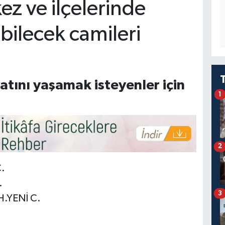
z ve ilçelerinde
lebilecek camileri
tını yaşamak isteyenler için
1
2
.
.
3
.YENİ C.
.