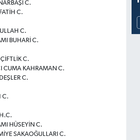
NARBAŞI C.
ATİH C.
ULLAH C.
MI BUHARİ C.
İFTLİK C.
CI CUMA KAHRAMAN C.
DEŞLER C.
.
 C.
.
H.C.
MI HÜSEYİN C.
MİYE SAKAOĞULLARI C.