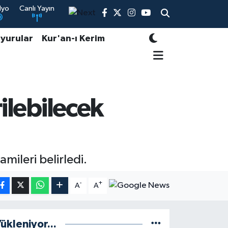
dyo
Canlı Yayın
yurular
Kur'an-ı Kerim
rilebilecek
amileri belirledi.
-
+
A
A
ükleniyor...