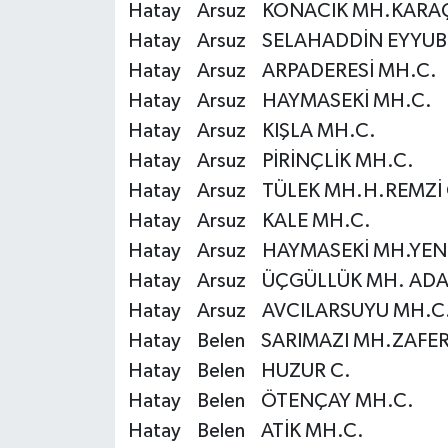
Hatay Arsuz KONACIK MH.KARAÇ
Karaman Müftülüğü
Hatay Arsuz SELAHADDİN EYYUBİ 
Hatay Arsuz ARPADERESİ MH.C.
Kars Müftülüğü
Hatay Arsuz HAYMASEKİ MH.C.
Hatay Arsuz KIŞLA MH.C.
Kastamonu Müftülüğü
Hatay Arsuz PİRİNÇLİK MH.C.
Kayseri Müftülüğü
Hatay Arsuz TÜLEK MH.H.REMZİ
Hatay Arsuz KALE MH.C.
Kilis Müftülüğü
Hatay Arsuz HAYMASEKİ MH.YENİ
Hatay Arsuz ÜÇGÜLLÜK MH. ADA
Kırıkkale Müftülüğü
Hatay Arsuz AVCILARSUYU MH.C
Kırklareli Müftülüğü
Hatay Belen SARIMAZI MH.ZAFER
Hatay Belen HUZUR C.
Kırşehir Müftülüğü
Hatay Belen ÖTENÇAY MH.C.
Hatay Belen ATİK MH.C.
Kocaeli Müftülüğü