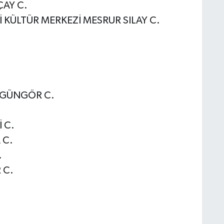
AY C.
KÜLTÜR MERKEZİ MESRUR SILAY C.
 GÜNGÖR C.
 C.
 C.
.
 C.