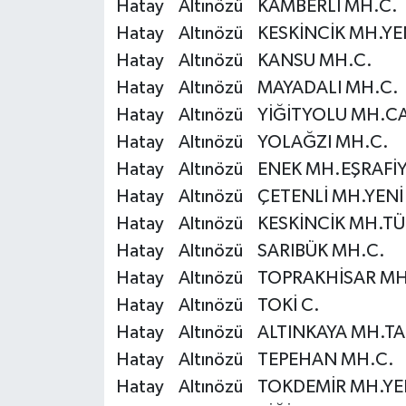
Hatay Altınözü KAMBERLİ MH.C.
Diyarbakır Müftülüğü
İhtida Haberleri
Hatay Altınözü KESKİNCİK MH.YEN
Düzce Müftülüğü
YAŞAM
Hatay Altınözü KANSU MH.C.
Hatay Altınözü MAYADALI MH.C.
Edirne Müftülüğü
Hatay Altınözü YİĞİTYOLU MH.C
Hatay Altınözü YOLAĞZI MH.C.
Elazığ Müftülüğü
Hatay Altınözü ENEK MH.EŞRAFİY
Erzincan Müftülüğü
Hatay Altınözü ÇETENLİ MH.YENİ
Hatay Altınözü KESKİNCİK MH.TÜL
Erzurum Müftülüğü
Hatay Altınözü SARIBÜK MH.C.
Hatay Altınözü TOPRAKHİSAR MH
Eskişehir Müftülüğü
Hatay Altınözü TOKİ C.
Gaziantep Müftülüğü
Hatay Altınözü ALTINKAYA MH.TA
Hatay Altınözü TEPEHAN MH.C.
Giresun Müftülüğü
Hatay Altınözü TOKDEMİR MH.YEN