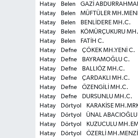
Hatay Belen GAZİ ABDURRAHMAN
Konya Müftülüğü
Hatay Belen MÜFTÜLER MH.MENE
Hatay Belen BENLİDERE MH.C.
Kütahya Müftülüğü
Hatay Belen KÖMÜRÇUKURU MH.
Hatay Belen FATİH C.
Malatya Müftülüğü
Hatay Defne ÇÖKEK MH.YENİ C.
Hatay Defne BAYRAMOĞLU C.
Manisa Müftülüğü
Hatay Defne BALLIÖZ MH.C.
Mardin Müftülüğü
Hatay Defne ÇARDAKLI MH.C.
Hatay Defne ÖZENGİLİ MH.C.
Mersin Müftülüğü
Hatay Defne DURSUNLU MH.C.
Hatay Dörtyol KARAKİSE MH.MRK
Muğla Müftülüğü
Hatay Dörtyol ÜNAL ABACIOĞLU
Muş Müftülüğü
Hatay Dörtyol KUZUCULU MH.EMİR
Hatay Dörtyol ÖZERLİ MH.MENZİ
Nevşehir Müftülüğü