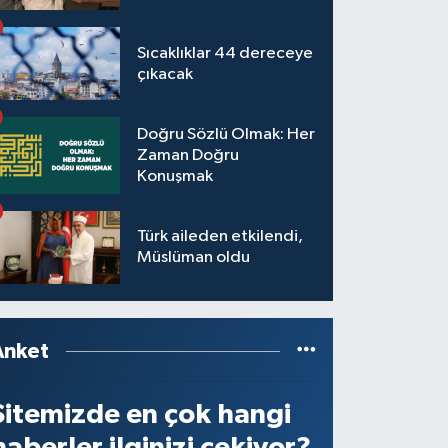
Sıcaklıklar 44 dereceye
çıkacak
Doğru Sözlü Olmak: Her
Zaman Doğru
Konuşmak
Türk aileden etkilendi,
Müslüman oldu
Anket
Sitemizde en çok hangi
haberler ilginizi çekiyor?