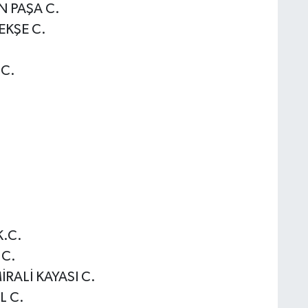
 PAŞA C.
KŞE C.
C.
.C.
 C.
ALİ KAYASI C.
L C.