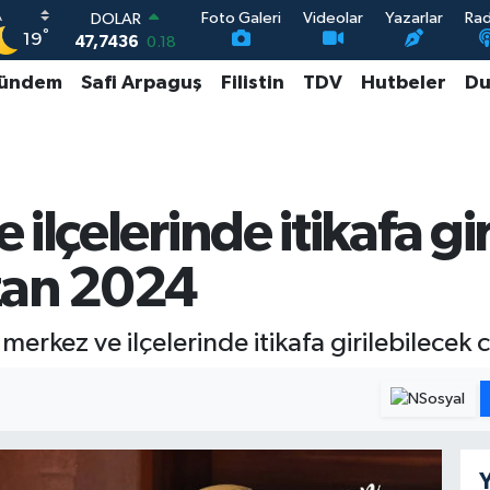
Foto Galeri
Videolar
Yazarlar
Ra
DOLAR
°
19
47,7436
0.18
EURO
ündem
Safi Arpaguş
Filistin
TDV
Hutbeler
Du
55,2510
0.32
STERLİN
64,4811
0.38
GRAM ALTIN
6660.55
0.03
BİST100
ilçelerinde itikafa gi
13.779
-14
zan 2024
merkez ve ilçelerinde itikafa girilebilecek c
Y