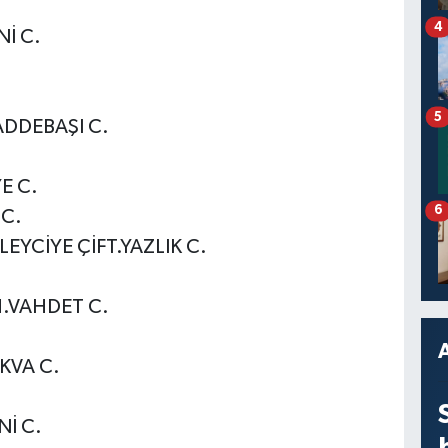
4
İ C.
5
ADDEBAŞI C.
E C.
6
 C.
EYCİYE ÇİFT.YAZLIK C.
.VAHDET C.
KVA C.
İ C.