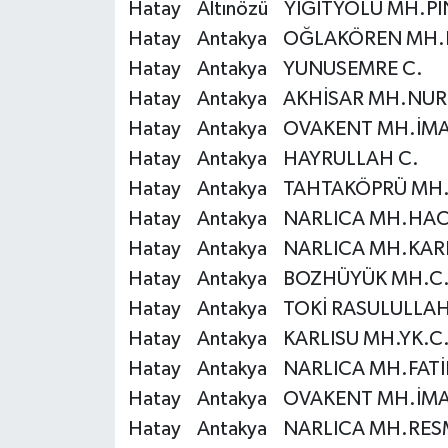
Hatay Altınözü YİĞİTYOLU MH.PI
Gümüşhane Müftülüğü
Hatay Antakya OĞLAKÖREN MH.F
Hatay Antakya YUNUSEMRE C.
Hakkari Müftülüğü
Hatay Antakya AKHİSAR MH.NUR
Hatay Müftülüğü
Hatay Antakya OVAKENT MH.İMA
Hatay Antakya HAYRULLAH C.
Iğdır Müftülüğü
Hatay Antakya TAHTAKÖPRÜ MH.Ç
Hatay Antakya NARLICA MH.HA
Isparta Müftülüğü
Hatay Antakya NARLICA MH.KAR
İstanbul Müftülüğü
Hatay Antakya BOZHÜYÜK MH.C
Hatay Antakya TOKİ RASULULLAH
İzmir Müftülüğü
Hatay Antakya KARLISU MH.YK.C
Hatay Antakya NARLICA MH.FATİ
Kahramanmaraş Müftülüğü
Hatay Antakya OVAKENT MH.İMA
Karabük Müftülüğü
Hatay Antakya NARLICA MH.RES