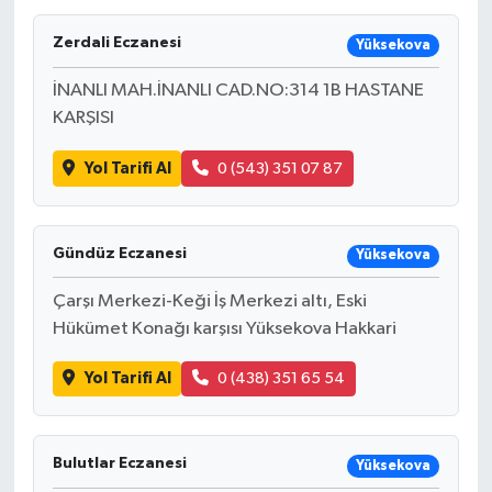
Ardahan Müftülüğü
Kudüs
Hutbeler
Zerdali Eczanesi
Yüksekova
İNANLI MAH.İNANLI CAD.NO:314 1B HASTANE
Artvin Müftülüğü
Kurban
DİYANET AKADEMİ
KARŞISI
Aydın Müftülüğü
Mukabele
DİYANET GENÇLİK
Yol Tarifi Al
0 (543) 351 07 87
Balıkesir Müftülüğü
Peygamberimizin Hayatı
DİYANET RADYO/TV
Gündüz Eczanesi
Yüksekova
Bartın Müftülüğü
Ramazan
DEPREM
Çarşı Merkezi-Keği İş Merkezi altı, Eski
Batman Müftülüğü
Sahabeler
Dünya
Hükümet Konağı karşısı Yüksekova Hakkari
Bayburt Müftülüğü
Zekat
Eğitim
Yol Tarifi Al
0 (438) 351 65 54
Bilecik Müftülüğü
Kültür-Sanat
Bulutlar Eczanesi
Yüksekova
Bingöl Müftülüğü
Aile