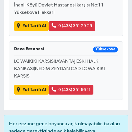
İnanlı Köyü Devlet Hastanesi karşısı No:1 1
Yüksekova Hakkari
Bitlis Müftülüğü
Sağlık
Yol Tarifi Al
0 (438) 351 29 29
Bolu Müftülüğü
Makaleler
Burdur Müftülüğü
Ekonomi
Deva Eczanesi
Yüksekova
Bursa Müftülüğü
Duyurular
LC WAIKIKI KARŞISI(AVANTAJ ESKİ HALK
BANKASI)NEDİM ZEYDAN CAD LC WAIKIKI
Çanakkale Müftülüğü
Podcast
KARŞISI
Çankırı Müftülüğü
Bilim, Teknoloji
Yol Tarifi Al
0 (438) 351 66 11
Çorum Müftülüğü
Biyografiler
Denizli Müftülüğü
Diyanet TV
Her eczane gece boyunca açık olmayabilir, bazıları
sadece gerektiğinde açık kalabilir veya