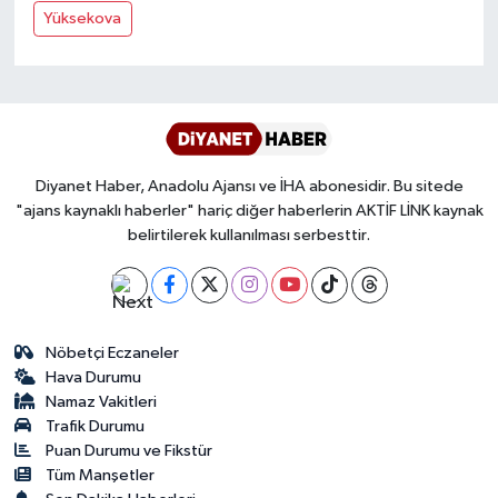
Yüksekova
Bitlis Müftülüğü
Sağlık
Bolu Müftülüğü
Makaleler
Burdur Müftülüğü
Ekonomi
Diyanet Haber, Anadolu Ajansı ve İHA abonesidir. Bu sitede
"ajans kaynaklı haberler" hariç diğer haberlerin AKTİF LİNK kaynak
Bursa Müftülüğü
Duyurular
belirtilerek kullanılması serbesttir.
Çanakkale Müftülüğü
Podcast
Çankırı Müftülüğü
Bilim, Teknoloji
Nöbetçi Eczaneler
Hava Durumu
Çorum Müftülüğü
Biyografiler
Namaz Vakitleri
Trafik Durumu
Denizli Müftülüğü
Diyanet TV
Puan Durumu ve Fikstür
Tüm Manşetler