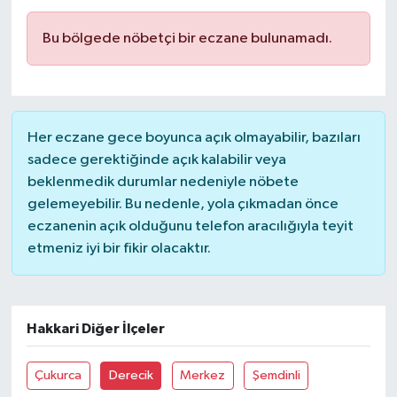
Ardahan Müftülüğü
Kudüs
Hutbeler
Bu bölgede nöbetçi bir eczane bulunamadı.
Artvin Müftülüğü
Kurban
DİYANET AKADEMİ
Aydın Müftülüğü
Mukabele
DİYANET GENÇLİK
Her eczane gece boyunca açık olmayabilir, bazıları
sadece gerektiğinde açık kalabilir veya
Balıkesir Müftülüğü
Peygamberimizin Hayatı
DİYANET RADYO/TV
beklenmedik durumlar nedeniyle nöbete
gelemeyebilir. Bu nedenle, yola çıkmadan önce
Bartın Müftülüğü
Ramazan
DEPREM
eczanenin açık olduğunu telefon aracılığıyla teyit
etmeniz iyi bir fikir olacaktır.
Batman Müftülüğü
Sahabeler
Dünya
Bayburt Müftülüğü
Zekat
Eğitim
Hakkari Diğer İlçeler
Bilecik Müftülüğü
Kültür-Sanat
Çukurca
Derecik
Merkez
Şemdinli
Bingöl Müftülüğü
Aile