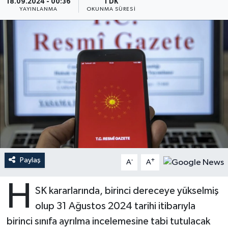
18.09.2024 - 00:36
1 DK
YAYINLANMA
OKUNMA SÜRESI
Ardahan Müftülüğü
Kudüs
Hutbeler
Artvin Müftülüğü
Kurban
DİYANET AKADEMİ
Aydın Müftülüğü
Mukabele
DİYANET GENÇLİK
Balıkesir Müftülüğü
Peygamberimizin Hayatı
DİYANET RADYO/TV
Bartın Müftülüğü
Ramazan
DEPREM
Batman Müftülüğü
Sahabeler
Dünya
Paylaş
-
+
A
A
Bayburt Müftülüğü
Zekat
Eğitim
H
SK kararlarında, birinci dereceye yükselmiş
Bilecik Müftülüğü
Kültür-Sanat
olup 31 Ağustos 2024 tarihi itibarıyla
birinci sınıfa ayrılma incelemesine tabi tutulacak
Bingöl Müftülüğü
Aile