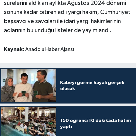
Diyarbakır Müftülüğü
İhtida Haberleri
sürelerini aldıkları aylıkta Ağustos 2024 dönemi
sonuna kadar bitiren adli yargı hakim, Cumhuriyet
Düzce Müftülüğü
YAŞAM
başsavcı ve savcıları ile idari yargı hakimlerinin
adlarının bulunduğu listeler de yayımlandı.
Edirne Müftülüğü
Elazığ Müftülüğü
Kaynak:
Anadolu Haber Ajansı
Erzincan Müftülüğü
Erzurum Müftülüğü
Kabeyi görme hayali gerçek
olacak
Eskişehir Müftülüğü
Gaziantep Müftülüğü
150 öğrenci 10 dakikada hatim
Giresun Müftülüğü
yaptı