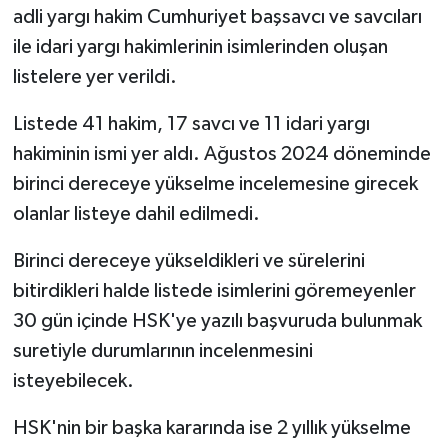
adli yargı hakim Cumhuriyet başsavcı ve savcıları
ile idari yargı hakimlerinin isimlerinden oluşan
Bitlis Müftülüğü
Sağlık
listelere yer verildi.
Bolu Müftülüğü
Makaleler
Listede 41 hakim, 17 savcı ve 11 idari yargı
Burdur Müftülüğü
Ekonomi
hakiminin ismi yer aldı. Ağustos 2024 döneminde
birinci dereceye yükselme incelemesine girecek
Bursa Müftülüğü
Duyurular
olanlar listeye dahil edilmedi.
Çanakkale Müftülüğü
Podcast
Birinci dereceye yükseldikleri ve sürelerini
bitirdikleri halde listede isimlerini göremeyenler
Çankırı Müftülüğü
Bilim, Teknoloji
30 gün içinde HSK'ye yazılı başvuruda bulunmak
suretiyle durumlarının incelenmesini
Çorum Müftülüğü
Biyografiler
isteyebilecek.
Denizli Müftülüğü
Diyanet TV
HSK'nin bir başka kararında ise 2 yıllık yükselme