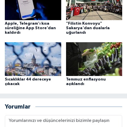
Karaman Müftülüğü
Kars Müftülüğü
Apple, Telegram’ı kısa
"Filistin Konvoyu"
süreliğine App Store’dan
Sakarya'dan dualarla
kaldırdı
uğurlandı
Kastamonu Müftülüğü
Kayseri Müftülüğü
Kilis Müftülüğü
Sıcaklıklar 44 dereceye
Temmuz enflasyonu
Kırıkkale Müftülüğü
çıkacak
açıklandı
Kırklareli Müftülüğü
Yorumlar
Kırşehir Müftülüğü
Kocaeli Müftülüğü