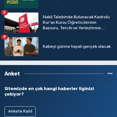
Yalova Müftülüğü
5
Nakil Talebinde Bulunacak Kadrolu
Yozgat Müftülüğü
Kur’an Kursu Öğreticilerinin
Başvuru, Tercih ve Yerleştirme
Zonguldak Müftülüğü
İşlemleri duyurusu
6
Kabeyi görme hayali gerçek olacak
Anket
Sitemizde en çok hangi haberler ilginizi
çekiyor?
Ankete Katıl