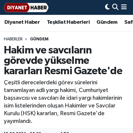
Diyanet Haber
Teşkilat Haberleri
Gündem
Saf
Diyanet Haber
Adana Müftülüğü
Bir Ayet
Aile Dergisi
İmam Hatip Okulları
Başmakale
Hadis-i Şerifler
Nöbetçi Eczaneler
Teşkilat Haberleri
Adıyaman Müftülüğü
Bir Hikaye
Aylık Dergi
Hayat Okumaları
Hava Durumu
HABERLER
GÜNDEM
Hakim ve savcıların
Afyonkarahisar Müftülüğü
Gündem
Biyografiler
Ankara Namaz Vakitleri
görevde yükselme
Ağrı Müftülüğü
#Keşfet
Dini kavramlar
Trafik Durumu
kararları Resmi Gazete'de
Çeşitli derecelerdeki görev sürelerini
Aksaray Müftülüğü
Diyanet Bilgi
Basında Bugün
Süper Lig Puan Durumu ve Fikstür
tamamlayan adli yargı hakimi, Cumhuriyet
başsavcısı ve savcıları ile idari yargı hakimlerinin
Amasya Müftülüğü
Diyanet Takvimi
DİYANET eKİTAP
Tüm Manşetler
isim listelerinden oluşan Hakimler ve Savcılar
Kurulu (HSK) kararları, Resmi Gazete'de
Ankara Müftülüğü
Dualar
Diyanet Dergi
Son Dakika Haberleri
yayımlandı.
Antalya Müftülüğü
Hadislerle İslam
TDV
Haber Arşivi