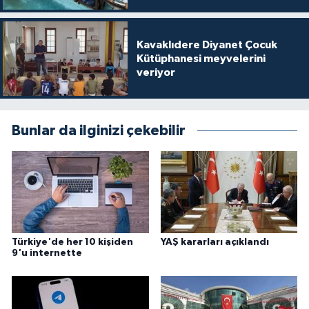
Gümüşhane Müftülüğü
Kavaklıdere Diyanet Çocuk
Hakkari Müftülüğü
Kütüphanesi meyvelerini
veriyor
Hatay Müftülüğü
Iğdır Müftülüğü
Bunlar da ilginizi çekebilir
Isparta Müftülüğü
İstanbul Müftülüğü
İzmir Müftülüğü
Türkiye'de her 10 kişiden
YAŞ kararları açıklandı
9'u internette
Kahramanmaraş Müftülüğü
Karabük Müftülüğü