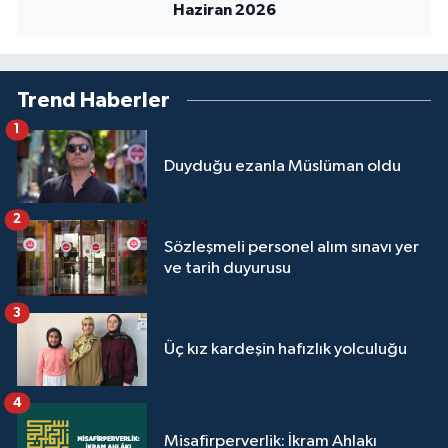
Haziran 2026
Sivas Müftülüğü
Şanlıurfa Müftülüğü
Trend Haberler
Şırnak Müftülüğü
1
Tekirdağ Müftülüğü
Duyduğu ezanla Müslüman oldu
Tokat Müftülüğü
2
Sözleşmeli personel alım sınavı yer
Trabzon Müftülüğü
ve tarih duyurusu
3
Tunceli Müftülüğü
Üç kız kardeşin hafızlık yolculuğu
Uşak Müftülüğü
4
Van Müftülüğü
Misafirperverlik: İkram Ahlakı