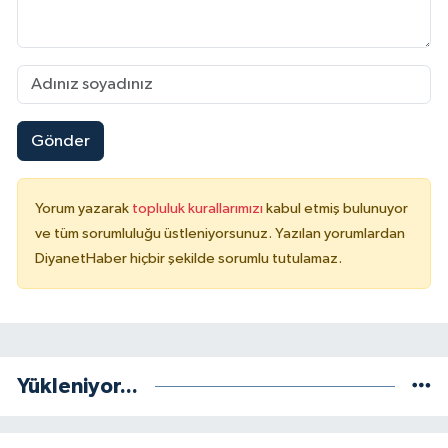
Konya Müftülüğü
Kütahya Müftülüğü
Gönder
Malatya Müftülüğü
Manisa Müftülüğü
Yorum yazarak
topluluk kurallarımızı
kabul etmiş bulunuyor
ve tüm sorumluluğu üstleniyorsunuz. Yazılan yorumlardan
Mardin Müftülüğü
DiyanetHaber hiçbir şekilde sorumlu tutulamaz.
Mersin Müftülüğü
Muğla Müftülüğü
Yükleniyor...
Muş Müftülüğü
Nevşehir Müftülüğü