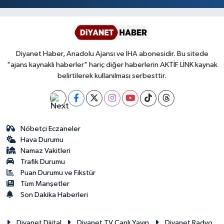
Diyanet Haber, Anadolu Ajansı ve İHA abonesidir. Bu sitede
"ajans kaynaklı haberler" hariç diğer haberlerin AKTİF LİNK kaynak
belirtilerek kullanılması serbesttir.
Nöbetçi Eczaneler
Hava Durumu
Namaz Vakitleri
Trafik Durumu
Puan Durumu ve Fikstür
Tüm Manşetler
Son Dakika Haberleri
Diyanet Dijital
Diyanet TV Canlı Yayın
Diyanet Radyo