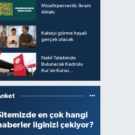
Misafirperverlik: İkram
Ahlakı
Kabeyi görme hayali
gerçek olacak
Nakil Talebinde
Bulunacak Kadrolu
Kur’an Kursu
Öğreticilerinin Başvuru,
Tercih ve Yerleştirme
İşlemleri duyurusu
Anket
Sitemizde en çok hangi
haberler ilginizi çekiyor?