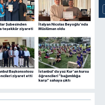
lar Şubesinden
İtalyan Nicolas Beyoğlu'nda
a teşekkür ziyareti
Müslüman oldu
anbul Başkonsolosu
İstanbul'da yaz Kur'an kursu
ncileri ziyaret etti
öğrencileri "bağımlılığa
karşı" sahaya çıktı