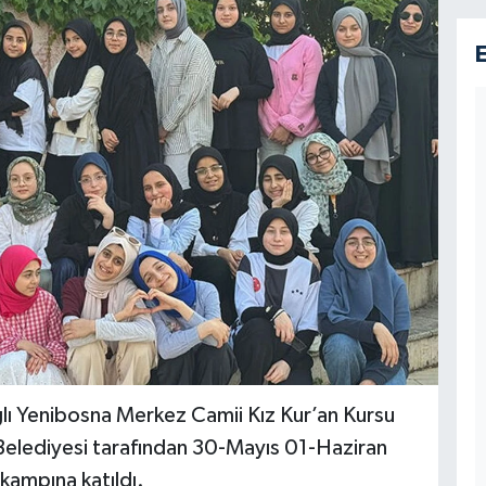
e bağlı Yenibosna Merkez Camii Kız Kur’an Kursu
hir Belediyesi tarafından 30-Mayıs 01-Haziran
 kampına katıldı.