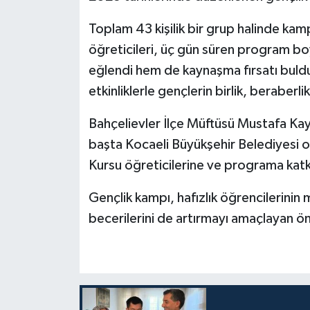
Toplam 43 kişilik bir grup halinde kampa
Bitlis Müftülüğü
Sağlık
öğreticileri, üç gün süren program b
Bolu Müftülüğü
Makaleler
eğlendi hem de kaynaşma fırsatı bu
etkinliklerle gençlerin birlik, beraber
Burdur Müftülüğü
Ekonomi
Bahçelievler İlçe Müftüsü Mustafa
Bursa Müftülüğü
Duyurular
başta Kocaeli Büyükşehir Belediyesi 
Kursu öğreticilerine ve programa katkı 
Çanakkale Müftülüğü
Podcast
Gençlik kampı, hafızlık öğrencilerinin 
Çankırı Müftülüğü
Bilim, Teknoloji
becerilerini de artırmayı amaçlayan öne
Çorum Müftülüğü
Biyografiler
Denizli Müftülüğü
Diyanet TV