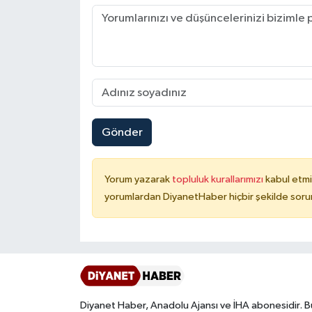
Karaman Müftülüğü
Kars Müftülüğü
Kastamonu Müftülüğü
Kayseri Müftülüğü
Gönder
Kilis Müftülüğü
Yorum yazarak
topluluk kurallarımızı
kabul etmi
yorumlardan DiyanetHaber hiçbir şekilde soru
Kırıkkale Müftülüğü
Kırklareli Müftülüğü
Kırşehir Müftülüğü
Kocaeli Müftülüğü
Diyanet Haber, Anadolu Ajansı ve İHA abonesidir. B