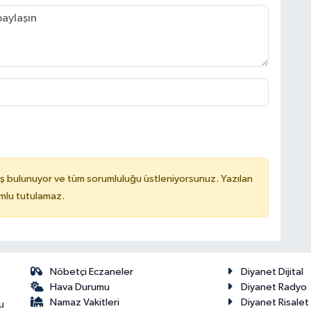
ş bulunuyor ve tüm sorumluluğu üstleniyorsunuz. Yazılan
mlu tutulamaz.
Nöbetçi Eczaneler
Diyanet Dijital
Hava Durumu
Diyanet Radyo
Namaz Vakitleri
Diyanet Risale
u