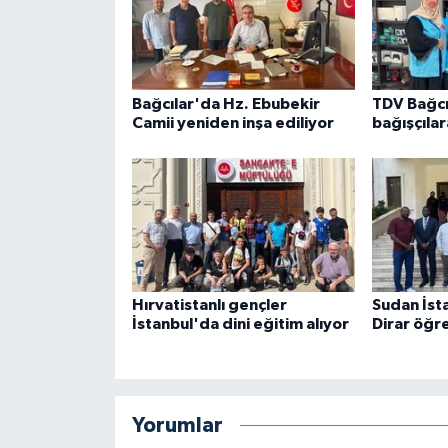
Gümüşhane Müftülüğü
Hakkari Müftülüğü
Bağcılar'da Hz. Ebubekir
TDV Bağcı
Hatay Müftülüğü
Camii yeniden inşa ediliyor
bağışçılar
Iğdır Müftülüğü
Isparta Müftülüğü
İstanbul Müftülüğü
Hırvatistanlı gençler
Sudan İst
İzmir Müftülüğü
İstanbul'da dini eğitim alıyor
Dirar öğre
Kahramanmaraş Müftülüğü
Yorumlar
Karabük Müftülüğü