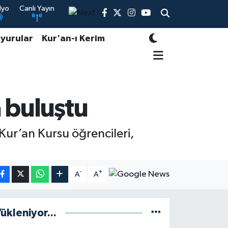
dyo
Canlı Yayın
yurular
Kur'an-ı Kerim
 buluştu
 Kur’an Kursu öğrencileri,
-
+
A
A
ükleniyor...