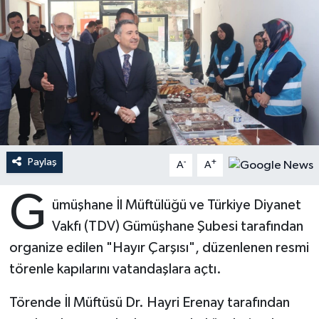
Ardahan Müftülüğü
Kudüs
Hutbeler
Artvin Müftülüğü
Kurban
DİYANET AKADEMİ
Aydın Müftülüğü
Mukabele
DİYANET GENÇLİK
Balıkesir Müftülüğü
Peygamberimizin Hayatı
DİYANET RADYO/TV
Paylaş
-
+
A
A
Bartın Müftülüğü
Ramazan
DEPREM
G
ümüşhane İl Müftülüğü ve Türkiye Diyanet
Batman Müftülüğü
Sahabeler
Dünya
Vakfı (TDV) Gümüşhane Şubesi tarafından
Bayburt Müftülüğü
Zekat
Eğitim
organize edilen "Hayır Çarşısı", düzenlenen resmi
törenle kapılarını vatandaşlara açtı.
Bilecik Müftülüğü
Kültür-Sanat
Törende İl Müftüsü Dr. Hayri Erenay tarafından
Bingöl Müftülüğü
Aile