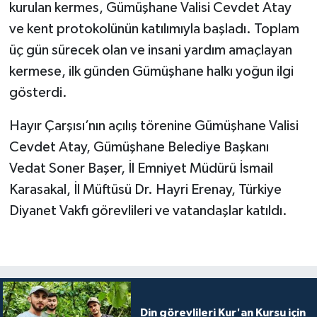
Diyarbakır Müftülüğü
İhtida Haberleri
kurulan kermes, Gümüşhane Valisi Cevdet Atay
ve kent protokolünün katılımıyla başladı. Toplam
Düzce Müftülüğü
YAŞAM
üç gün sürecek olan ve insani yardım amaçlayan
kermese, ilk günden Gümüşhane halkı yoğun ilgi
Edirne Müftülüğü
gösterdi.
Elazığ Müftülüğü
Hayır Çarşısı’nın açılış törenine Gümüşhane Valisi
Cevdet Atay, Gümüşhane Belediye Başkanı
Erzincan Müftülüğü
Vedat Soner Başer, İl Emniyet Müdürü İsmail
Erzurum Müftülüğü
Karasakal, İl Müftüsü Dr. Hayri Erenay, Türkiye
Diyanet Vakfı görevlileri ve vatandaşlar katıldı.
Eskişehir Müftülüğü
Gaziantep Müftülüğü
Giresun Müftülüğü
Din görevlileri Kur'an Kursu için