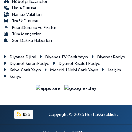
Nöbetçi Eczaneler
Hava Durumu
Namaz Vakitleri
Trafik Durumu
Puan Durumu ve Fikstür
Tüm Manşetler
Son Dakika Haberleri
Diyanet Dijital
Diyanet TV Canlı Yayın
Diyanet Radyo
Diyanet Kuran Radyo
Diyanet Risalet Radyo
Kabe Canlı Yayın
Mescid-i Nebi Canlı Yayın
İletişim
Künye
RSS
Copyright © 2025 Her hakkı saklıdır.