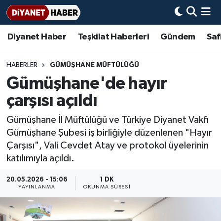
Diyanet Haber
Teşkilat Haberleri
Gündem
Saf
Diyanet Haber
Adana Müftülüğü
Bir Ayet
Aile Dergisi
İmam Hatip Okulları
Başmakale
Hadis-i Şerifler
Nöbetçi Eczaneler
Teşkilat Haberleri
Adıyaman Müftülüğü
Bir Hikaye
Aylık Dergi
Hayat Okumaları
Hava Durumu
HABERLER
GÜMÜŞHANE MÜFTÜLÜĞÜ
Gümüşhane'de hayır
Afyonkarahisar Müftülüğü
Gündem
Biyografiler
Ankara Namaz Vakitleri
çarşısı açıldı
Ağrı Müftülüğü
#Keşfet
Dini kavramlar
Trafik Durumu
Gümüşhane İl Müftülüğü ve Türkiye Diyanet Vakfı
Gümüşhane Şubesi iş birliğiyle düzenlenen "Hayır
Aksaray Müftülüğü
Diyanet Bilgi
Basında Bugün
Süper Lig Puan Durumu ve Fikstür
Çarşısı", Vali Cevdet Atay ve protokol üyelerinin
katılımıyla açıldı.
Amasya Müftülüğü
Diyanet Takvimi
DİYANET eKİTAP
Tüm Manşetler
20.05.2026 - 15:06
1 DK
Ankara Müftülüğü
Dualar
Diyanet Dergi
Son Dakika Haberleri
YAYINLANMA
OKUNMA SÜRESI
Antalya Müftülüğü
Hadislerle İslam
TDV
Haber Arşivi