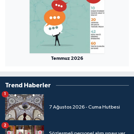
Sivas Müftülüğü
Şanlıurfa Müftülüğü
Şırnak Müftülüğü
Tekirdağ Müftülüğü
Temmuz 2026
Tokat Müftülüğü
Trabzon Müftülüğü
Trend Haberler
Tunceli Müftülüğü
1
7 Ağustos 2026 - Cuma Hutbesi
Uşak Müftülüğü
Van Müftülüğü
2
Sözleşmeli personel alım sınavı yer