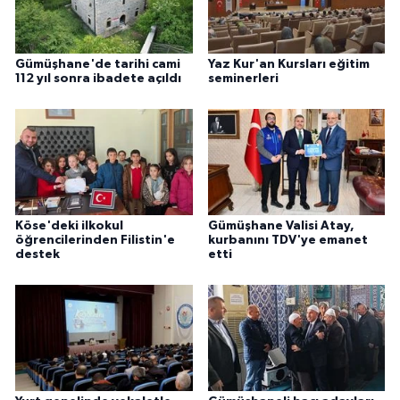
Karaman Müftülüğü
Gümüşhane'de tarihi cami
Yaz Kur'an Kursları eğitim
Kars Müftülüğü
112 yıl sonra ibadete açıldı
seminerleri
Kastamonu Müftülüğü
Kayseri Müftülüğü
Kilis Müftülüğü
Köse'deki ilkokul
Gümüşhane Valisi Atay,
öğrencilerinden Filistin'e
kurbanını TDV'ye emanet
Kırıkkale Müftülüğü
destek
etti
Kırklareli Müftülüğü
Kırşehir Müftülüğü
Kocaeli Müftülüğü