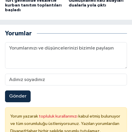
Yurt genelinde vekaletle
Gümüşhaneli hacı adayları
kurban tanıtım toplantıları
dualarla yola çıktı
başladı
Konya Müftülüğü
Kütahya Müftülüğü
Yorumlar
Malatya Müftülüğü
Manisa Müftülüğü
Mardin Müftülüğü
Mersin Müftülüğü
Gönder
Muğla Müftülüğü
Yorum yazarak
topluluk kurallarımızı
kabul etmiş bulunuyor
Muş Müftülüğü
ve tüm sorumluluğu üstleniyorsunuz. Yazılan yorumlardan
DiyanetHaber hiçbir şekilde sorumlu tutulamaz.
Nevşehir Müftülüğü