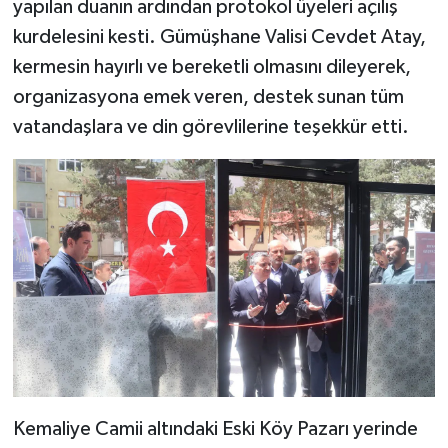
yapılan duanın ardından protokol üyeleri açılış
kurdelesini kesti. Gümüşhane Valisi Cevdet Atay,
Bitlis Müftülüğü
Sağlık
kermesin hayırlı ve bereketli olmasını dileyerek,
organizasyona emek veren, destek sunan tüm
Bolu Müftülüğü
Makaleler
vatandaşlara ve din görevlilerine teşekkür etti.
Burdur Müftülüğü
Ekonomi
Bursa Müftülüğü
Duyurular
Çanakkale Müftülüğü
Podcast
Çankırı Müftülüğü
Bilim, Teknoloji
Çorum Müftülüğü
Biyografiler
Denizli Müftülüğü
Diyanet TV
Kemaliye Camii altındaki Eski Köy Pazarı yerinde