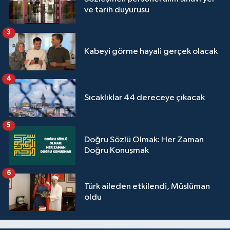
ve tarih duyurusu
Yalova Müftülüğü
3
Yozgat Müftülüğü
Kabeyi görme hayali gerçek olacak
Zonguldak Müftülüğü
4
Sıcaklıklar 44 dereceye çıkacak
5
Doğru Sözlü Olmak: Her Zaman
Doğru Konuşmak
6
Türk aileden etkilendi, Müslüman
oldu