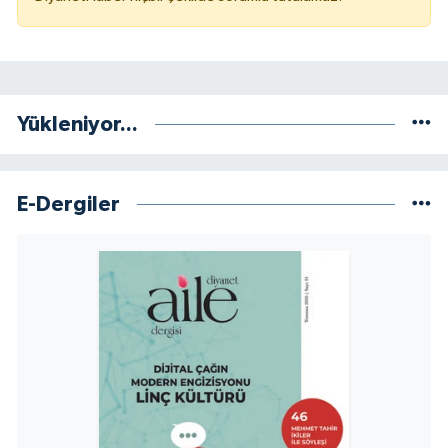
Niğde Müftülüğü
Ordu Müftülüğü
Yükleniyor...
Osmaniye Müftülüğü
E-Dergiler
Rize Müftülüğü
Sakarya Müftülüğü
Samsun Müftülüğü
Siirt Müftülüğü
Sinop Müftülüğü