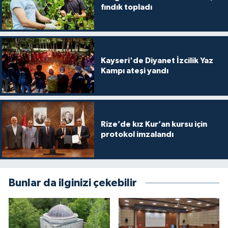
fındık topladı
Gümüşhane Müftülüğü
Hakkari Müftülüğü
Hatay Müftülüğü
Kayseri'de Diyanet İzcilik Yaz
Kampı ateşi yandı
Iğdır Müftülüğü
Isparta Müftülüğü
Rize’de kız Kur’an kursu için
protokol imzalandı
İstanbul Müftülüğü
İzmir Müftülüğü
Bunlar da ilginizi çekebilir
Kahramanmaraş Müftülüğü
Karabük Müftülüğü