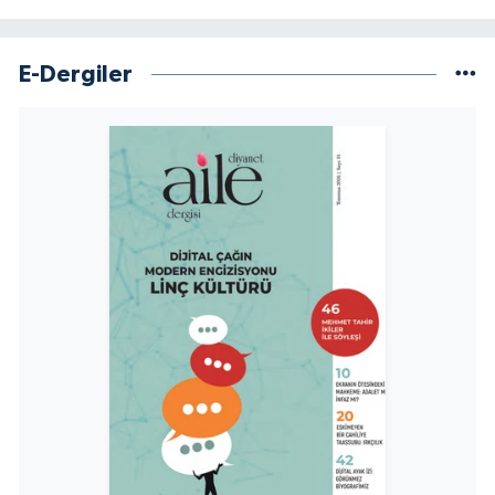
Yalova Müftülüğü
E-Dergiler
Yozgat Müftülüğü
Zonguldak Müftülüğü