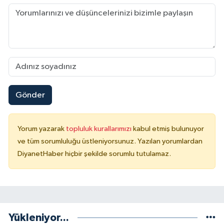
Sivas Müftülüğü
Şanlıurfa Müftülüğü
Şırnak Müftülüğü
Tekirdağ Müftülüğü
Gönder
Tokat Müftülüğü
Yorum yazarak
topluluk kurallarımızı
kabul etmiş bulunuyor
Trabzon Müftülüğü
ve tüm sorumluluğu üstleniyorsunuz. Yazılan yorumlardan
DiyanetHaber hiçbir şekilde sorumlu tutulamaz.
Tunceli Müftülüğü
Uşak Müftülüğü
Van Müftülüğü
Yükleniyor...