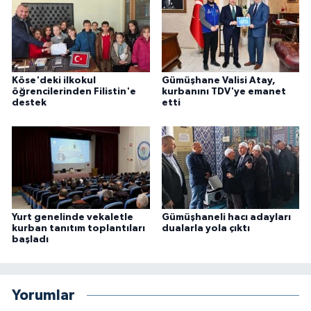
Niğde Müftülüğü
Ordu Müftülüğü
Köse'deki ilkokul
Gümüşhane Valisi Atay,
öğrencilerinden Filistin'e
kurbanını TDV'ye emanet
destek
etti
Osmaniye Müftülüğü
Rize Müftülüğü
Sakarya Müftülüğü
Samsun Müftülüğü
Yurt genelinde vekaletle
Gümüşhaneli hacı adayları
kurban tanıtım toplantıları
dualarla yola çıktı
başladı
Siirt Müftülüğü
Sinop Müftülüğü
Yorumlar