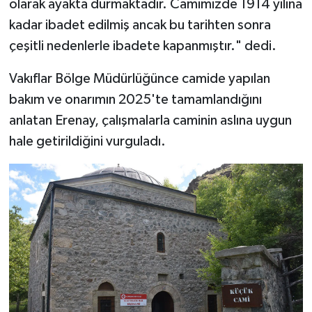
olarak ayakta durmaktadır. Camimizde 1914 yılına
Diyarbakır Müftülüğü
İhtida Haberleri
kadar ibadet edilmiş ancak bu tarihten sonra
Düzce Müftülüğü
YAŞAM
çeşitli nedenlerle ibadete kapanmıştır." dedi.
Edirne Müftülüğü
Vakıflar Bölge Müdürlüğünce camide yapılan
bakım ve onarımın 2025'te tamamlandığını
Elazığ Müftülüğü
anlatan Erenay, çalışmalarla caminin aslına uygun
hale getirildiğini vurguladı.
Erzincan Müftülüğü
Erzurum Müftülüğü
Eskişehir Müftülüğü
Gaziantep Müftülüğü
Giresun Müftülüğü