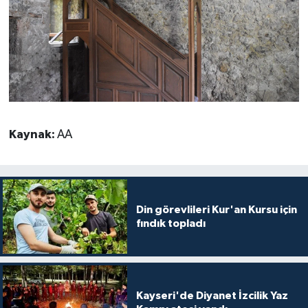
Karaman Müftülüğü
Kars Müftülüğü
Kastamonu Müftülüğü
Kayseri Müftülüğü
Kaynak:
AA
Kilis Müftülüğü
Kırıkkale Müftülüğü
Din görevlileri Kur'an Kursu için
fındık topladı
Kırklareli Müftülüğü
Kırşehir Müftülüğü
Kayseri'de Diyanet İzcilik Yaz
Kocaeli Müftülüğü