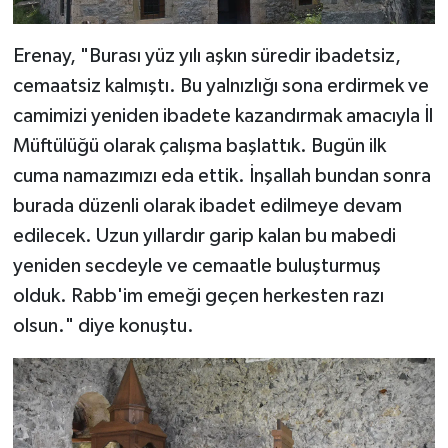
Gümüşhane Müftülüğü
Erenay, "Burası yüz yılı aşkın süredir ibadetsiz,
Hakkari Müftülüğü
cemaatsiz kalmıştı. Bu yalnızlığı sona erdirmek ve
camimizi yeniden ibadete kazandırmak amacıyla İl
Hatay Müftülüğü
Müftülüğü olarak çalışma başlattık. Bugün ilk
Iğdır Müftülüğü
cuma namazımızı eda ettik. İnşallah bundan sonra
burada düzenli olarak ibadet edilmeye devam
Isparta Müftülüğü
edilecek. Uzun yıllardır garip kalan bu mabedi
yeniden secdeyle ve cemaatle buluşturmuş
İstanbul Müftülüğü
olduk. Rabb'im emeği geçen herkesten razı
İzmir Müftülüğü
olsun." diye konuştu.
Kahramanmaraş Müftülüğü
Karabük Müftülüğü