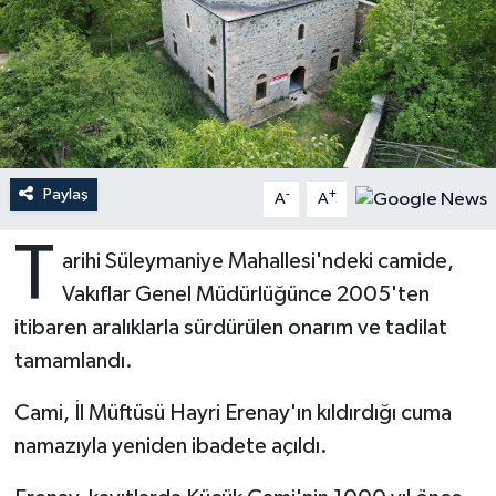
Ardahan Müftülüğü
Kudüs
Hutbeler
Artvin Müftülüğü
Kurban
DİYANET AKADEMİ
Aydın Müftülüğü
Mukabele
DİYANET GENÇLİK
Paylaş
-
+
A
A
Balıkesir Müftülüğü
Peygamberimizin Hayatı
DİYANET RADYO/TV
T
arihi Süleymaniye Mahallesi'ndeki camide,
Bartın Müftülüğü
Ramazan
DEPREM
Vakıflar Genel Müdürlüğünce 2005'ten
Batman Müftülüğü
Sahabeler
Dünya
itibaren aralıklarla sürdürülen onarım ve tadilat
tamamlandı.
Bayburt Müftülüğü
Zekat
Eğitim
Cami, İl Müftüsü Hayri Erenay'ın kıldırdığı cuma
Bilecik Müftülüğü
Kültür-Sanat
namazıyla yeniden ibadete açıldı.
Bingöl Müftülüğü
Aile