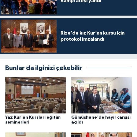
Kampı ateşi yandı
Konya Müftülüğü
Kütahya Müftülüğü
Rize’de kız Kur’an kursu için
protokol imzalandı
Malatya Müftülüğü
Manisa Müftülüğü
Bunlar da ilginizi çekebilir
Mardin Müftülüğü
Mersin Müftülüğü
Muğla Müftülüğü
Yaz Kur'an Kursları eğitim
Gümüşhane'de hayır çarşısı
Muş Müftülüğü
seminerleri
açıldı
Nevşehir Müftülüğü