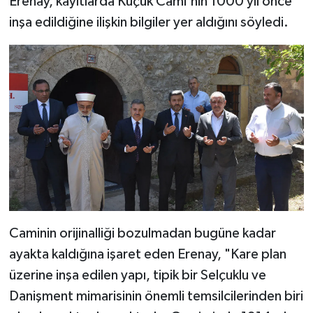
Erenay, kayıtlarda Küçük Cami'nin 1000 yıl önce
inşa edildiğine ilişkin bilgiler yer aldığını söyledi.
Bitlis Müftülüğü
Sağlık
Bolu Müftülüğü
Makaleler
Burdur Müftülüğü
Ekonomi
Bursa Müftülüğü
Duyurular
Çanakkale Müftülüğü
Podcast
Çankırı Müftülüğü
Bilim, Teknoloji
Caminin orijinalliği bozulmadan bugüne kadar
Çorum Müftülüğü
Biyografiler
ayakta kaldığına işaret eden Erenay, "Kare plan
üzerine inşa edilen yapı, tipik bir Selçuklu ve
Denizli Müftülüğü
Diyanet TV
Danişment mimarisinin önemli temsilcilerinden biri