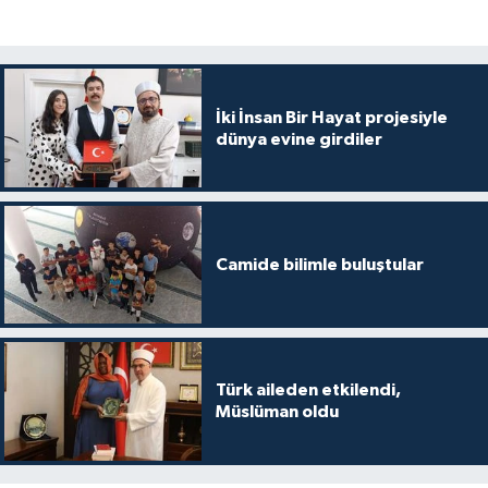
Gümüşhane Müftülüğü
Hakkari Müftülüğü
İki İnsan Bir Hayat projesiyle
Hatay Müftülüğü
dünya evine girdiler
Iğdır Müftülüğü
Isparta Müftülüğü
Camide bilimle buluştular
İstanbul Müftülüğü
İzmir Müftülüğü
Türk aileden etkilendi,
Kahramanmaraş Müftülüğü
Müslüman oldu
Karabük Müftülüğü