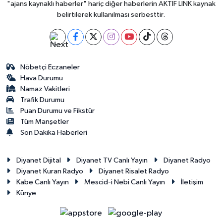
"ajans kaynaklı haberler" hariç diğer haberlerin AKTİF LİNK kaynak
belirtilerek kullanılması serbesttir.
Nöbetçi Eczaneler
Hava Durumu
Namaz Vakitleri
Trafik Durumu
Puan Durumu ve Fikstür
Tüm Manşetler
Son Dakika Haberleri
Diyanet Dijital
Diyanet TV Canlı Yayın
Diyanet Radyo
Diyanet Kuran Radyo
Diyanet Risalet Radyo
Kabe Canlı Yayın
Mescid-i Nebi Canlı Yayın
İletişim
Künye