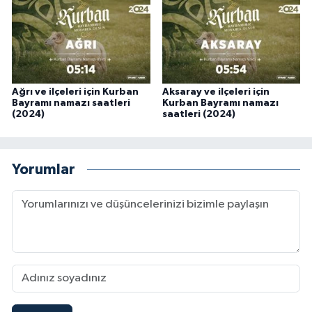
Konya Müftülüğü
Kütahya Müftülüğü
Ağrı ve ilçeleri için Kurban
Aksaray ve ilçeleri için
Malatya Müftülüğü
Bayramı namazı saatleri
Kurban Bayramı namazı
(2024)
saatleri (2024)
Manisa Müftülüğü
Yorumlar
Mardin Müftülüğü
Mersin Müftülüğü
Muğla Müftülüğü
Muş Müftülüğü
Nevşehir Müftülüğü