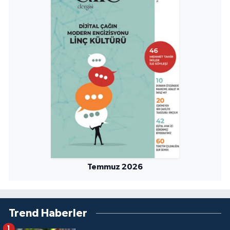
Sivas Müftülüğü
Şanlıurfa Müftülüğü
Şırnak Müftülüğü
Tekirdağ Müftülüğü
Tokat Müftülüğü
Trabzon Müftülüğü
Tunceli Müftülüğü
Temmuz 2026
Uşak Müftülüğü
Trend Haberler
Van Müftülüğü
1