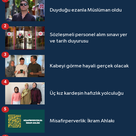
Yalova Müftülüğü
Duyduğu ezanla Müslüman oldu
Yozgat Müftülüğü
2
Sözleşmeli personel alım sınavı yer
Zonguldak Müftülüğü
ve tarih duyurusu
3
Kabeyi görme hayali gerçek olacak
4
Üç kız kardeşin hafızlık yolculuğu
5
Misafirperverlik: İkram Ahlakı