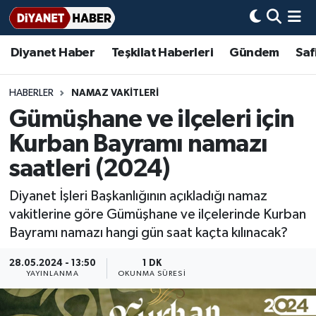
Diyanet Haber
Teşkilat Haberleri
Gündem
Saf
Diyanet Haber
Adana Müftülüğü
Bir Ayet
Aile Dergisi
İmam Hatip Okulları
Başmakale
Hadis-i Şerifler
Nöbetçi Eczaneler
Teşkilat Haberleri
Adıyaman Müftülüğü
Bir Hikaye
Aylık Dergi
Hayat Okumaları
Hava Durumu
HABERLER
NAMAZ VAKITLERI
Gümüşhane ve ilçeleri için
Afyonkarahisar Müftülüğü
Gündem
Biyografiler
Ankara Namaz Vakitleri
Kurban Bayramı namazı
Ağrı Müftülüğü
#Keşfet
Dini kavramlar
Trafik Durumu
saatleri (2024)
Diyanet İşleri Başkanlığının açıkladığı namaz
Aksaray Müftülüğü
Diyanet Bilgi
Basında Bugün
Süper Lig Puan Durumu ve Fikstür
vakitlerine göre Gümüşhane ve ilçelerinde Kurban
Bayramı namazı hangi gün saat kaçta kılınacak?
Amasya Müftülüğü
Diyanet Takvimi
DİYANET eKİTAP
Tüm Manşetler
28.05.2024 - 13:50
1 DK
Ankara Müftülüğü
Dualar
Diyanet Dergi
Son Dakika Haberleri
YAYINLANMA
OKUNMA SÜRESI
Antalya Müftülüğü
Hadislerle İslam
TDV
Haber Arşivi