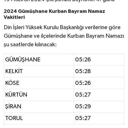
2024 Gümüşhane Kurban Bayram Namaz
Bitlis Müftülüğü
Sağlık
Vakitleri
Din İşleri Yüksek Kurulu Başkanlığı verilerine göre
Bolu Müftülüğü
Makaleler
Gümüşhane ve ilçelerinde Kurban Bayram Namazı
Burdur Müftülüğü
Ekonomi
şu saatlerde kılınacak:
Bursa Müftülüğü
Duyurular
GÜMÜŞHANE
05:26
KELKİT
05:28
Çanakkale Müftülüğü
Podcast
KÖSE
05:26
Çankırı Müftülüğü
Bilim, Teknoloji
KÜRTÜN
05:27
Çorum Müftülüğü
Biyografiler
ŞİRAN
05:29
Denizli Müftülüğü
Diyanet TV
TORUL
05:27