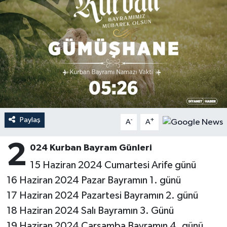
Ardahan Müftülüğü
Kudüs
Hutbeler
Artvin Müftülüğü
Kurban
DİYANET AKADEMİ
Aydın Müftülüğü
Mukabele
DİYANET GENÇLİK
Balıkesir Müftülüğü
Peygamberimizin Hayatı
DİYANET RADYO/TV
Paylaş
-
+
Bartın Müftülüğü
Ramazan
DEPREM
A
A
2
Batman Müftülüğü
Sahabeler
Dünya
024 Kurban Bayram Günleri
15 Haziran 2024 Cumartesi Arife günü
Bayburt Müftülüğü
Zekat
Eğitim
16 Haziran 2024 Pazar Bayramın 1. günü
17 Haziran 2024 Pazartesi Bayramın 2. günü
Bilecik Müftülüğü
Kültür-Sanat
18 Haziran 2024 Salı Bayramın 3. Günü
Bingöl Müftülüğü
Aile
19 Haziran 2024 Çarşamba Bayramın 4. günü