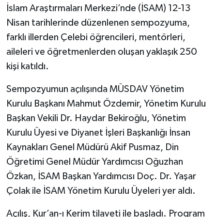
Diyarbakır Müftülüğü
İhtida Haberleri
İslam Araştırmaları Merkezi’nde (İSAM) 12-13
Nisan tarihlerinde düzenlenen sempozyuma,
Düzce Müftülüğü
YAŞAM
farklı illerden Çelebi öğrencileri, mentörleri,
aileleri ve öğretmenlerden oluşan yaklaşık 250
Edirne Müftülüğü
kişi katıldı.
Elazığ Müftülüğü
Sempozyumun açılışında MÜSDAV Yönetim
Erzincan Müftülüğü
Kurulu Başkanı Mahmut Özdemir, Yönetim Kurulu
Başkan Vekili Dr. Haydar Bekiroğlu, Yönetim
Erzurum Müftülüğü
Kurulu Üyesi ve Diyanet İşleri Başkanlığı İnsan
Kaynakları Genel Müdürü Akif Pusmaz, Din
Eskişehir Müftülüğü
Öğretimi Genel Müdür Yardımcısı Oğuzhan
Özkan, İSAM Başkan Yardımcısı Doç. Dr. Yaşar
Gaziantep Müftülüğü
Çolak ile İSAM Yönetim Kurulu Üyeleri yer aldı.
Giresun Müftülüğü
Açılış, Kur’an-ı Kerim tilaveti ile başladı. Program