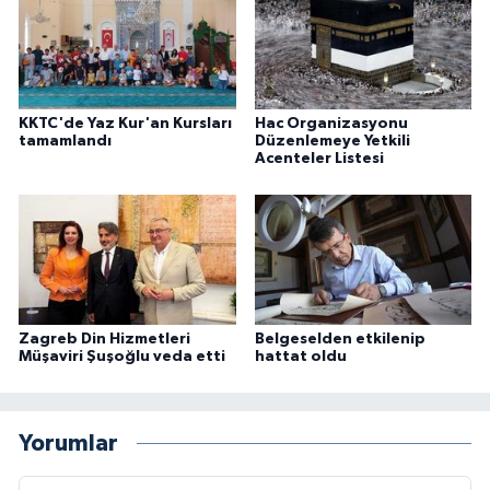
KKTC'de Yaz Kur'an Kursları
Hac Organizasyonu
tamamlandı
Düzenlemeye Yetkili
Acenteler Listesi
Zagreb Din Hizmetleri
Belgeselden etkilenip
Müşaviri Şuşoğlu veda etti
hattat oldu
Yorumlar