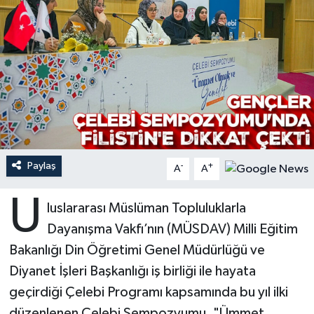
Ardahan Müftülüğü
Kudüs
Hutbeler
Artvin Müftülüğü
Kurban
DİYANET AKADEMİ
Aydın Müftülüğü
Mukabele
DİYANET GENÇLİK
Balıkesir Müftülüğü
Peygamberimizin Hayatı
DİYANET RADYO/TV
Paylaş
-
+
Bartın Müftülüğü
Ramazan
DEPREM
A
A
U
Batman Müftülüğü
Sahabeler
Dünya
luslararası Müslüman Topluluklarla
Dayanışma Vakfı’nın (MÜSDAV) Milli Eğitim
Bayburt Müftülüğü
Zekat
Eğitim
Bakanlığı Din Öğretimi Genel Müdürlüğü ve
Diyanet İşleri Başkanlığı iş birliği ile hayata
Bilecik Müftülüğü
Kültür-Sanat
geçirdiği Çelebi Programı kapsamında bu yıl ilki
Bingöl Müftülüğü
Aile
düzenlenen Çelebi Sempozyumu, "Ümmet