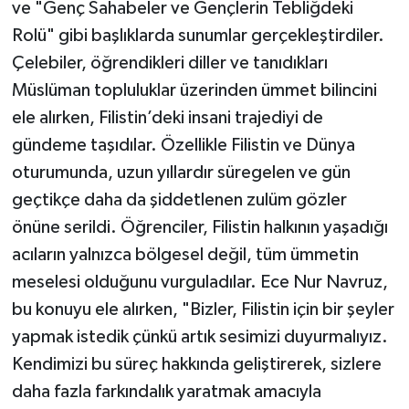
ve "Genç Sahabeler ve Gençlerin Tebliğdeki
Sivas Müftülüğü
Rolü" gibi başlıklarda sunumlar gerçekleştirdiler.
Şanlıurfa Müftülüğü
Çelebiler, öğrendikleri diller ve tanıdıkları
Müslüman topluluklar üzerinden ümmet bilincini
Şırnak Müftülüğü
ele alırken, Filistin’deki insani trajediyi de
gündeme taşıdılar. Özellikle Filistin ve Dünya
Tekirdağ Müftülüğü
oturumunda, uzun yıllardır süregelen ve gün
Tokat Müftülüğü
geçtikçe daha da şiddetlenen zulüm gözler
önüne serildi. Öğrenciler, Filistin halkının yaşadığı
Trabzon Müftülüğü
acıların yalnızca bölgesel değil, tüm ümmetin
meselesi olduğunu vurguladılar. Ece Nur Navruz,
Tunceli Müftülüğü
bu konuyu ele alırken, "Bizler, Filistin için bir şeyler
yapmak istedik çünkü artık sesimizi duyurmalıyız.
Uşak Müftülüğü
Kendimizi bu süreç hakkında geliştirerek, sizlere
Van Müftülüğü
daha fazla farkındalık yaratmak amacıyla