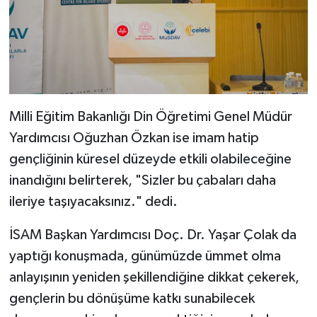
Konya Müftülüğü
Kütahya Müftülüğü
Malatya Müftülüğü
Milli Eğitim Bakanlığı Din Öğretimi Genel Müdür
Manisa Müftülüğü
Yardımcısı Oğuzhan Özkan ise imam hatip
gençliğinin küresel düzeyde etkili olabileceğine
Mardin Müftülüğü
inandığını belirterek, "Sizler bu çabaları daha
ileriye taşıyacaksınız." dedi.
Mersin Müftülüğü
İSAM Başkan Yardımcısı Doç. Dr. Yaşar Çolak da
Muğla Müftülüğü
yaptığı konuşmada, günümüzde ümmet olma
anlayışının yeniden şekillendiğine dikkat çekerek,
Muş Müftülüğü
gençlerin bu dönüşüme katkı sunabilecek
Nevşehir Müftülüğü