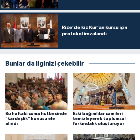
Rize’de kız Kur’an kursu için
protokol imzalandı
Bunlar da ilginizi çekebilir
Bu haftaki cuma hutbesinde
Eski bağımlılar camileri
"kardeşlik" konusu ele
temizleyerek toplumsal
alındı
farkındalık oluşturuyor