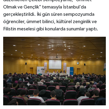
Olmak ve Gençlik" temasıyla İstanbul’da
Bitlis Müftülüğü
Sağlık
gerçekleştirildi. İki gün süren sempozyumda
öğrenciler, ümmet bilinci, kültürel zenginlik ve
Bolu Müftülüğü
Makaleler
Filistin meselesi gibi konularda sunumlar yaptı.
Burdur Müftülüğü
Ekonomi
Bursa Müftülüğü
Duyurular
Çanakkale Müftülüğü
Podcast
Çankırı Müftülüğü
Bilim, Teknoloji
Çorum Müftülüğü
Biyografiler
Denizli Müftülüğü
Diyanet TV