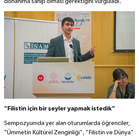
donanıma sahip olması gerektiğini vurguladı.
Niğde Müftülüğü
Ordu Müftülüğü
Osmaniye Müftülüğü
Rize Müftülüğü
Sakarya Müftülüğü
Samsun Müftülüğü
"Filistin için bir şeyler yapmak istedik"
Siirt Müftülüğü
Sempozyumda yer alan oturumlarda öğrenciler,
Sinop Müftülüğü
"Ümmetin Kültürel Zenginliği", "Filistin ve Dünya"