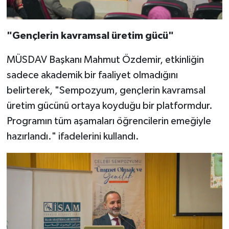
Karaman Müftülüğü
"Gençlerin kavramsal üretim gücü"
Kars Müftülüğü
MÜSDAV Başkanı Mahmut Özdemir, etkinliğin
Kastamonu Müftülüğü
sadece akademik bir faaliyet olmadığını
belirterek, "Sempozyum, gençlerin kavramsal
Kayseri Müftülüğü
üretim gücünü ortaya koyduğu bir platformdur.
Kilis Müftülüğü
Programın tüm aşamaları öğrencilerin emeğiyle
hazırlandı." ifadelerini kullandı.
Kırıkkale Müftülüğü
Kırklareli Müftülüğü
Kırşehir Müftülüğü
Kocaeli Müftülüğü