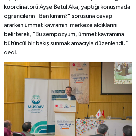
Gümüşhane Müftülüğü
koordinatörü Ayşe Betül Aka, yaptığı konuşmada
öğrencilerin "Ben kimim?" sorusuna cevap
Hakkari Müftülüğü
ararken ümmet kavramını merkeze aldıklarını
belirterek, "Bu sempozyum, ümmet kavramına
Hatay Müftülüğü
bütüncül bir bakış sunmak amacıyla düzenlendi."
Iğdır Müftülüğü
dedi.
Isparta Müftülüğü
İstanbul Müftülüğü
İzmir Müftülüğü
Kahramanmaraş Müftülüğü
Karabük Müftülüğü