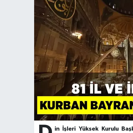
Ardahan Müftülüğü
Kudüs
Hutbeler
Artvin Müftülüğü
Kurban
DİYANET AKADEMİ
Aydın Müftülüğü
Mukabele
DİYANET GENÇLİK
Balıkesir Müftülüğü
Peygamberimizin Hayatı
DİYANET RADYO/TV
Bartın Müftülüğü
Ramazan
DEPREM
Batman Müftülüğü
Sahabeler
Dünya
Bayburt Müftülüğü
Zekat
Eğitim
Bilecik Müftülüğü
Kültür-Sanat
D
in İşleri Yüksek Kurulu Baş
Bingöl Müftülüğü
Aile