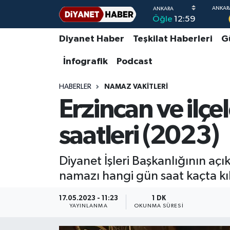
Öğle
12:59
Diyanet Haber
Adana Müftülüğü
Bir Ayet
Aile Dergisi
İmam Hatip Okulları
Başmakale
Hadis-i Şerifler
Nöbetçi Eczaneler
Diyanet Haber
Teşkilat Haberleri
G
İnfografik
Podcast
Teşkilat Haberleri
Adıyaman Müftülüğü
Bir Hikaye
Aylık Dergi
Hayat Okumaları
Hava Durumu
HABERLER
NAMAZ VAKITLERI
Afyonkarahisar Müftülüğü
Gündem
Biyografiler
Ankara Namaz Vakitleri
Erzincan ve ilç
Ağrı Müftülüğü
#Keşfet
Dini kavramlar
Trafik Durumu
saatleri (2023)
Aksaray Müftülüğü
Diyanet Bilgi
Basında Bugün
Süper Lig Puan Durumu ve Fikstür
Diyanet İşleri Başkanlığının aç
Amasya Müftülüğü
Diyanet Takvimi
DİYANET eKİTAP
Tüm Manşetler
namazı hangi gün saat kaçta kı
Ankara Müftülüğü
Dualar
Diyanet Dergi
Son Dakika Haberleri
17.05.2023 - 11:23
1 DK
YAYINLANMA
OKUNMA SÜRESI
Antalya Müftülüğü
Hadislerle İslam
TDV
Haber Arşivi