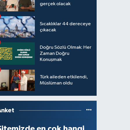
gerçek olacak
Sıcaklıklar 44 dereceye
çıkacak
Doğru Sözlü Olmak: Her
Zaman Doğru
Konuşmak
Türk aileden etkilendi,
Müslüman oldu
Anket
Sitemizde en çok hangi