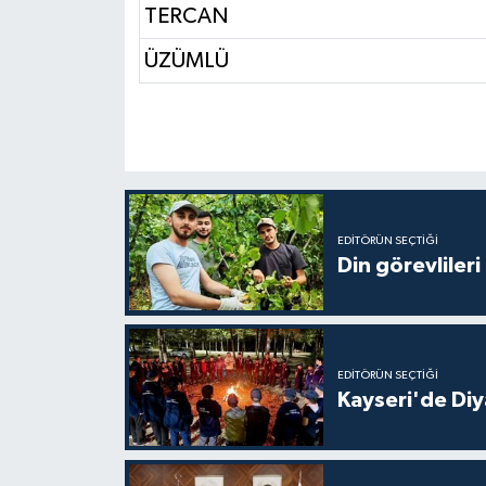
Diyarbakır Müftülüğü
İhtida Haberleri
TERCAN
ÜZÜMLÜ
Düzce Müftülüğü
YAŞAM
Edirne Müftülüğü
Elazığ Müftülüğü
Erzincan Müftülüğü
EDITÖRÜN SEÇTIĞI
Din görevlileri
Erzurum Müftülüğü
Eskişehir Müftülüğü
EDITÖRÜN SEÇTIĞI
Gaziantep Müftülüğü
Kayseri'de Diy
Giresun Müftülüğü