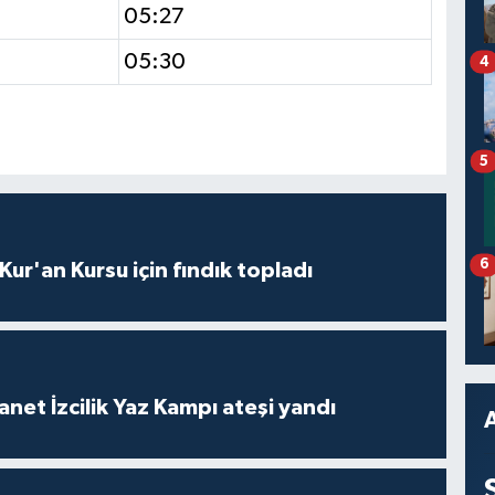
05:27
05:30
4
5
6
 Kur'an Kursu için fındık topladı
anet İzcilik Yaz Kampı ateşi yandı