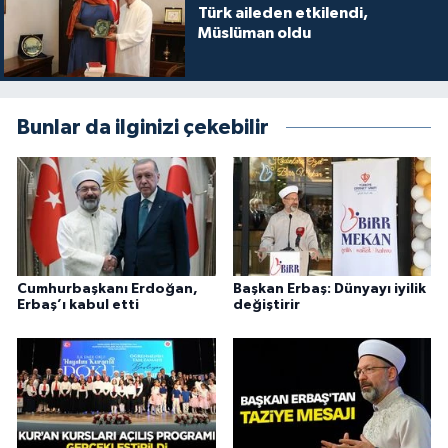
Türk aileden etkilendi,
Karaman Müftülüğü
Müslüman oldu
Kars Müftülüğü
Bunlar da ilginizi çekebilir
Kastamonu Müftülüğü
Kayseri Müftülüğü
Kilis Müftülüğü
Kırıkkale Müftülüğü
Cumhurbaşkanı Erdoğan,
Başkan Erbaş: Dünyayı iyilik
Erbaş’ı kabul etti
değiştirir
Kırklareli Müftülüğü
Kırşehir Müftülüğü
Kocaeli Müftülüğü