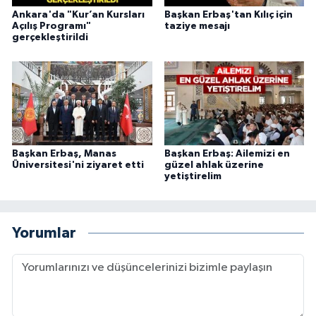
Ankara'da "Kur’an Kursları
Başkan Erbaş'tan Kılıç için
Açılış Programı"
taziye mesajı
Konya Müftülüğü
gerçekleştirildi
Kütahya Müftülüğü
Malatya Müftülüğü
Manisa Müftülüğü
Başkan Erbaş, Manas
Başkan Erbaş: Ailemizi en
Üniversitesi'ni ziyaret etti
güzel ahlak üzerine
Mardin Müftülüğü
yetiştirelim
Mersin Müftülüğü
Yorumlar
Muğla Müftülüğü
Muş Müftülüğü
Nevşehir Müftülüğü