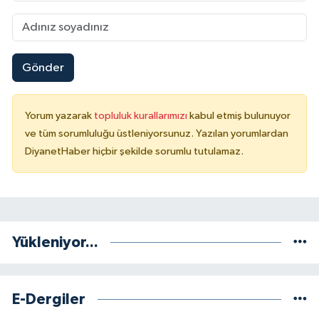
Niğde Müftülüğü
Gönder
Ordu Müftülüğü
Osmaniye Müftülüğü
Yorum yazarak
topluluk kurallarımızı
kabul etmiş bulunuyor
ve tüm sorumluluğu üstleniyorsunuz. Yazılan yorumlardan
Rize Müftülüğü
DiyanetHaber hiçbir şekilde sorumlu tutulamaz.
Sakarya Müftülüğü
Samsun Müftülüğü
Yükleniyor...
Siirt Müftülüğü
Sinop Müftülüğü
E-Dergiler