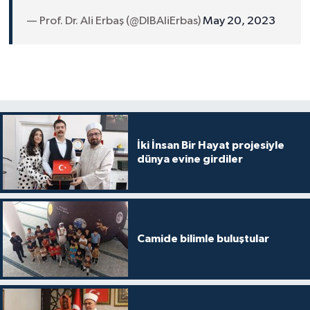
Gümüşhane Müftülüğü
— Prof. Dr. Ali Erbaş (@DIBAliErbas)
May 20, 2023
Hakkari Müftülüğü
Hatay Müftülüğü
Iğdır Müftülüğü
İki İnsan Bir Hayat projesiyle
Isparta Müftülüğü
dünya evine girdiler
İstanbul Müftülüğü
İzmir Müftülüğü
Camide bilimle buluştular
Kahramanmaraş Müftülüğü
Karabük Müftülüğü