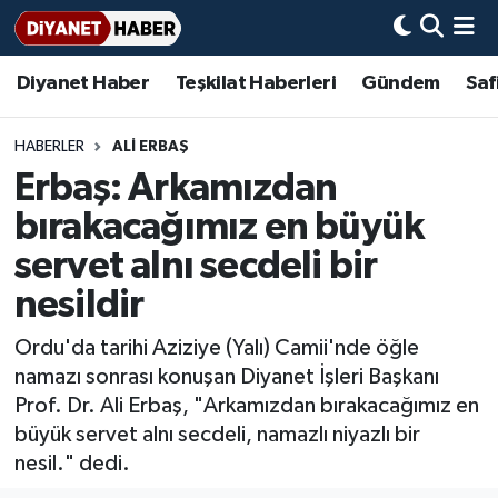
Diyanet Haber
Teşkilat Haberleri
Gündem
Saf
Diyanet Haber
Adana Müftülüğü
Bir Ayet
Aile Dergisi
İmam Hatip Okulları
Başmakale
Hadis-i Şerifler
Nöbetçi Eczaneler
Teşkilat Haberleri
Adıyaman Müftülüğü
Bir Hikaye
Aylık Dergi
Hayat Okumaları
Hava Durumu
HABERLER
ALİ ERBAŞ
Erbaş: Arkamızdan
Afyonkarahisar Müftülüğü
Gündem
Biyografiler
Ankara Namaz Vakitleri
bırakacağımız en büyük
Ağrı Müftülüğü
#Keşfet
Dini kavramlar
Trafik Durumu
servet alnı secdeli bir
nesildir
Aksaray Müftülüğü
Diyanet Bilgi
Basında Bugün
Süper Lig Puan Durumu ve Fikstür
Ordu'da tarihi Aziziye (Yalı) Camii'nde öğle
Amasya Müftülüğü
Diyanet Takvimi
DİYANET eKİTAP
Tüm Manşetler
namazı sonrası konuşan Diyanet İşleri Başkanı
Prof. Dr. Ali Erbaş, "Arkamızdan bırakacağımız en
Ankara Müftülüğü
Dualar
Diyanet Dergi
Son Dakika Haberleri
büyük servet alnı secdeli, namazlı niyazlı bir
nesil." dedi.
Antalya Müftülüğü
Hadislerle İslam
TDV
Haber Arşivi