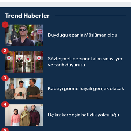
Yalova Müftülüğü
Trend Haberler
Yozgat Müftülüğü
1
Duyduğu ezanla Müslüman oldu
Zonguldak Müftülüğü
2
Sözleşmeli personel alım sınavı yer
ve tarih duyurusu
3
Kabeyi görme hayali gerçek olacak
4
Üç kız kardeşin hafızlık yolculuğu
5