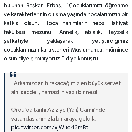
Diyarbakır Müftülüğü
İhtida Haberleri
bulunan Başkan Erbaş, “Çocuklarımızı öğrenme
ve karakterlerinin oluşma yaşında hocalarımızın bir
Düzce Müftülüğü
YAŞAM
katkısı olsun. Hoca hanımların hepsi ilahiyat
fakültesi mezunu. Annelik, ablalık, teyzelik
Edirne Müftülüğü
şefkatiyle yaklaşarak yetiştirdiğimiz
Elazığ Müftülüğü
çocuklarımızın karakterleri Müslümanca, mümince
olsun diye çırpınıyoruz.” diye konuştu.
Erzincan Müftülüğü
Erzurum Müftülüğü
"Arkamızdan bırakacağımız en büyük servet
alnı secdeli, namazlı niyazlı bir nesil"
Eskişehir Müftülüğü
Gaziantep Müftülüğü
Ordu’da tarihi Aziziye (Yalı) Camii’nde
vatandaşlarımızla bir araya geldik.
Giresun Müftülüğü
pic.twitter.com/xjWuo43mBt