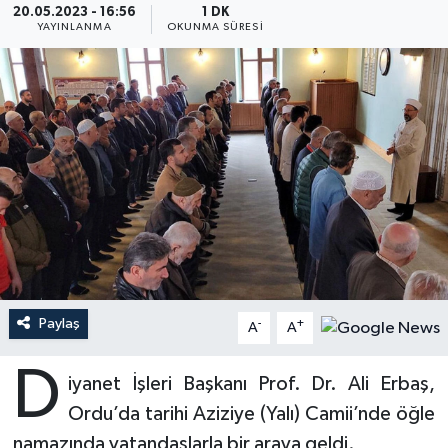
20.05.2023 - 16:56
1 DK
YAYINLANMA
OKUNMA SÜRESI
Ardahan Müftülüğü
Kudüs
Hutbeler
Artvin Müftülüğü
Kurban
DİYANET AKADEMİ
Aydın Müftülüğü
Mukabele
DİYANET GENÇLİK
Balıkesir Müftülüğü
Peygamberimizin Hayatı
DİYANET RADYO/TV
Bartın Müftülüğü
Ramazan
DEPREM
Batman Müftülüğü
Sahabeler
Dünya
Paylaş
-
+
A
A
Bayburt Müftülüğü
Zekat
Eğitim
D
iyanet İşleri Başkanı Prof. Dr. Ali Erbaş,
Bilecik Müftülüğü
Kültür-Sanat
Ordu’da tarihi Aziziye (Yalı) Camii’nde öğle
namazında vatandaşlarla bir araya geldi.
Bingöl Müftülüğü
Aile