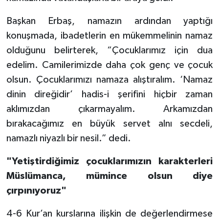
Başkan Erbaş, namazın ardından yaptığı
Bitlis Müftülüğü
Sağlık
konuşmada, ibadetlerin en mükemmelinin namaz
Bolu Müftülüğü
Makaleler
olduğunu belirterek, “Çocuklarımız için dua
edelim. Camilerimizde daha çok genç ve çocuk
Burdur Müftülüğü
Ekonomi
olsun. Çocuklarımızı namaza alıştıralım. ‘Namaz
dinin direğidir’ hadis-i şerifini hiçbir zaman
Bursa Müftülüğü
Duyurular
aklımızdan çıkarmayalım. Arkamızdan
Çanakkale Müftülüğü
Podcast
bırakacağımız en büyük servet alnı secdeli,
namazlı niyazlı bir nesil.” dedi.
Çankırı Müftülüğü
Bilim, Teknoloji
"Yetiştirdiğimiz çocuklarımızın karakterleri
Çorum Müftülüğü
Biyografiler
Müslümanca, mümince olsun diye
çırpınıyoruz"
Denizli Müftülüğü
Diyanet TV
4-6 Kur’an kurslarına ilişkin de değerlendirmese