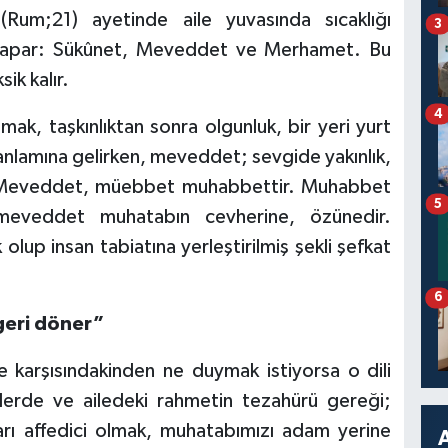
’(Rum;21) ayetinde aile yuvasında sıcaklığı
3
yapar: Sükûnet, Meveddet ve Merhamet. Bu
ik kalır.
4
ak, taşkınlıktan sonra olgunluk, bir yeri yurt
lamına gelirken, meveddet; sevgide yakınlık,
ir. Meveddet, müebbet muhabbettir. Muhabbet
5
meveddet muhatabın cevherine, özünedir.
lup insan tabiatına yerleştirilmiş şekli şefkat
6
geri döner”
de karşısındakinden ne duymak istiyorsa o dili
işkilerde ve ailedeki rahmetin tezahürü gereği;
rı affedici olmak, muhatabımızı adam yerine