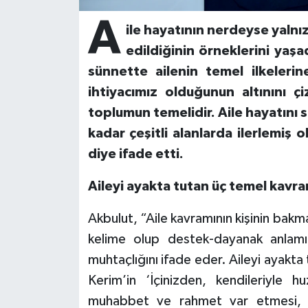
A
ile hayatının nerdeyse yalnı
Bitlis Müftülüğü
Sağlık
edildiğinin örneklerini yaş
Bolu Müftülüğü
Makaleler
sünnette ailenin temel ilkeler
ihtiyacımız olduğunun altınını ç
Burdur Müftülüğü
Ekonomi
toplumun temelidir. Aile hayatını
kadar çeşitli alanlarda ilerlemi
Bursa Müftülüğü
Duyurular
diye ifade etti.
Çanakkale Müftülüğü
Podcast
Aileyi ayakta tutan üç temel kav
Çankırı Müftülüğü
Bilim, Teknoloji
Akbulut, “Aile kavramının kişinin bakma
kelime olup destek-dayanak anlamına
Çorum Müftülüğü
Biyografiler
muhtaçlığını ifade eder. Aileyi ayakt
Denizli Müftülüğü
Diyanet TV
Kerim’in ‘İçinizden, kendileriyle h
muhabbet ve rahmet var etmesi, O'