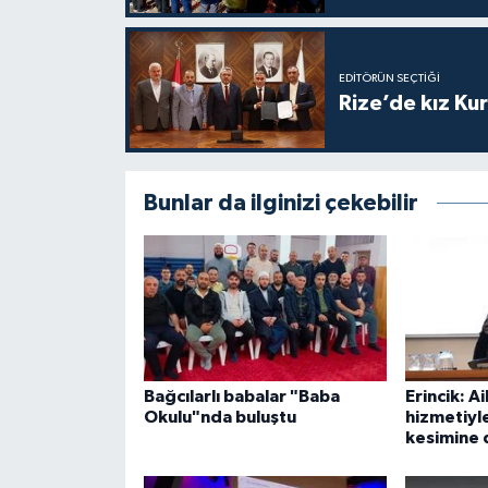
Niğde Müftülüğü
EDITÖRÜN SEÇTIĞI
Rize’de kız Ku
Ordu Müftülüğü
Osmaniye Müftülüğü
Bunlar da ilginizi çekebilir
Rize Müftülüğü
Sakarya Müftülüğü
Samsun Müftülüğü
Siirt Müftülüğü
Bağcılarlı babalar "Baba
Erincik: Ai
Okulu"nda buluştu
hizmetiyl
kesimine
Sinop Müftülüğü