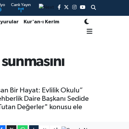
dyo
Canlı Yayın
yurular
Kur'an-ı Kerim
l sunmasını
an Bir Hayat: Evlilik Okulu”
ehberlik Daire Başkanı Sedide
Tutan Değerler" konusu ele
-
+