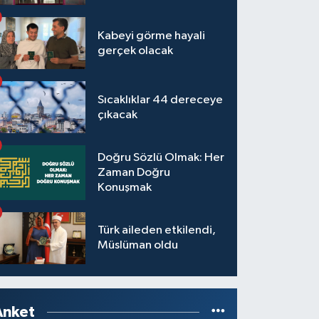
Kabeyi görme hayali
gerçek olacak
Sıcaklıklar 44 dereceye
çıkacak
Doğru Sözlü Olmak: Her
Zaman Doğru
Konuşmak
Türk aileden etkilendi,
Müslüman oldu
Anket