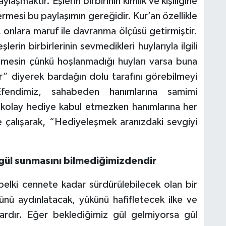
aylaşmaktır. Eşlerin birbirinin kimlik ve kişiliğine
rmesi bu paylaşımın gereğidir. Kur’an özellikle
 onlara maruf ile davranma ölçüsü getirmiştir.
lerin birbirlerinin sevmedikleri huylarıyla ilgili
emesin çünkü hoşlanmadığı huyları varsa buna
ır” diyerek bardağın dolu tarafını görebilmeyi
Efendimiz, sahabeden hanımlarına samimi
y kolay hediye kabul etmezken hanımlarına her
 çalışarak, “Hediyeleşmek aranızdaki sevgiyi
gül sunmasını bilmediğimizdendir
 belki cennete kadar sürdürülebilecek olan bir
önünü aydınlatacak, yükünü hafifletecek ilke ve
vardır. Eğer beklediğimiz gül gelmiyorsa gül