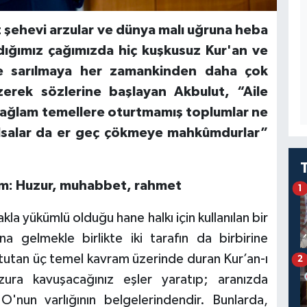
z şehevi arzular ve dünya malı uğruna heba
adığımız çağımızda hiç kuşkusuz Kur'an ve
ine sarılmaya her zamankinden daha çok
izerek sözlerine başlayan Akbulut, “Aile
 sağlam temellere oturtmamış toplumlar ne
ş olsalar da er geç çökmeye mahkûmdurlar”
ram: Huzur, muhabbet, rahmet
1
kla yükümlü olduğu hane halkı için kullanılan bir
 gelmekle birlikte iki tarafın da birbirine
a tutan üç temel kavram üzerinde duran Kur’an-ı
2
uzura kavuşacağınız eşler yaratıp; aranızda
nun varlığının belgelerindendir. Bunlarda,