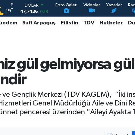
Foto Galeri
Videolar
Yazarlar
Ra
DOLAR
°
19
47,7436
0.18
EURO
ündem
Safi Arpaguş
Filistin
TDV
Hutbeler
Du
55,2510
0.32
STERLİN
64,4811
0.38
GRAM ALTIN
6648.99
2.59
BİST100
iz gül gelmiyorsa gü
13.779
-14
ndir
e ve Gençlik Merkezi (TDV KAGEM), “İki ins
 Hizmetleri Genel Müdürlüğü Aile ve Dini R
ünnet penceresi üzerinden "Aileyi Ayakta 