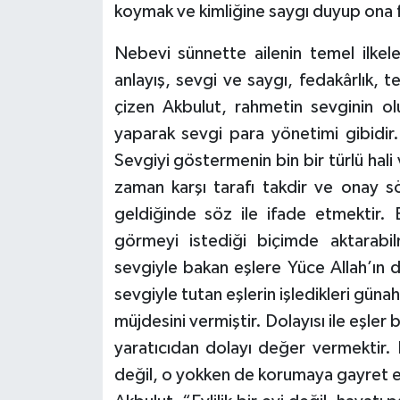
koymak ve kimliğine saygı duyup ona f
Gümüşhane Müftülüğü
Nebevi sünnette ailenin temel ilkele
Hakkari Müftülüğü
anlayış, sevgi ve saygı, fedakârlık, t
çizen Akbulut, rahmetin sevginin ol
Hatay Müftülüğü
yaparak sevgi para yönetimi gibidir.
Iğdır Müftülüğü
Sevgiyi göstermenin bin bir türlü hali
zaman karşı tarafı takdir ve onay sö
Isparta Müftülüğü
geldiğinde söz ile ifade etmektir.
görmeyi istediği biçimde aktarabi
İstanbul Müftülüğü
sevgiyle bakan eşlere Yüce Allah’ın d
İzmir Müftülüğü
sevgiyle tutan eşlerin işledikleri gün
müjdesini vermiştir. Dolayısı ile eşler 
Kahramanmaraş Müftülüğü
yaratıcıdan dolayı değer vermektir.
değil, o yokken de korumaya gayret e
Karabük Müftülüğü