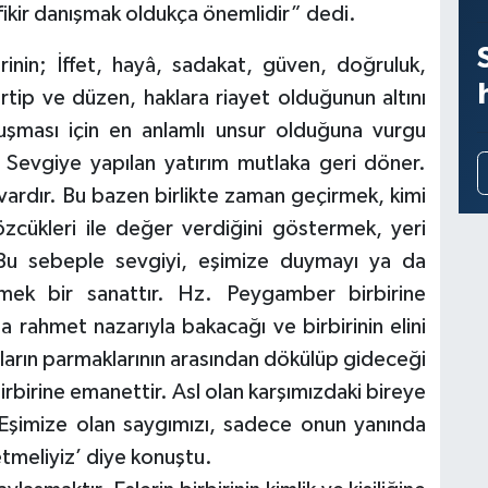
ikir danışmak oldukça önemlidir” dedi.
rinin; İffet, hayâ, sadakat, güven, doğruluk,
ertip ve düzen, haklara riayet olduğunun altını
uşması için en anlamlı unsur olduğuna vurgu
 Sevgiye yapılan yatırım mutlaka geri döner.
 vardır. Bu bazen birlikte zaman geçirmek, kimi
zcükleri ile değer verdiğini göstermek, yeri
 Bu sebeple sevgiyi, eşimize duymayı ya da
lmek bir sanattır. Hz. Peygamber birbirine
a rahmet nazarıyla bakacağı ve birbirinin elini
ahların parmaklarının arasından dökülüp gideceği
birbirine emanettir. Asl olan karşımızdaki bireye
 Eşimize olan saygımızı, sadece onun yanında
tmeliyiz’ diye konuştu.