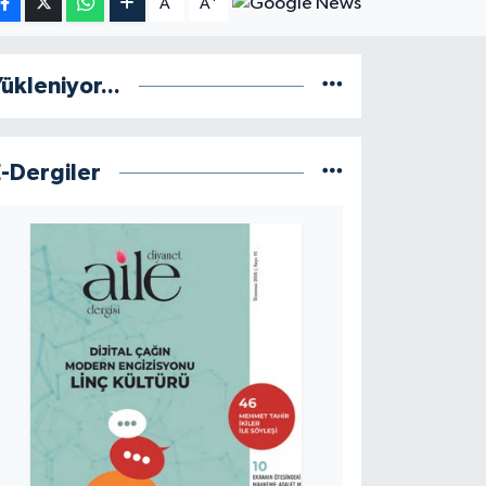
A
A
ükleniyor...
E-Dergiler