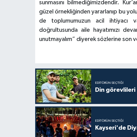
sunmasını bilmediğimizdendir. Kur’a
güzel örnekliğinden yararlanıp bu yo
Konya Müftülüğü
de toplumumuzun acil ihtiyacı va
Kütahya Müftülüğü
doğrultusunda aile hayatımızı devam
unutmayalım” diyerek sözlerine son v
Malatya Müftülüğü
Manisa Müftülüğü
Mardin Müftülüğü
EDITÖRÜN SEÇTIĞI
Din görevlileri
Mersin Müftülüğü
Muğla Müftülüğü
Muş Müftülüğü
EDITÖRÜN SEÇTIĞI
Kayseri'de Diy
Nevşehir Müftülüğü