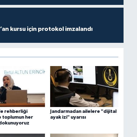
r’an kursu için protokol imzalandı
le rehberliği
Jandarmadan ailelere "dijital
e toplumun her
ayak izi" uyarısı
 dokunuyoruz