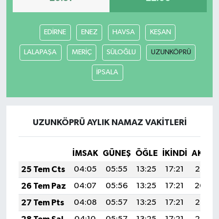
Bitlis Müftülüğü
Sağlık
EDİRNE
ENEZ
HAVSA
KEŞAN
Bolu Müftülüğü
Makaleler
LALAPAŞA
MERİÇ
SÜLOĞLU
UZUNKÖPRÜ
Burdur Müftülüğü
Ekonomi
İPSALA
Bursa Müftülüğü
Duyurular
Çanakkale Müftülüğü
Podcast
UZUNKÖPRÜ AYLIK NAMAZ VAKITLERI
Çankırı Müftülüğü
Bilim, Teknoloji
İMSAK
GÜNEŞ
ÖĞLE
İKINDI
AKŞA
25 Tem Cts
04:05
05:55
13:25
17:21
20:45
Çorum Müftülüğü
Biyografiler
26 Tem Paz
04:07
05:56
13:25
17:21
20:44
Denizli Müftülüğü
Diyanet TV
27 Tem Pts
04:08
05:57
13:25
17:21
20:43