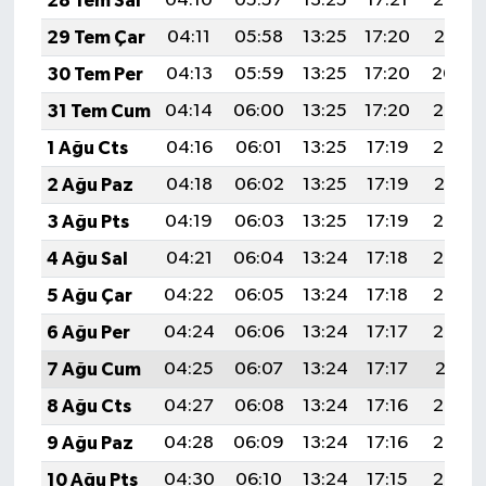
28 Tem Sal
04:10
05:57
13:25
17:21
20:42
Diyarbakır Müftülüğü
İhtida Haberleri
29 Tem Çar
04:11
05:58
13:25
17:20
20:41
Düzce Müftülüğü
YAŞAM
30 Tem Per
04:13
05:59
13:25
17:20
20:40
31 Tem Cum
04:14
06:00
13:25
17:20
20:39
Edirne Müftülüğü
1 Ağu Cts
04:16
06:01
13:25
17:19
20:38
Elazığ Müftülüğü
2 Ağu Paz
04:18
06:02
13:25
17:19
20:37
3 Ağu Pts
04:19
06:03
13:25
17:19
20:36
Erzincan Müftülüğü
4 Ağu Sal
04:21
06:04
13:24
17:18
20:35
Erzurum Müftülüğü
5 Ağu Çar
04:22
06:05
13:24
17:18
20:34
6 Ağu Per
04:24
06:06
13:24
17:17
20:32
Eskişehir Müftülüğü
7 Ağu Cum
04:25
06:07
13:24
17:17
20:31
Gaziantep Müftülüğü
8 Ağu Cts
04:27
06:08
13:24
17:16
20:30
9 Ağu Paz
04:28
06:09
13:24
17:16
20:29
Giresun Müftülüğü
10 Ağu Pts
04:30
06:10
13:24
17:15
20:27