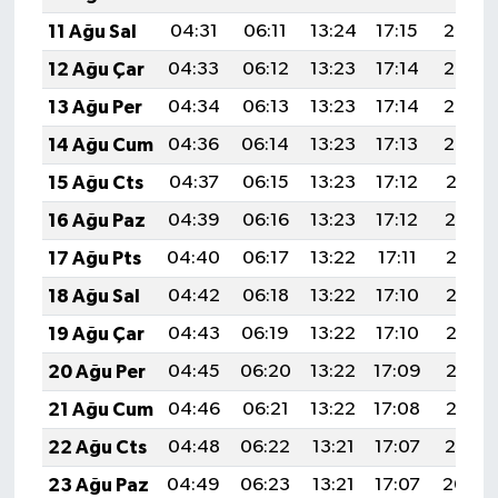
Gümüşhane Müftülüğü
11 Ağu Sal
04:31
06:11
13:24
17:15
20:26
12 Ağu Çar
04:33
06:12
13:23
17:14
20:25
Hakkari Müftülüğü
13 Ağu Per
04:34
06:13
13:23
17:14
20:23
Hatay Müftülüğü
14 Ağu Cum
04:36
06:14
13:23
17:13
20:22
15 Ağu Cts
04:37
06:15
13:23
17:12
20:21
Iğdır Müftülüğü
16 Ağu Paz
04:39
06:16
13:23
17:12
20:19
Isparta Müftülüğü
17 Ağu Pts
04:40
06:17
13:22
17:11
20:18
18 Ağu Sal
04:42
06:18
13:22
17:10
20:16
İstanbul Müftülüğü
19 Ağu Çar
04:43
06:19
13:22
17:10
20:15
İzmir Müftülüğü
20 Ağu Per
04:45
06:20
13:22
17:09
20:13
21 Ağu Cum
04:46
06:21
13:22
17:08
20:12
Kahramanmaraş Müftülüğü
22 Ağu Cts
04:48
06:22
13:21
17:07
20:10
Karabük Müftülüğü
23 Ağu Paz
04:49
06:23
13:21
17:07
20:09