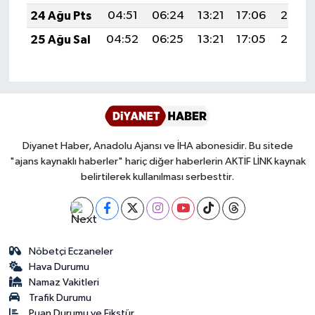
24 Ağu Pts
04:51
06:24
13:21
17:06
20:07
Karaman Müftülüğü
25 Ağu Sal
04:52
06:25
13:21
17:05
20:06
Kars Müftülüğü
Kastamonu Müftülüğü
Kayseri Müftülüğü
Diyanet Haber, Anadolu Ajansı ve İHA abonesidir. Bu sitede
"ajans kaynaklı haberler" hariç diğer haberlerin AKTİF LİNK kaynak
Kilis Müftülüğü
belirtilerek kullanılması serbesttir.
Kırıkkale Müftülüğü
Kırklareli Müftülüğü
Nöbetçi Eczaneler
Hava Durumu
Kırşehir Müftülüğü
Namaz Vakitleri
Trafik Durumu
Kocaeli Müftülüğü
Puan Durumu ve Fikstür