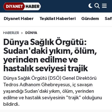
Diyanet Haber
Teşkilat Haberleri
Gündem
Saf
Diyanet Haber
Adana Müftülüğü
Bir Ayet
Aile Dergisi
İmam Hatip Okulları
Başmakale
Hadis-i Şerifler
Nöbetçi Eczaneler
Teşkilat Haberleri
Adıyaman Müftülüğü
Bir Hikaye
Aylık Dergi
Hayat Okumaları
Hava Durumu
HABERLER
DÜNYA
Dünya Sağlık Örgütü:
Afyonkarahisar Müftülüğü
Gündem
Biyografiler
Ankara Namaz Vakitleri
Sudan'daki yıkım, ölüm,
Ağrı Müftülüğü
#Keşfet
Dini kavramlar
Trafik Durumu
yerinden edilme ve
hastalık seviyesi trajik
Aksaray Müftülüğü
Diyanet Bilgi
Basında Bugün
Süper Lig Puan Durumu ve Fikstür
Dünya Sağlık Örgütü (DSÖ) Genel Direktörü
Amasya Müftülüğü
Diyanet Takvimi
DİYANET eKİTAP
Tüm Manşetler
Tedros Adhanom Ghebreyesus, iç savaşın
yaşandığı Sudan'daki yıkım, ölüm, yerinden
Ankara Müftülüğü
Dualar
Diyanet Dergi
Son Dakika Haberleri
edilme ve hastalık seviyesinin "trajik" olduğunu
bildirdi.
Antalya Müftülüğü
Hadislerle İslam
TDV
Haber Arşivi