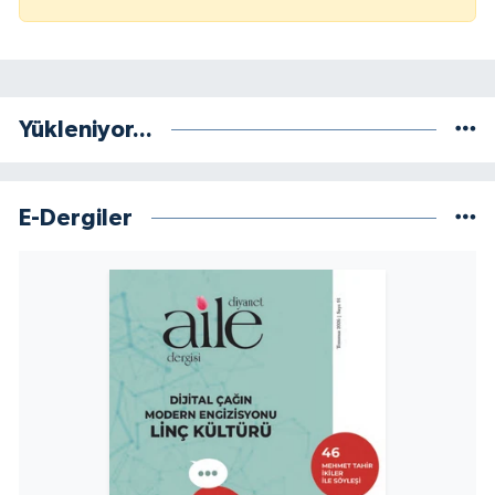
Niğde Müftülüğü
Ordu Müftülüğü
Yükleniyor...
Osmaniye Müftülüğü
E-Dergiler
Rize Müftülüğü
Sakarya Müftülüğü
Samsun Müftülüğü
Siirt Müftülüğü
Sinop Müftülüğü