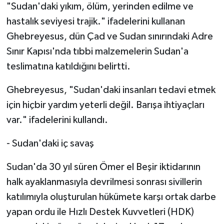
"Sudan'daki yıkım, ölüm, yerinden edilme ve
hastalık seviyesi trajik." ifadelerini kullanan
Bitlis Müftülüğü
Sağlık
Ghebreyesus, dün Çad ve Sudan sınırındaki Adre
Bolu Müftülüğü
Makaleler
Sınır Kapısı'nda tıbbi malzemelerin Sudan'a
teslimatına katıldığını belirtti.
Burdur Müftülüğü
Ekonomi
Ghebreyesus, "Sudan'daki insanları tedavi etmek
Bursa Müftülüğü
Duyurular
için hiçbir yardım yeterli değil. Barışa ihtiyaçları
var." ifadelerini kullandı.
Çanakkale Müftülüğü
Podcast
- Sudan'daki iç savaş
Çankırı Müftülüğü
Bilim, Teknoloji
Sudan'da 30 yıl süren Ömer el Beşir iktidarının
Çorum Müftülüğü
Biyografiler
halk ayaklanmasıyla devrilmesi sonrası sivillerin
katılımıyla oluşturulan hükümete karşı ortak darbe
Denizli Müftülüğü
Diyanet TV
yapan ordu ile Hızlı Destek Kuvvetleri (HDK)