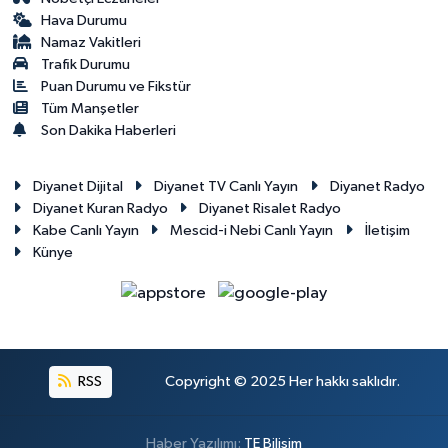
Hava Durumu
Namaz Vakitleri
Trafik Durumu
Puan Durumu ve Fikstür
Tüm Manşetler
Son Dakika Haberleri
Diyanet Dijital
Diyanet TV Canlı Yayın
Diyanet Radyo
Diyanet Kuran Radyo
Diyanet Risalet Radyo
Kabe Canlı Yayın
Mescid-i Nebi Canlı Yayın
İletişim
Künye
RSS
Copyright © 2025 Her hakkı saklıdır.
Haber Yazılımı:
TE Bilişim