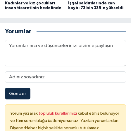
Kadınlar ve kız çocukları
İşgal saldırılarında can
insan ticaretinin hedefinde
kaybı 73 bin 335'e yükseldi
Konya Müftülüğü
Kütahya Müftülüğü
Yorumlar
Malatya Müftülüğü
Manisa Müftülüğü
Mardin Müftülüğü
Mersin Müftülüğü
Gönder
Muğla Müftülüğü
Yorum yazarak
topluluk kurallarımızı
kabul etmiş bulunuyor
Muş Müftülüğü
ve tüm sorumluluğu üstleniyorsunuz. Yazılan yorumlardan
DiyanetHaber hiçbir şekilde sorumlu tutulamaz.
Nevşehir Müftülüğü