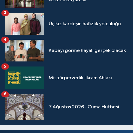
Yalova Müftülüğü
3
Yozgat Müftülüğü
Üç kız kardeşin hafızlık yolculuğu
Zonguldak Müftülüğü
4
Kabeyi görme hayali gerçek olacak
5
Misafirperverlik: İkram Ahlakı
6
7 Ağustos 2026 - Cuma Hutbesi