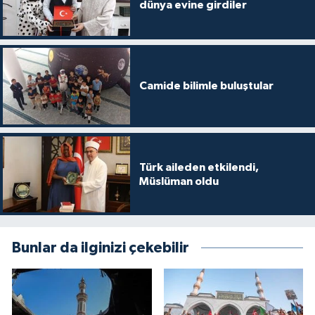
dünya evine girdiler
Gümüşhane Müftülüğü
Hakkari Müftülüğü
Hatay Müftülüğü
Camide bilimle buluştular
Iğdır Müftülüğü
Isparta Müftülüğü
Türk aileden etkilendi,
Müslüman oldu
İstanbul Müftülüğü
İzmir Müftülüğü
Bunlar da ilginizi çekebilir
Kahramanmaraş Müftülüğü
Karabük Müftülüğü