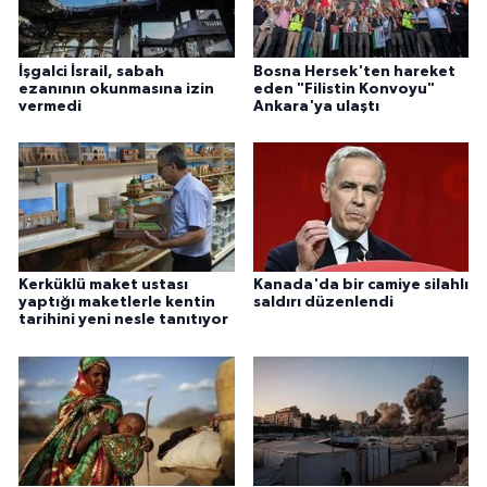
Karaman Müftülüğü
İşgalci İsrail, sabah
Bosna Hersek'ten hareket
Kars Müftülüğü
ezanının okunmasına izin
eden "Filistin Konvoyu"
vermedi
Ankara'ya ulaştı
Kastamonu Müftülüğü
Kayseri Müftülüğü
Kilis Müftülüğü
Kerküklü maket ustası
Kanada'da bir camiye silahlı
yaptığı maketlerle kentin
saldırı düzenlendi
Kırıkkale Müftülüğü
tarihini yeni nesle tanıtıyor
Kırklareli Müftülüğü
Kırşehir Müftülüğü
Kocaeli Müftülüğü