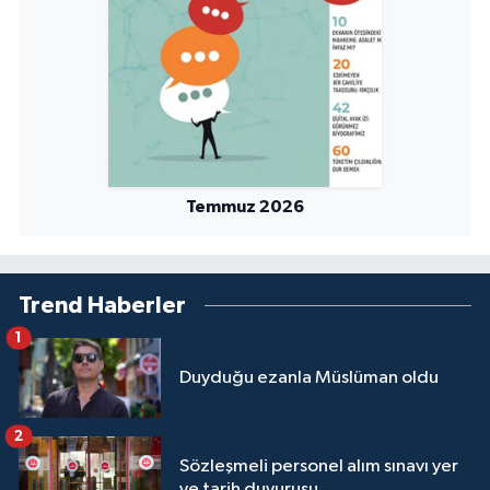
Sivas Müftülüğü
Şanlıurfa Müftülüğü
Şırnak Müftülüğü
Tekirdağ Müftülüğü
Temmuz 2026
Tokat Müftülüğü
Trabzon Müftülüğü
Trend Haberler
1
Tunceli Müftülüğü
Duyduğu ezanla Müslüman oldu
Uşak Müftülüğü
2
Van Müftülüğü
Sözleşmeli personel alım sınavı yer
ve tarih duyurusu