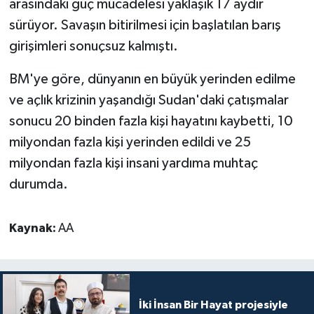
arasındaki güç mücadelesi yaklaşık 17 aydır
Diyarbakır Müftülüğü
İhtida Haberleri
sürüyor. Savaşın bitirilmesi için başlatılan barış
Düzce Müftülüğü
YAŞAM
girişimleri sonuçsuz kalmıştı.
Edirne Müftülüğü
BM'ye göre, dünyanın en büyük yerinden edilme
ve açlık krizinin yaşandığı Sudan'daki çatışmalar
Elazığ Müftülüğü
sonucu 20 binden fazla kişi hayatını kaybetti, 10
milyondan fazla kişi yerinden edildi ve 25
Erzincan Müftülüğü
milyondan fazla kişi insani yardıma muhtaç
durumda.
Erzurum Müftülüğü
Eskişehir Müftülüğü
Kaynak:
AA
Gaziantep Müftülüğü
Giresun Müftülüğü
İki İnsan Bir Hayat projesiyle