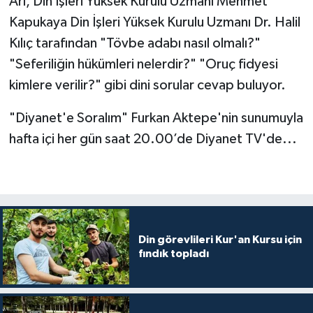
Arı, Din İşleri Yüksek Kurulu Uzmanı Mehmet
Kapukaya Din İşleri Yüksek Kurulu Uzmanı Dr. Halil
Bitlis Müftülüğü
Sağlık
Kılıç tarafından "Tövbe adabı nasıl olmalı?"
"Seferiliğin hükümleri nelerdir?" "Oruç fidyesi
Bolu Müftülüğü
Makaleler
kimlere verilir?" gibi dini sorular cevap buluyor.
Burdur Müftülüğü
Ekonomi
"Diyanet'e Soralım" Furkan Aktepe'nin sunumuyla
hafta içi her gün saat 20.00’de Diyanet TV'de...
Bursa Müftülüğü
Duyurular
Çanakkale Müftülüğü
Podcast
Çankırı Müftülüğü
Bilim, Teknoloji
Din görevlileri Kur'an Kursu için
Çorum Müftülüğü
Biyografiler
fındık topladı
Denizli Müftülüğü
Diyanet TV