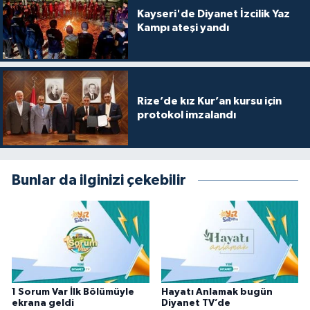
Diyarbakır Müftülüğü
İhtida Haberleri
Kayseri'de Diyanet İzcilik Yaz
Kampı ateşi yandı
Düzce Müftülüğü
YAŞAM
Edirne Müftülüğü
Rize’de kız Kur’an kursu için
Elazığ Müftülüğü
protokol imzalandı
Erzincan Müftülüğü
Bunlar da ilginizi çekebilir
Erzurum Müftülüğü
Eskişehir Müftülüğü
Gaziantep Müftülüğü
Giresun Müftülüğü
1 Sorum Var İlk Bölümüyle
Hayatı Anlamak bugün
ekrana geldi
Diyanet TV’de