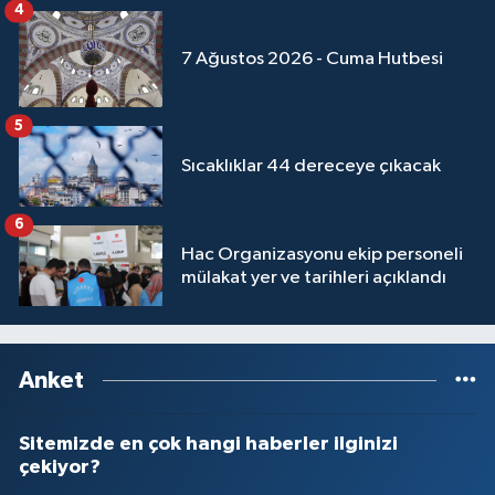
Sivas Müftülüğü
4
7 Ağustos 2026 - Cuma Hutbesi
Şanlıurfa Müftülüğü
Şırnak Müftülüğü
5
Sıcaklıklar 44 dereceye çıkacak
Tekirdağ Müftülüğü
6
Tokat Müftülüğü
Hac Organizasyonu ekip personeli
mülakat yer ve tarihleri açıklandı
Trabzon Müftülüğü
Tunceli Müftülüğü
Anket
Uşak Müftülüğü
Sitemizde en çok hangi haberler ilginizi
Van Müftülüğü
çekiyor?