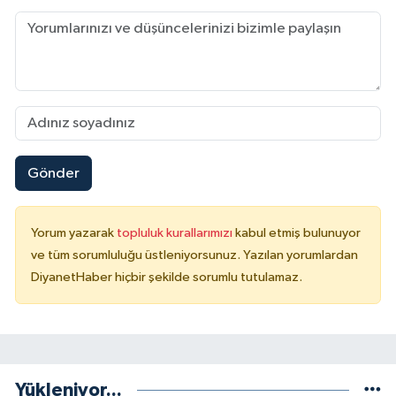
Karaman Müftülüğü
Kars Müftülüğü
Kastamonu Müftülüğü
Kayseri Müftülüğü
Gönder
Kilis Müftülüğü
Yorum yazarak
topluluk kurallarımızı
kabul etmiş bulunuyor
Kırıkkale Müftülüğü
ve tüm sorumluluğu üstleniyorsunuz. Yazılan yorumlardan
DiyanetHaber hiçbir şekilde sorumlu tutulamaz.
Kırklareli Müftülüğü
Kırşehir Müftülüğü
Kocaeli Müftülüğü
Yükleniyor...