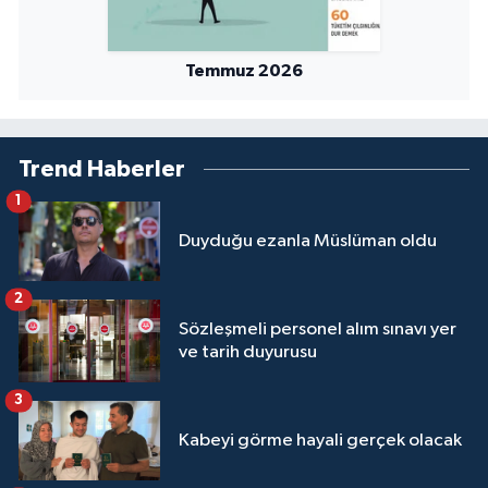
Niğde Müftülüğü
Temmuz 2026
Ordu Müftülüğü
Osmaniye Müftülüğü
Trend Haberler
1
Rize Müftülüğü
Duyduğu ezanla Müslüman oldu
Sakarya Müftülüğü
2
Sözleşmeli personel alım sınavı yer
Samsun Müftülüğü
ve tarih duyurusu
Siirt Müftülüğü
3
Kabeyi görme hayali gerçek olacak
Sinop Müftülüğü