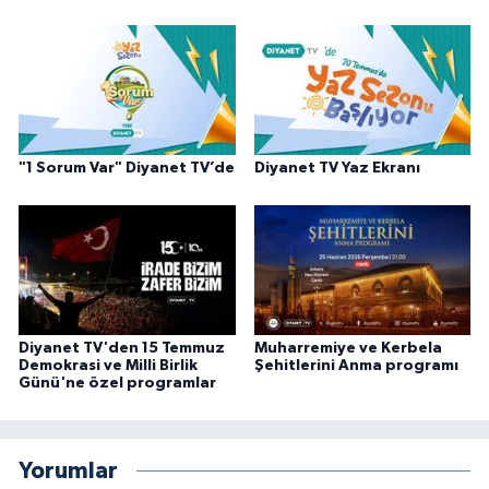
Gümüşhane Müftülüğü
Hakkari Müftülüğü
Hatay Müftülüğü
"1 Sorum Var" Diyanet TV’de
Diyanet TV Yaz Ekranı
Iğdır Müftülüğü
Isparta Müftülüğü
İstanbul Müftülüğü
Diyanet TV'den 15 Temmuz
Muharremiye ve Kerbela
İzmir Müftülüğü
Demokrasi ve Milli Birlik
Şehitlerini Anma programı
Günü'ne özel programlar
Kahramanmaraş Müftülüğü
Karabük Müftülüğü
Yorumlar