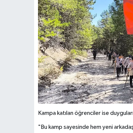
Karaman Müftülüğü
Kars Müftülüğü
Kastamonu Müftülüğü
Kayseri Müftülüğü
Kilis Müftülüğü
Kırıkkale Müftülüğü
Kırklareli Müftülüğü
Kampa katılan öğrenciler ise duyguların
Kırşehir Müftülüğü
"Bu kamp sayesinde hem yeni arkadaş
Kocaeli Müftülüğü