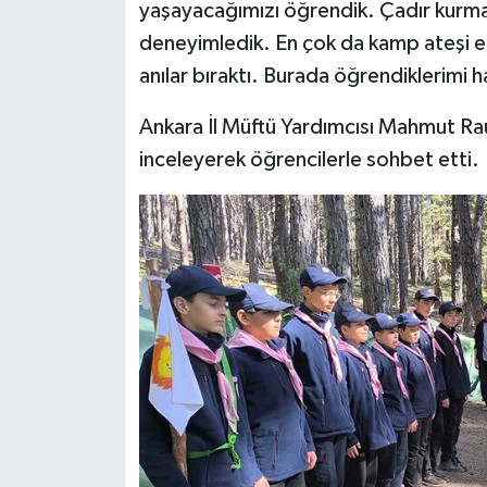
yaşayacağımızı öğrendik. Çadır kurma
deneyimledik. En çok da kamp ateşi e
Konya Müftülüğü
anılar bıraktı. Burada öğrendiklerimi
Kütahya Müftülüğü
Ankara İl Müftü Yardımcısı Mahmut Rau
Malatya Müftülüğü
inceleyerek öğrencilerle sohbet etti.
Manisa Müftülüğü
Mardin Müftülüğü
Mersin Müftülüğü
Muğla Müftülüğü
Muş Müftülüğü
Nevşehir Müftülüğü