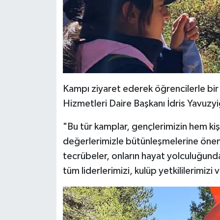
Gümüşhane Müftülüğü
Hakkari Müftülüğü
Hatay Müftülüğü
Iğdır Müftülüğü
Kampı ziyaret ederek öğrencilerle bir 
Hizmetleri Daire Başkanı İdris Yavuzyi
Isparta Müftülüğü
"Bu tür kamplar, gençlerimizin hem kiş
İstanbul Müftülüğü
değerlerimizle bütünleşmelerine öneml
tecrübeler, onların hayat yolculuğund
İzmir Müftülüğü
tüm liderlerimizi, kulüp yetkililerimizi
Kahramanmaraş Müftülüğü
Karabük Müftülüğü