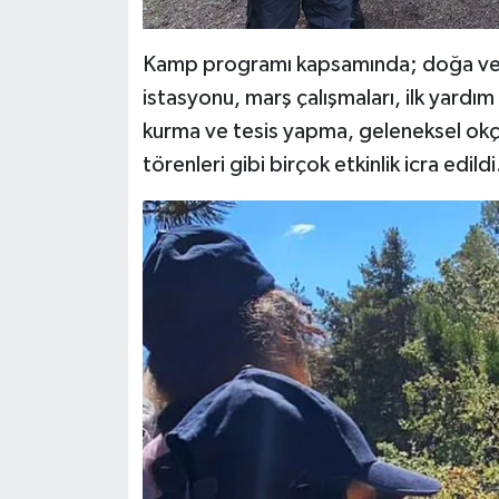
Diyarbakır Müftülüğü
İhtida Haberleri
Kamp programı kapsamında; doğa ve ge
Düzce Müftülüğü
YAŞAM
istasyonu, marş çalışmaları, ilk yardım 
Edirne Müftülüğü
kurma ve tesis yapma, geleneksel okçu
törenleri gibi birçok etkinlik icra edildi
Elazığ Müftülüğü
Erzincan Müftülüğü
Erzurum Müftülüğü
Eskişehir Müftülüğü
Gaziantep Müftülüğü
Giresun Müftülüğü