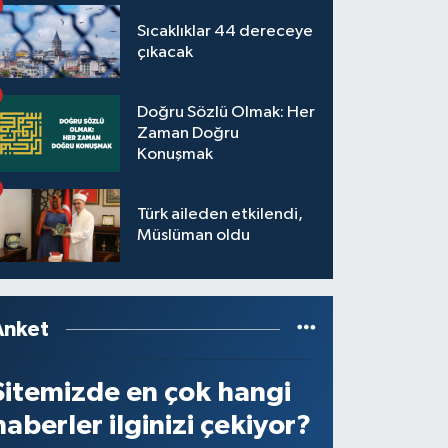
Sıcaklıklar 44 dereceye
çıkacak
Doğru Sözlü Olmak: Her
Zaman Doğru
Konuşmak
Türk aileden etkilendi,
Müslüman oldu
Anket
Sitemizde en çok hangi
haberler ilginizi çekiyor?