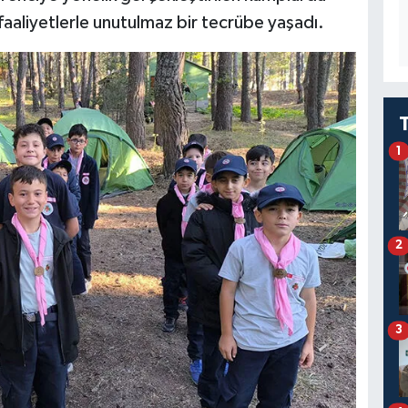
i faaliyetlerle unutulmaz bir tecrübe yaşadı.
1
2
3