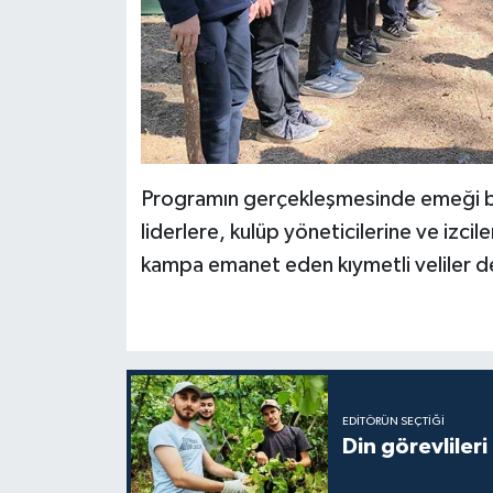
Niğde Müftülüğü
Ordu Müftülüğü
Osmaniye Müftülüğü
Programın gerçekleşmesinde emeği bul
Rize Müftülüğü
liderlere, kulüp yöneticilerine ve izcil
kampa emanet eden kıymetli veliler d
Sakarya Müftülüğü
Samsun Müftülüğü
Siirt Müftülüğü
EDITÖRÜN SEÇTIĞI
Din görevlileri
Sinop Müftülüğü