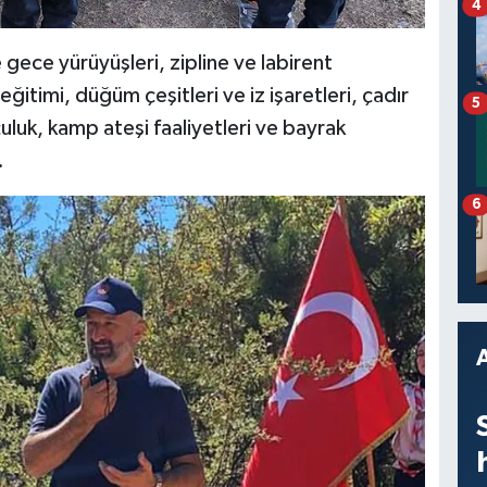
4
ce yürüyüşleri, zipline ve labirent
eğitimi, düğüm çeşitleri ve iz işaretleri, çadır
5
luk, kamp ateşi faaliyetleri ve bayrak
.
6