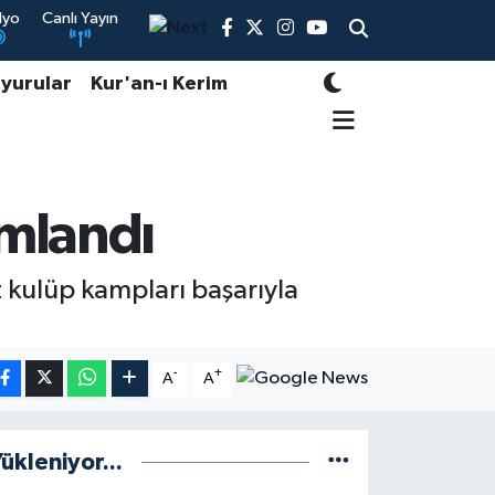
dyo
Canlı Yayın
yurular
Kur'an-ı Kerim
amlandı
 kulüp kampları başarıyla
-
+
A
A
ükleniyor...