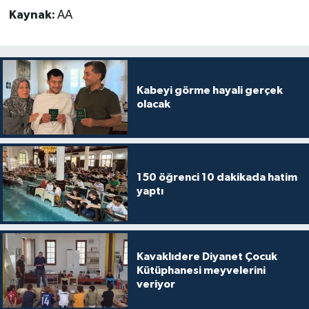
Kaynak:
AA
Karaman Müftülüğü
Kars Müftülüğü
Kastamonu Müftülüğü
Kabeyi görme hayali gerçek
olacak
Kayseri Müftülüğü
Kilis Müftülüğü
150 öğrenci 10 dakikada hatim
yaptı
Kırıkkale Müftülüğü
Kırklareli Müftülüğü
Kavaklıdere Diyanet Çocuk
Kırşehir Müftülüğü
Kütüphanesi meyvelerini
veriyor
Kocaeli Müftülüğü