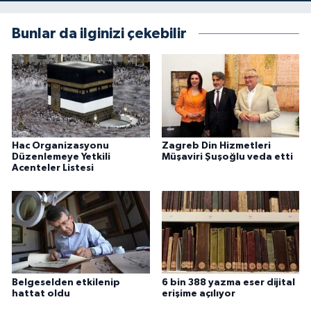
Konya Müftülüğü
Bunlar da ilginizi çekebilir
Kütahya Müftülüğü
Malatya Müftülüğü
Manisa Müftülüğü
Hac Organizasyonu
Zagreb Din Hizmetleri
Düzenlemeye Yetkili
Müşaviri Şuşoğlu veda etti
Acenteler Listesi
Mardin Müftülüğü
Mersin Müftülüğü
Muğla Müftülüğü
Muş Müftülüğü
Belgeselden etkilenip
6 bin 388 yazma eser dijital
hattat oldu
erişime açılıyor
Nevşehir Müftülüğü