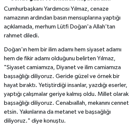
Gümüşhane Müftülüğü
Cumhurbaşkanı Yardımcısı Yılmaz, cenaze
namazının ardından basın mensuplarına yaptığı
Hakkari Müftülüğü
açıklamada, merhum Lütfi Doğan'a Allah'tan
rahmet diledi.
Hatay Müftülüğü
Doğan'ın hem bir ilim adamı hem siyaset adamı
Iğdır Müftülüğü
hem de fikir adamı olduğunu belirten Yılmaz,
Isparta Müftülüğü
"Siyaset camiamıza, Diyanet ve ilim camiamıza
başsağlığı diliyoruz. Geride güzel ve örnek bir
İstanbul Müftülüğü
hayat bıraktı. Yetiştirdiği insanlar, yazdığı eserler,
yaptığı çalışmalar geriye kalmış oldu. Millet olarak
İzmir Müftülüğü
başsağlığı diliyoruz. Cenabıallah, mekanını cennet
Kahramanmaraş Müftülüğü
etsin. Yakınlarına da metanet ve başsağlığı
diliyoruz." diye konuştu.
Karabük Müftülüğü