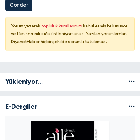
Sivas Müftülüğü
Gönder
Şanlıurfa Müftülüğü
Yorum yazarak
topluluk kurallarımızı
kabul etmiş bulunuyor
ve tüm sorumluluğu üstleniyorsunuz. Yazılan yorumlardan
Şırnak Müftülüğü
DiyanetHaber hiçbir şekilde sorumlu tutulamaz.
Tekirdağ Müftülüğü
Tokat Müftülüğü
Yükleniyor...
Trabzon Müftülüğü
Tunceli Müftülüğü
E-Dergiler
Uşak Müftülüğü
Van Müftülüğü