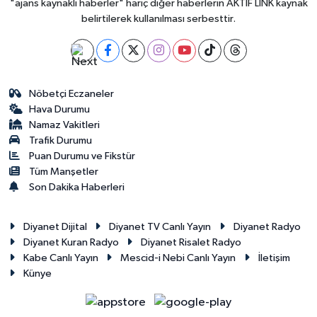
"ajans kaynaklı haberler" hariç diğer haberlerin AKTİF LİNK kaynak
belirtilerek kullanılması serbesttir.
Nöbetçi Eczaneler
Hava Durumu
Namaz Vakitleri
Trafik Durumu
Puan Durumu ve Fikstür
Tüm Manşetler
Son Dakika Haberleri
Diyanet Dijital
Diyanet TV Canlı Yayın
Diyanet Radyo
Diyanet Kuran Radyo
Diyanet Risalet Radyo
Kabe Canlı Yayın
Mescid-i Nebi Canlı Yayın
İletişim
Künye