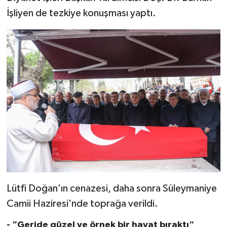
Diyarbakır Müftülüğü
İhtida Haberleri
İşliyen de tezkiye konuşması yaptı.
Düzce Müftülüğü
YAŞAM
Edirne Müftülüğü
Elazığ Müftülüğü
Erzincan Müftülüğü
Erzurum Müftülüğü
Eskişehir Müftülüğü
Gaziantep Müftülüğü
Lütfi Doğan'ın cenazesi, daha sonra Süleymaniye
Camii Haziresi'nde toprağa verildi.
Giresun Müftülüğü
- "Geride güzel ve örnek bir hayat bıraktı"