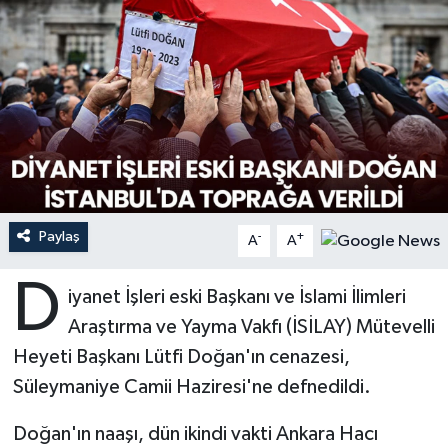
Ardahan Müftülüğü
Kudüs
Hutbeler
Artvin Müftülüğü
Kurban
DİYANET AKADEMİ
Aydın Müftülüğü
Mukabele
DİYANET GENÇLİK
Balıkesir Müftülüğü
Peygamberimizin Hayatı
DİYANET RADYO/TV
Paylaş
-
+
Bartın Müftülüğü
Ramazan
DEPREM
A
A
D
Batman Müftülüğü
Sahabeler
Dünya
iyanet İşleri eski Başkanı ve İslami İlimleri
Araştırma ve Yayma Vakfı (İSİLAY) Mütevelli
Bayburt Müftülüğü
Zekat
Eğitim
Heyeti Başkanı Lütfi Doğan'ın cenazesi,
Süleymaniye Camii Haziresi'ne defnedildi.
Bilecik Müftülüğü
Kültür-Sanat
Doğan'ın naaşı, dün ikindi vakti Ankara Hacı
Bingöl Müftülüğü
Aile