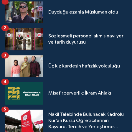
1
Duyduğu ezanla Müslüman oldu
2
Sözleşmeli personel alım sınavı yer
ve tarih duyurusu
3
Üç kız kardeşin hafızlık yolculuğu
4
Misafirperverlik: İkram Ahlakı
5
Nakil Talebinde Bulunacak Kadrolu
Kur’an Kursu Öğreticilerinin
Başvuru, Tercih ve Yerleştirme