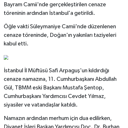
Bayram Camii'nde gerçekleştirilen cenaze
töreninin ardından İstanbul'a getirildi.
Bitlis Müftülüğü
Sağlık
Öğle vakti Süleymaniye Camii'nde düzenlenen
Bolu Müftülüğü
Makaleler
cenaze töreninde, Doğan'ın yakınları taziyeleri
Burdur Müftülüğü
Ekonomi
kabul etti.
Bursa Müftülüğü
Duyurular
İstanbul İl Müftüsü Safi Arpaguş'un kıldırdığı
Çanakkale Müftülüğü
Podcast
cenaze namazına, 11. Cumhurbaşkanı Abdullah
Çankırı Müftülüğü
Bilim, Teknoloji
Gül, TBMM eski Başkanı Mustafa Şentop,
Cumhurbaşkanı Yardımcısı Cevdet Yılmaz,
Çorum Müftülüğü
Biyografiler
siyasiler ve vatandaşlar katıldı.
Denizli Müftülüğü
Diyanet TV
Namazın ardından merhum için dua edilirken,
Diyanet İşleri Başkan Yardımcısı Doç. Dr. Burhan