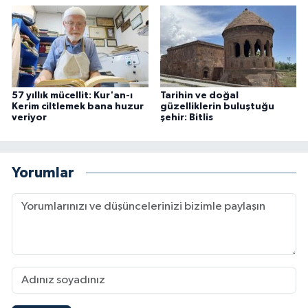
Niğde Müftülüğü
Ordu Müftülüğü
57 yıllık mücellit: Kur'an-ı
Tarihin ve doğal
Osmaniye Müftülüğü
Kerim ciltlemek bana huzur
güzelliklerin buluştuğu
veriyor
şehir: Bitlis
Rize Müftülüğü
Yorumlar
Sakarya Müftülüğü
Samsun Müftülüğü
Siirt Müftülüğü
Sinop Müftülüğü