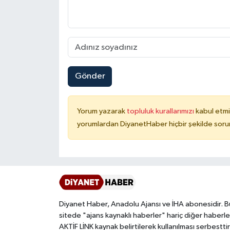
Niğde Müftülüğü
Ordu Müftülüğü
Gönder
Osmaniye Müftülüğü
Rize Müftülüğü
Yorum yazarak
topluluk kurallarımızı
kabul etmi
yorumlardan DiyanetHaber hiçbir şekilde soru
Sakarya Müftülüğü
Samsun Müftülüğü
Siirt Müftülüğü
Diyanet Haber, Anadolu Ajansı ve İHA abonesidir. B
Sinop Müftülüğü
sitede "ajans kaynaklı haberler" hariç diğer haberle
AKTİF LİNK kaynak belirtilerek kullanılması serbesttir