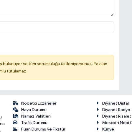
ş bulunuyor ve tüm sorumluluğu üstleniyorsunuz. Yazılan
mlu tutulamaz.
Nöbetçi Eczaneler
Diyanet Dijital
Hava Durumu
Diyanet Radyo
Namaz Vakitleri
Diyanet Risale
u
Trafik Durumu
Mescid-i Nebi C
rin
Puan Durumu ve Fikstür
Künye
.