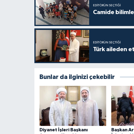
EDITÖRÜN SEÇTIĞI
Karaman Müftülüğü
Camide bilimle
Kars Müftülüğü
Kastamonu Müftülüğü
EDITÖRÜN SEÇTIĞI
Türk aileden e
Kayseri Müftülüğü
Kilis Müftülüğü
Bunlar da ilginizi çekebilir
Kırıkkale Müftülüğü
Kırklareli Müftülüğü
Kırşehir Müftülüğü
Diyanet İşleri Başkanı
Başkan Ar
Kocaeli Müftülüğü