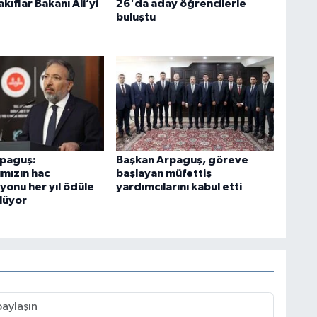
akıflar Bakanı Ali’yi
26'da aday öğrencilerle
buluştu
rpaguş:
Başkan Arpaguş, göreve
ımızın hac
başlayan müfettiş
yonu her yıl ödüle
yardımcılarını kabul etti
lüyor