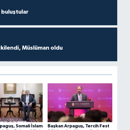
 buluştular
tkilendi, Müslüman oldu
paguş, Somali İslam
Başkan Arpaguş, Tercih Fest