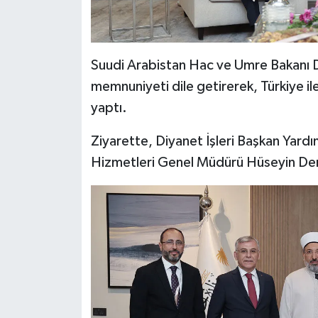
Diyarbakır Müftülüğü
İhtida Haberleri
Düzce Müftülüğü
YAŞAM
Suudi Arabistan Hac ve Umre Bakanı D
Edirne Müftülüğü
memnuniyeti dile getirerek, Türkiye ile
yaptı.
Elazığ Müftülüğü
Ziyarette, Diyanet İşleri Başkan Yard
Erzincan Müftülüğü
Hizmetleri Genel Müdürü Hüseyin Dem
Erzurum Müftülüğü
Eskişehir Müftülüğü
Gaziantep Müftülüğü
Giresun Müftülüğü