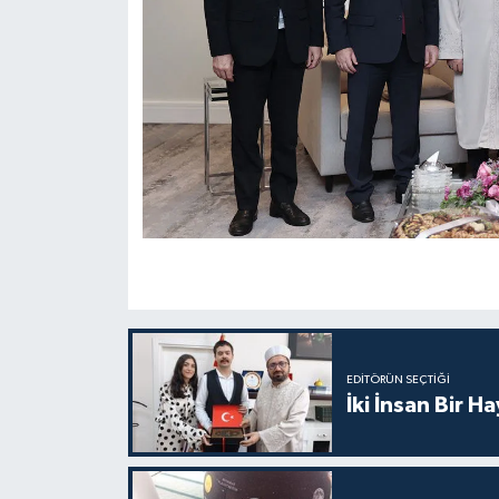
Gümüşhane Müftülüğü
Hakkari Müftülüğü
Hatay Müftülüğü
Iğdır Müftülüğü
Isparta Müftülüğü
İstanbul Müftülüğü
İzmir Müftülüğü
EDITÖRÜN SEÇTIĞI
İki İnsan Bir H
Kahramanmaraş Müftülüğü
Karabük Müftülüğü