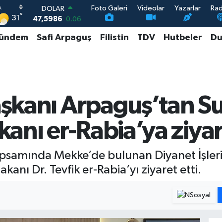
Foto Galeri
Videolar
Yazarlar
Ra
DOLAR
°
31
47,5986
0.06
EURO
ündem
Safi Arpaguş
Filistin
TDV
Hutbeler
Du
55,0700
0.1
STERLİN
64,2438
0.21
GRAM ALTIN
6513.94
0.32
BİST100
Başkanı Arpaguş’tan S
13.768
48
anı er-Rabia’ya ziyar
psamında Mekke’de bulunan Diyanet İşleri 
nı Dr. Tevfik er-Rabia’yı ziyaret etti.