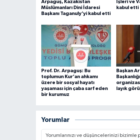
Arpaguş, Kazakistan
İşleri ve V
Müslümanları Dini İdaresi
kabul etti
Konya Müftülüğü
Başkanı Taganuly’yi kabul etti
Kütahya Müftülüğü
Malatya Müftülüğü
Manisa Müftülüğü
Prof. Dr. Arpaguş: Bu
Başkan A
Mardin Müftülüğü
toplumun Kur’an ahkamı
Başkanlığ
üzere bir sosyal hayatı
organizas
yaşaması için çaba sarf eden
layık görü
Mersin Müftülüğü
bir kurumuz
Muğla Müftülüğü
Yorumlar
Muş Müftülüğü
Nevşehir Müftülüğü