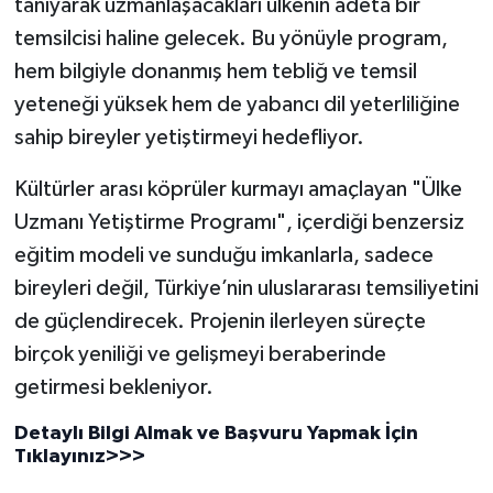
tanıyarak uzmanlaşacakları ülkenin adeta bir
Diyarbakır Müftülüğü
İhtida Haberleri
temsilcisi haline gelecek. Bu yönüyle program,
Düzce Müftülüğü
YAŞAM
hem bilgiyle donanmış hem tebliğ ve temsil
yeteneği yüksek hem de yabancı dil yeterliliğine
Edirne Müftülüğü
sahip bireyler yetiştirmeyi hedefliyor.
Elazığ Müftülüğü
Kültürler arası köprüler kurmayı amaçlayan "Ülke
Uzmanı Yetiştirme Programı", içerdiği benzersiz
Erzincan Müftülüğü
eğitim modeli ve sunduğu imkanlarla, sadece
bireyleri değil, Türkiye’nin uluslararası temsiliyetini
Erzurum Müftülüğü
de güçlendirecek. Projenin ilerleyen süreçte
Eskişehir Müftülüğü
birçok yeniliği ve gelişmeyi beraberinde
getirmesi bekleniyor.
Gaziantep Müftülüğü
Detaylı Bilgi Almak ve Başvuru Yapmak İçin
Tıklayınız>>>
Giresun Müftülüğü