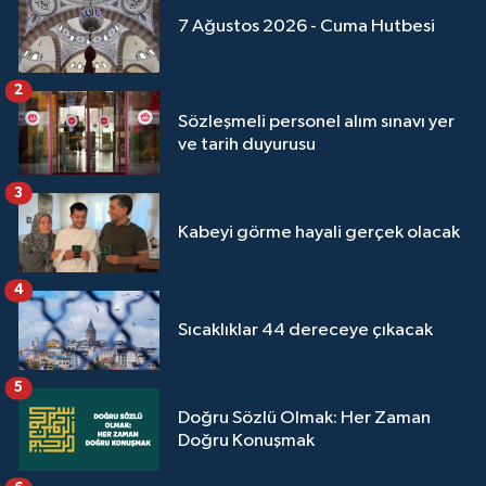
Yalova Müftülüğü
7 Ağustos 2026 - Cuma Hutbesi
Yozgat Müftülüğü
2
Sözleşmeli personel alım sınavı yer
Zonguldak Müftülüğü
ve tarih duyurusu
3
Kabeyi görme hayali gerçek olacak
4
Sıcaklıklar 44 dereceye çıkacak
5
Doğru Sözlü Olmak: Her Zaman
Doğru Konuşmak