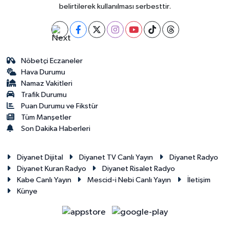
belirtilerek kullanılması serbesttir.
Nöbetçi Eczaneler
Hava Durumu
Namaz Vakitleri
Trafik Durumu
Puan Durumu ve Fikstür
Tüm Manşetler
Son Dakika Haberleri
Diyanet Dijital
Diyanet TV Canlı Yayın
Diyanet Radyo
Diyanet Kuran Radyo
Diyanet Risalet Radyo
Kabe Canlı Yayın
Mescid-i Nebi Canlı Yayın
İletişim
Künye