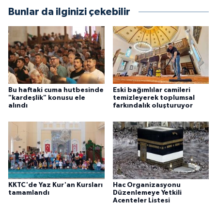
Bunlar da ilginizi çekebilir
Karaman Müftülüğü
Kars Müftülüğü
Kastamonu Müftülüğü
Kayseri Müftülüğü
Bu haftaki cuma hutbesinde
Eski bağımlılar camileri
"kardeşlik" konusu ele
temizleyerek toplumsal
alındı
farkındalık oluşturuyor
Kilis Müftülüğü
Kırıkkale Müftülüğü
Kırklareli Müftülüğü
KKTC'de Yaz Kur'an Kursları
Hac Organizasyonu
Kırşehir Müftülüğü
tamamlandı
Düzenlemeye Yetkili
Acenteler Listesi
Kocaeli Müftülüğü