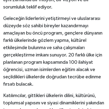
sorumluluk teklif ediyor.
Bitlis Müftülüğü
Sağlık
Geleceğin liderlerini yetiştirmeyi ve uluslararası
Bolu Müftülüğü
Makaleler
düzeyde söz sahibi bireyler kazandırmayı
amaçlayan bu öncü program, gençlere dünyanın
Burdur Müftülüğü
Ekonomi
farklı ülkelerinde gözlem yapma, kültürel
etkileşimde bulunma ve saha çalışmaları
Bursa Müftülüğü
Duyurular
gerçekleştirme imkanı sunuyor. 20 farklı ülke için
Çanakkale Müftülüğü
Podcast
planlanan program kapsamında 100 ilahiyat
öğrencisi, uzman isimlerden eğitim alacak ve
Çankırı Müftülüğü
Bilim, Teknoloji
seçildikleri ülkelerde doğrudan tecrübe edinme
fırsatı bulacak.
Çorum Müftülüğü
Biyografiler
Katılımcılar, gittikleri ülkelerin dilini, kültürünü,
Denizli Müftülüğü
Diyanet TV
toplumsal yapısını ve siyasi dinamiklerini yakından