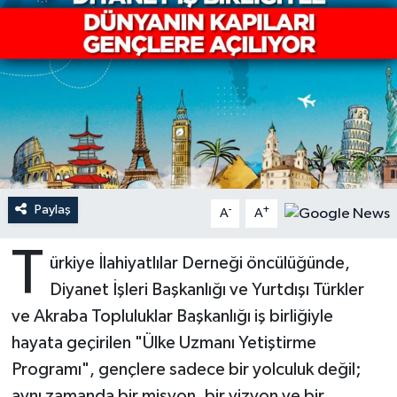
Ardahan Müftülüğü
Kudüs
Hutbeler
Artvin Müftülüğü
Kurban
DİYANET AKADEMİ
Aydın Müftülüğü
Mukabele
DİYANET GENÇLİK
Balıkesir Müftülüğü
Peygamberimizin Hayatı
DİYANET RADYO/TV
Paylaş
-
+
Bartın Müftülüğü
Ramazan
DEPREM
A
A
T
Batman Müftülüğü
Sahabeler
Dünya
ürkiye İlahiyatlılar Derneği öncülüğünde,
Diyanet İşleri Başkanlığı ve Yurtdışı Türkler
Bayburt Müftülüğü
Zekat
Eğitim
ve Akraba Topluluklar Başkanlığı iş birliğiyle
hayata geçirilen "Ülke Uzmanı Yetiştirme
Bilecik Müftülüğü
Kültür-Sanat
Programı", gençlere sadece bir yolculuk değil;
Bingöl Müftülüğü
Aile
aynı zamanda bir misyon, bir vizyon ve bir