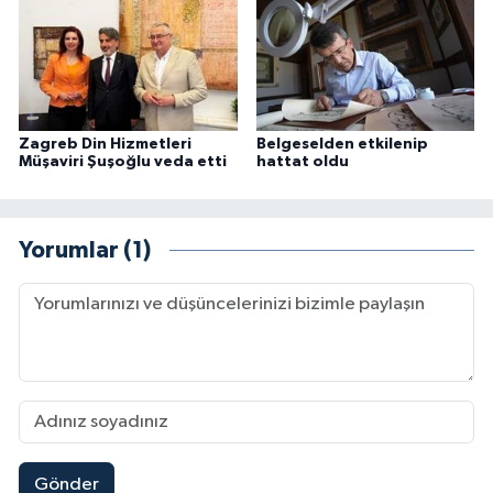
Konya Müftülüğü
Kütahya Müftülüğü
Zagreb Din Hizmetleri
Belgeselden etkilenip
Malatya Müftülüğü
Müşaviri Şuşoğlu veda etti
hattat oldu
Manisa Müftülüğü
Yorumlar (1)
Mardin Müftülüğü
Mersin Müftülüğü
Muğla Müftülüğü
Muş Müftülüğü
Gönder
Nevşehir Müftülüğü