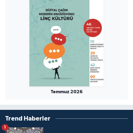
Sivas Müftülüğü
Şanlıurfa Müftülüğü
Şırnak Müftülüğü
Tekirdağ Müftülüğü
Tokat Müftülüğü
Trabzon Müftülüğü
Temmuz 2026
Tunceli Müftülüğü
Uşak Müftülüğü
Trend Haberler
Van Müftülüğü
1