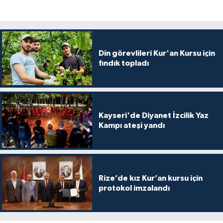
Gümüşhane Müftülüğü
Hakkari Müftülüğü
Din görevlileri Kur'an Kursu için
Hatay Müftülüğü
fındık topladı
Iğdır Müftülüğü
Isparta Müftülüğü
Kayseri'de Diyanet İzcilik Yaz
Kampı ateşi yandı
İstanbul Müftülüğü
İzmir Müftülüğü
Rize’de kız Kur’an kursu için
Kahramanmaraş Müftülüğü
protokol imzalandı
Karabük Müftülüğü