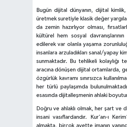
Gümüşhane Müftülüğü
Bugün dijital dünyanın, dijital kimli
üretmek suretiyle klasik değer yargıla
Hakkari Müftülüğü
da zemin hazırlıyor olması, fırsatlar
Hatay Müftülüğü
kültürel hem sosyal davranışlarının
edilerek var olanla yaşama zorunlulu
Iğdır Müftülüğü
insanlara arzuladıkları sanal/yapay kim
sunmaktadır. Bu tehlikeli kolaylığı t
Isparta Müftülüğü
aracına dönüşen dijital ortamlarda, 
İstanbul Müftülüğü
özgürlük kavramı sınırsızca kullanı
her türlü paylaşımda bulunulmakta
İzmir Müftülüğü
esasında dijitalleşmenin ahlaki boyut
Kahramanmaraş Müftülüğü
Doğru ve ahlaklı olmak, her şart ve
insani vasıflardandır. Kur’an-ı Ke
Karabük Müftülüğü
almakta, birçok ayette imanın yanın