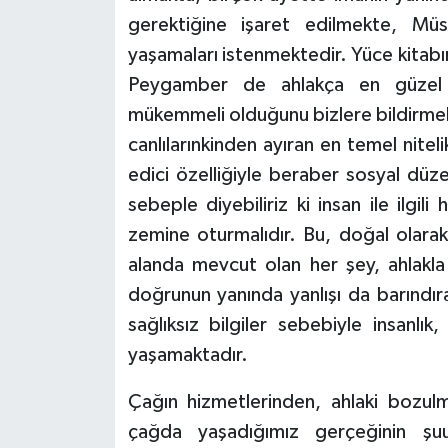
gerektiğine işaret edilmekte, M
Karaman Müftülüğü
yaşamaları istenmektedir. Yüce kitabı
Kars Müftülüğü
Peygamber de ahlakça en güzel o
mükemmeli olduğunu bizlere bildirmekt
Kastamonu Müftülüğü
canlılarınkinden ayıran en temel niteli
edici özelliğiyle beraber sosyal düzen
Kayseri Müftülüğü
sebeple diyebiliriz ki insan ile ilgili
Kilis Müftülüğü
zemine oturmalıdır. Bu, doğal olarak d
alanda mevcut olan her şey, ahlakla 
Kırıkkale Müftülüğü
doğrunun yanında yanlışı da barındır
sağlıksız bilgiler sebebiyle insanlı
Kırklareli Müftülüğü
yaşamaktadır.
Kırşehir Müftülüğü
Çağın hizmetlerinden, ahlaki bozul
çağda yaşadığımız gerçeğinin şu
Kocaeli Müftülüğü