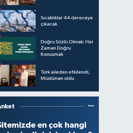
Sıcaklıklar 44 dereceye
çıkacak
Doğru Sözlü Olmak: Her
Zaman Doğru
Konuşmak
Türk aileden etkilendi,
Müslüman oldu
Anket
Sitemizde en çok hangi