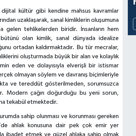
k, dijital kültür gibi kendine mahsus kavramlar
rından uzaklaşarak, sanal kimliklerin oluşumuna
la gelen tehlikelerden biridir. İnsanların hem
 bütünü olan kimlik, sanal dünyada idealize
ğunu ortadan kaldırmaktadır. Bu tür mecralar,
liklerini oluşturmada büyük bir alan ve kolaylık
emin eden ve dolayısıyla elverişli bir istismar
gerçek olmayan söylem ve davranış biçimleriyle
lmakta ve tereddüt gösterilmeden, sorumsuzca
dır. Modern çağın doğurduğu bu yeni sorun,
una tekabül etmektedir.
 durumda sahip olunması ve korunması gereken
rim’de ahlak konusuna dair pek çok emir yer
da ibadet etmek ve güzel ahlaka sahip olmak