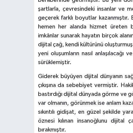
Diyarbakır Müftülüğü
İhtida Haberleri
şartlarla, çevresindeki insanlar ve m
Düzce Müftülüğü
YAŞAM
geçerek farklı boyutlar kazanmıştır.
hemen her alanda hizmet üreten bu
Edirne Müftülüğü
imkânlar sunarak hayatın birçok alanını
dijital çağ, kendi kültürünü oluşturmuş
Elazığ Müftülüğü
yeni oluşumların nasıl anlaşılacağı 
sürüklemiştir.
Erzincan Müftülüğü
Giderek büyüyen dijital dünyanın sağ
Erzurum Müftülüğü
çıkışına da sebebiyet vermiştir. Hakik
Eskişehir Müftülüğü
bastırdığı dijital dünyada görme ve 
var olmanın, görünmek ise anlam kaza
Gaziantep Müftülüğü
sıkıntılı gidişat, en güzel şekilde ya
öznesi kılınan insanoğlunu dijital ç
Giresun Müftülüğü
bırakmıştır.