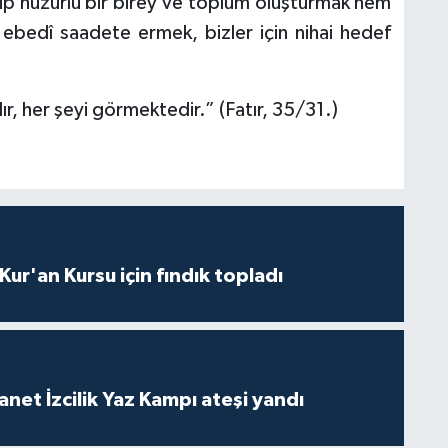
p huzurlu bir birey ve toplum oluşturmak hem
 ebedî saadete ermek, bizler için nihai hedef
r, her şeyi görmektedir.” (Fatır, 35/31.)
 Kur'an Kursu için fındık topladı
anet İzcilik Yaz Kampı ateşi yandı