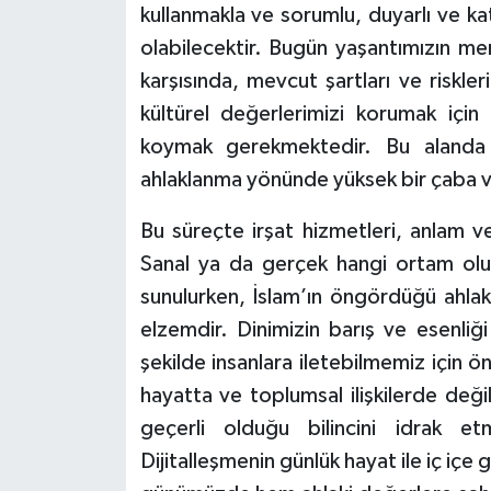
kullanmakla ve sorumlu, duyarlı ve k
Konya Müftülüğü
olabilecektir. Bugün yaşantımızın mer
karşısında, mevcut şartları ve riskle
Kütahya Müftülüğü
kültürel değerlerimizi korumak için b
koymak gerekmektedir. Bu alanda 
Malatya Müftülüğü
ahlaklanma yönünde yüksek bir çaba ve n
Manisa Müftülüğü
Bu süreçte irşat hizmetleri, anlam v
Sanal ya da gerçek hangi ortam olur
Mardin Müftülüğü
sunulurken, İslam’ın öngördüğü ahlak
Mersin Müftülüğü
elzemdir. Dinimizin barış ve esenliğ
şekilde insanlara iletebilmemiz için 
Muğla Müftülüğü
hayatta ve toplumsal ilişkilerde değ
geçerli olduğu bilincini idrak et
Muş Müftülüğü
Dijitalleşmenin günlük hayat ile iç içe 
Nevşehir Müftülüğü