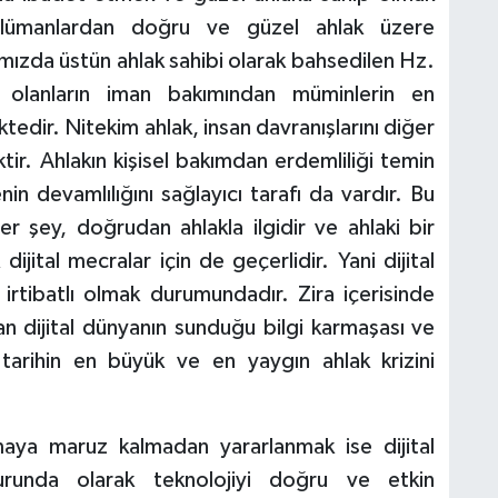
üslümanlardan doğru ve güzel ahlak üzere
mızda üstün ahlak sahibi olarak bahsedilen Hz.
lanların iman bakımından müminlerin en
edir. Nitekim ahlak, insan davranışlarını diğer
ktir. Ahlakın kişisel bakımdan erdemliliği temin
in devamlılığını sağlayıcı tarafı da vardır. Bu
 her şey, doğrudan ahlakla ilgidir ve ahlaki bir
ijital mecralar için de geçerlidir. Yani dijital
irtibatlı olmak durumundadır. Zira içerisinde
an dijital dünyanın sunduğu bilgi karmaşası ve
k, tarihin en büyük ve en yaygın ahlak krizini
maya maruz kalmadan yararlanmak ise dijital
urunda olarak teknolojiyi doğru ve etkin