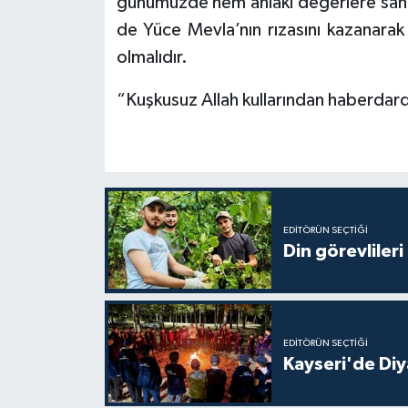
günümüzde hem ahlaki değerlere sahi
de Yüce Mevla’nın rızasını kazanarak
Niğde Müftülüğü
olmalıdır.
Ordu Müftülüğü
“Kuşkusuz Allah kullarından haberdardı
Osmaniye Müftülüğü
Rize Müftülüğü
Sakarya Müftülüğü
EDITÖRÜN SEÇTIĞI
Din görevlileri
Samsun Müftülüğü
Siirt Müftülüğü
EDITÖRÜN SEÇTIĞI
Kayseri'de Diy
Sinop Müftülüğü