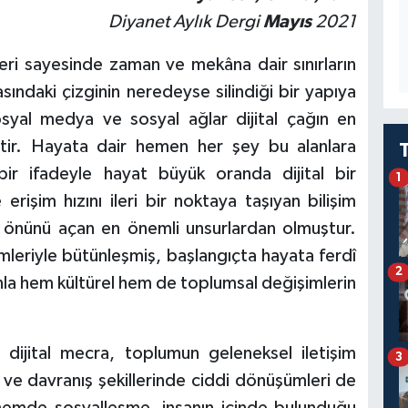
Diyanet Aylık Dergi
Mayıs
2021
eri sayesinde zaman ve mekâna dair sınırların
asındaki çizginin neredeyse silindiği bir yapıya
syal medya ve sosyal ağlar dijital çağın en
iştir. Hayata dair hemen her şey bu alanlara
ir ifadeyle hayat büyük oranda dijital bir
1
işim hızını ileri bir noktaya taşıyan bilişim
ğın önünü açan en önemli unsurlardan olmuştur.
mleriyle bütünleşmiş, başlangıçta hayata ferdî
2
 hem kültürel hem de toplumsal değişimlerin
 dijital mecra, toplumun geleneksel iletişim
3
a ve davranış şekillerinde ciddi dönüşümleri de
nemde sosyalleşme, insanın içinde bulunduğu