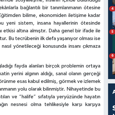
ekânlarla bağlantılı bir tanımlanmanın ötesine
4
 Eğitimden bilime, ekonomiden iletişime kadar
 yeni sistem, insana hayallerinin ötesinde
 etkisi altına almıştır. Daha genel bir ifade ile
5
tur. Bu tecrübenin ilk defa yaşanıyor olması ise
ve nasıl yönetileceği konusunda insanı çıkmaza
6
ladığı fayda alanları birçok problemin ortaya
atin yerini algının aldığı, sanal olanın gerçeği
görünme esas kabul edilmiş, görmek ve izlemek
nmanın yolu olarak bilinmiştir. Nihayetinde bu
ratılan ve “halife” sıfatıyla yeryüzünde hayatın
ağın nesnesi olma tehlikesiyle karşı karşıya