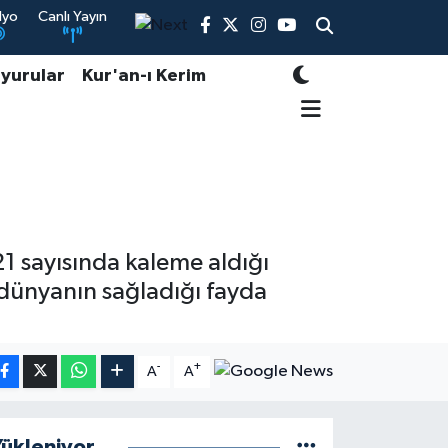
dyo
Canlı Yayın
yurular
Kur'an-ı Kerim
021 sayısında kaleme aldığı
 dünyanın sağladığı fayda
-
+
A
A
ükleniyor...