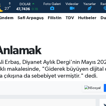
Foto Galeri
Videolar
Yazarlar
Ra
DOLAR
°
27
47,7436
0.18
EURO
ündem
Safi Arpaguş
Filistin
TDV
Hutbeler
Du
55,2510
0.32
STERLİN
64,4811
0.38
GRAM ALTIN
6660.55
0.03
BİST100
 Anlamak
13.779
-14
 Ali Erbaş, Diyanet Aylık Dergi'nin Mayıs 2
ıklı makalesinde, "Giderek büyüyen dijital
 çıkışına da sebebiyet vermiştir." dedi.
Y