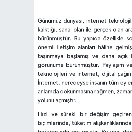
Bitlis Müftülüğü
Sağlık
Günümüz dünyası, internet teknolojil
Bolu Müftülüğü
Makaleler
kalktığı, sanal olan ile gerçek olan ar
bürünmüştür. Bu yapıda özellikle so
Burdur Müftülüğü
Ekonomi
önemli iletişim alanları hâline gelm
taşınmaya başlamış ve daha açık b
Bursa Müftülüğü
Duyurular
görünüme bürünmüştür. Paylaşım ve er
teknolojileri ve internet, dijital ça
Çanakkale Müftülüğü
Podcast
İnternet, neredeyse insanın tüm eyle
Çankırı Müftülüğü
Bilim, Teknoloji
anlamda dokunmasına rağmen, zamanla
yolunu açmıştır.
Çorum Müftülüğü
Biyografiler
Hızlı ve sürekli bir değişim geçiren
Denizli Müftülüğü
Diyanet TV
biçimlerinde, tüketim alışkanlıklarınd
beraberinde getirmiştir. Bu yeni dö