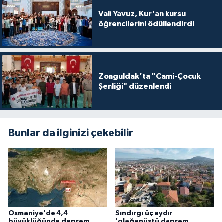
Karaman Müftülüğü
Vali Yavuz, Kur'an kursu
öğrencilerini ödüllendirdi
Kars Müftülüğü
Kastamonu Müftülüğü
Zonguldak’ta "Cami-Çocuk
Şenliği" düzenlendi
Kayseri Müftülüğü
Kilis Müftülüğü
Bunlar da ilginizi çekebilir
Kırıkkale Müftülüğü
Kırklareli Müftülüğü
Kırşehir Müftülüğü
Osmaniye'de 4,4
Sındırgı üç aydır
Kocaeli Müftülüğü
büyüklüğünde deprem
'olağanüstü deprem