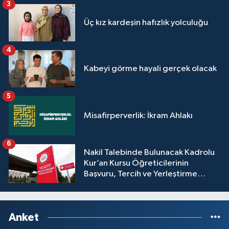
3
Üç kız kardeşin hafızlık yolculuğu
4
Kabeyi görme hayali gerçek olacak
5
Misafirperverlik: İkram Ahlakı
6
Nakil Talebinde Bulunacak Kadrolu
Kur’an Kursu Öğreticilerinin
Başvuru, Tercih ve Yerleştirme
İşlemleri duyurusu
Anket