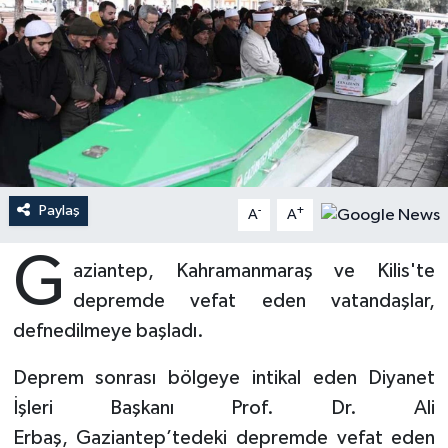
Ardahan Müftülüğü
Kudüs
Hutbeler
Artvin Müftülüğü
Kurban
DİYANET AKADEMİ
Aydın Müftülüğü
Mukabele
DİYANET GENÇLİK
Balıkesir Müftülüğü
Peygamberimizin Hayatı
DİYANET RADYO/TV
Paylaş
-
+
A
A
Bartın Müftülüğü
Ramazan
DEPREM
G
aziantep, Kahramanmaraş ve Kilis'te
Batman Müftülüğü
Sahabeler
Dünya
depremde vefat eden vatandaşlar,
defnedilmeye başladı.
Bayburt Müftülüğü
Zekat
Eğitim
Deprem sonrası bölgeye intikal eden Diyanet
Bilecik Müftülüğü
Kültür-Sanat
İşleri Başkanı Prof. Dr. Ali
Erbaş, Gaziantep’tedeki depremde vefat eden
Bingöl Müftülüğü
Aile