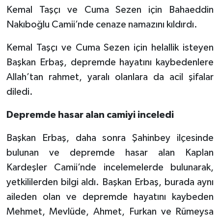
Kemal Taşçı ve Cuma Sezen için Bahaeddin
Bitlis Müftülüğü
Sağlık
Nakıboğlu Camii’nde cenaze namazını kıldırdı.
Kemal Taşçı ve Cuma Sezen için helallik isteyen
Bolu Müftülüğü
Makaleler
Başkan Erbaş, depremde hayatını kaybedenlere
Burdur Müftülüğü
Ekonomi
Allah’tan rahmet, yaralı olanlara da acil şifalar
diledi.
Bursa Müftülüğü
Duyurular
Depremde hasar alan camiyi inceledi
Çanakkale Müftülüğü
Podcast
Başkan Erbaş, daha sonra Şahinbey ilçesinde
Çankırı Müftülüğü
Bilim, Teknoloji
bulunan ve depremde hasar alan Kaplan
Kardeşler Camii’nde incelemelerde bulunarak,
Çorum Müftülüğü
Biyografiler
yetkililerden bilgi aldı. Başkan Erbaş, burada aynı
aileden olan ve depremde hayatını kaybeden
Denizli Müftülüğü
Diyanet TV
Mehmet, Mevlüde, Ahmet, Furkan ve Rümeysa