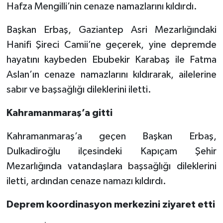
Diyarbakır Müftülüğü
İhtida Haberleri
Hafza Mengilli’nin cenaze namazlarını kıldırdı.
Düzce Müftülüğü
YAŞAM
Başkan Erbaş, Gaziantep Asri Mezarlığındaki
Hanifi Şireci Camii’ne geçerek, yine depremde
Edirne Müftülüğü
hayatını kaybeden Ebubekir Karabaş ile Fatma
Aslan’ın cenaze namazlarını kıldırarak, ailelerine
Elazığ Müftülüğü
sabır ve başsağlığı dileklerini iletti.
Erzincan Müftülüğü
Kahramanmaraş’a gitti
Erzurum Müftülüğü
Kahramanmaraş’a geçen Başkan Erbaş,
Dulkadiroğlu ilçesindeki Kapıçam Şehir
Eskişehir Müftülüğü
Mezarlığında vatandaşlara başsağlığı dileklerini
iletti, ardından cenaze namazı kıldırdı.
Gaziantep Müftülüğü
Deprem koordinasyon merkezini ziyaret etti
Giresun Müftülüğü