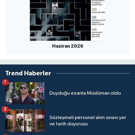
Yalova Müftülüğü
Yozgat Müftülüğü
Zonguldak Müftülüğü
Haziran 2026
Trend Haberler
1
Duyduğu ezanla Müslüman oldu
2
Sözleşmeli personel alım sınavı yer
ve tarih duyurusu