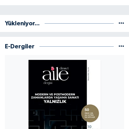
Sivas Müftülüğü
Şanlıurfa Müftülüğü
Yükleniyor...
Şırnak Müftülüğü
E-Dergiler
Tekirdağ Müftülüğü
Tokat Müftülüğü
Trabzon Müftülüğü
Tunceli Müftülüğü
Uşak Müftülüğü
Van Müftülüğü