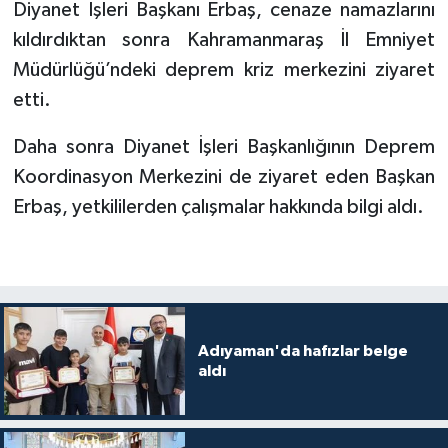
Diyanet İşleri Başkanı Erbaş, cenaze namazlarını
Gümüşhane Müftülüğü
kıldırdıktan sonra Kahramanmaraş İl Emniyet
Müdürlüğü’ndeki deprem kriz merkezini ziyaret
Hakkari Müftülüğü
etti.
Hatay Müftülüğü
Daha sonra Diyanet İşleri Başkanlığının Deprem
Iğdır Müftülüğü
Koordinasyon Merkezini de ziyaret eden Başkan
Erbaş, yetkililerden çalışmalar hakkında bilgi aldı.
Isparta Müftülüğü
İstanbul Müftülüğü
İzmir Müftülüğü
Adıyaman'da hafızlar belge
aldı
Kahramanmaraş Müftülüğü
Karabük Müftülüğü