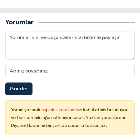
Niğde Müftülüğü
Yorumlar
Ordu Müftülüğü
Osmaniye Müftülüğü
Rize Müftülüğü
Sakarya Müftülüğü
Gönder
Samsun Müftülüğü
Yorum yazarak
topluluk kurallarımızı
kabul etmiş bulunuyor
Siirt Müftülüğü
ve tüm sorumluluğu üstleniyorsunuz. Yazılan yorumlardan
DiyanetHaber hiçbir şekilde sorumlu tutulamaz.
Sinop Müftülüğü