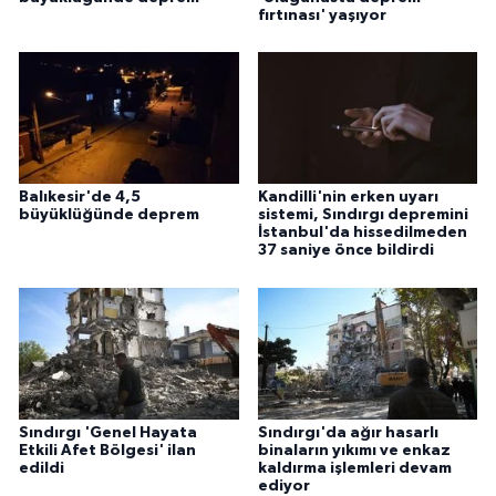
fırtınası' yaşıyor
Konya Müftülüğü
Kütahya Müftülüğü
Malatya Müftülüğü
Balıkesir'de 4,5
Kandilli'nin erken uyarı
Manisa Müftülüğü
büyüklüğünde deprem
sistemi, Sındırgı depremini
İstanbul'da hissedilmeden
37 saniye önce bildirdi
Mardin Müftülüğü
Mersin Müftülüğü
Muğla Müftülüğü
Sındırgı 'Genel Hayata
Sındırgı'da ağır hasarlı
Muş Müftülüğü
Etkili Afet Bölgesi' ilan
binaların yıkımı ve enkaz
edildi
kaldırma işlemleri devam
ediyor
Nevşehir Müftülüğü