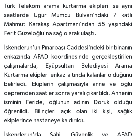
Türk Telekom arama kurtarma ekipleri ise aynı
Konya Müftülüğü
saatlerde Uğur Mumcu Bulvarı’ndaki 7 katlı
Mahmut Karakaş Apartmanı'ndan 55 yaşındaki
Kütahya Müftülüğü
Ferit Güzeloğlu'na sağ olarak ulaştı.
Malatya Müftülüğü
İskenderun'un Pınarbaşı Caddesi'ndeki bir binanın
enkazında AFAD koordinesinde gerçekleştirilen
Manisa Müftülüğü
çalışmalarda, Eyüpsultan Belediyesi Arama
Mardin Müftülüğü
Kurtarma ekipleri enkaz altında kalanlar olduğunu
belirledi. Ekiplerin çalışmasıyla anne ve oğlu
Mersin Müftülüğü
depremden saatler sonra yaralı çıkartıldı. Annenin
isminin Feride, oğlunun adının Doruk olduğu
Muğla Müftülüğü
öğrenildi. Bilinçleri açık olan iki kişi, sağlık
ekiplerince hastaneye kaldırıldı.
Muş Müftülüğü
İskenderun'da Sahil Güvenlik ve AFAD
Nevşehir Müftülüğü