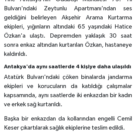
Bulvarı'ndaki Zeytunlu Apartmanı'ndan ses
Karaman Müftülüğü
geldiğini belirleyen Akşehir Arama Kurtarma
Kars Müftülüğü
ekipleri, yığınların altındaki 65 yaşındaki Hatice
Özkan'a ulaştı. Depremden yaklaşık 30 saat
Kastamonu Müftülüğü
sonra enkaz altından kurtarılan Özkan, hastaneye
kaldırıldı.
Kayseri Müftülüğü
Antakya'da aynı saatlerde 4 kişiye daha ulaşıldı
Kilis Müftülüğü
Atatürk Bulvarı'ndaki çöken binalarda jandarma
ekipleri ve korucuların da katıldığı çalışmalar
Kırıkkale Müftülüğü
kapsamında, aynı saatlerde iki enkazdan bir kadın
Kırklareli Müftülüğü
ve erkek sağ kurtarıldı.
Kırşehir Müftülüğü
Başka bir enkazdan da kollarından engelli Cemil
Keser çıkartılarak sağlık ekiplerine teslim edildi.
Kocaeli Müftülüğü