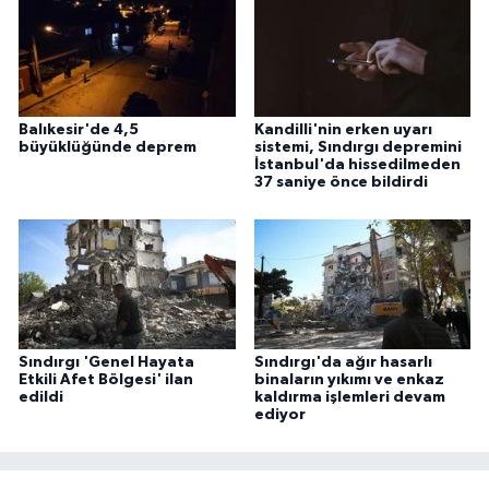
Balıkesir'de 4,5
Kandilli'nin erken uyarı
büyüklüğünde deprem
sistemi, Sındırgı depremini
İstanbul'da hissedilmeden
37 saniye önce bildirdi
Sındırgı 'Genel Hayata
Sındırgı'da ağır hasarlı
Etkili Afet Bölgesi' ilan
binaların yıkımı ve enkaz
edildi
kaldırma işlemleri devam
ediyor