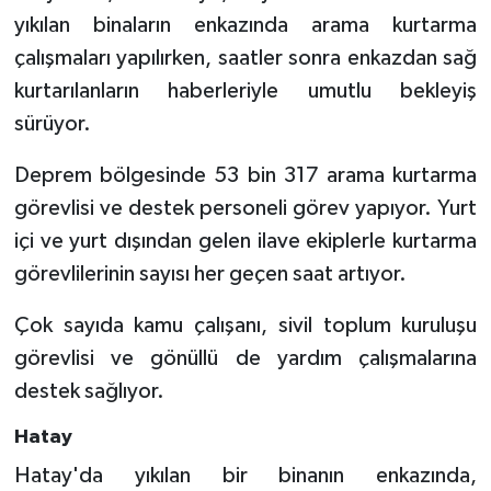
yıkılan binaların enkazında arama kurtarma
Bitlis Müftülüğü
Sağlık
çalışmaları yapılırken, saatler sonra enkazdan sağ
kurtarılanların haberleriyle umutlu bekleyiş
Bolu Müftülüğü
Makaleler
sürüyor.
Burdur Müftülüğü
Ekonomi
Deprem bölgesinde 53 bin 317 arama kurtarma
görevlisi ve destek personeli görev yapıyor. Yurt
Bursa Müftülüğü
Duyurular
içi ve yurt dışından gelen ilave ekiplerle kurtarma
görevlilerinin sayısı her geçen saat artıyor.
Çanakkale Müftülüğü
Podcast
Çok sayıda kamu çalışanı, sivil toplum kuruluşu
Çankırı Müftülüğü
Bilim, Teknoloji
görevlisi ve gönüllü de yardım çalışmalarına
Çorum Müftülüğü
Biyografiler
destek sağlıyor.
Hatay
Denizli Müftülüğü
Diyanet TV
Hatay'da yıkılan bir binanın enkazında,