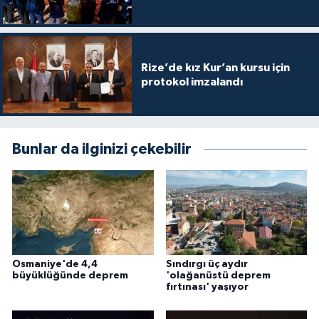
Rize’de kız Kur’an kursu için
protokol imzalandı
Bunlar da ilginizi çekebilir
Osmaniye'de 4,4
Sındırgı üç aydır
büyüklüğünde deprem
'olağanüstü deprem
fırtınası' yaşıyor