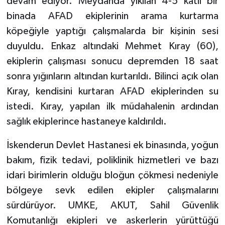
devam ediyor. Meydanda yıkılan 4-5 katlı bir
Sivas Müftülüğü
binada AFAD ekiplerinin arama kurtarma
köpeğiyle yaptığı çalışmalarda bir kişinin sesi
Şanlıurfa Müftülüğü
duyuldu. Enkaz altındaki Mehmet Kıray (60),
Şırnak Müftülüğü
ekiplerin çalışması sonucu depremden 18 saat
sonra yığınların altından kurtarıldı. Bilinci açık olan
Tekirdağ Müftülüğü
Kıray, kendisini kurtaran AFAD ekiplerinden su
istedi. Kıray, yapılan ilk müdahalenin ardından
Tokat Müftülüğü
sağlık ekiplerince hastaneye kaldırıldı.
Trabzon Müftülüğü
İskenderun Devlet Hastanesi ek binasında, yoğun
Tunceli Müftülüğü
bakım, fizik tedavi, poliklinik hizmetleri ve bazı
idari birimlerin olduğu bloğun çökmesi nedeniyle
Uşak Müftülüğü
bölgeye sevk edilen ekipler çalışmalarını
sürdürüyor. UMKE, AKUT, Sahil Güvenlik
Van Müftülüğü
Komutanlığı ekipleri ve askerlerin yürüttüğü