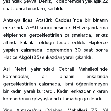
yaşındaki Şevval Deniz, ilk depremden yaklaşık 22
Gümüşhane Müftülüğü
saat sonra binadan çıkartıldı.
Hakkari Müftülüğü
Antakya ilçesi Atatürk Caddesi'nde bir binanın
enkazında AFAD koordinesinde İHH ve jandarma
Hatay Müftülüğü
ekiplerince gerçekleştirilen çalışmalarda, enkaz
altında kalanlar olduğu tespit edildi. Ekiplerce
Iğdır Müftülüğü
yapılan çalışmada, depremden 30 saat sonra
Isparta Müftülüğü
Hatice Akgöl (85) enkazdan yaralı çıkarıldı.
İstanbul Müftülüğü
Asi Nehri yakınındaki Cebrail Mahallesi'nde
komandolar, bir binanın enkazında
İzmir Müftülüğü
gerçekleştirilen çalışmada, ismi öğrenilemeyen
bir kadını yaralı kurtardı. Kadını enkazdan çıkaran
Kahramanmaraş Müftülüğü
komandonun gözyaşlarını tutamadığı gözlendi.
Karabük Müftülüğü
Yine Antakya'nın Odabaşı Mahallesi 75. Yıl