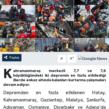
Ardahan Müftülüğü
Kudüs
Hutbeler
Artvin Müftülüğü
Kurban
DİYANET AKADEMİ
Aydın Müftülüğü
Mukabele
DİYANET GENÇLİK
Balıkesir Müftülüğü
Peygamberimizin Hayatı
DİYANET RADYO/TV
Paylaş
-
+
Bartın Müftülüğü
Ramazan
DEPREM
A
A
K
Batman Müftülüğü
Sahabeler
Dünya
ahramanmaraş merkezli 7,7 ve 7,6
büyüklüğündeki iki depremin en fazla etkilediği
illerde enkaz altında kalanları kurtarma çalışmaları
Bayburt Müftülüğü
Zekat
Eğitim
devam ediyor.
Depremden en fazla etkilenen Hatay,
Bilecik Müftülüğü
Kültür-Sanat
Kahramanmaraş, Gaziantep, Malatya, Şanlıurfa,
Adıyaman, Osmaniye, Diyarbakır ve Adana'da
Bingöl Müftülüğü
Aile