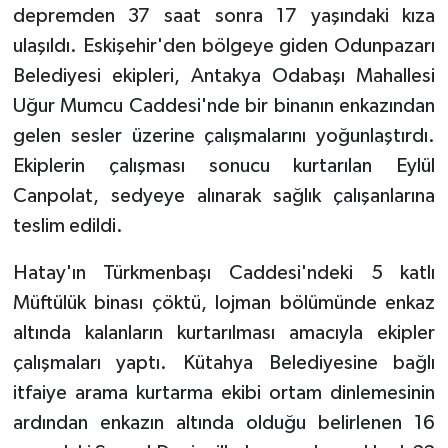
Diyarbakır Müftülüğü
İhtida Haberleri
depremden 37 saat sonra 17 yaşındaki kıza
ulaşıldı. Eskişehir'den bölgeye giden Odunpazarı
Düzce Müftülüğü
YAŞAM
Belediyesi ekipleri, Antakya Odabaşı Mahallesi
Uğur Mumcu Caddesi'nde bir binanın enkazından
Edirne Müftülüğü
gelen sesler üzerine çalışmalarını yoğunlaştırdı.
Elazığ Müftülüğü
Ekiplerin çalışması sonucu kurtarılan Eylül
Canpolat, sedyeye alınarak sağlık çalışanlarına
Erzincan Müftülüğü
teslim edildi.
Erzurum Müftülüğü
Hatay'ın Türkmenbaşı Caddesi'ndeki 5 katlı
Müftülük binası çöktü, lojman bölümünde enkaz
Eskişehir Müftülüğü
altında kalanların kurtarılması amacıyla ekipler
çalışmaları yaptı. Kütahya Belediyesine bağlı
Gaziantep Müftülüğü
itfaiye arama kurtarma ekibi ortam dinlemesinin
Giresun Müftülüğü
ardından enkazın altında olduğu belirlenen 16