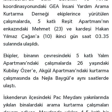
koordinasyonundaki GEA İnsani Yardım Arama
Niğde Müftülüğü
Kurtarma Derneği ekiplerince yürütülen
çalışmalarda, 5 katlı Reşit Apartmanı'nın
Ordu Müftülüğü
enkazındaki Mehmet (23) ve kardeşi Hakan
Yılmaz Çağan'a (10) ikinci gün saat 03.35
Osmaniye Müftülüğü
sularında ulaşıldı.
Rize Müftülüğü
Ekipler, binanın çevresindeki 5 katlı Yalım
Apartmanı'ndaki çalışmalarda 26 yaşındaki
Sakarya Müftülüğü
Kubilay Özer'e, Akgül Apartmanı'ndaki kurtarma
Samsun Müftülüğü
çalışmasında da Nejla Baygül'e aynı saatlerde
ulaştı.
Siirt Müftülüğü
İskenderun ilçesindeki Pac Meydanı yakınlarında
Sinop Müftülüğü
yıkılan binalardaki arama kurtarma çalışmaları