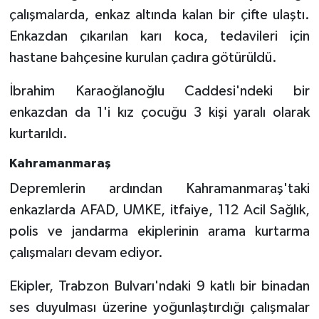
çalışmalarda, enkaz altında kalan bir çifte ulaştı.
Yalova Müftülüğü
Enkazdan çıkarılan karı koca, tedavileri için
Yozgat Müftülüğü
hastane bahçesine kurulan çadıra götürüldü.
Zonguldak Müftülüğü
İbrahim Karaoğlanoğlu Caddesi'ndeki bir
enkazdan da 1'i kız çocuğu 3 kişi yaralı olarak
kurtarıldı.
Kahramanmaraş
Depremlerin ardından Kahramanmaraş'taki
enkazlarda AFAD, UMKE, itfaiye, 112 Acil Sağlık,
polis ve jandarma ekiplerinin arama kurtarma
çalışmaları devam ediyor.
Ekipler, Trabzon Bulvarı'ndaki 9 katlı bir binadan
ses duyulması üzerine yoğunlaştırdığı çalışmalar