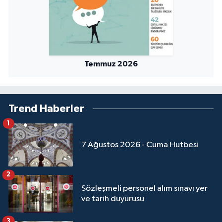
Sivas Müftülüğü
Şanlıurfa Müftülüğü
Şırnak Müftülüğü
Temmuz 2026
Tekirdağ Müftülüğü
Tokat Müftülüğü
Trend Haberler
1
Trabzon Müftülüğü
7 Ağustos 2026 - Cuma Hutbesi
Tunceli Müftülüğü
2
Uşak Müftülüğü
Sözleşmeli personel alım sınavı yer
ve tarih duyurusu
Van Müftülüğü
3