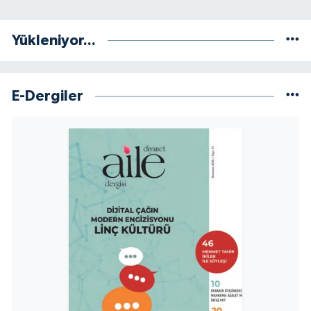
Niğde Müftülüğü
Yükleniyor...
Ordu Müftülüğü
E-Dergiler
Osmaniye Müftülüğü
Rize Müftülüğü
Sakarya Müftülüğü
Samsun Müftülüğü
Siirt Müftülüğü
Sinop Müftülüğü