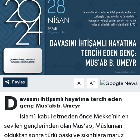
Ardahan Müftülüğü
Kudüs
Hutbeler
Artvin Müftülüğü
Kurban
DİYANET AKADEMİ
Aydın Müftülüğü
Mukabele
DİYANET GENÇLİK
Balıkesir Müftülüğü
Peygamberimizin Hayatı
DİYANET RADYO/TV
Bartın Müftülüğü
Ramazan
DEPREM
Paylaş
-
+
A
A
Batman Müftülüğü
Sahabeler
Dünya
D
avasını ihtişamlı hayatına tercih eden
genç: Mus’ab b. Umeyr
Bayburt Müftülüğü
Zekat
Eğitim
İslam’ı kabul etmeden önce Mekke’nin en
Bilecik Müftülüğü
Kültür-Sanat
sevilen gençlerinden olan Mus’ab, Müslüman
olduktan sonra türlü baskı ve sıkıntılara maruz
Bingöl Müftülüğü
Aile