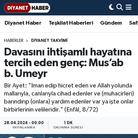
Diyanet Haber
Teşkilat Haberleri
Gündem
Saf
Diyanet Haber
Adana Müftülüğü
Bir Ayet
Aile Dergisi
İmam Hatip Okulları
Başmakale
Hadis-i Şerifler
Nöbetçi Eczaneler
Teşkilat Haberleri
Adıyaman Müftülüğü
Bir Hikaye
Aylık Dergi
Hayat Okumaları
Hava Durumu
HABERLER
DIYANET TAKVIMI
Davasını ihtişamlı hayatına
Afyonkarahisar Müftülüğü
Gündem
Biyografiler
Ankara Namaz Vakitleri
tercih eden genç: Mus’ab
Ağrı Müftülüğü
#Keşfet
Dini kavramlar
Trafik Durumu
b. Umeyr
Bir Ayet: "İman edip hicret eden ve Allah yolunda
Aksaray Müftülüğü
Diyanet Bilgi
Basında Bugün
Süper Lig Puan Durumu ve Fikstür
mallarıyla, canlarıyla cihad edenler ve (muhacirleri)
barındırıp (onlara) yardım edenler var ya işte onlar
Amasya Müftülüğü
Diyanet Takvimi
DİYANET eKİTAP
Tüm Manşetler
birbirlerinin velileridir." (Enfâl, 8/72)
Ankara Müftülüğü
Dualar
Diyanet Dergi
Son Dakika Haberleri
28.04.2024 - 00:00
1 DK
YAYINLANMA
OKUNMA SÜRESI
Antalya Müftülüğü
Hadislerle İslam
TDV
Haber Arşivi