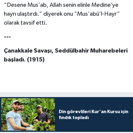
Diyarbakır Müftülüğü
İhtida Haberleri
“Desene Mus‘ab, Allah senin elinle Medine’ye
hayrı ulaştırdı.” diyerek onu “Mus‘abü’l-Hayr”
Düzce Müftülüğü
YAŞAM
olarak tavsif etti.
Edirne Müftülüğü
---
Elazığ Müftülüğü
Çanakkale Savaşı, Seddülbahir Muharebeleri
başladı. (1915)
Erzincan Müftülüğü
Erzurum Müftülüğü
Eskişehir Müftülüğü
Gaziantep Müftülüğü
Din görevlileri Kur'an Kursu için
fındık topladı
Giresun Müftülüğü