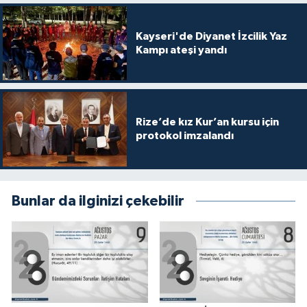
Gümüşhane Müftülüğü
Kayseri'de Diyanet İzcilik Yaz
Hakkari Müftülüğü
Kampı ateşi yandı
Hatay Müftülüğü
Iğdır Müftülüğü
Rize’de kız Kur’an kursu için
protokol imzalandı
Isparta Müftülüğü
İstanbul Müftülüğü
Bunlar da ilginizi çekebilir
İzmir Müftülüğü
Kahramanmaraş Müftülüğü
Karabük Müftülüğü