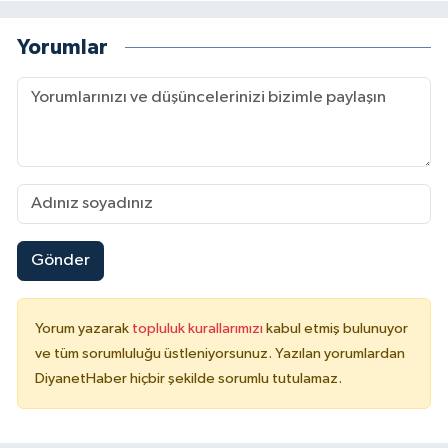
Konya Müftülüğü
Yorumlar
Kütahya Müftülüğü
Malatya Müftülüğü
Manisa Müftülüğü
Mardin Müftülüğü
Gönder
Mersin Müftülüğü
Yorum yazarak
topluluk kurallarımızı
kabul etmiş bulunuyor
Muğla Müftülüğü
ve tüm sorumluluğu üstleniyorsunuz. Yazılan yorumlardan
DiyanetHaber hiçbir şekilde sorumlu tutulamaz.
Muş Müftülüğü
Nevşehir Müftülüğü