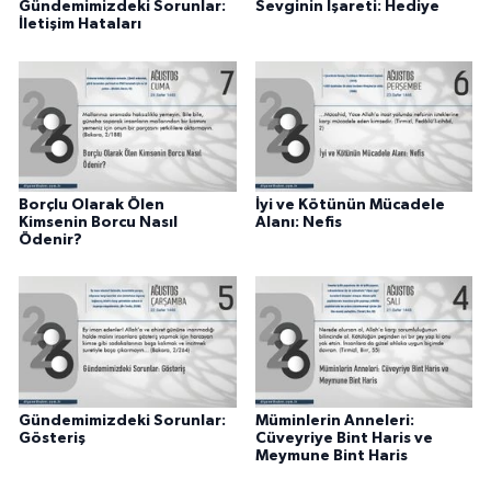
Gündemimizdeki Sorunlar:
Sevginin İşareti: Hediye
İletişim Hataları
Karaman Müftülüğü
Kars Müftülüğü
Kastamonu Müftülüğü
Kayseri Müftülüğü
Borçlu Olarak Ölen
İyi ve Kötünün Mücadele
Kimsenin Borcu Nasıl
Alanı: Nefis
Ödenir?
Kilis Müftülüğü
Kırıkkale Müftülüğü
Kırklareli Müftülüğü
Gündemimizdeki Sorunlar:
Müminlerin Anneleri:
Kırşehir Müftülüğü
Gösteriş
Cüveyriye Bint Haris ve
Meymune Bint Haris
Kocaeli Müftülüğü