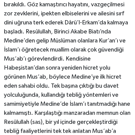
bırakıldı. Göz kamaştırıcı hayatını, vazgeçilmesi
zor zevklerini, ipekten elbiselerini ve ailesini sırf
Bitlis Müftülüğü
Sağlık
dini uğruna terk ederek Dârü’l-Erkam’da kalmaya
Bolu Müftülüğü
Makaleler
başladı. Resûlullah, Birinci Akabe Biatı’nda
Medine’den gelip Müslüman olanlara Kur’an’ı ve
Burdur Müftülüğü
Ekonomi
İslam’ı öğretecek muallim olarak çok güvendiği
Mus‘ab’ı görevlendirdi. Kendisine
Bursa Müftülüğü
Duyurular
Habeşistan’dan sonra yeniden hicret yolu
Çanakkale Müftülüğü
Podcast
görünen Mus‘ab, böylece Medine’ye ilk hicret
eden sahabi oldu. Tek başına çıktığı bu davet
Çankırı Müftülüğü
Bilim, Teknoloji
yolculuğunda, kullandığı tebliğ yöntemleri ve
samimiyetiyle Medine’de İslam’ı tanıtmadığı hane
Çorum Müftülüğü
Biyografiler
kalmamıştı. Karşılaştığı manzaradan memnun olan
Denizli Müftülüğü
Diyanet TV
Resûlullah (sas), bir yıl içinde gerçekleştirdiği
tebliğ faaliyetlerini tek tek anlatan Mus‘ab’a