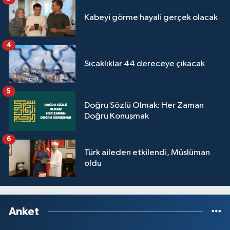
Yalova Müftülüğü
Kabeyi görme hayali gerçek olacak
Yozgat Müftülüğü
4
Zonguldak Müftülüğü
Sıcaklıklar 44 dereceye çıkacak
5
Doğru Sözlü Olmak: Her Zaman
Doğru Konuşmak
6
Türk aileden etkilendi, Müslüman
oldu
Anket