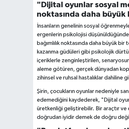
"Dijital oyunlar sosyal m
Konya Müftülüğü
noktasında daha büyük bi
İnsanların genelinin sosyal öğrenmeyl
Kütahya Müftülüğü
ergenlerin psikolojisi düşünüldüğünde 
Malatya Müftülüğü
bağımlılık noktasında daha büyük bir t
kazanma güdüleri gibi psikolojik dürtül
Manisa Müftülüğü
içeriklerle zenginleştirilen, senaryo
aleme götüren, gerçek dünyadan kopar
Mardin Müftülüğü
zihinsel ve ruhsal hastalıklar dahili
Mersin Müftülüğü
Şirin, çocukların oyunlar nedeniyle sa
Muğla Müftülüğü
edemediğini kaydederek, "Dijital oyunla
üretkenliği geliştirebilir. Bir araçtı
Muş Müftülüğü
doğrudan iyidir demek de doğru değil
Nevşehir Müftülüğü