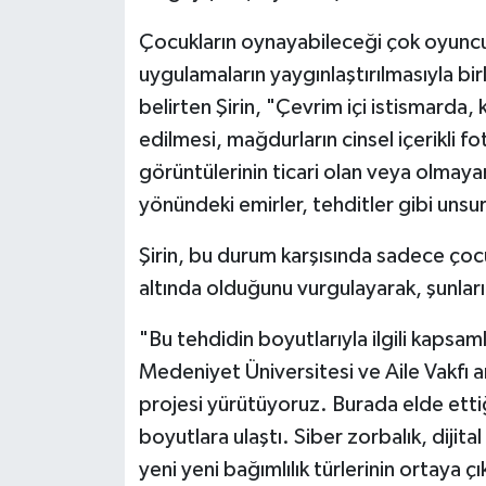
Diyarbakır Müftülüğü
İhtida Haberleri
Çocukların oynayabileceği çok oyunculu
Düzce Müftülüğü
YAŞAM
uygulamaların yaygınlaştırılmasıyla bir
belirten Şirin, "Çevrim içi istismarda,
Edirne Müftülüğü
edilmesi, mağdurların cinsel içerikli 
görüntülerinin ticari olan veya olmayan
Elazığ Müftülüğü
yönündeki emirler, tehditler gibi unsu
Erzincan Müftülüğü
Şirin, bu durum karşısında sadece çocu
Erzurum Müftülüğü
altında olduğunu vurgulayarak, şunları
"Bu tehdidin boyutlarıyla ilgili kapsaml
Eskişehir Müftülüğü
Medeniyet Üniversitesi ve Aile Vakfı ar
Gaziantep Müftülüğü
projesi yürütüyoruz. Burada elde etti
boyutlara ulaştı. Siber zorbalık, dijital 
Giresun Müftülüğü
yeni yeni bağımlılık türlerinin ortaya ç