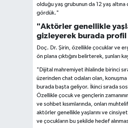
olduğu yaş grubunun da 12 yaş altına d
Gümüşhane Müftülüğü
gördük."
Hakkari Müftülüğü
"Aktörler genellikle yaşla
Hatay Müftülüğü
gizleyerek burada profil
Doç. Dr. Şirin, özellikle çocuklar ve e
Iğdır Müftülüğü
ön plana çıktığını belirterek, şunları k
Isparta Müftülüğü
"Dijital mahremiyet ihlalinde birinci sır
üzerinden chat odaları olan, konuşma v
İstanbul Müftülüğü
burada başta geliyor. İkinci sırada so
İzmir Müftülüğü
Özellikle çocuk ve gençlerin zamanının
ve sohbet kısımlarında, onları muhteli
Kahramanmaraş Müftülüğü
aktörler genellikle yaşlarını ve cinsiye
ve çocukların bu şekilde hedef alınması
Karabük Müftülüğü