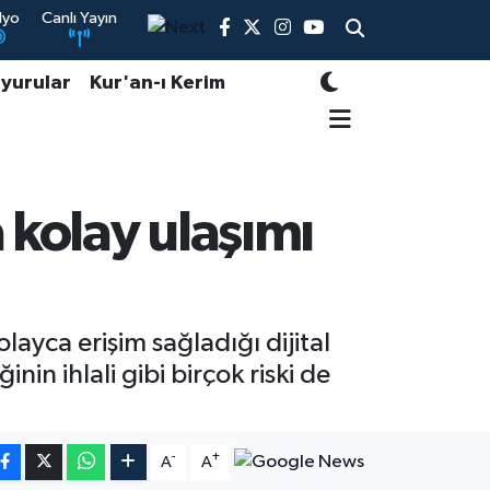
dyo
Canlı Yayın
yurular
Kur'an-ı Kerim
 kolay ulaşımı
ayca erişim sağladığı dijital
inin ihlali gibi birçok riski de
-
+
A
A