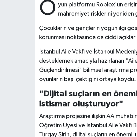
O
yun platformu Roblox'un erişim
mahremiyet risklerini yeniden
Bitlis Müftülüğü
Sağlık
Çocukların ve gençlerin yoğun ilgi göst
Bolu Müftülüğü
Makaleler
korunması noktasında da ciddi açıklar 
Burdur Müftülüğü
Ekonomi
İstanbul Aile Vakfı ve İstanbul Medeniye
desteklemek amacıyla hazırlanan "Aile
Bursa Müftülüğü
Duyurular
Güçlendirilmesi" bilimsel araştırma pro
Çanakkale Müftülüğü
Podcast
oyunların başı çektiğini ortaya koydu.
"Dijital suçların en önem
Çankırı Müftülüğü
Bilim, Teknoloji
istismar oluşturuyor"
Çorum Müftülüğü
Biyografiler
Araştırma projesine ilişkin AA muhabir
Denizli Müftülüğü
Diyanet TV
Öğretim Üyesi ve İstanbul Aile Vakfı B
Turgay Şirin, dijital suçların en önemli