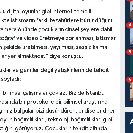
 dijital oyunlar gibi internet temelli
likte istismarın farklı tezahürlere büründüğünü
4
 kamera önünde çocukların cinsel şeylere dahil
fotoğraf ve video üretmeye zorlanması, istismar
 şekilde üretilmesi, yayılması, sessiz kalma
5
rlar yer almaktadır." diye konuştu.
klar ve gençler değil yetişkinlerin de tehdit
 söyledi:
6
ı bilimsel çalışmalar çok az. Biz de İstanbul
asında bir protokolle bir bilimsel araştırma
ğimiz bulgular bizi düşündüren, endişelendiren
oyun bağımlılıkları, teknoloji bağımlılıkları gibi
ıktığını görüyoruz. Çocukların tehdit altında