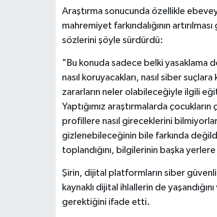
Araştırma sonucunda özellikle ebeveynl
Karaman Müftülüğü
mahremiyet farkındalığının artırılması 
Kars Müftülüğü
sözlerini şöyle sürdürdü:
"Bu konuda sadece belki yasaklama değil
Kastamonu Müftülüğü
nasıl koruyacakları, nasıl siber suçlara
Kayseri Müftülüğü
zararların neler olabileceğiyle ilgili eğ
Yaptığımız araştırmalarda çocukların ç
Kilis Müftülüğü
profillere nasıl gireceklerini bilmiyorl
gizlenebileceğinin bile farkında değildi
Kırıkkale Müftülüğü
toplandığını, bilgilerinin başka yerlere
Kırklareli Müftülüğü
Şirin, dijital platformların siber güve
kaynaklı dijital ihlallerin de yaşandığı
Kırşehir Müftülüğü
gerektiğini ifade etti.
Kocaeli Müftülüğü