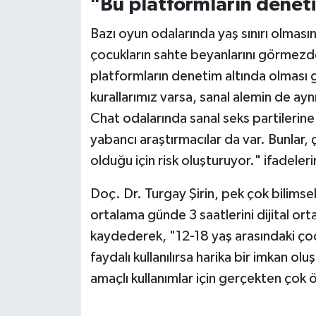
"Bu platformların deneti
Bazı oyun odalarında yaş sınırı olma
Niğde Müftülüğü
çocukların sahte beyanlarını görmezden
Ordu Müftülüğü
platformların denetim altında olması 
kurallarımız varsa, sanal alemin de ay
Osmaniye Müftülüğü
Chat odalarında sanal seks partileri
yabancı araştırmacılar da var. Bunlar, ç
Rize Müftülüğü
olduğu için risk oluşturuyor." ifadelerin
Sakarya Müftülüğü
Doç. Dr. Turgay Şirin, pek çok bilimsel
ortalama günde 3 saatlerini dijital o
Samsun Müftülüğü
kaydederek, "12-18 yaş arasındaki çoc
Siirt Müftülüğü
faydalı kullanılırsa harika bir imkan olu
amaçlı kullanımlar için gerçekten çok 
Sinop Müftülüğü