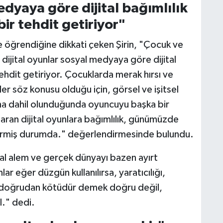
edyaya göre dijital bağımlılık
r tehdit getiriyor"
e öğrendiğine dikkati çeken Şirin, "Çocuk ve
dijital oyunlar sosyal medyaya göre dijital
ehdit getiriyor. Çocuklarda merak hırsı ve
er söz konusu olduğu için, görsel ve işitsel
suna dahil olunduğunda oyuncuyu başka bir
an dijital oyunlara bağımlılık, günümüzde
ne girmiş durumda." değerlendirmesinde bulundu.
nal alem ve gerçek dünyayı bazen ayırt
r eğer düzgün kullanılırsa, yaratıcılığı,
r ve doğrudan kötüdür demek doğru değil,
." dedi.