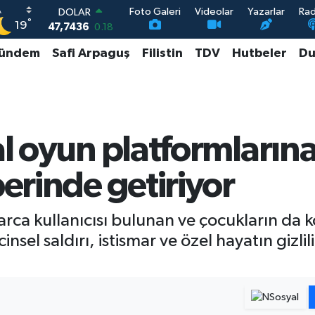
Foto Galeri
Videolar
Yazarlar
Ra
DOLAR
°
19
47,7436
0.18
EURO
ündem
Safi Arpaguş
Filistin
TDV
Hutbeler
Du
55,2510
0.32
STERLİN
64,4811
0.38
GRAM ALTIN
6660.55
0.03
BİST100
al oyun platformlarına
13.779
-14
berinde getiriyor
ca kullanıcısı bulunan ve çocukların da kol
nsel saldırı, istismar ve özel hayatın gizliliğ